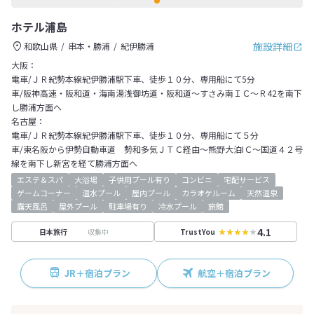
ホテル浦島
施設詳細
和歌山県
串本・勝浦
紀伊勝浦
大阪：
電車/ＪＲ紀勢本線紀伊勝浦駅下車、徒歩１０分、専用船にて5分
車/阪神高速・阪和道・海南湯浅御坊道・阪和道～すさみ南ＩＣ～Ｒ42を南下
し勝浦方面へ
名古屋：
電車/ＪＲ紀勢本線紀伊勝浦駅下車、徒歩１０分、専用船にて５分
車/東名阪から伊勢自動車道 勢和多気ＪＴＣ経由～熊野大泊IＣ～国道４２号
線を南下し新宮を経て勝浦方面へ
エステ＆スパ
大浴場
子供用プール有り
コンビニ
宅配サービス
ゲームコーナー
温水プール
屋内プール
カラオケルーム
天然温泉
露天風呂
屋外プール
駐車場有り
冷水プール
旅館
4.1
収集中
日本旅行
TrustYou
JR＋宿泊プラン
航空＋宿泊プラン