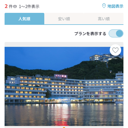
2
地図表示
件中
1～2件表示
人気順
安い順
高い順
プランを表示する