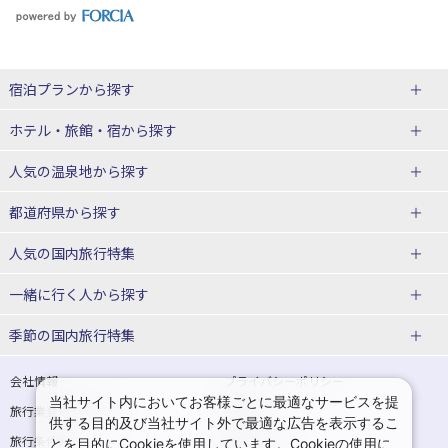
宿泊プランから探す
北海道
ホテル・旅館・宿
から探す
東北
北海道ホテル・旅館
人気の温泉地
から探す
青森県
岩手県
北海道
都道府県から探す
宮城県
秋田県
青森県ホテル・旅館
岩手県ホテル・旅館
湯の川温泉(北海道)
定山渓温泉(北海道)
人気の国内旅行特集
山形県
福島県
宮城県ホテル・旅館
秋田県ホテル・旅館
十勝川温泉(北海道)
阿寒湖温泉(北海道)
北海道旅行・ツアー
東京ディズニーリゾート®への旅
ユニバーサル・スタジオ・ジャパ
一緒に行く人
から探す
ンへの旅
関東
山形県ホテル・旅館
福島県ホテル・旅館
洞爺湖温泉(北海道)
川湯温泉(北海道)
東北
一人旅 国内版
家族・子連れ旅行 国内版
季節の国内旅行特集
温泉旅行
日帰り旅行
東京都
神奈川県
層雲峡温泉(北海道)
知床温泉(北海道)
青森旅行・ツアー
岩手旅行・ツアー
カップル・夫婦旅行 国内版
女子旅 国内版
桜・お花見特集
ゴールデンウィーク（GW）の国内
会社情報
プライバシーポリシー
旅行
当社サイト内においてお客様ごとに最適なサービスを提
埼玉県
千葉県
東京都ホテル・旅館
神奈川県ホテル・旅館
東北
旅行業登録票・約款
規約集
宮城旅行・ツアー
秋田旅行・ツアー
卒業旅行・学生旅行 国内版
供する目的及び当社サイト外で最適な広告を表示するこ
夏休み・お盆の国内旅行
7月の国内旅行
旅行条件書
商標について
とを目的にCookieを使用しています。Cookieの使用に