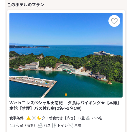
Ｗｅｂコレスペシャル★南紀 夕食はバイキング★【本館】
本館【禁煙】バス付和室(2名～5名1室)
夕・朝食付き
【広さ】12畳
2～5名
和室（海側）
バス
トイレ
禁煙