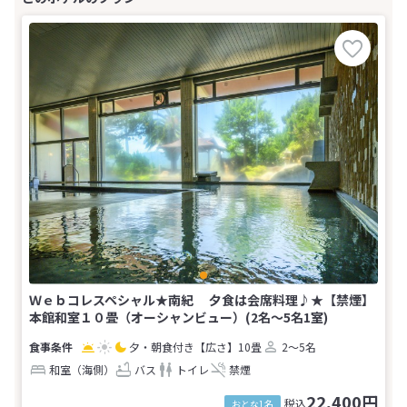
Ｗｅｂコレスペシャル★南紀 夕食は会席料理♪★【禁煙】
本館和室１０畳（オーシャンビュー）(2名～5名1室)
夕・朝食付き
【広さ】10畳
2～5名
和室（海側）
バス
トイレ
禁煙
22,400円
税込
おとな1名