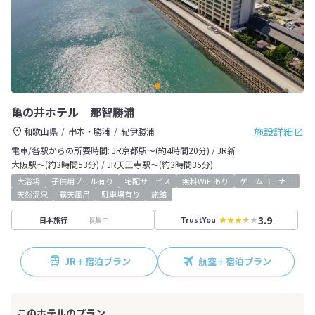
亀の井ホテル 那智勝浦
施設詳細
和歌山県
串本・勝浦
紀伊勝浦
電車/各駅からの所要時間: JR京都駅～(約4時間20分) / JR新
大阪駅～(約3時間53分) / JR天王寺駅～(約3時間35分)
大浴場
子供用プール有り
宅配サービス
無料WiFiあり
ゲームコーナー
天然温泉
露天風呂
駐車場有り
旅館
3.9
収集中
日本旅行
TrustYou
JR＋宿泊プラン
航空＋宿泊プラン