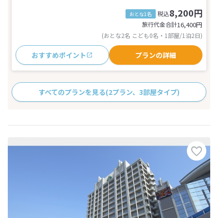
8,200円
税込
おとな1名
旅行代金合計
16,400
円
(おとな2名 こども0名・1部屋/1泊2日)
おすすめポイント
プランの詳細
すべてのプランを見る
(2プラン、3部屋タイプ)