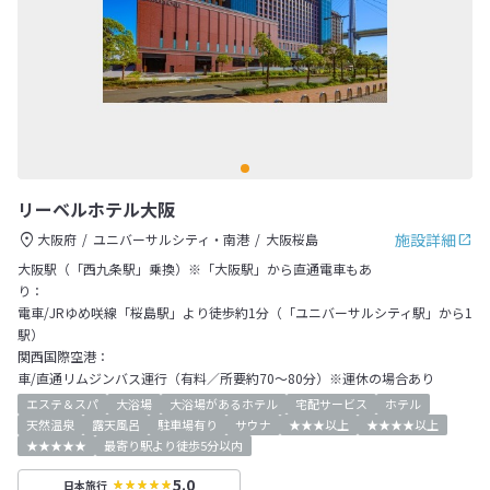
リーベルホテル大阪
施設詳細
大阪府
ユニバーサルシティ・南港
大阪桜島
大阪駅（「西九条駅」乗換）※「大阪駅」から直通電車もあ
り：
電車/JRゆめ咲線「桜島駅」より徒歩約1分（「ユニバーサルシティ駅」から1
駅）
関西国際空港：
車/直通リムジンバス運行（有料／所要約70～80分）※運休の場合あり
エステ＆スパ
大浴場
大浴場があるホテル
宅配サービス
ホテル
天然温泉
露天風呂
駐車場有り
サウナ
★★★以上
★★★★以上
★★★★★
最寄り駅より徒歩5分以内
5.0
日本旅行