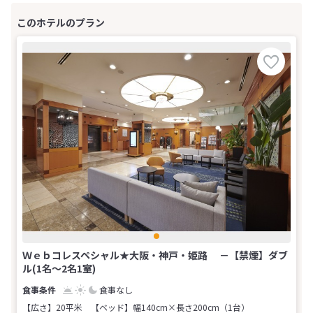
Ｗｅｂコレスペシャル★大阪・神戸・姫路 －【禁煙】ダブ
ル(1名～2名1室)
食事なし
【広さ】20平米
【ベッド】幅140cm×長さ200cm（1台）