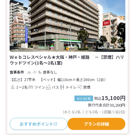
Ｗｅｂコレスペシャル★大阪・神戸・姫路 －【禁煙】ハリ
ウッドツイン(1名～2名1室)
食事なし
【広さ】27平米
【ベッド】幅110cm×長さ200cm（2台）
1～2名
ツイン
バス
トイレ
禁煙
15,100円
税込
おとな1名
旅行代金合計
30,200
円
(おとな2名 こども0名・1部屋/1泊2日)
おすすめポイント
プランの詳細