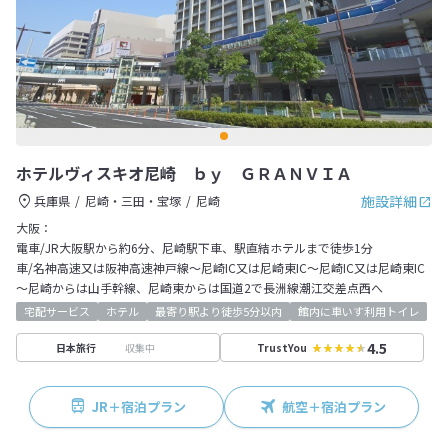
ホテルヴィスキオ尼崎 ｂｙ ＧＲＡＮＶＩＡ
施設詳細
兵庫県
尼崎・三田・宝塚
尼崎
大阪：
電車/JR大阪駅から約6分、尼崎駅下車、駅直結ホテルまで徒歩1分
車/名神高速又は阪神高速神戸線～尼崎IC又は尼崎東IC～尼崎IC又は尼崎東IC
～尼崎からは山手幹線、尼崎東からは国道2で長洲線潮江交差点西へ
宅配サービス
ホテル
最寄り駅より徒歩5分以内
館内に車いす利用トイレ
4.5
収集中
日本旅行
TrustYou
JR＋宿泊プラン
航空＋宿泊プラン