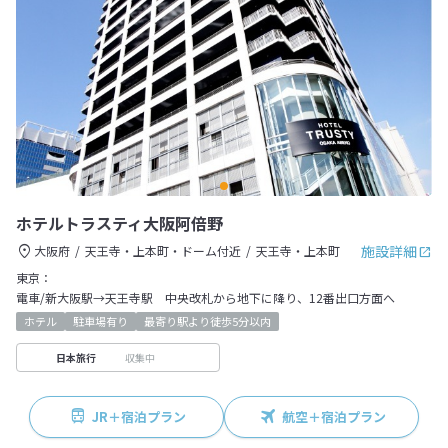
ホテルトラスティ大阪阿倍野
施設詳細
大阪府
天王寺・上本町・ドーム付近
天王寺・上本町
東京：
電車/新大阪駅→天王寺駅 中央改札から地下に降り、12番出口方面へ
ホテル
駐車場有り
最寄り駅より徒歩5分以内
収集中
日本旅行
JR＋宿泊プラン
航空＋宿泊プラン