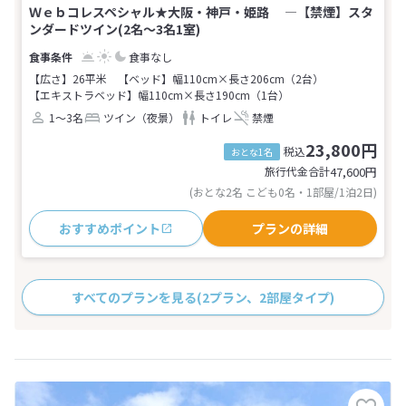
Ｗｅｂコレスペシャル★大阪・神戸・姫路 ―【禁煙】スタ
ンダードツイン(2名～3名1室)
食事なし
【広さ】26平米
【ベッド】幅110cm×長さ206cm（2台）
【エキストラベッド】幅110cm×長さ190cm（1台）
1～3名
ツイン（夜景）
トイレ
禁煙
23,800円
税込
おとな1名
旅行代金合計
47,600
円
(おとな2名 こども0名・1部屋/1泊2日)
おすすめポイント
プランの詳細
すべてのプランを見る
(2プラン、2部屋タイプ)