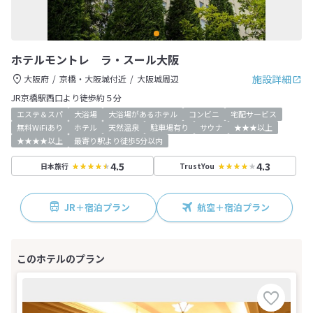
ホテルモントレ ラ・スール大阪
施設詳細
大阪府
京橋・大阪城付近
大阪城周辺
JR京橋駅西口より徒歩約５分
エステ＆スパ
大浴場
大浴場があるホテル
コンビニ
宅配サービス
無料WiFiあり
ホテル
天然温泉
駐車場有り
サウナ
★★★以上
★★★★以上
最寄り駅より徒歩5分以内
4.5
4.3
日本旅行
TrustYou
JR＋宿泊プラン
航空＋宿泊プラン