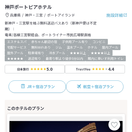
神戸ポートピアホテル
施設詳細
兵庫県
神戸・三宮
ポートアイランド
新神戸・三宮駅を結ぶ無料送迎バスあり（新神戸便は不定
期）：
電車/各線三宮駅経由、ポートライナー市民広場駅直結
エステ＆スパ
赤ちゃん歓迎の宿
子供用プール有り
コンビニ
宅配サービス
無料WiFiあり
ジム
温水プール
ホテル
屋内プール
屋外プール
駐車場有り
冷水プール
★★★以上
★★★★以上
★★★★★
送迎有り
最寄り駅より徒歩5分以内
館内に車いす利用トイレ
5.0
4.4
日本旅行
TrustYou
JR＋宿泊プラン
航空＋宿泊プラン