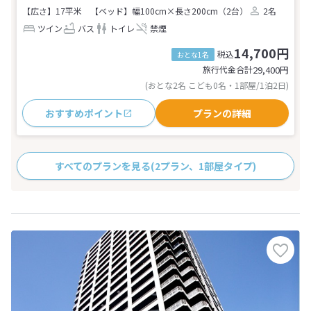
【広さ】17平米
【ベッド】幅100cm×長さ200cm（2台）
2名
ツイン
バス
トイレ
禁煙
14,700円
税込
おとな1名
旅行代金合計
29,400
円
(おとな2名 こども0名・1部屋/1泊2日)
おすすめポイント
プランの詳細
すべてのプランを見る
(2プラン、1部屋タイプ)