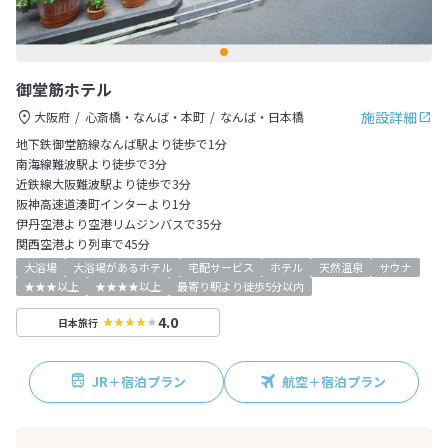
御堂筋ホテル
施設詳細
大阪府
心斎橋・なんば・本町
なんば・日本橋
地下鉄御堂筋線なんば駅より徒歩で1分
南海線難波駅より徒歩で3分
近鉄線大阪難波駅より徒歩で3分
阪神高速道湊町インターより1分
伊丹空港より空港リムジンバスで35分
関西空港より列車で45分
大浴場
大浴場があるホテル
宅配サービス
ホテル
天然温泉
サウナ
★★★以上
★★★★以上
最寄り駅より徒歩5分以内
4.0
日本旅行
JR＋宿泊プラン
航空＋宿泊プラン