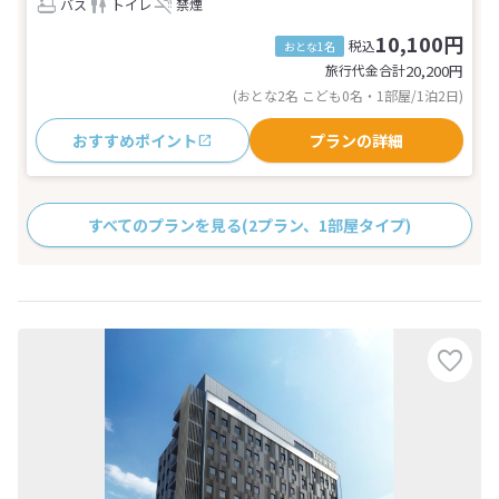
バス
トイレ
禁煙
10,100円
税込
おとな1名
旅行代金合計
20,200
円
(おとな2名 こども0名・1部屋/1泊2日)
おすすめポイント
プランの詳細
すべてのプランを見る
(2プラン、1部屋タイプ)