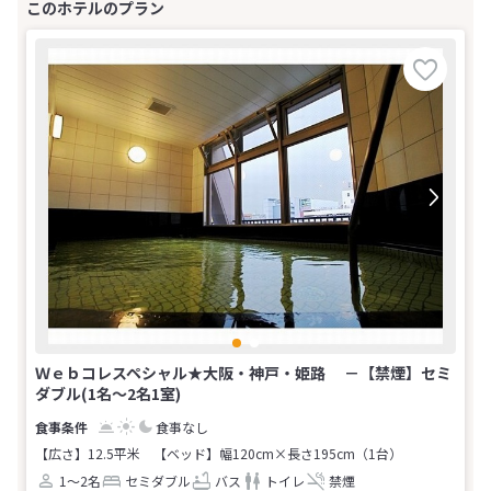
Ｗｅｂコレスペシャル★大阪・神戸・姫路 －【禁煙】セミ
ダブル(1名～2名1室)
食事なし
【広さ】12.5平米
【ベッド】幅120cm×長さ195cm（1台）
1～2名
セミダブル
バス
トイレ
禁煙