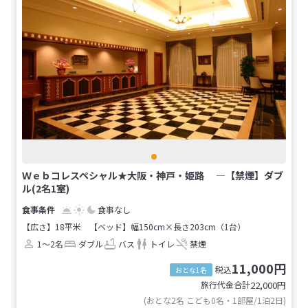
Ｗｅｂコレスペシャル★大阪・神戸・姫路 ―【禁煙】ダブ
ル(2名1室)
食事なし
【広さ】18平米
【ベッド】幅150cm×長さ203cm（1台）
1～2名
ダブル
バス
トイレ
禁煙
11,000円
税込
おとな1名
旅行代金合計
22,000
円
(おとな2名 こども0名・1部屋/1泊2日)