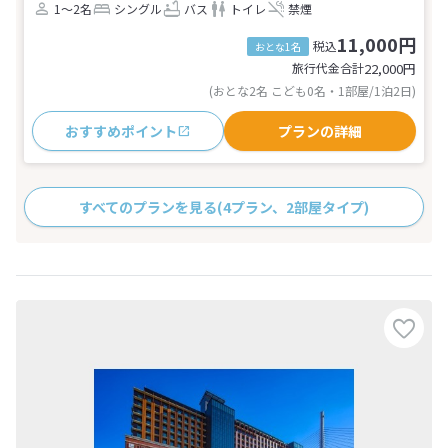
1～2名
シングル
バス
トイレ
禁煙
11,000円
税込
おとな1名
旅行代金合計
22,000
円
(おとな2名 こども0名・1部屋/1泊2日)
おすすめポイント
プランの詳細
すべてのプランを見る
(4プラン、2部屋タイプ)