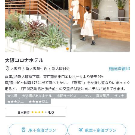
大阪コロナホテル
施設詳細
大阪府
新大阪駅付近
新大阪付近
電車/JR新大阪駅下車、東口南側出口エレベータより徒歩2分
車/豊中IC～国道176に出て南へ向かい、『新高1』を左折し道なりにまっすぐ
走ると、『西淡路消防出張所前』の交差点付近に当ホテルが見えてきます。
大浴場
大浴場があるホテル
宅配サービス
ホテル
露天風呂
サウナ
★★★以上
★★★★以上
4.0
日本旅行
JR＋宿泊プラン
航空＋宿泊プラン