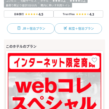
コンビニ
宅配サービス
ホテル
★★★以上
★★★★以上
最寄り駅より徒歩5分以内
館内に車いす利用トイレ
4.5
4.3
日本旅行
TrustYou
JR＋宿泊プラン
航空＋宿泊プラン