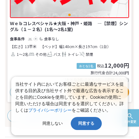
Ｗｅｂコレスペシャル★大阪・神戸・姫路 ―【禁煙】シン
グル（１－２名）(1名～2名1室)
食事なし
【広さ】13平米
【ベッド】幅140cm×長さ197cm（1台）
1～2名
その他
バス
トイレ
禁煙
12,000円
税込
おとな1名
旅行代金合計
24,000
円
(おとな2名 こども0名・1部屋/1泊2日)
当社サイト内においてお客様ごとに最適なサービスを提
供する目的及び当社サイト外で最適な広告を表示するこ
おすすめポイント
プランの詳細
とを目的にCookieを使用しています。Cookieの使用に
同意いただける場合は同意するを選択してください。詳
しくは
プライバシーポリシー
をご確認ください。
すべてのプランを見る
(2プラン、1部屋タイプ)
条件変更
同意しない
同意する