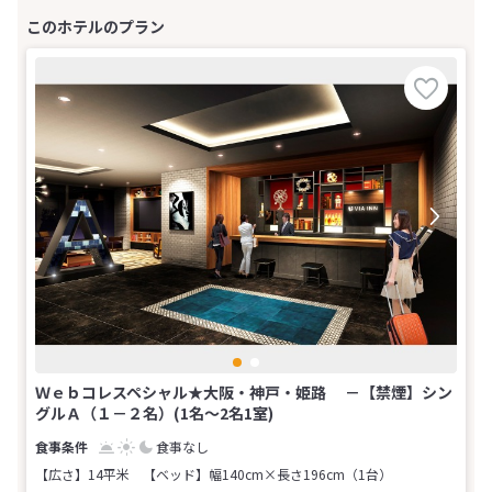
Ｗｅｂコレスペシャル★大阪・神戸・姫路 －【禁煙】シン
グルＡ（１－２名）(1名～2名1室)
食事なし
【広さ】14平米
【ベッド】幅140cm×長さ196cm（1台）