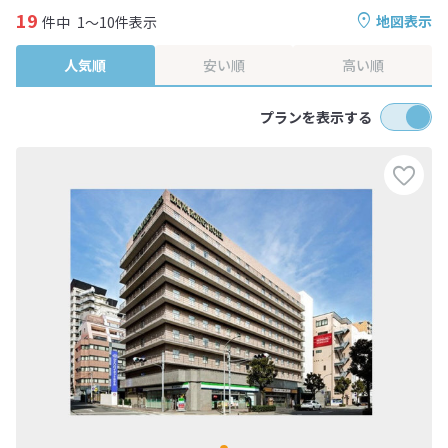
19
地図表示
件中
1～10件表示
人気順
安い順
高い順
プランを表示する