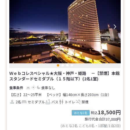
Ｗｅｂコレスペシャル★大阪・神戸・姫路 －【禁煙】本館
スタンダードセミダブル（１５階以下）(2名1室)
食事なし
【広さ】22～25平米
【ベッド】幅140cm×長さ203cm（1台）
2名
セミダブル
バス
トイレ
禁煙
18,500円
税込
おとな1名
旅行代金合計
37,000
円
(おとな2名 こども0名・1部屋/1泊2日)