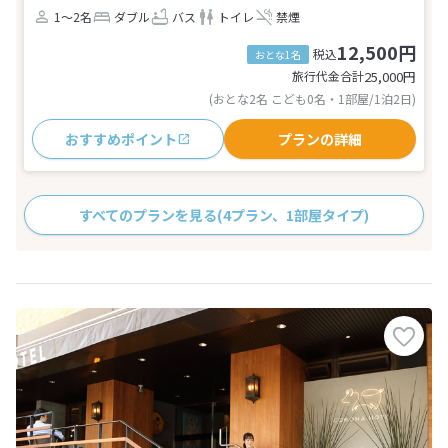
1～2名
ダブル
バス
トイレ
禁煙
12,500円
税込
おとな1名
旅行代金合計
25,000
円
(おとな2名 こども0名・1部屋/1泊2日)
おすすめポイント
プランの詳細
すべてのプランを見る
(4プラン、1部屋タイプ)