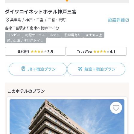
ダイワロイネットホテル神戸三宮
施設詳細
兵庫県
神戸・三宮
三宮・元町
各線三宮駅より南東へ徒歩7～8分
コンビニ
宅配サービス
ホテル
駐車場有り
★★★以上
館内に車いす利用トイレ
3.5
4.1
日本旅行
TrustYou
JR＋宿泊プラン
航空＋宿泊プラン