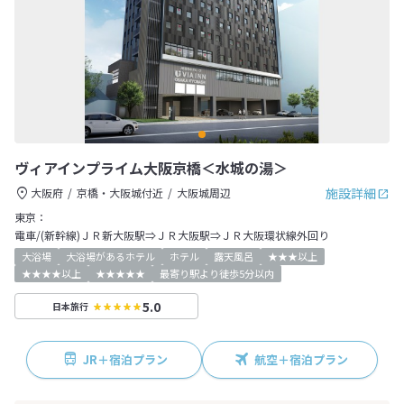
ヴィアインプライム大阪京橋＜水城の湯＞
施設詳細
大阪府
京橋・大阪城付近
大阪城周辺
東京：
電車/(新幹線)ＪＲ新大阪駅⇒ＪＲ大阪駅⇒ＪＲ大阪環状線外回り
大浴場
大浴場があるホテル
ホテル
露天風呂
★★★以上
★★★★以上
★★★★★
最寄り駅より徒歩5分以内
5.0
日本旅行
JR＋宿泊プラン
航空＋宿泊プラン