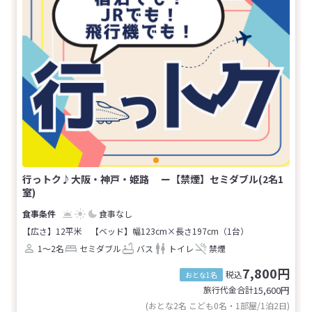
行っトク♪大阪・神戸・姫路 ー【禁煙】セミダブル(2名1
室)
食事なし
【広さ】12平米
【ベッド】幅123cm×長さ197cm（1台）
1～2名
セミダブル
バス
トイレ
禁煙
7,800円
税込
おとな1名
旅行代金合計
15,600
円
(おとな2名 こども0名・1部屋/1泊2日)