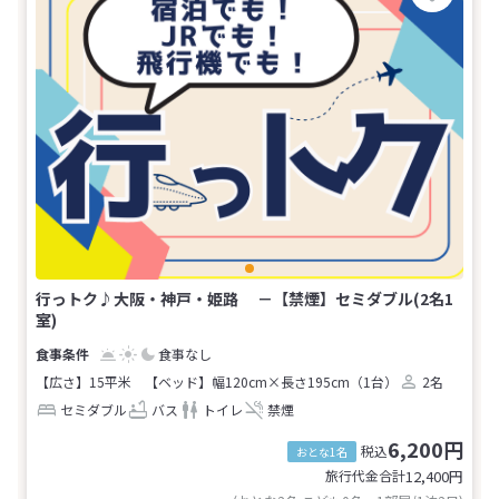
行っトク♪大阪・神戸・姫路 －【禁煙】セミダブル(2名1
室)
食事なし
【広さ】15平米
【ベッド】幅120cm×長さ195cm（1台）
2名
セミダブル
バス
トイレ
禁煙
6,200円
税込
おとな1名
旅行代金合計
12,400
円