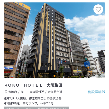
ＫＯＫＯ ＨＯＴＥＬ 大阪梅田
施設詳細
大阪府
梅田・大阪駅付近
大阪駅付近
電車/JR「大阪駅」御堂筋南口より徒歩10分
車/阪神高速「扇町ランプ」～車で5分
宅配サービス
ホテル
館内に車いす利用トイレ