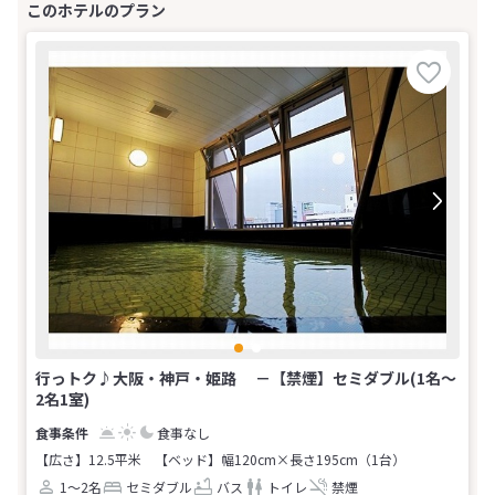
行っトク♪大阪・神戸・姫路 －【禁煙】セミダブル(1名～
2名1室)
食事なし
【広さ】12.5平米
【ベッド】幅120cm×長さ195cm（1台）
1～2名
セミダブル
バス
トイレ
禁煙