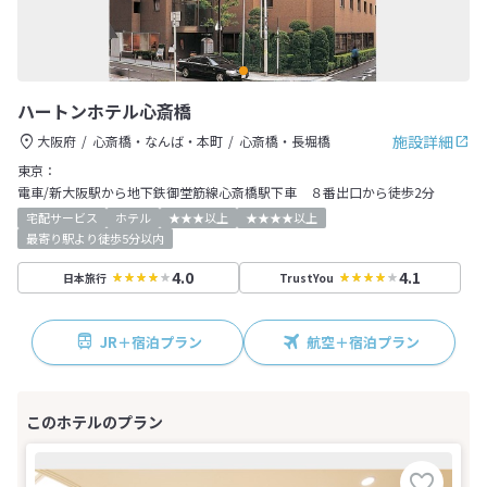
ハートンホテル心斎橋
施設詳細
大阪府
心斎橋・なんば・本町
心斎橋・長堀橋
東京：
電車/新大阪駅から地下鉄御堂筋線心斎橋駅下車 ８番出口から徒歩2分
宅配サービス
ホテル
★★★以上
★★★★以上
最寄り駅より徒歩5分以内
4.0
4.1
日本旅行
TrustYou
JR＋宿泊プラン
航空＋宿泊プラン