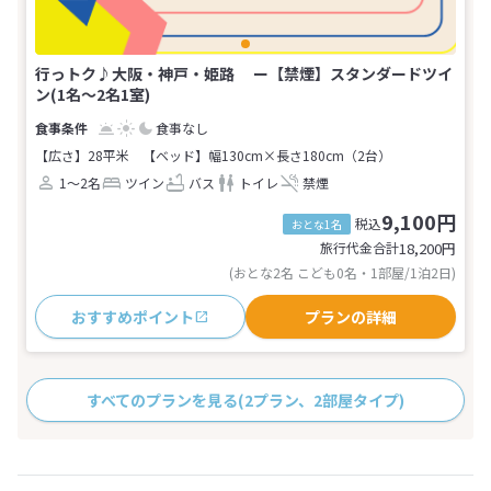
行っトク♪大阪・神戸・姫路 ー【禁煙】スタンダードツイ
ン(1名～2名1室)
食事なし
【広さ】28平米
【ベッド】幅130cm×長さ180cm（2台）
1～2名
ツイン
バス
トイレ
禁煙
9,100円
税込
おとな1名
旅行代金合計
18,200
円
(おとな2名 こども0名・1部屋/1泊2日)
おすすめポイント
プランの詳細
すべてのプランを見る
(2プラン、2部屋タイプ)