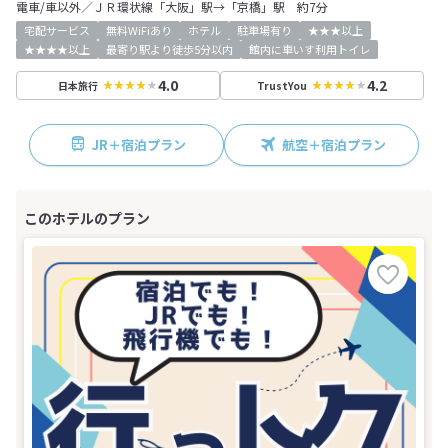
電車/車以外／ＪＲ環状線「大阪」駅→「京橋」駅 約7分
宅配サービス
無料WiFiあり
ホテル
駐車場有り
★★★以上
★★★★以上
最寄り駅より徒歩5分以内
館内に車いす利用トイレ
4.0
4.2
日本旅行
TrustYou
JR＋宿泊プラン
航空＋宿泊プラン