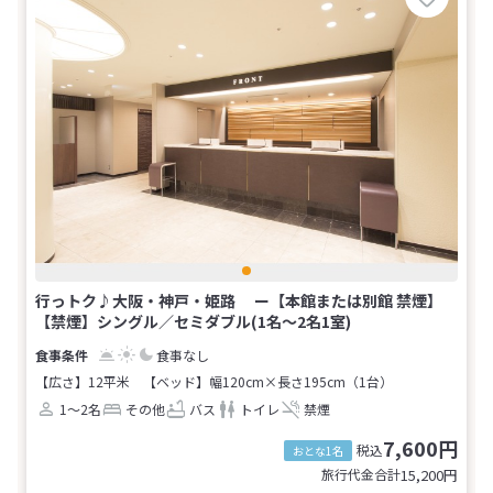
行っトク♪大阪・神戸・姫路 ー【本館または別館 禁煙】
【禁煙】シングル／セミダブル(1名～2名1室)
食事なし
【広さ】12平米
【ベッド】幅120cm×長さ195cm（1台）
1～2名
その他
バス
トイレ
禁煙
7,600円
税込
おとな1名
旅行代金合計
15,200
円