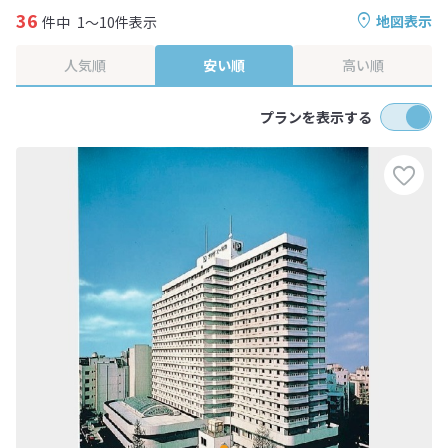
36
地図表示
件中
1～10件表示
人気順
安い順
高い順
プランを表示する