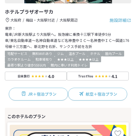
ホテルプラザオーサカ
施設詳細
大阪府
梅田・大阪駅付近
大阪駅周辺
東京：
電車/JR新大阪駅より大阪駅へ。阪急線に乗換十三駅下車徒歩5分
車/東名自動車道～名神自動車道など名神豊中ＩＣ～名神豊中ＩＣ～国道176
号線十三方面へ、新北野を右折、サンクス手前を左折
宅配サービス
無料WiFiあり
ジム
温水プール
ホテル
屋内プール
カラオケルーム
駐車場有り
★★★以上
★★★★以上
最寄り駅より徒歩5分以内
館内に車いす利用トイレ
4.0
4.1
日本旅行
TrustYou
JR＋宿泊プラン
航空＋宿泊プラン