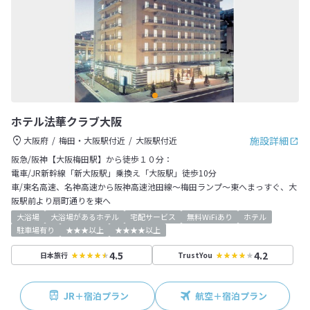
ホテル法華クラブ大阪
施設詳細
大阪府
梅田・大阪駅付近
大阪駅付近
阪急/阪神【大阪梅田駅】から徒歩１０分：
電車/JR新幹線「新大阪駅」乗換え「大阪駅」徒歩10分
車/東名高速、名神高速から阪神高速池田線～梅田ランプ～東へまっすぐ、大
阪駅前より扇町通りを東へ
大浴場
大浴場があるホテル
宅配サービス
無料WiFiあり
ホテル
駐車場有り
★★★以上
★★★★以上
4.5
4.2
日本旅行
TrustYou
JR＋宿泊プラン
航空＋宿泊プラン