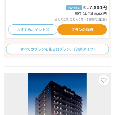
7,800円
税込
おとな1名
旅行代金合計
15,600
円
(おとな2名 こども0名・1部屋/1泊2日)
おすすめポイント
プランの詳細
すべてのプランを見る
(2プラン、3部屋タイプ)