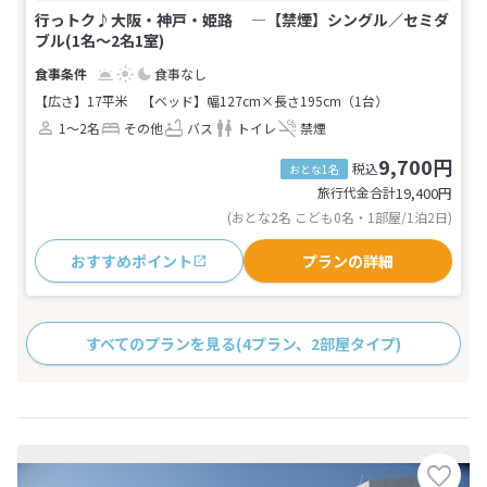
行っトク♪大阪・神戸・姫路 ―【禁煙】シングル／セミダ
ブル(1名～2名1室)
食事なし
【広さ】17平米
【ベッド】幅127cm×長さ195cm（1台）
1～2名
その他
バス
トイレ
禁煙
9,700円
税込
おとな1名
旅行代金合計
19,400
円
(おとな2名 こども0名・1部屋/1泊2日)
おすすめポイント
プランの詳細
すべてのプランを見る
(4プラン、2部屋タイプ)