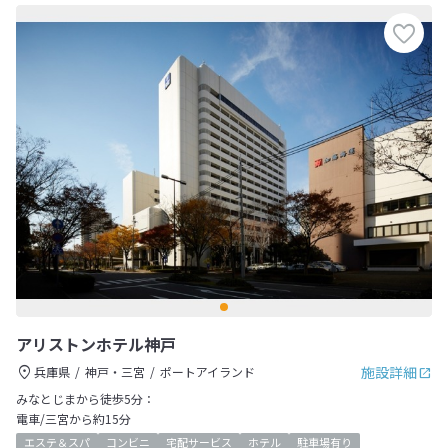
アリストンホテル神戸
施設詳細
兵庫県
神戸・三宮
ポートアイランド
みなとじまから徒歩5分：
電車/三宮から約15分
エステ＆スパ
コンビニ
宅配サービス
ホテル
駐車場有り