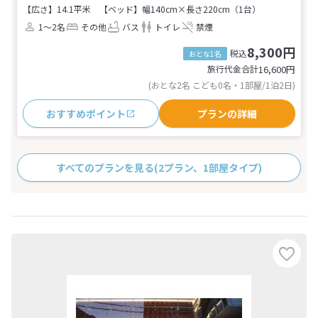
【広さ】14.1平米
【ベッド】幅140cm×長さ220cm（1台）
1～2名
その他
バス
トイレ
禁煙
8,300円
税込
おとな1名
旅行代金合計
16,600
円
(おとな2名 こども0名・1部屋/1泊2日)
おすすめポイント
プランの詳細
すべてのプランを見る
(2プラン、1部屋タイプ)