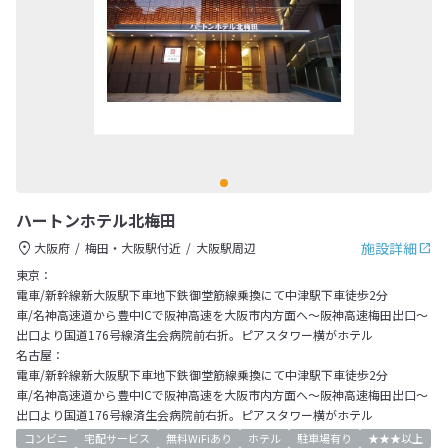
ハートンホテル北梅田
施設詳細
大阪府
梅田・大阪駅付近
大阪駅周辺
東京：
電車/新幹線新大阪駅下車地下鉄御堂筋線乗換にて中津駅下車徒歩2分
車/名神高速道から豊中ICで阪神高速を大阪市内方面へ～阪神高速梅田出口～
出口より国道176号線済生会病院前右折。ピアスタワー横がホテル
名古屋：
電車/新幹線新大阪駅下車地下鉄御堂筋線乗換にて中津駅下車徒歩2分
車/名神高速道から豊中ICで阪神高速を大阪市内方面へ～阪神高速梅田出口～
出口より国道176号線済生会病院前右折。ピアスタワー横がホテル
コンビニ
宅配サービス
無料WiFiあり
ホテル
駐車場有り
★★★以上