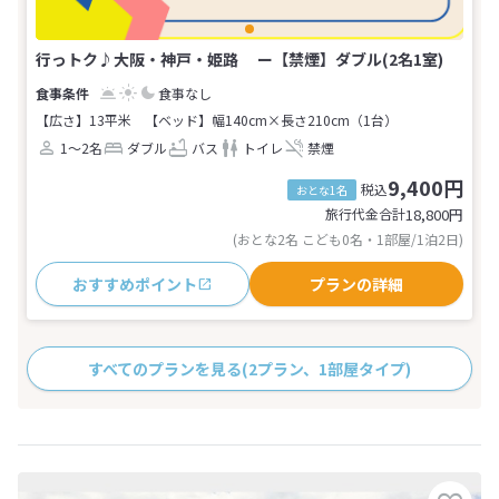
行っトク♪大阪・神戸・姫路 ー【禁煙】ダブル(2名1室)
食事なし
【広さ】13平米
【ベッド】幅140cm×長さ210cm（1台）
1～2名
ダブル
バス
トイレ
禁煙
9,400円
税込
おとな1名
旅行代金合計
18,800
円
(おとな2名 こども0名・1部屋/1泊2日)
おすすめポイント
プランの詳細
すべてのプランを見る
(2プラン、1部屋タイプ)