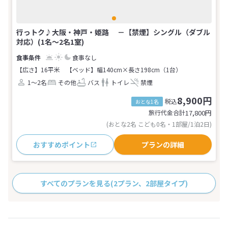
行っトク♪大阪・神戸・姫路 －【禁煙】シングル（ダブル
対応）(1名～2名1室)
食事なし
【広さ】16平米
【ベッド】幅140cm×長さ198cm（1台）
1～2名
その他
バス
トイレ
禁煙
8,900円
税込
おとな1名
旅行代金合計
17,800
円
(おとな2名 こども0名・1部屋/1泊2日)
おすすめポイント
プランの詳細
すべてのプランを見る
(2プラン、2部屋タイプ)