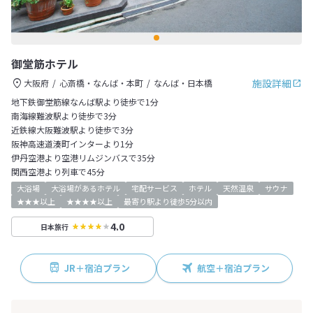
御堂筋ホテル
施設詳細
大阪府
心斎橋・なんば・本町
なんば・日本橋
地下鉄御堂筋線なんば駅より徒歩で1分
南海線難波駅より徒歩で3分
近鉄線大阪難波駅より徒歩で3分
阪神高速道湊町インターより1分
伊丹空港より空港リムジンバスで35分
関西空港より列車で45分
大浴場
大浴場があるホテル
宅配サービス
ホテル
天然温泉
サウナ
★★★以上
★★★★以上
最寄り駅より徒歩5分以内
4.0
日本旅行
JR＋宿泊プラン
航空＋宿泊プラン