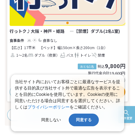
行っトク♪大阪・神戸・姫路 ―【禁煙】ダブル(2名1室)
食事なし
【広さ】17平米
【ベッド】幅150cm×長さ200cm（1台）
1～2名
ダブル（夜景）
バス
トイレ
禁煙
9,800円
税込
おとな1名
旅行代金合計
19,600
円
(おとな2名 こども0名・1部屋/1泊2日)
当社サイト内においてお客様ごとに最適なサービスを提
供する目的及び当社サイト外で最適な広告を表示するこ
おすすめポイント
プランの詳細
とを目的にCookieを使用しています。Cookieの使用に
同意いただける場合は同意するを選択してください。詳
しくは
プライバシーポリシー
をご確認ください。
すべてのプランを見る
(2プラン、2部屋タイプ)
条件変更
同意しない
同意する