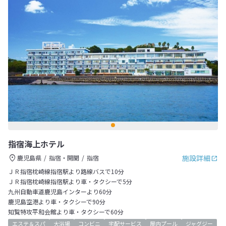
指宿海上ホテル
施設詳細
鹿児島県
指宿・開聞
指宿
ＪＲ指宿枕崎線指宿駅より路線バスで10分
ＪＲ指宿枕崎線指宿駅より車・タクシーで5分
九州自動車道鹿児島インターより60分
鹿児島空港より車・タクシーで90分
知覧特攻平和会館より車・タクシーで60分
エステ＆スパ
大浴場
コンビニ
宅配サービス
屋内プール
ジャグジー