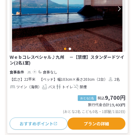
Ｗｅｂコレスペシャル♪九州 －【禁煙】スタンダードツイ
ン(2名1室)
食事なし
【広さ】22平米
【ベッド】幅103cm×長さ203cm（2台）
2名
ツイン（海側）
バス
トイレ
禁煙
9,700円
税込
おとな1名
旅行代金合計
19,400
円
(おとな2名 こども0名・1部屋/1泊2日)
おすすめポイント
プランの詳細