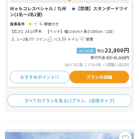
Ｗｅｂコレスペシャル♪九州 ★【禁煙】スタンダードツイ
ン(1名～2名1室)
朝食付き
【広さ】24.15平米
【ベッド】幅110cm×長さ200cm（2台）
1～2名
ツイン
バス
トイレ
禁煙
22,800円
税込
おとな1名
旅行代金合計
45,600
円
(おとな2名 こども0名・1部屋/1泊2日)
おすすめポイント
プランの詳細
すべてのプランを見る
(2プラン、1部屋タイプ)