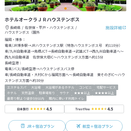
ホテルオークラＪＲハウステンボス
施設詳細
長崎県
佐世保・平戸・ハウステンボス
ハウステンボス（園外
福岡・博多：
電車/JR博多駅→JRハウステンボス駅（特急ハウステンボス号 約110分）
車/九州自動車道→鳥栖JCT→長崎自動車道→武雄JCT→西九州自動車道へ～
西九州自動車道 佐世保大塔IC～ハウステンボス方面へ約15分
長崎空港：
電車/バス/長崎空港→ハウステンボスバス停
車/長崎自動車道・大村ICから福岡方面へ～長崎自動車道 東そのぎIC～ハウ
ステンボス方面へ約30分
エステ＆スパ
大浴場
大浴場があるホテル
コンビニ
宅配サービス
ホテル
天然温泉
駐車場有り
サウナ
★★★以上
★★★★以上
最寄り駅より徒歩5分以内
館内に車いす利用トイレ
4.5
4.5
日本旅行
TrustYou
JR＋宿泊プラン
航空＋宿泊プラン