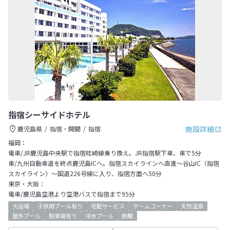
指宿シーサイドホテル
施設詳細
鹿児島県
指宿・開聞
指宿
福岡：
電車/JR鹿児島中央駅で指宿枕崎線乗り換え。JR指宿駅下車、車で5分
車/九州自動車道を終点鹿児島ICへ。指宿スカイラインへ直進～谷山IC（指宿
スカイライン）～国道226号線に入り、指宿方面へ50分
東京・大阪：
電車/鹿児島空港より空港バスで指宿まで95分
大浴場
子供用プール有り
宅配サービス
ゲームコーナー
天然温泉
屋外プール
駐車場有り
冷水プール
旅館