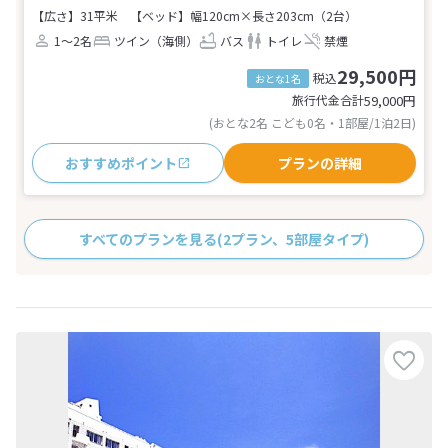
【広さ】31平米
【ベッド】幅120cm×長さ203cm（2台）
1～2名
ツイン（海側）
バス
トイレ
禁煙
29,500円
税込
おとな1名
旅行代金合計
59,000
円
(おとな2名 こども0名・1部屋/1泊2日)
おすすめポイント
プランの詳細
すべてのプランを見る
(2プラン、5部屋タイプ)