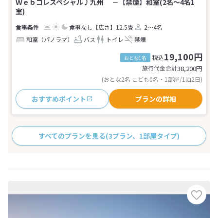
Ｗｅｂコレスペシャル♪九州 －【禁煙】和室(2名～4名1
室)
食事なし
【広さ】12.5畳
2～4名
和室（パノラマ）
バス
トイレ
禁煙
19,100円
税込
おとな1名
旅行代金合計
38,200
円
(おとな2名 こども0名・1部屋/1泊2日)
おすすめポイント
プランの詳細
すべてのプランを見る
(3プラン、1部屋タイプ)