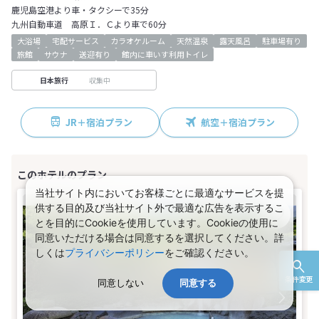
鹿児島空港より車・タクシーで35分
九州自動車道 高原Ｉ．Ｃより車で60分
大浴場
宅配サービス
カラオケルーム
天然温泉
露天風呂
駐車場有り
旅館
サウナ
送迎有り
館内に車いす利用トイレ
収集中
日本旅行
JR＋宿泊プラン
航空＋宿泊プラン
当社サイト内においてお客様ごとに最適なサービスを提
供する目的及び当社サイト外で最適な広告を表示するこ
とを目的にCookieを使用しています。Cookieの使用に
同意いただける場合は同意するを選択してください。詳
しくは
プライバシーポリシー
をご確認ください。
条件変更
同意しない
同意する