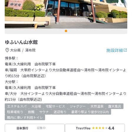
ゆふいん山水館
施設詳細
大分県
湯布院
博多駅：
電車/久大線利用 由布院駅下車
車/福岡 大宰府インターより大分自動車道経由～湯布院～湯布院インターよ
り約15分（由布院駅近辺）
大分駅：
電車/久大線利用 由布院駅下車
車/大分 大分インターより大分自動車道経由～湯布院～湯布院インターより
約15分（由布院駅近辺)
エステ＆スパ
大浴場
宅配サービス
ジャグジー
天然温泉
露天風呂
駐車場有り
旅館
サウナ
送迎有り
最寄り駅より徒歩5分以内
館内に車いす利用トイレ
4.4
収集中
日本旅行
TrustYou