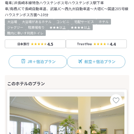
電車/JR長崎本線特急ハウステンボス号ハウステンボス駅下車
車/鳥栖JCで長崎自動車道、武雄JC～西九州自動車道～大塔IC～国道205号線
ハウステンボス方面へ10分
大浴場
大浴場があるホテル
コンビニ
宅配サービス
ホテル
ジャグジー
駐車場有り
★★★以上
★★★★以上
館内に車いす利用トイレ
4.5
4.4
日本旅行
TrustYou
JR＋宿泊プラン
航空＋宿泊プラン