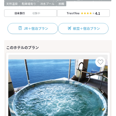
天然温泉
駐車場有り
冷水プール
旅館
4.1
収集中
日本旅行
TrustYou
JR＋宿泊プラン
航空＋宿泊プラン