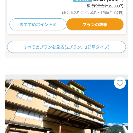
旅行代金合計
35,000
円
(おとな2名 こども0名・1部屋/1泊2日)
おすすめポイント
プランの詳細
すべてのプランを見る
(2プラン、2部屋タイプ)