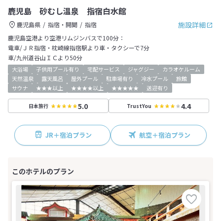
鹿児島 砂むし温泉 指宿白水館
施設詳細
鹿児島県
指宿・開聞
指宿
鹿児島空港より空港リムジンバスで100分：
電車/ＪＲ指宿・枕崎線指宿駅より車・タクシーで7分
車/九州道谷山ＩＣより50分
大浴場
子供用プール有り
宅配サービス
ジャグジー
カラオケルーム
天然温泉
露天風呂
屋外プール
駐車場有り
冷水プール
旅館
サウナ
★★★以上
★★★★以上
★★★★★
送迎有り
5.0
4.4
日本旅行
TrustYou
JR＋宿泊プラン
航空＋宿泊プラン