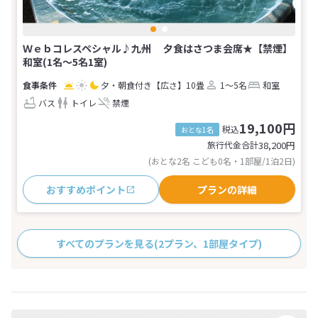
Ｗｅｂコレスペシャル♪九州 夕食はさつま会席★【禁煙】
和室(1名～5名1室)
夕・朝食付き
【広さ】10畳
1～5名
和室
バス
トイレ
禁煙
19,100円
税込
おとな1名
旅行代金合計
38,200
円
(おとな2名 こども0名・1部屋/1泊2日)
おすすめポイント
プランの詳細
すべてのプランを見る
(2プラン、1部屋タイプ)