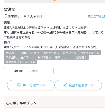
望洋閣
施設詳細
熊本県
天草
天草下田
福岡：
電車/JR三角駅より天草本渡行きバス1時間、本渡よりバス50分
車/九州道を鹿児島方面へ～松橋～国道266号線を天草本渡方面へ、本渡より
下島横断道路で40分
福岡：
電車/天草エアラインで福岡より35分、天草空港より送迎あり（要予約）
大浴場
子供用プール有り
宅配サービス
温水プール
カラオケルーム
天然温泉
屋外プール
駐車場有り
旅館
サウナ
送迎有り
館内に車いす利用トイレ
収集中
日本旅行
JR＋宿泊プラン
航空＋宿泊プラン