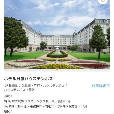
ホテル日航ハウステンボス
施設詳細
長崎県
佐世保・平戸・ハウステンボス
ハウステンボス（園外
長崎：
電車/JR大村線ハウステンボス駅下車、徒歩10分
車/長崎自動車道～東彼杵IC～国道205号線佐世保方面へ30分
福岡：