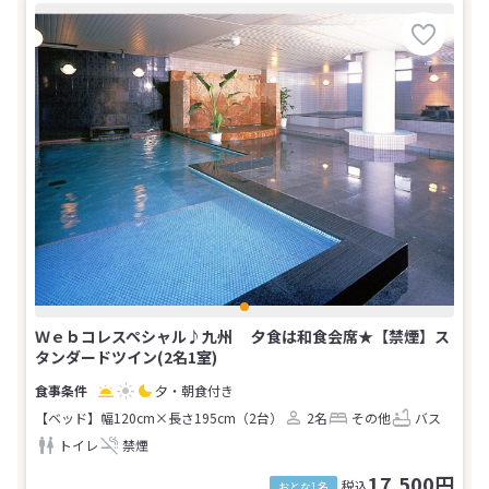
Ｗｅｂコレスペシャル♪九州 夕食は和食会席★【禁煙】ス
タンダードツイン(2名1室)
夕・朝食付き
【ベッド】幅120cm×長さ195cm（2台）
2名
その他
バス
トイレ
禁煙
17,500円
税込
おとな1名