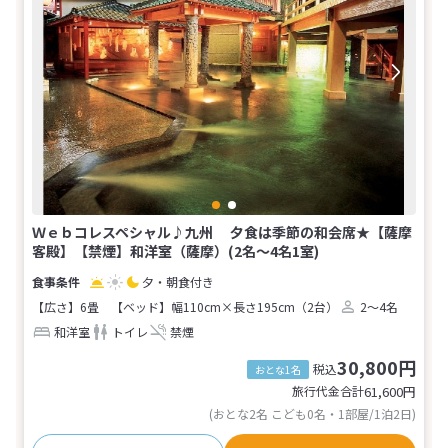
Ｗｅｂコレスペシャル♪九州 夕食は季節の和会席★【薩摩
客殿】【禁煙】和洋室（薩摩）(2名～4名1室)
夕・朝食付き
【広さ】6畳
【ベッド】幅110cm×長さ195cm（2台）
2～4名
和洋室
トイレ
禁煙
30,800円
税込
おとな1名
旅行代金合計
61,600
円
(おとな2名 こども0名・1部屋/1泊2日)