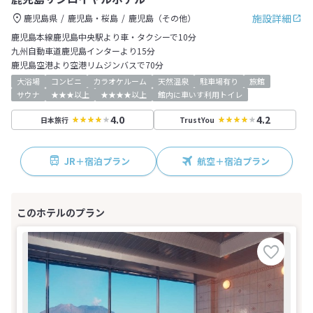
施設詳細
鹿児島県
鹿児島・桜島
鹿児島（その他）
鹿児島本線鹿児島中央駅より車・タクシーで10分
九州自動車道鹿児島インターより15分
鹿児島空港より空港リムジンバスで70分
大浴場
コンビニ
カラオケルーム
天然温泉
駐車場有り
旅館
サウナ
★★★以上
★★★★以上
館内に車いす利用トイレ
4.0
4.2
日本旅行
TrustYou
JR＋宿泊プラン
航空＋宿泊プラン