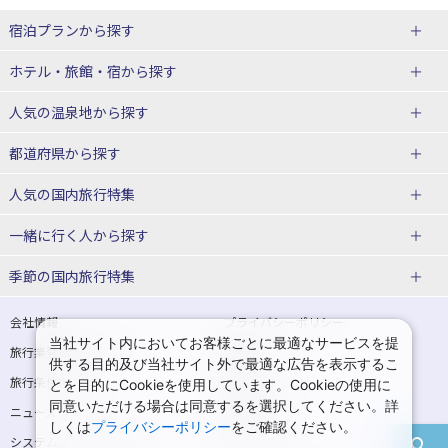
宿泊プランから探す
北海道
ホテル・旅館・宿
から探す
東北
北海道ホテル・旅館
人気の温泉地
から探す
青森県
岩手県
北海道
都道府県から探す
宮城県
秋田県
青森県ホテル・旅館
岩手県ホテル・旅館
湯の川温泉(北海道)
定山渓温泉(北海道)
人気の国内旅行特集
山形県
福島県
宮城県ホテル・旅館
秋田県ホテル・旅館
十勝川温泉(北海道)
阿寒湖温泉(北海道)
北海道旅行・ツアー
東京ディズニーリゾート®への旅
ユニバーサル・スタジオ・ジャパ
一緒に行く人
から探す
ンへの旅
関東
山形県ホテル・旅館
福島県ホテル・旅館
洞爺湖温泉(北海道)
川湯温泉(北海道)
東北
一人旅 国内版
家族・子連れ旅行 国内版
季節の国内旅行特集
温泉旅行
日帰り旅行
東京都
神奈川県
層雲峡温泉(北海道)
知床温泉(北海道)
青森旅行・ツアー
岩手旅行・ツアー
カップル・夫婦旅行 国内版
女子旅 国内版
桜・お花見特集
ゴールデンウィーク（GW）の国内
会社情報
プライバシーポリシー
旅行
当社サイト内においてお客様ごとに最適なサービスを提
埼玉県
千葉県
東京都ホテル・旅館
神奈川県ホテル・旅館
東北
旅行業登録票・約款
規約集
宮城旅行・ツアー
秋田旅行・ツアー
卒業旅行・学生旅行 国内版
供する目的及び当社サイト外で最適な広告を表示するこ
夏休み・お盆の国内旅行
7月の国内旅行
旅行条件書
商標について
とを目的にCookieを使用しています。Cookieの使用に
茨城県
栃木県
埼玉県ホテル・旅館
千葉県ホテル・旅館
花巻温泉(岩手)
蔵王温泉(山形)
山形旅行・ツアー
福島旅行・ツアー
同意いただける場合は同意するを選択してください。詳
ニュースリリース
採用情報
8月の国内旅行
9月の国内旅行
しくは
プライバシーポリシー
をご確認ください。
群馬県
茨城県ホテル・旅館
栃木県ホテル・旅館
かみのやま温泉(山形)
鳴子温泉(宮城)
関東
システムメンテナンスの
サイトマップ