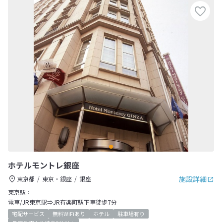
ホテルモントレ銀座
施設詳細
東京都
東京・銀座
銀座
東京駅：
電車/JR東京駅⇒JR有楽町駅下車徒歩7分
宅配サービス
無料WiFiあり
ホテル
駐車場有り