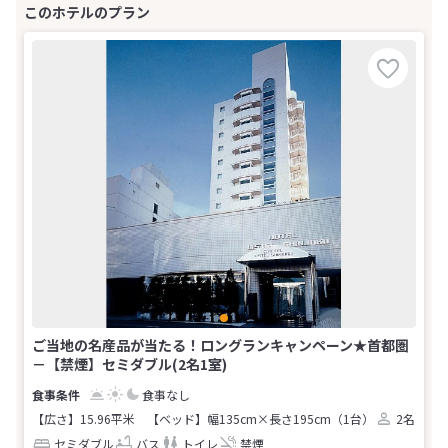
ご当地の名産品が当たる！ロングランキャンペーン★首都圏
－【禁煙】セミダブル(2名1室)
食事なし
【広さ】15.96平米
【ベッド】幅135cm×長さ195cm（1台）
2名
セミダブル
バス
トイレ
禁煙