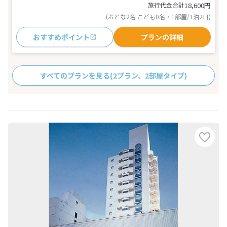
旅行代金合計
18,600
円
(おとな2名 こども0名・1部屋/1泊2日)
おすすめポイント
プランの詳細
すべてのプランを見る
(2プラン、2部屋タイプ)