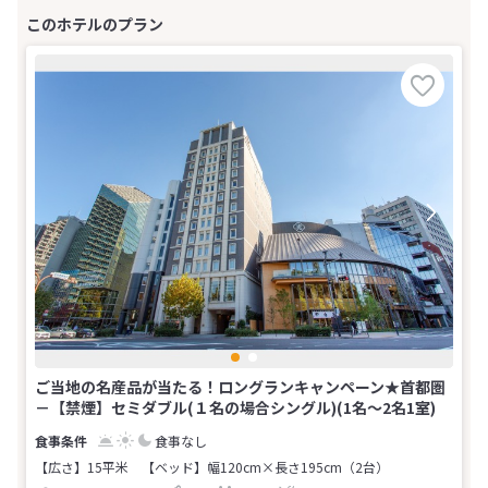
ご当地の名産品が当たる！ロングランキャンペーン★首都圏
－【禁煙】セミダブル(１名の場合シングル)(1名～2名1室)
食事なし
【広さ】15平米
【ベッド】幅120cm×長さ195cm（2台）