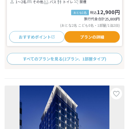
1～2名
その他
バス
トイレ
禁煙
12,900円
税込
おとな1名
旅行代金合計
25,800
円
(おとな2名 こども0名・1部屋/1泊2日)
おすすめポイント
プランの詳細
すべてのプランを見る
(2プラン、1部屋タイプ)