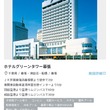
ホテルグリーンタワー幕張
施設詳細
千葉県
幕張・津田沼・船橋
幕張
ＪＲ京葉線海浜幕張駅より徒歩で3分
東関東自動車道湾岸習志野インターより5分
羽田空港より空港リムジンバスで60分
成田空港より空港リムジンバスで30分
子供用プール有り
コンビニ
宅配サービス
ホテル
屋外プール
駐車場有り
冷水プール
最寄り駅より徒歩5分以内
館内に車いす利用トイレ