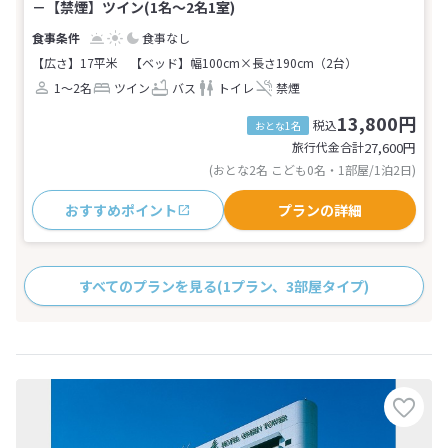
－【禁煙】ツイン(1名～2名1室)
食事なし
【広さ】17平米
【ベッド】幅100cm×長さ190cm（2台）
1～2名
ツイン
バス
トイレ
禁煙
13,800円
税込
おとな1名
旅行代金合計
27,600
円
(おとな2名 こども0名・1部屋/1泊2日)
おすすめポイント
プランの詳細
すべてのプランを見る
(1プラン、3部屋タイプ)