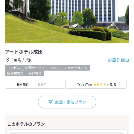
アートホテル成田
施設詳細
千葉県
成田
コンビニ
宅配サービス
ホテル
カラオケルーム
駐車場有り
送迎有り
3.8
収集中
日本旅行
TrustYou
航空＋宿泊プラン