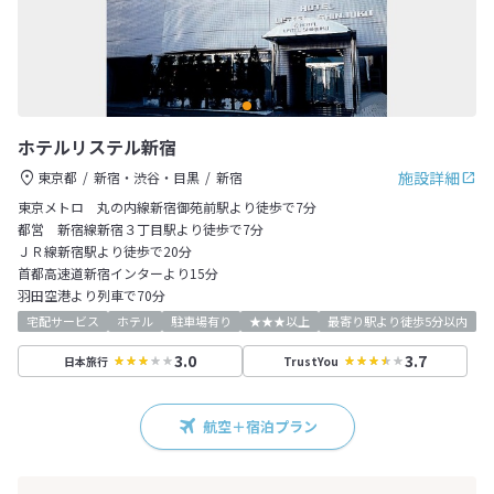
ホテルリステル新宿
施設詳細
東京都
新宿・渋谷・目黒
新宿
東京メトロ 丸の内線新宿御苑前駅より徒歩で7分
都営 新宿線新宿３丁目駅より徒歩で7分
ＪＲ線新宿駅より徒歩で20分
首都高速道新宿インターより15分
羽田空港より列車で70分
宅配サービス
ホテル
駐車場有り
★★★以上
最寄り駅より徒歩5分以内
3.0
3.7
日本旅行
TrustYou
航空＋宿泊プラン