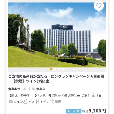
ご当地の名産品が当たる！ロングランキャンペーン★首都圏
－【禁煙】ツイン(2名1室)
食事なし
【広さ】25平米
【ベッド】幅120cm×長さ200cm（2台）
2名
ツイン
バス
トイレ
禁煙
9,300円
税込
おとな1名