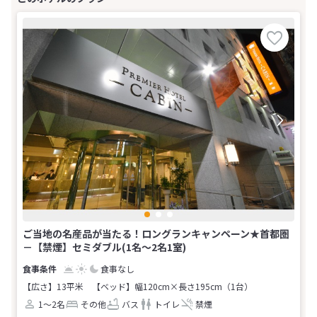
ご当地の名産品が当たる！ロングランキャンペーン★首都圏
－【禁煙】セミダブル(1名～2名1室)
食事なし
【広さ】13平米
【ベッド】幅120cm×長さ195cm（1台）
1～2名
その他
バス
トイレ
禁煙