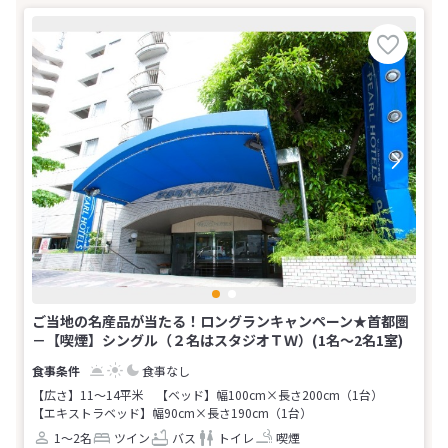
ご当地の名産品が当たる！ロングランキャンペーン★首都圏
－【喫煙】シングル（２名はスタジオＴＷ）(1名～2名1室)
食事なし
【広さ】11～14平米
【ベッド】幅100cm×長さ200cm（1台）
【エキストラベッド】幅90cm×長さ190cm（1台）
1～2名
ツイン
バス
トイレ
喫煙