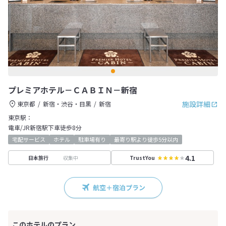
プレミアホテル－ＣＡＢＩＮ－新宿
施設詳細
東京都
新宿・渋谷・目黒
新宿
東京駅：
電車/JR新宿駅下車徒歩8分
宅配サービス
ホテル
駐車場有り
最寄り駅より徒歩5分以内
4.1
収集中
日本旅行
TrustYou
航空＋宿泊プラン