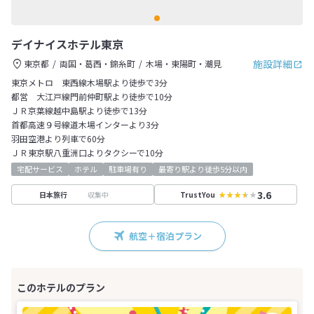
デイナイスホテル東京
施設詳細
東京都
両国・葛西・錦糸町
木場・東陽町・潮見
東京メトロ 東西線木場駅より徒歩で3分
都営 大江戸線門前仲町駅より徒歩で10分
ＪＲ京葉線越中島駅より徒歩で13分
首都高速９号線道木場インターより3分
羽田空港より列車で60分
ＪＲ東京駅八重洲口よりタクシーで10分
宅配サービス
ホテル
駐車場有り
最寄り駅より徒歩5分以内
3.6
収集中
日本旅行
TrustYou
航空＋宿泊プラン