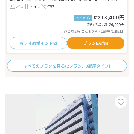
バス
トイレ
禁煙
13,400円
税込
おとな1名
旅行代金合計
26,800
円
(おとな2名 こども0名・1部屋/1泊2日)
おすすめポイント
プランの詳細
すべてのプランを見る
(2プラン、3部屋タイプ)