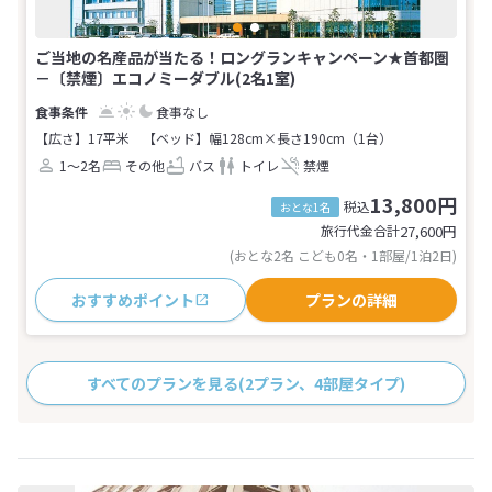
ご当地の名産品が当たる！ロングランキャンペーン★首都圏
－〔禁煙〕エコノミーダブル(2名1室)
食事なし
【広さ】17平米
【ベッド】幅128cm×長さ190cm（1台）
1～2名
その他
バス
トイレ
禁煙
13,800円
税込
おとな1名
旅行代金合計
27,600
円
(おとな2名 こども0名・1部屋/1泊2日)
おすすめポイント
プランの詳細
すべてのプランを見る
(2プラン、4部屋タイプ)