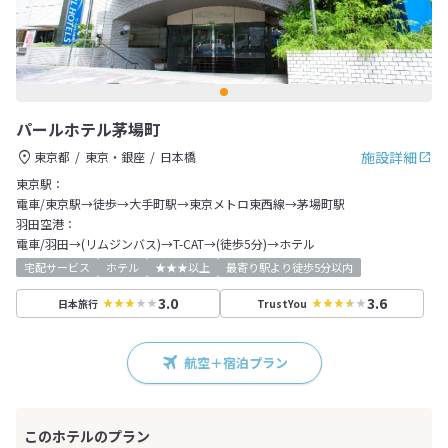
パールホテル茅場町
施設詳細
東京都
東京・銀座
日本橋
東京駅：
電車/東京駅→徒歩→大手町駅→東京メトロ東西線→茅場町駅
羽田空港：
電車/羽田→(リムジンバス)→T-CAT→(徒歩5分)→ホテル
宅配サービス
ホテル
★★★以上
最寄り駅より徒歩5分以内
3.0
3.6
日本旅行
TrustYou
航空＋宿泊プラン