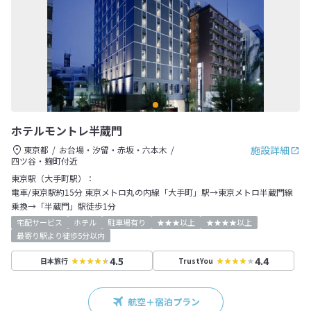
ホテルモントレ半蔵門
施設詳細
東京都
お台場・汐留・赤坂・六本木
四ツ谷・麹町付近
東京駅（大手町駅）：
電車/東京駅約15分 東京メトロ丸の内線「大手町」駅→東京メトロ半蔵門線
乗換→「半蔵門」駅徒歩1分
宅配サービス
ホテル
駐車場有り
★★★以上
★★★★以上
最寄り駅より徒歩5分以内
4.5
4.4
日本旅行
TrustYou
航空＋宿泊プラン