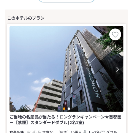
ご当地の名産品が当たる！ロングランキャンペーン★首都圏
－【禁煙】スタンダードダブル(2名1室)
食事なし
【広さ】15平米
1～2名
ダブル