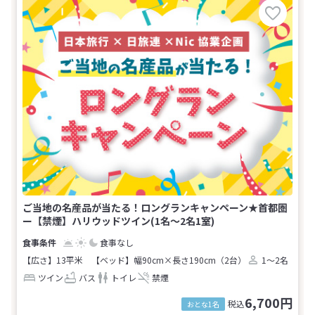
ご当地の名産品が当たる！ロングランキャンペーン★首都圏
ー【禁煙】ハリウッドツイン(1名～2名1室)
食事なし
【広さ】13平米
【ベッド】幅90cm×長さ190cm（2台）
1～2名
ツイン
バス
トイレ
禁煙
6,700円
税込
おとな1名