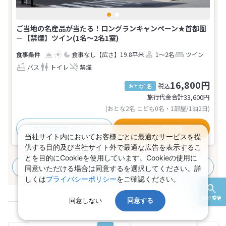
ご当地の名産品が当たる！ロングランキャンペーン★首都圏
－【禁煙】ツイン(1名～2名1室)
食事なし
【広さ】19.8平米
1～2名
ツイン
バス
トイレ
禁煙
16,800円
税込
おとな1名
旅行代金合計
33,600
円
(おとな2名 こども0名・1部屋/1泊2日)
おすすめポイント
プランの詳細
当社サイト内においてお客様ごとに最適なサービスを提
供する目的及び当社サイト外で最適な広告を表示するこ
とを目的にCookieを使用しています。Cookieの使用に
すべてのプランを見る
(2プラン、1部屋タイプ)
同意いただける場合は同意するを選択してください。詳
しくは
プライバシーポリシー
をご確認ください。
条件変更
同意しない
同意する