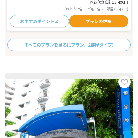
旅行代金合計
13,400
円
(おとな2名 こども0名・1部屋/1泊2日)
おすすめポイント
プランの詳細
すべてのプランを見る
(1プラン、2部屋タイプ)