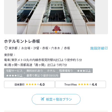
ホテルモントレ赤坂
施設詳細
東京都
お台場・汐留・赤坂・六本木
赤坂
東京駅：
電車/東京メトロ丸の内線赤坂見附駅A出口より徒歩約５分
車/霞ヶ関～首都高速「霞ヶ関」出口より約7分
宅配サービス
無料WiFiあり
ホテル
駐車場有り
★★★以上
★★★★以上
最寄り駅より徒歩5分以内
4.0
4.4
日本旅行
TrustYou
航空＋宿泊プラン