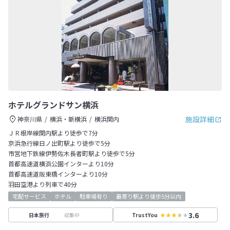
ホテルグランドサン横浜
施設詳細
神奈川県
横浜・新横浜
横浜関内
ＪＲ根岸線関内駅より徒歩で7分
京浜急行線日ノ出町駅より徒歩で5分
市営地下鉄線伊勢佐木長者町駅より徒歩で5分
首都高速道横浜公園インターより10分
首都高速道阪東橋インターより10分
羽田空港より列車で40分
宅配サービス
ホテル
駐車場有り
最寄り駅より徒歩5分以内
3.6
収集中
日本旅行
TrustYou