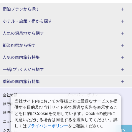
宿泊プランから探す
北海道
ホテル・旅館・宿
から探す
東北
北海道ホテル・旅館
人気の温泉地
から探す
青森県
岩手県
北海道
都道府県から探す
宮城県
秋田県
青森県ホテル・旅館
岩手県ホテル・旅館
湯の川温泉(北海道)
定山渓温泉(北海道)
人気の国内旅行特集
山形県
福島県
宮城県ホテル・旅館
秋田県ホテル・旅館
十勝川温泉(北海道)
阿寒湖温泉(北海道)
北海道旅行・ツアー
東京ディズニーリゾート®への旅
ユニバーサル・スタジオ・ジャパ
一緒に行く人
から探す
ンへの旅
関東
山形県ホテル・旅館
福島県ホテル・旅館
洞爺湖温泉(北海道)
川湯温泉(北海道)
東北
一人旅 国内版
家族・子連れ旅行 国内版
季節の国内旅行特集
温泉旅行
日帰り旅行
東京都
神奈川県
層雲峡温泉(北海道)
知床温泉(北海道)
青森旅行・ツアー
岩手旅行・ツアー
カップル・夫婦旅行 国内版
女子旅 国内版
桜・お花見特集
ゴールデンウィーク（GW）の国内
会社情報
プライバシーポリシー
旅行
当社サイト内においてお客様ごとに最適なサービスを提
埼玉県
千葉県
東京都ホテル・旅館
神奈川県ホテル・旅館
東北
旅行業登録票・約款
規約集
宮城旅行・ツアー
秋田旅行・ツアー
卒業旅行・学生旅行 国内版
供する目的及び当社サイト外で最適な広告を表示するこ
夏休み・お盆の国内旅行
7月の国内旅行
旅行条件書
商標について
とを目的にCookieを使用しています。Cookieの使用に
茨城県
栃木県
埼玉県ホテル・旅館
千葉県ホテル・旅館
花巻温泉(岩手)
蔵王温泉(山形)
山形旅行・ツアー
福島旅行・ツアー
同意いただける場合は同意するを選択してください。詳
ニュースリリース
採用情報
8月の国内旅行
9月の国内旅行
しくは
プライバシーポリシー
をご確認ください。
群馬県
茨城県ホテル・旅館
栃木県ホテル・旅館
かみのやま温泉(山形)
鳴子温泉(宮城)
関東
システムメンテナンスの
サイトマップ