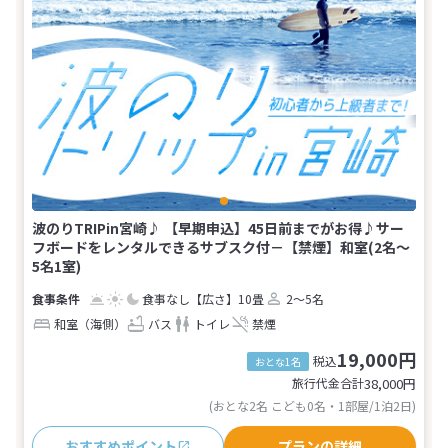
波のりTRIPin宮崎♪ 【早期申込】45日前までがお得♪サー
フボードをレンタルできるサブスク付－【禁煙】和室(2名～
5名1室)
食事なし
【広さ】10畳
2～5名
和室（海側）
バス
トイレ
禁煙
19,000円
税込
おとな1名
旅行代金合計
38,000
円
(おとな2名 こども0名・1部屋/1泊2日)
おすすめポイント
プランの詳細