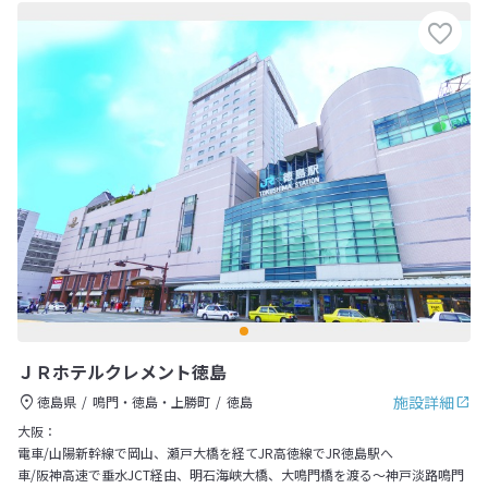
ＪＲホテルクレメント徳島
施設詳細
徳島県
鳴門・徳島・上勝町
徳島
大阪：
電車/山陽新幹線で岡山、瀬戸大橋を経てJR高徳線でJR徳島駅へ
車/阪神高速で垂水JCT経由、明石海峡大橋、大鳴門橋を渡る～神戸淡路鳴門