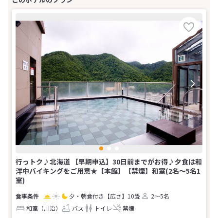
行っトク♪北海道 【早期申込】30日前までがお得♪夕食は和
洋中バイキングをご用意★【本館】【禁煙】和室(2名～5名1
室)
夕・朝食付き
【広さ】10畳
2～5名
和室（川沿）
バス
トイレ
禁煙