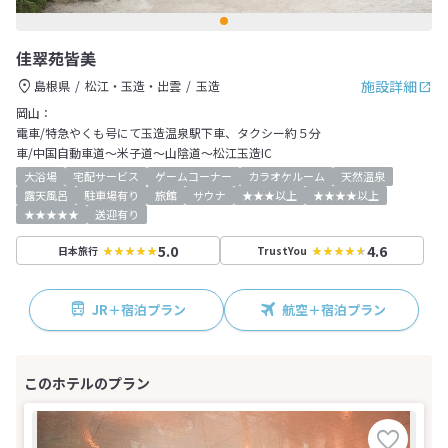
佳翠苑皆美
施設詳細
島根県
松江・玉造・出雲
玉造
岡山：
電車/特急やくも号にて玉造温泉駅下車、タクシー約５分
車/中国自動車道～米子道～山陰道～松江玉造IC
大浴場
宅配サービス
ゲームコーナー
カラオケルーム
天然温泉
露天風呂
駐車場有り
旅館
サウナ
★★★以上
★★★★以上
★★★★★
送迎有り
5.0
4.6
日本旅行
TrustYou
JR＋宿泊プラン
航空＋宿泊プラン