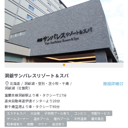
洞爺サンパレスリゾート＆スパ
施設詳細
北海道
洞爺湖・登別・苫小牧・千歳
洞爺湖（壮瞥町）
室蘭本線洞爺駅より車・タクシーで17分
道央自動車道伊達インターより20分
新千歳空港より車・タクシーで90分
エステ＆スパ
大浴場
子供用プール有り
コンビニ
宅配サービス
ゲームコーナー
温水プール
屋内プール
天然温泉
露天風呂
駐車場有り
旅館
サウナ
送迎有り