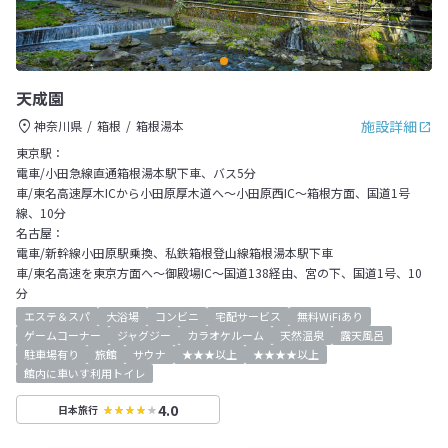
天成園
施設詳細
神奈川県
箱根
箱根湯本
東京駅：
電車/小田急線直通箱根湯本駅下車、バス5分
車/東名高速厚木ICから小田原厚木道へ～小田原西IC～箱根方面、国道1号
線、10分
名古屋：
電車/新幹線小田原駅乗換、私鉄箱根登山線箱根湯本駅下車
車/東名高速を東京方面へ～御殿場IC～国道138経由、宮の下、国道1号、10
分
エステ＆スパ
大浴場
コンビニ
宅配サービス
無料WiFiあり
ゲームコーナー
ジャグジー
カラオケルーム
天然温泉
露天風呂
駐車場有り
旅館
サウナ
★★★以上
★★★★以上
館内に車いす利用トイレ
4.0
日本旅行