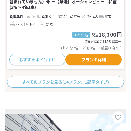
含まれていません）◆ －【禁煙】オーシャンビュー 和室
(2名～4名1室)
食事なし
【広さ】40平米
2～4名
和室
バス
トイレ
禁煙
18,300円
税込
おとな1名
旅行代金合計
36,600
円
(おとな2名 こども0名・1部屋/1泊2日)
おすすめポイント
プランの詳細
すべてのプランを見る
(14プラン、1部屋タイプ)