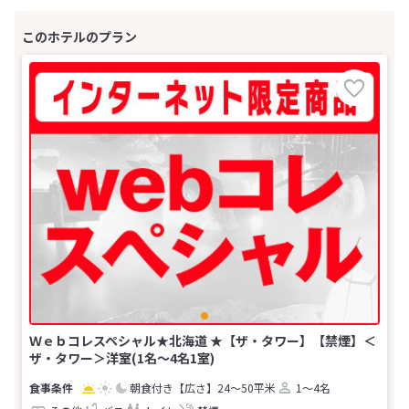
Ｗｅｂコレスペシャル★北海道 ★【ザ・タワー】【禁煙】＜
ザ・タワー＞洋室(1名～4名1室)
朝食付き
【広さ】24～50平米
1～4名