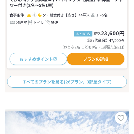
ワー付き(2名～5名1室)
夕・朝食付き
【広さ】44平米
1～5名
和洋室
トイレ
禁煙
23,600円
税込
おとな1名
旅行代金合計
47,200
円
(おとな2名 こども0名・1部屋/1泊2日)
おすすめポイント
プランの詳細
すべてのプランを見る
(26プラン、3部屋タイプ)