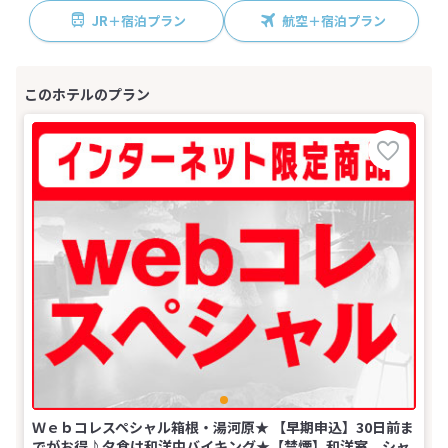
JR＋宿泊プラン
航空＋宿泊プラン
Ｗｅｂコレスペシャル箱根・湯河原★ 【早期申込】30日前ま
でがお得♪夕食は和洋中バイキング★【禁煙】和洋室 シャ