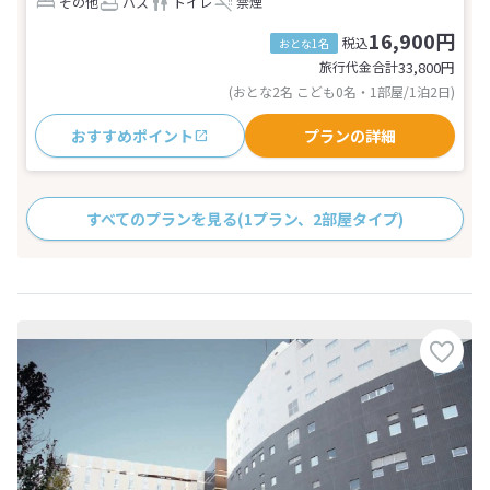
その他
バス
トイレ
禁煙
16,900円
税込
おとな1名
旅行代金合計
33,800
円
(おとな2名 こども0名・1部屋/1泊2日)
おすすめポイント
プランの詳細
すべてのプランを見る
(1プラン、2部屋タイプ)