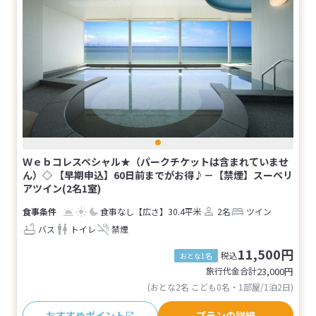
Ｗｅｂコレスペシャル★（パークチケットは含まれていませ
ん）◇ 【早期申込】60日前までがお得♪－【禁煙】スーペリ
アツイン(2名1室)
食事なし
【広さ】30.4平米
2名
ツイン
バス
トイレ
禁煙
11,500円
税込
おとな1名
旅行代金合計
23,000
円
(おとな2名 こども0名・1部屋/1泊2日)
おすすめポイント
プランの詳細