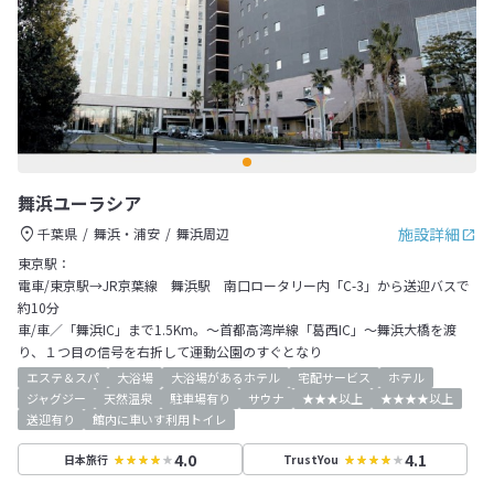
舞浜ユーラシア
施設詳細
千葉県
舞浜・浦安
舞浜周辺
東京駅：
電車/東京駅→JR京葉線 舞浜駅 南口ロータリー内「C-3」から送迎バスで
約10分
車/車／「舞浜IC」まで1.5Km。～首都高湾岸線「葛西IC」～舞浜大橋を渡
り、１つ目の信号を右折して運動公園のすぐとなり
エステ＆スパ
大浴場
大浴場があるホテル
宅配サービス
ホテル
ジャグジー
天然温泉
駐車場有り
サウナ
★★★以上
★★★★以上
送迎有り
館内に車いす利用トイレ
4.0
4.1
日本旅行
TrustYou