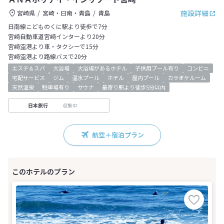
施設詳細
宮崎県
宮崎・日南・青島
青島
日南線こどものくに駅より徒歩で7分
宮崎自動車道宮崎インターより20分
宮崎空港より車・タクシーで15分
宮崎空港より路線バスで20分
エステ＆スパ
大浴場
大浴場があるホテル
子供用プール有り
コンビニ
宅配サービス
ジム
温水プール
ホテル
屋内プール
カラオケルーム
天然温泉
駐車場有り
サウナ
最寄り駅より徒歩5分以内
収集中
日本旅行
航空＋宿泊プラン