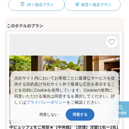
JR＋宿泊プラン
航空＋宿泊プラン
当社サイト内においてお客様ごとに最適なサービスを提
供する目的及び当社サイト外で最適な広告を表示するこ
とを目的にCookieを使用しています。Cookieの使用に
同意いただける場合は同意するを選択してください。詳
しくは
プライバシーポリシー
をご確認ください。
条件変更
同意しない
同意する
洞爺湖ロングラン花火大会★湖側客室スペシャル 夕食は和洋
中ビュッフェをご用意★【中央館】【禁煙】洋室(1名～2名1