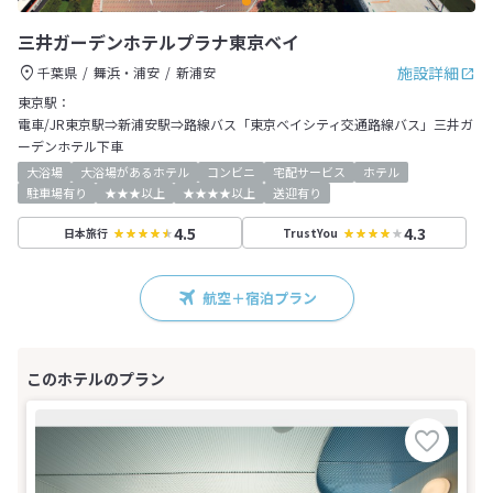
三井ガーデンホテルプラナ東京ベイ
施設詳細
千葉県
舞浜・浦安
新浦安
東京駅：
電車/JR東京駅⇒新浦安駅⇒路線バス「東京ベイシティ交通路線バス」三井ガ
ーデンホテル下車
大浴場
大浴場があるホテル
コンビニ
宅配サービス
ホテル
駐車場有り
★★★以上
★★★★以上
送迎有り
4.5
4.3
日本旅行
TrustYou
航空＋宿泊プラン