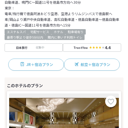
自動車道、鳴門IC～国道11号を徳島市方向へ30分
東京：
電車/飛行機で徳島阿波おどり空港、空港よりリムジンバスで徳島駅へ
車/岡山より瀬戸中央自動車道、高松自動車道・徳島自動車道～徳島自動車
道・徳島IC～国道11号を徳島市方向へ15分
エステ＆スパ
宅配サービス
ホテル
駐車場有り
最寄り駅より徒歩5分以内
館内に車いす利用トイレ
4.4
収集中
日本旅行
TrustYou
JR＋宿泊プラン
航空＋宿泊プラン