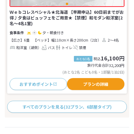
Ｗｅｂコレスペシャル★北海道 【早期申込】60日前までがお
得♪夕食はビュッフェをご用意★【禁煙】和モダン和洋室(2
名～4名1室)
夕・朝食付き
【広さ】6畳
【ベッド】幅110cm×長さ200cm（2台）
2～4名
和洋室（湖側）
バス
トイレ
禁煙
16,100円
税込
おとな1名
旅行代金合計
32,200
円
(おとな2名 こども0名・1部屋/1泊2日)
おすすめポイント
プランの詳細
すべてのプランを見る
(32プラン、6部屋タイプ)