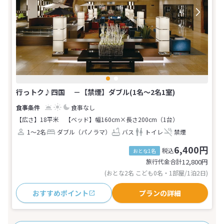
行っトク♪四国 －【禁煙】ダブル(1名～2名1室)
食事なし
【広さ】18平米
【ベッド】幅160cm×長さ200cm（1台）
1～2名
ダブル（パノラマ）
バス
トイレ
禁煙
6,400円
税込
おとな1名
旅行代金合計
12,800
円
(おとな2名 こども0名・1部屋/1泊2日)
おすすめポイント
プランの詳細