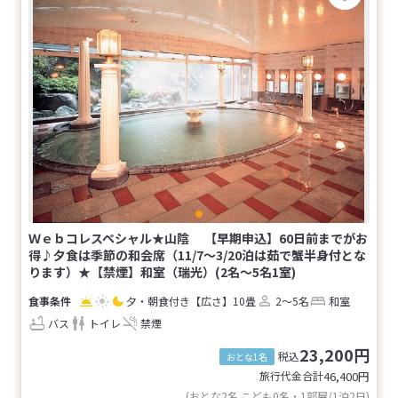
Ｗｅｂコレスペシャル★山陰 【早期申込】60日前までがお
得♪夕食は季節の和会席（11/7～3/20泊は茹で蟹半身付とな
ります）★【禁煙】和室（瑞光）(2名～5名1室)
夕・朝食付き
【広さ】10畳
2～5名
和室
バス
トイレ
禁煙
23,200円
税込
おとな1名
旅行代金合計
46,400
円
(おとな2名 こども0名・1部屋/1泊2日)