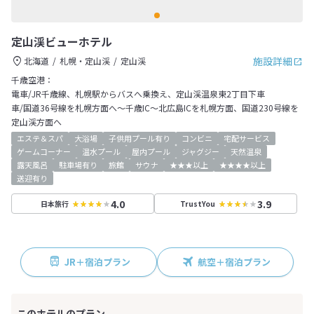
定山渓ビューホテル
施設詳細
北海道
札幌・定山渓
定山渓
千歳空港：
電車/JR千歳線、札幌駅からバスへ乗換え、定山渓温泉東2丁目下車
車/国道36号線を札幌方面へ～千歳IC～北広島ICを札幌方面、国道230号線を
定山渓方面へ
エステ＆スパ
大浴場
子供用プール有り
コンビニ
宅配サービス
ゲームコーナー
温水プール
屋内プール
ジャグジー
天然温泉
露天風呂
駐車場有り
旅館
サウナ
★★★以上
★★★★以上
送迎有り
4.0
3.9
日本旅行
TrustYou
JR＋宿泊プラン
航空＋宿泊プラン