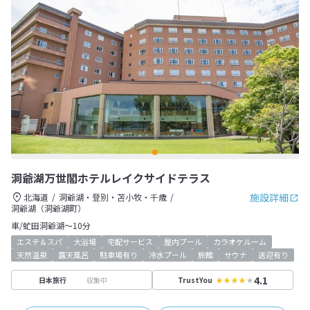
洞爺湖万世閣ホテルレイクサイドテラス
施設詳細
北海道
洞爺湖・登別・苫小牧・千歳
洞爺湖（洞爺湖町）
車/虻田洞爺湖～10分
エステ＆スパ
大浴場
宅配サービス
屋内プール
カラオケルーム
天然温泉
露天風呂
駐車場有り
冷水プール
旅館
サウナ
送迎有り
4.1
収集中
日本旅行
TrustYou