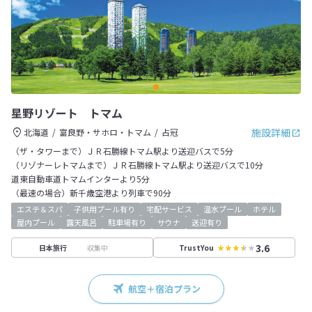
星野リゾート トマム
施設詳細
北海道
富良野・サホロ・トマム
占冠
（ザ・タワーまで）ＪＲ石勝線トマム駅より送迎バスで5分
（リゾナーレトマムまで）ＪＲ石勝線トマム駅より送迎バスで10分
道東自動車道トマムインターより5分
（最速の場合）新千歳空港より列車で90分
エステ＆スパ
子供用プール有り
宅配サービス
温水プール
ホテル
屋内プール
露天風呂
駐車場有り
サウナ
送迎有り
3.6
収集中
日本旅行
TrustYou
航空＋宿泊プラン