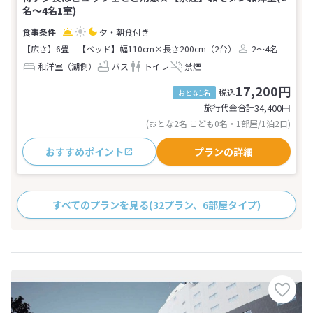
名～4名1室)
夕・朝食付き
【広さ】6畳
【ベッド】幅110cm×長さ200cm（2台）
2～4名
和洋室（湖側）
バス
トイレ
禁煙
17,200円
税込
おとな1名
旅行代金合計
34,400
円
(おとな2名 こども0名・1部屋/1泊2日)
おすすめポイント
プランの詳細
すべてのプランを見る
(32プラン、6部屋タイプ)