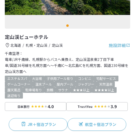
定山渓ビューホテル
施設詳細
北海道
札幌・定山渓
定山渓
千歳空港：
電車/JR千歳線、札幌駅からバスへ乗換え、定山渓温泉東2丁目下車
車/国道36号線を札幌方面へ～千歳IC～北広島ICを札幌方面、国道230号線を
定山渓方面へ
エステ＆スパ
大浴場
子供用プール有り
コンビニ
宅配サービス
ゲームコーナー
温水プール
屋内プール
ジャグジー
天然温泉
露天風呂
駐車場有り
旅館
サウナ
★★★以上
★★★★以上
送迎有り
4.0
3.9
日本旅行
TrustYou
JR＋宿泊プラン
航空＋宿泊プラン