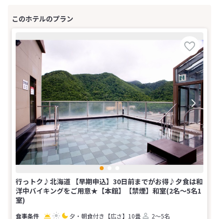
行っトク♪北海道 【早期申込】30日前までがお得♪夕食は和
洋中バイキングをご用意★【本館】【禁煙】和室(2名～5名1
室)
夕・朝食付き
【広さ】10畳
2～5名