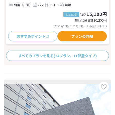
和室（川沿）
バス
トイレ
禁煙
15,100円
税込
おとな1名
旅行代金合計
30,200
円
(おとな2名 こども0名・1部屋/1泊2日)
おすすめポイント
プランの詳細
すべてのプランを見る
(24プラン、11部屋タイプ)