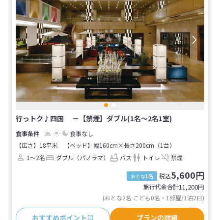
行っトク♪四国 －【禁煙】ダブル(1名～2名1室)
食事なし
【広さ】18平米
【ベッド】幅160cm×長さ200cm（1台）
1～2名
ダブル（パノラマ）
バス
トイレ
禁煙
5,600円
税込
おとな1名
旅行代金合計
11,200
円
(おとな2名 こども0名・1部屋/1泊2日)
おすすめポイント
プランの詳細