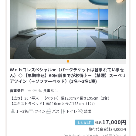
Ｗｅｂコレスペシャル★（パークチケットは含まれていませ
ん）◇ 【早期申込】60日前までがお得♪－【禁煙】スーペリ
アツイン（＋ソファーベッド）(1名～3名1室)
食事なし
【広さ】30.4平米
【ベッド】幅120cm×長さ195cm（2台）
【エキストラベッド】幅110cm×長さ195cm（1台）
1～3名
ツイン
バス
トイレ
禁煙
17,000円
税込
おとな1名
旅行代金合計
34,000
円
(おとな2名 こども0名・1部屋/1泊2日)