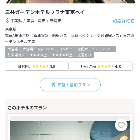
三井ガーデンホテルプラナ東京ベイ
施設詳細
千葉県
舞浜・浦安
新浦安
東京駅：
電車/JR東京駅⇒新浦安駅⇒路線バス「東京ベイシティ交通路線バス」三井ガ
ーデンホテル下車
大浴場
大浴場があるホテル
コンビニ
宅配サービス
ホテル
駐車場有り
★★★以上
★★★★以上
送迎有り
4.5
4.3
日本旅行
TrustYou
航空＋宿泊プラン