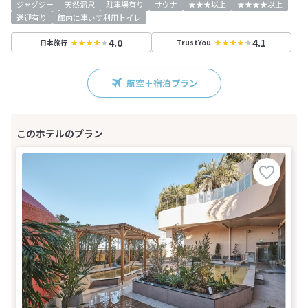
ジャグジー
天然温泉
駐車場有り
サウナ
★★★以上
★★★★以上
送迎有り
館内に車いす利用トイレ
4.0
4.1
日本旅行
TrustYou
航空＋宿泊プラン