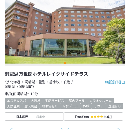
洞爺湖万世閣ホテルレイクサイドテラス
施設詳細
北海道
洞爺湖・登別・苫小牧・千歳
洞爺湖（洞爺湖町）
車/虻田洞爺湖～10分
エステ＆スパ
大浴場
宅配サービス
屋内プール
カラオケルーム
天然温泉
露天風呂
駐車場有り
冷水プール
旅館
サウナ
送迎有り
4.1
収集中
日本旅行
TrustYou