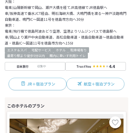
大阪：
電車/山陽新幹線で岡山、瀬戸大橋を経てJR高徳線でJR徳島駅へ
車/阪神高速で垂水JCT経由、明石海峡大橋、大鳴門橋を渡る～神戸淡路鳴門
自動車道、鳴門IC～国道11号を徳島市方向へ30分
東京：
電車/飛行機で徳島阿波おどり空港、空港よりリムジンバスで徳島駅へ
車/岡山より瀬戸中央自動車道、高松自動車道・徳島自動車道～徳島自動車
道・徳島IC～国道11号を徳島市方向へ15分
エステ＆スパ
宅配サービス
ホテル
駐車場有り
最寄り駅より徒歩5分以内
館内に車いす利用トイレ
4.4
収集中
日本旅行
TrustYou
JR＋宿泊プラン
航空＋宿泊プラン