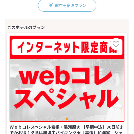
航空＋宿泊プラン
Ｗｅｂコレスペシャル箱根・湯河原★ 【早期申込】30日前ま
でがお得♪夕食は和洋中バイキング★【禁煙】和洋室 シャ