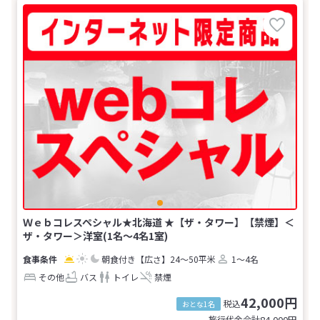
Ｗｅｂコレスペシャル★北海道 ★【ザ・タワー】【禁煙】＜
ザ・タワー＞洋室(1名～4名1室)
朝食付き
【広さ】24～50平米
1～4名
その他
バス
トイレ
禁煙
42,000円
税込
おとな1名
旅行代金合計
84,000
円