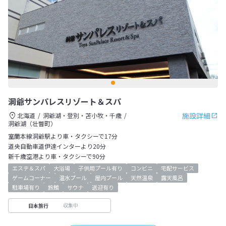
洞爺サンパレスリゾート＆スパ
施設詳細
北海道
洞爺湖・登別・苫小牧・千歳
洞爺湖（壮瞥町）
室蘭本線洞爺駅より車・タクシーで17分
道央自動車道伊達インターより20分
新千歳空港より車・タクシーで90分
エステ＆スパ
大浴場
子供用プール有り
コンビニ
宅配サービス
ゲームコーナー
温水プール
屋内プール
天然温泉
露天風呂
駐車場有り
旅館
サウナ
送迎有り
収集中
日本旅行