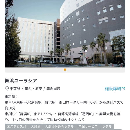
舞浜ユーラシア
施設詳細
千葉県
舞浜・浦安
舞浜周辺
東京駅：
電車/東京駅→JR京葉線 舞浜駅 南口ロータリー内「C-3」から送迎バスで
約10分
車/車／「舞浜IC」まで1.5Km。～首都高湾岸線「葛西IC」～舞浜大橋を渡
り、１つ目の信号を右折して運動公園のすぐとなり
エステ＆スパ
大浴場
大浴場があるホテル
宅配サービス
ホテル