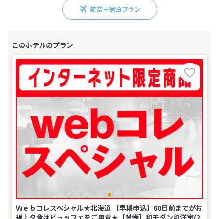
航空＋宿泊プラン
Ｗｅｂコレスペシャル★北海道 【早期申込】60日前までがお
得♪夕食はビュッフェをご用意★【禁煙】和モダン和洋室(2