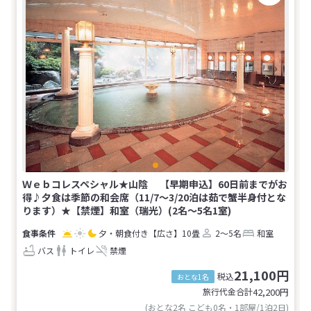
Ｗｅｂコレスペシャル★山陰 【早期申込】60日前までがお
得♪夕食は季節の和会席（11/7～3/20泊は茹で蟹半身付とな
ります）★【禁煙】和室（瑞光）(2名～5名1室)
夕・朝食付き
【広さ】10畳
2～5名
和室
バス
トイレ
禁煙
21,100円
税込
おとな1名
旅行代金合計
42,200
円
(おとな2名 こども0名・1部屋/1泊2日)