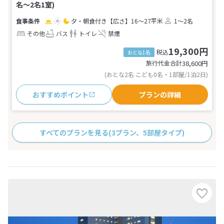
名～2名1室)
夕・朝食付き
【広さ】16～27平米
1～2名
その他
バス
トイレ
禁煙
19,300円
税込
おとな1名
旅行代金合計
38,600
円
(おとな2名 こども0名・1部屋/1泊2日)
おすすめポイント
プランの詳細
すべてのプランを見る
(3プラン、5部屋タイプ)