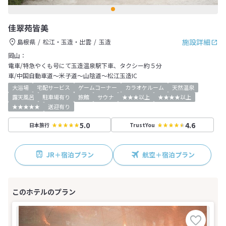
佳翠苑皆美
施設詳細
島根県
松江・玉造・出雲
玉造
岡山：
電車/特急やくも号にて玉造温泉駅下車、タクシー約５分
車/中国自動車道～米子道～山陰道～松江玉造IC
大浴場
宅配サービス
ゲームコーナー
カラオケルーム
天然温泉
露天風呂
駐車場有り
旅館
サウナ
★★★以上
★★★★以上
★★★★★
送迎有り
5.0
4.6
日本旅行
TrustYou
JR＋宿泊プラン
航空＋宿泊プラン