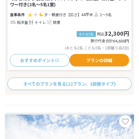
ワー付き(2名～5名1室)
夕・朝食付き
【広さ】44平米
1～5名
和洋室
トイレ
禁煙
32,300円
税込
おとな1名
旅行代金合計
64,600
円
(おとな2名 こども0名・1部屋/1泊2日)
おすすめポイント
プランの詳細
すべてのプランを見る
(22プラン、3部屋タイプ)