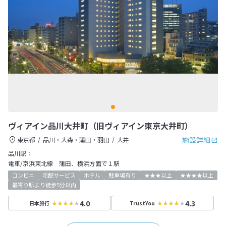
ヴィアイン品川大井町（旧ヴィアイン東京大井町）
施設詳細
東京都
品川・大森・蒲田・羽田
大井
品川駅：
電車/京浜東北線 蒲田、横浜方面で１駅
コンビニ
宅配サービス
ホテル
駐車場有り
★★★以上
★★★★以上
最寄り駅より徒歩5分以内
4.0
4.3
日本旅行
TrustYou