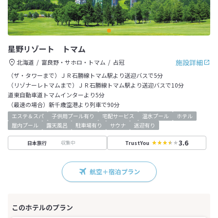
星野リゾート トマム
施設詳細
北海道
富良野・サホロ・トマム
占冠
（ザ・タワーまで）ＪＲ石勝線トマム駅より送迎バスで5分
（リゾナーレトマムまで）ＪＲ石勝線トマム駅より送迎バスで10分
道東自動車道トマムインターより5分
（最速の場合）新千歳空港より列車で90分
エステ＆スパ
子供用プール有り
宅配サービス
温水プール
ホテル
屋内プール
露天風呂
駐車場有り
サウナ
送迎有り
3.6
収集中
日本旅行
TrustYou
航空＋宿泊プラン