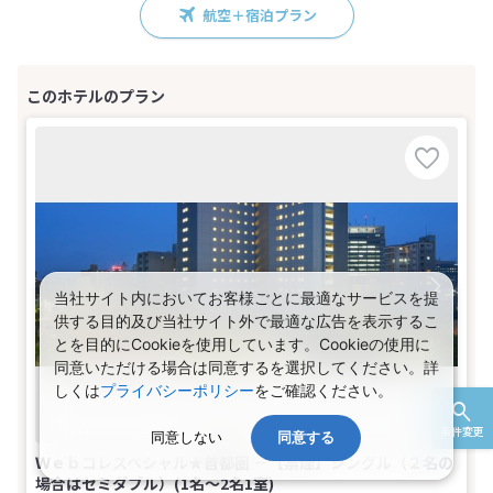
航空＋宿泊プラン
当社サイト内においてお客様ごとに最適なサービスを提
供する目的及び当社サイト外で最適な広告を表示するこ
とを目的にCookieを使用しています。Cookieの使用に
同意いただける場合は同意するを選択してください。詳
しくは
プライバシーポリシー
をご確認ください。
条件変更
同意しない
同意する
Ｗｅｂコレスペシャル★首都圏 －【禁煙】シングル（２名の
場合はセミダブル）(1名～2名1室)