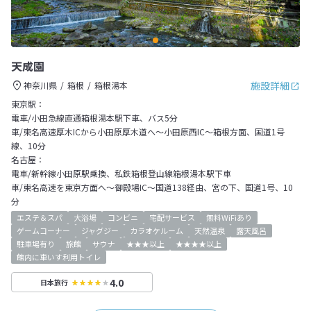
天成園
施設詳細
神奈川県
箱根
箱根湯本
東京駅：
電車/小田急線直通箱根湯本駅下車、バス5分
車/東名高速厚木ICから小田原厚木道へ～小田原西IC～箱根方面、国道1号
線、10分
名古屋：
電車/新幹線小田原駅乗換、私鉄箱根登山線箱根湯本駅下車
車/東名高速を東京方面へ～御殿場IC～国道138経由、宮の下、国道1号、10
分
エステ＆スパ
大浴場
コンビニ
宅配サービス
無料WiFiあり
ゲームコーナー
ジャグジー
カラオケルーム
天然温泉
露天風呂
駐車場有り
旅館
サウナ
★★★以上
★★★★以上
館内に車いす利用トイレ
4.0
日本旅行