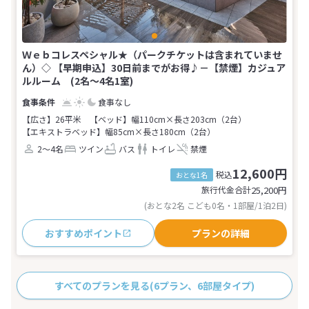
Ｗｅｂコレスペシャル★（パークチケットは含まれていませ
ん）◇ 【早期申込】30日前までがお得♪－【禁煙】カジュア
ルルーム (2名～4名1室)
食事なし
【広さ】26平米
【ベッド】幅110cm×長さ203cm（2台）
【エキストラベッド】幅85cm×長さ180cm（2台）
2～4名
ツイン
バス
トイレ
禁煙
12,600円
税込
おとな1名
旅行代金合計
25,200
円
(おとな2名 こども0名・1部屋/1泊2日)
おすすめポイント
プランの詳細
すべてのプランを見る
(6プラン、6部屋タイプ)