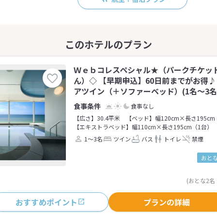
Ｗｅｂコレスペシャル★（パークチケッ
ん）◇ 【早期申込】60日前までがお得
アツイン（＋ソファーベッド）(1名～3名
食事なし
【広さ】30.4平米
【ベッド】幅120cm×長さ195cm
【エキストラベッド】幅110cm×長さ195cm（1台）
1～3名
ツイン
バス
トイレ
禁煙
おとな
(おとな2名
おすすめポイント
プランの詳細