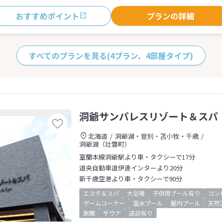
おすすめポイント
プランの詳細
すべてのプランを見る
(4プラン、4部屋タイプ)
洞爺サンパレスリゾート＆スパ
北海道
洞爺湖・登別・苫小牧・千歳
洞爺湖（壮瞥町）
室蘭本線洞爺駅より車・タクシーで17分
道央自動車道伊達インターより20分
新千歳空港より車・タクシーで90分
エステ＆スパ
大浴場
子供用プール有り
コン
ゲームコーナー
温水プール
屋内プール
天然
旅館
サウナ
送迎有り