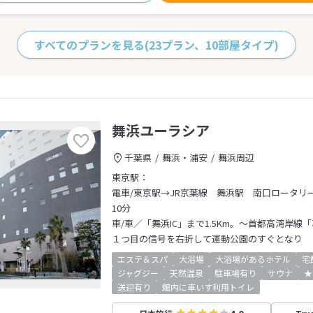
すべてのプランを見る
(23プラン、10部屋タイプ)
舞浜ユーラシア
千葉県
舞浜・浦安
舞浜周辺
東京駅：
電車/東京駅→JR京葉線 舞浜駅 南口ロータリー
10分
車/車／「舞浜IC」まで1.5Km。～首都高湾岸線
１つ目の信号を右折して運動公園のすぐとなり
エステ＆スパ
大浴場
大浴場があるホテル
宅
ジャグジー
天然温泉
駐車場有り
サウナ
★
送迎有り
館内に車いす利用トイレ