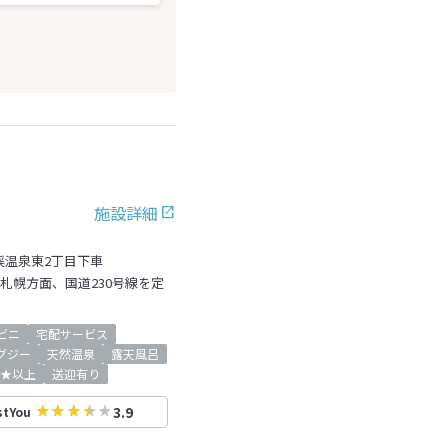
施設詳細
渓温泉東2丁目下車
を札幌方面、国道230号線を定
ビニ
宅配サービス
グジー
天然温泉
露天風呂
★以上
送迎有り
3.9
stYou