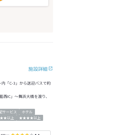
施設詳細
内「C-3」から送迎バスで約
「葛西IC」～舞浜大橋を渡り、
配サービス
ホテル
★★以上
★★★★以上