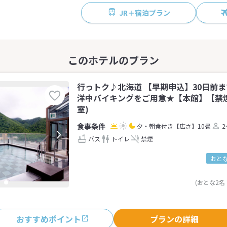
JR＋宿泊プラン
行っトク♪北海道 【早期申込】30日前
洋中バイキングをご用意★【本館】【禁煙
室)
夕・朝食付き
【広さ】10畳
2
バス
トイレ
禁煙
おとな
(おとな2名
おすすめポイント
プランの詳細