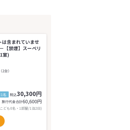
トは含まれていませ
♪－【禁煙】スーペリ
1室)
（2台）
30,300円
1名
税込
60,600
円
旅行代金合計
 こども0名・1部屋/1泊2日)