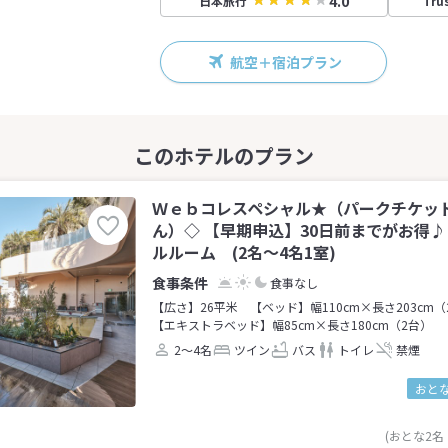
4.0
日本旅行
Tru
航空＋宿泊プラン
Ｗｅｂコレスペシャル★（パークチケッ
ん）◇ 【早期申込】30日前までがお得
ルルーム (2名～4名1室)
食事なし
【広さ】26平米
【ベッド】幅110cm×長さ203cm（
【エキストラベッド】幅85cm×長さ180cm（2台）
2～4名
ツイン
バス
トイレ
禁煙
おとな
(おとな2名