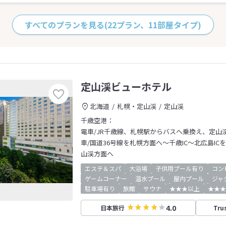
すべてのプランを見る
(22プラン、11部屋タイプ)
定山渓ビューホテル
北海道
札幌・定山渓
定山渓
千歳空港：
電車/JR千歳線、札幌駅からバスへ乗換え、定山
車/国道36号線を札幌方面へ～千歳IC～北広島IC
山渓方面へ
エステ＆スパ
大浴場
子供用プール有り
コン
ゲームコーナー
温水プール
屋内プール
ジャ
駐車場有り
旅館
サウナ
★★★以上
★★★
4.0
日本旅行
Tru