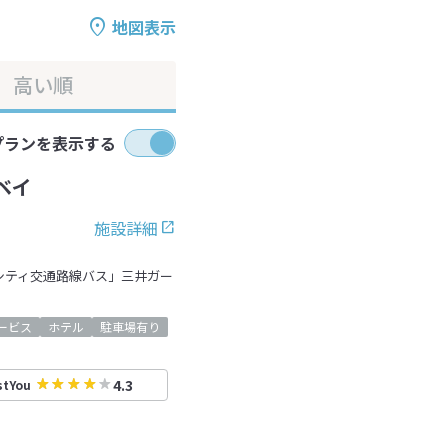
地図表示
高い順
プランを表示する
ベイ
施設詳細
シティ交通路線バス」三井ガー
ービス
ホテル
駐車場有り
4.3
stYou