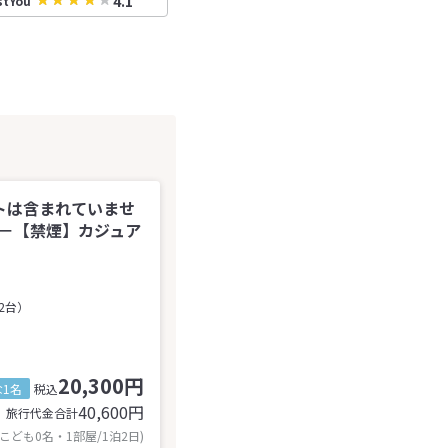
4.1
stYou
トは含まれていませ
♪－【禁煙】カジュア
2台）
20,300円
1名
税込
40,600
円
旅行代金合計
 こども0名・1部屋/1泊2日)