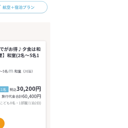
航空＋宿泊プラン
までがお得♪夕食は和
】和室(2名～5名1
～5名
和室（川沿）
30,200円
1名
税込
60,400
円
旅行代金合計
 こども0名・1部屋/1泊2日)