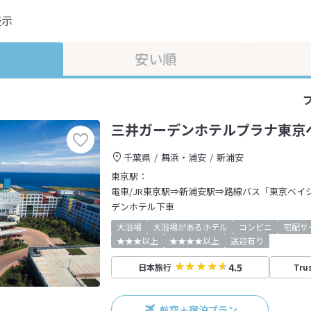
表示
安い順
三井ガーデンホテルプラナ東京
千葉県
舞浜・浦安
新浦安
東京駅：
電車/JR東京駅⇒新浦安駅⇒路線バス「東京ベイ
デンホテル下車
大浴場
大浴場があるホテル
コンビニ
宅配サ
★★★以上
★★★★以上
送迎有り
4.5
日本旅行
Tru
航空＋宿泊プラン