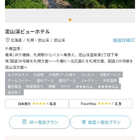
定山渓ビューホテル
施設詳細
北海道
札幌・定山渓
定山渓
千歳空港：
電車/JR千歳線、札幌駅からバスへ乗換え、定山渓温泉東2丁目下車
車/国道36号線を札幌方面へ～千歳IC～北広島ICを札幌方面、国道230号線を
定山渓方面へ
エステ＆スパ
大浴場
子供用プール有り
コンビニ
宅配サービス
ゲームコーナー
温水プール
屋内プール
ジャグジー
天然温泉
露天風呂
駐車場有り
旅館
サウナ
★★★以上
★★★★以上
送迎有り
4.0
3.9
日本旅行
TrustYou
JR＋宿泊プラン
航空＋宿泊プラン