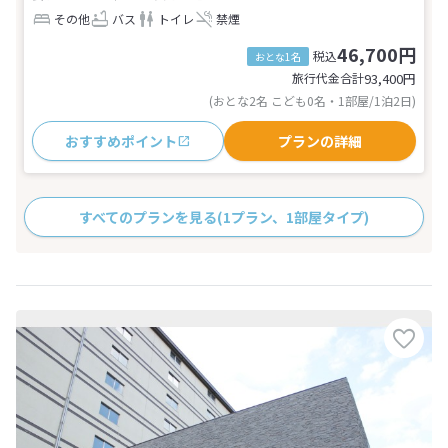
その他
バス
トイレ
禁煙
46,700円
税込
おとな1名
旅行代金合計
93,400
円
(おとな2名 こども0名・1部屋/1泊2日)
おすすめポイント
プランの詳細
すべてのプランを見る
(1プラン、1部屋タイプ)