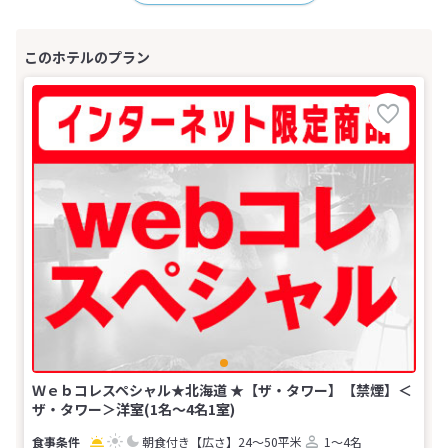
Ｗｅｂコレスペシャル★北海道 ★【ザ・タワー】【禁煙】＜
ザ・タワー＞洋室(1名～4名1室)
朝食付き
【広さ】24～50平米
1～4名