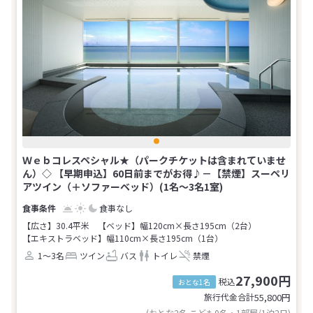
Ｗｅｂコレスペシャル★（パークチケットは含まれていませ
ん）◇ 【早期申込】60日前までがお得♪－【禁煙】スーペリ
アツイン（＋ソファーベッド）(1名～3名1室)
食事なし
【広さ】30.4平米
【ベッド】幅120cm×長さ195cm（2台）
【エキストラベッド】幅110cm×長さ195cm（1台）
1～3名
ツイン
バス
トイレ
禁煙
27,900円
税込
おとな1名
旅行代金合計
55,800
円
(おとな2名 こども0名・1部屋/1泊2日)