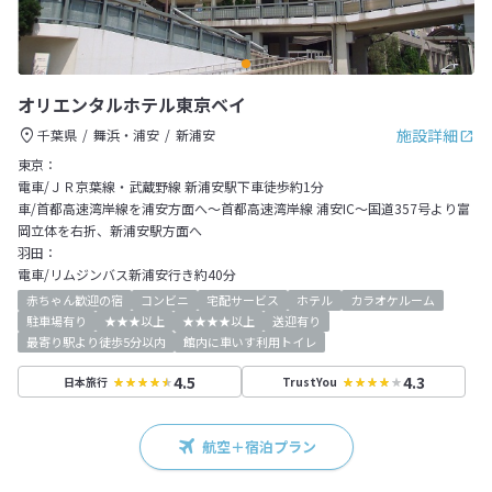
オリエンタルホテル東京ベイ
施設詳細
千葉県
舞浜・浦安
新浦安
東京：
電車/ＪＲ京葉線・武蔵野線 新浦安駅下車徒歩約1分
車/首都高速湾岸線を浦安方面へ～首都高速湾岸線 浦安IC～国道357号より富
岡立体を右折、新浦安駅方面へ
羽田：
電車/リムジンバス新浦安行き約40分
赤ちゃん歓迎の宿
コンビニ
宅配サービス
ホテル
カラオケルーム
駐車場有り
★★★以上
★★★★以上
送迎有り
最寄り駅より徒歩5分以内
館内に車いす利用トイレ
4.5
4.3
日本旅行
TrustYou
航空＋宿泊プラン