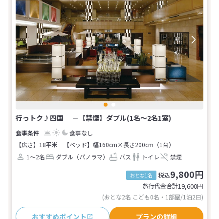
行っトク♪四国 －【禁煙】ダブル(1名～2名1室)
食事なし
【広さ】18平米
【ベッド】幅160cm×長さ200cm（1台）
1～2名
ダブル（パノラマ）
バス
トイレ
禁煙
9,800円
税込
おとな1名
旅行代金合計
19,600
円
(おとな2名 こども0名・1部屋/1泊2日)
おすすめポイント
プランの詳細