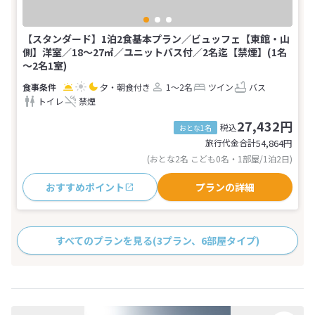
【スタンダード】1泊2食基本プラン／ビュッフェ【東館・山
側】洋室／18～27㎡／ユニットバス付／2名迄【禁煙】(1名
～2名1室)
夕・朝食付き
1～2名
ツイン
バス
トイレ
禁煙
27,432円
税込
おとな1名
旅行代金合計
54,864
円
(おとな2名 こども0名・1部屋/1泊2日)
おすすめポイント
プランの詳細
すべてのプランを見る
(3プラン、6部屋タイプ)