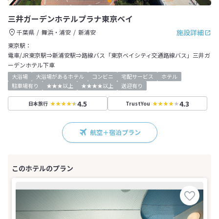
三井ガーデンホテルプラナ東京ベイ
施設詳細
千葉県
舞浜・浦安
新浦安
東京駅：
電車/JR東京駅⇒新浦安駅⇒路線バス「東京ベイシティ交通路線バス」三井ガ
ーデンホテル下車
大浴場
大浴場があるホテル
コンビニ
宅配サービス
ホテル
駐車場有り
★★★以上
★★★★以上
送迎有り
4.5
4.3
日本旅行
TrustYou
航空＋宿泊プラン