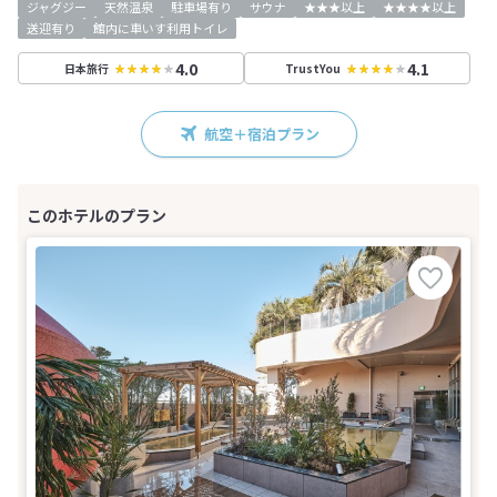
ジャグジー
天然温泉
駐車場有り
サウナ
★★★以上
★★★★以上
送迎有り
館内に車いす利用トイレ
4.0
4.1
日本旅行
TrustYou
航空＋宿泊プラン