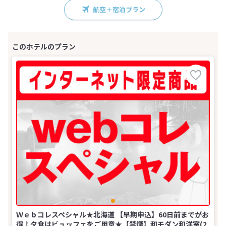
航空＋宿泊プラン
Ｗｅｂコレスペシャル★北海道 【早期申込】60日前までがお
得♪夕食はビュッフェをご用意★【禁煙】和モダン和洋室(2