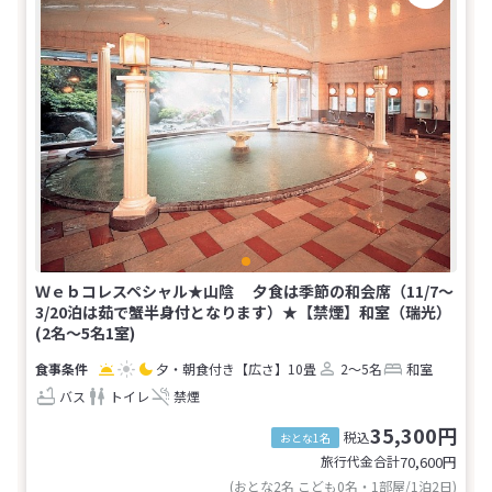
Ｗｅｂコレスペシャル★山陰 夕食は季節の和会席（11/7～
3/20泊は茹で蟹半身付となります）★【禁煙】和室（瑞光）
(2名～5名1室)
夕・朝食付き
【広さ】10畳
2～5名
和室
バス
トイレ
禁煙
35,300円
税込
おとな1名
旅行代金合計
70,600
円
(おとな2名 こども0名・1部屋/1泊2日)