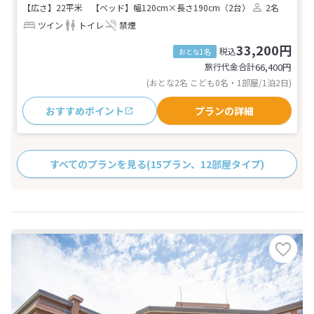
【広さ】22平米
【ベッド】幅120cm×長さ190cm（2台）
2名
ツイン
トイレ
禁煙
33,200円
税込
おとな1名
旅行代金合計
66,400
円
(おとな2名 こども0名・1部屋/1泊2日)
おすすめポイント
プランの詳細
すべてのプランを見る
(15プラン、12部屋タイプ)