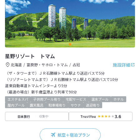
星野リゾート トマム
施設詳細
北海道
富良野・サホロ・トマム
占冠
（ザ・タワーまで）ＪＲ石勝線トマム駅より送迎バスで5分
（リゾナーレトマムまで）ＪＲ石勝線トマム駅より送迎バスで10分
道東自動車道トマムインターより5分
（最速の場合）新千歳空港より列車で90分
エステ＆スパ
子供用プール有り
宅配サービス
温水プール
ホテル
屋内プール
露天風呂
駐車場有り
サウナ
送迎有り
3.6
収集中
日本旅行
TrustYou
航空＋宿泊プラン