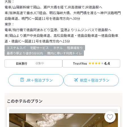
大阪：
電車/山陽新幹線で岡山、瀬戸大橋を経てJR高徳線でJR徳島駅へ
車/阪神高速で垂水JCT経由、明石海峡大橋、大鳴門橋を渡る～神戸淡路鳴門
自動車道、鳴門IC～国道11号を徳島市方向へ30分
東京：
電車/飛行機で徳島阿波おどり空港、空港よりリムジンバスで徳島駅へ
車/岡山より瀬戸中央自動車道、高松自動車道・徳島自動車道～徳島自動車
道・徳島IC～国道11号を徳島市方向へ15分
エステ＆スパ
宅配サービス
ホテル
駐車場有り
最寄り駅より徒歩5分以内
館内に車いす利用トイレ
4.4
収集中
日本旅行
TrustYou
JR＋宿泊プラン
航空＋宿泊プラン