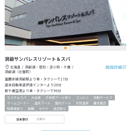
洞爺サンパレスリゾート＆スパ
施設詳細
北海道
洞爺湖・登別・苫小牧・千歳
洞爺湖（壮瞥町）
室蘭本線洞爺駅より車・タクシーで17分
道央自動車道伊達インターより20分
新千歳空港より車・タクシーで90分
エステ＆スパ
大浴場
子供用プール有り
コンビニ
宅配サービス
ゲームコーナー
温水プール
屋内プール
天然温泉
露天風呂
駐車場有り
旅館
サウナ
送迎有り
収集中
日本旅行