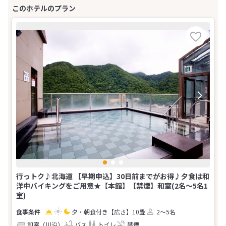
行っトク♪北海道 【早期申込】30日前までがお得♪夕食は和
洋中バイキングをご用意★【本館】【禁煙】和室(2名～5名1
室)
夕・朝食付き
【広さ】10畳
2～5名
和室（川沿）
バス
トイレ
禁煙