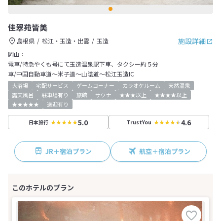
佳翠苑皆美
施設詳細
島根県
松江・玉造・出雲
玉造
岡山：
電車/特急やくも号にて玉造温泉駅下車、タクシー約５分
車/中国自動車道～米子道～山陰道～松江玉造IC
大浴場
宅配サービス
ゲームコーナー
カラオケルーム
天然温泉
露天風呂
駐車場有り
旅館
サウナ
★★★以上
★★★★以上
★★★★★
送迎有り
5.0
4.6
日本旅行
TrustYou
JR＋宿泊プラン
航空＋宿泊プラン