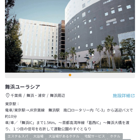
舞浜ユーラシア
施設詳細
千葉県
舞浜・浦安
舞浜周辺
東京駅：
電車/東京駅→JR京葉線 舞浜駅 南口ロータリー内「C-3」から送迎バスで
約10分
車/車／「舞浜IC」まで1.5Km。～首都高湾岸線「葛西IC」～舞浜大橋を渡
り、１つ目の信号を右折して運動公園のすぐとなり
エステ＆スパ
大浴場
大浴場があるホテル
宅配サービス
ホテル