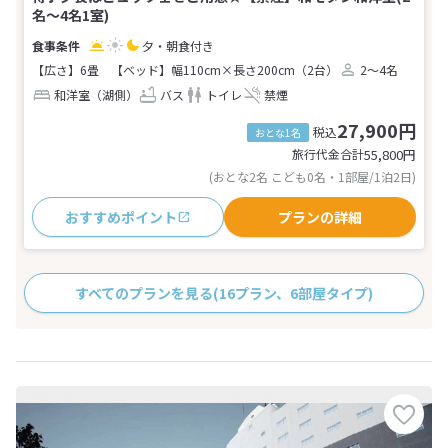
名～4名1室)
夕・朝食付き
【広さ】6畳
【ベッド】幅110cm×長さ200cm（2台）
2～4名
和洋室（湖側）
バス
トイレ
禁煙
27,900円
税込
おとな1名
旅行代金合計
55,800
円
(おとな2名 こども0名・1部屋/1泊2日)
おすすめポイント
プランの詳細
すべてのプランを見る
(16プラン、6部屋タイプ)