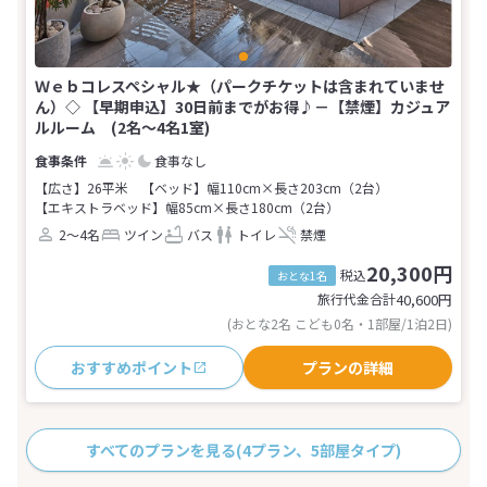
Ｗｅｂコレスペシャル★（パークチケットは含まれていませ
ん）◇ 【早期申込】30日前までがお得♪－【禁煙】カジュア
ルルーム (2名～4名1室)
食事なし
【広さ】26平米
【ベッド】幅110cm×長さ203cm（2台）
【エキストラベッド】幅85cm×長さ180cm（2台）
2～4名
ツイン
バス
トイレ
禁煙
20,300円
税込
おとな1名
旅行代金合計
40,600
円
(おとな2名 こども0名・1部屋/1泊2日)
おすすめポイント
プランの詳細
すべてのプランを見る
(4プラン、5部屋タイプ)