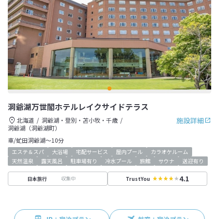
洞爺湖万世閣ホテルレイクサイドテラス
施設詳細
北海道
洞爺湖・登別・苫小牧・千歳
洞爺湖（洞爺湖町）
車/虻田洞爺湖～10分
エステ＆スパ
大浴場
宅配サービス
屋内プール
カラオケルーム
天然温泉
露天風呂
駐車場有り
冷水プール
旅館
サウナ
送迎有り
4.1
収集中
日本旅行
TrustYou