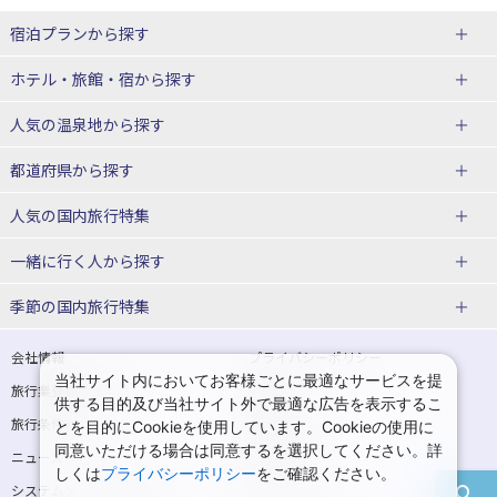
宿泊プランから探す
北海道
ホテル・旅館・宿
から探す
東北
北海道ホテル・旅館
人気の温泉地
から探す
青森県
岩手県
北海道
都道府県から探す
宮城県
秋田県
青森県ホテル・旅館
岩手県ホテル・旅館
湯の川温泉(北海道)
定山渓温泉(北海道)
人気の国内旅行特集
山形県
福島県
宮城県ホテル・旅館
秋田県ホテル・旅館
十勝川温泉(北海道)
阿寒湖温泉(北海道)
北海道旅行・ツアー
東京ディズニーリゾート®への旅
ユニバーサル・スタジオ・ジャパ
一緒に行く人
から探す
ンへの旅
関東
山形県ホテル・旅館
福島県ホテル・旅館
洞爺湖温泉(北海道)
川湯温泉(北海道)
東北
一人旅 国内版
家族・子連れ旅行 国内版
季節の国内旅行特集
温泉旅行
日帰り旅行
東京都
神奈川県
層雲峡温泉(北海道)
知床温泉(北海道)
青森旅行・ツアー
岩手旅行・ツアー
カップル・夫婦旅行 国内版
女子旅 国内版
桜・お花見特集
ゴールデンウィーク（GW）の国内
会社情報
プライバシーポリシー
旅行
当社サイト内においてお客様ごとに最適なサービスを提
埼玉県
千葉県
東京都ホテル・旅館
神奈川県ホテル・旅館
東北
旅行業登録票・約款
規約集
宮城旅行・ツアー
秋田旅行・ツアー
卒業旅行・学生旅行 国内版
供する目的及び当社サイト外で最適な広告を表示するこ
夏休み・お盆の国内旅行
7月の国内旅行
旅行条件書
商標について
とを目的にCookieを使用しています。Cookieの使用に
茨城県
栃木県
埼玉県ホテル・旅館
千葉県ホテル・旅館
花巻温泉(岩手)
蔵王温泉(山形)
山形旅行・ツアー
福島旅行・ツアー
同意いただける場合は同意するを選択してください。詳
ニュースリリース
採用情報
8月の国内旅行
9月の国内旅行
しくは
プライバシーポリシー
をご確認ください。
群馬県
茨城県ホテル・旅館
栃木県ホテル・旅館
かみのやま温泉(山形)
鳴子温泉(宮城)
関東
システムメンテナンスの
サイトマップ