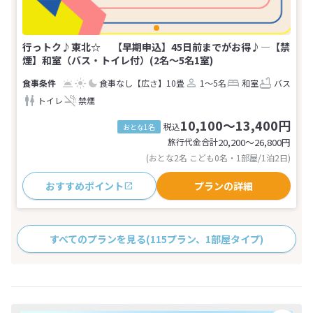
行っトク♪東北☆ 【早期申込】45日前までがお得♪―【禁
煙】和室（バス・トイレ付）(2名～5名1室)
食事なし
【広さ】10畳
1～5名
和室
バス
トイレ
禁煙
10,100～13,400円
税込
おとな1名
旅行代金合計
20,200〜26,800
円
(おとな2名 こども0名・1部屋/1泊2日)
おすすめポイント
プランの詳細
すべてのプランを見る
(115プラン、1部屋タイプ)