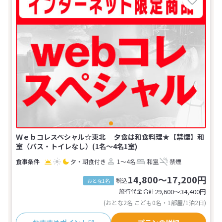
Ｗｅｂコレスペシャル☆東北 夕食は和食料理★【禁煙】和
室（バス・トイレなし）(1名～4名1室)
夕・朝食付き
1～4名
和室
禁煙
14,800～17,200円
税込
おとな1名
旅行代金合計
29,600〜34,400
円
(おとな2名 こども0名・1部屋/1泊2日)