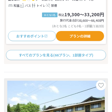
和室
バス
トイレ
禁煙
19,300～33,200円
税込
おとな1名
旅行代金合計
38,600〜66,400
円
(おとな2名 こども0名・1部屋/1泊2日)
おすすめポイント
プランの詳細
すべてのプランを見る
(66プラン、1部屋タイプ)