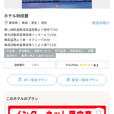
ホテル秋田屋
施設詳細
青森県
青森・浅虫
浅虫
青い森鉄道線浅虫温泉駅より徒歩で5分
東北自動車道青森東インターより10分
青森空港より車・タクシーで45分
青森自動車道青森東ＩＣより車で15分
大浴場
貸切風呂
宅配サービス
天然温泉
駐車場有り
旅館
送迎有り
最寄り駅より徒歩5分以内
4.1
収集中
日本旅行
TrustYou
JR＋宿泊プラン
航空＋宿泊プラン