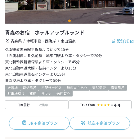
青森のお宿 ホテルアップルランド
施設詳細
青森県
津軽半島・西海岸
南田温泉
弘南鉄道黒石線平賀駅より徒歩で15分
ＪＲ奥羽線ＪＲ弘前駅 城東口駅より車・タクシーで20分
東北新幹線新青森駅より車・タクシーで45分
東北自動車道大鰐・弘前インターより15分
東北自動車道黒石インターより15分
青森空港より車・タクシーで50分
大浴場
貸切風呂
宅配サービス
無料WiFiあり
天然温泉
露天風呂
駐車場有り
旅館
サウナ
送迎有り
4.4
収集中
日本旅行
TrustYou
JR＋宿泊プラン
航空＋宿泊プラン