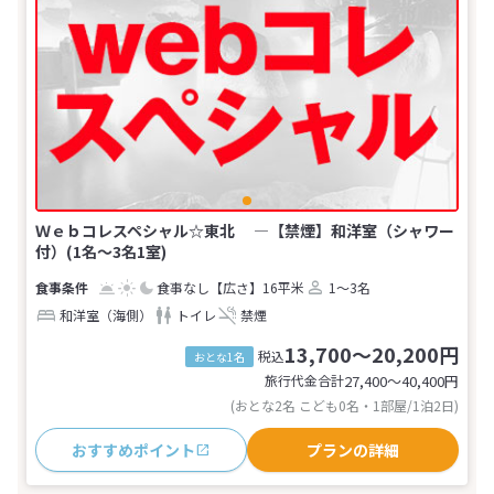
Ｗｅｂコレスペシャル☆東北 ―【禁煙】和洋室（シャワー
付）(1名～3名1室)
食事なし
【広さ】16平米
1～3名
和洋室（海側）
トイレ
禁煙
13,700～20,200円
税込
おとな1名
旅行代金合計
27,400〜40,400
円
(おとな2名 こども0名・1部屋/1泊2日)
おすすめポイント
プランの詳細