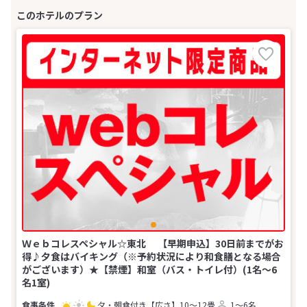
Ｗｅｂコレスペシャル☆東北 【早期申込】30日前までがお
得♪夕食はバイキング（※予約状況により和食膳となる場合
がございます）★【禁煙】和室（バス・トイレ付）(1名～6
名1室)
夕・朝食付き
【広さ】10～12畳
1～6名