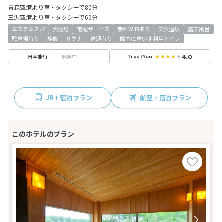
青森空港より車・タクシーで80分
三沢空港より車・タクシーで60分
エステ＆スパ
大浴場
宅配サービス
無料WiFiあり
天然温泉
露天風呂
駐車場有り
旅館
サウナ
送迎有り
館内に車いす利用トイレ
4.0
収集中
日本旅行
TrustYou
JR＋宿泊プラン
航空＋宿泊プラン