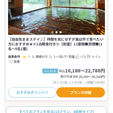
【自由気ままステイ♪】時間を気にせず夕食は外で食べたい
方におすすめ★≪1泊朝食付き≫【和室】12畳間■禁煙■(1
名～5名1室)
朝食付き
1～5名
和室
バス
トイレ
禁煙
10,180～22,780円
税込
おとな1名
旅行代金合計
20,360〜45,560
円
(おとな2名 こども0名・1部屋/1泊2日)
おすすめポイント
プランの詳細
すべてのプランを見る
(14プラン、4部屋タイプ)