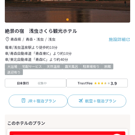
絶景の宿 浅虫さくら観光ホテル
施設詳細
青森県
青森・浅虫
浅虫
電車/浅虫温泉駅より徒歩約10分
車/青森自動車道「青森東IC」より約10分
車/東北自動車道「青森IC」より約40分
大浴場
宅配サービス
天然温泉
露天風呂
駐車場有り
旅館
送迎有り
3.9
収集中
日本旅行
TrustYou
JR＋宿泊プラン
航空＋宿泊プラン