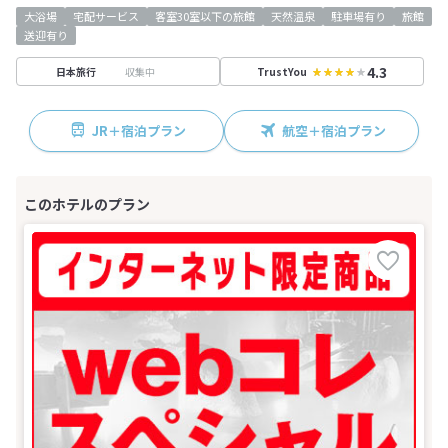
大浴場
宅配サービス
客室30室以下の旅館
天然温泉
駐車場有り
旅館
送迎有り
4.3
収集中
日本旅行
TrustYou
JR＋宿泊プラン
航空＋宿泊プラン