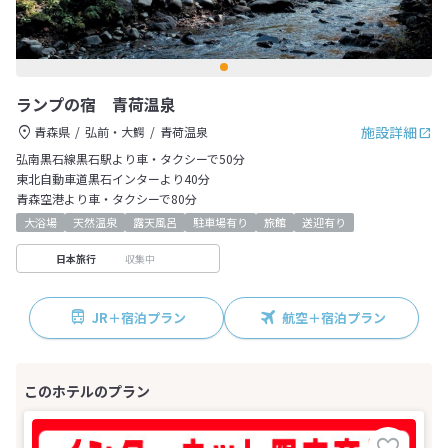
ランプの宿 青荷温泉
施設詳細
青森県
弘前・大鰐
青荷温泉
弘南黒石線黒石駅より車・タクシーで50分
東北自動車道黒石インターより40分
青森空港より車・タクシーで80分
大浴場
天然温泉
露天風呂
駐車場有り
旅館
送迎有り
収集中
日本旅行
JR＋宿泊プラン
航空＋宿泊プラン