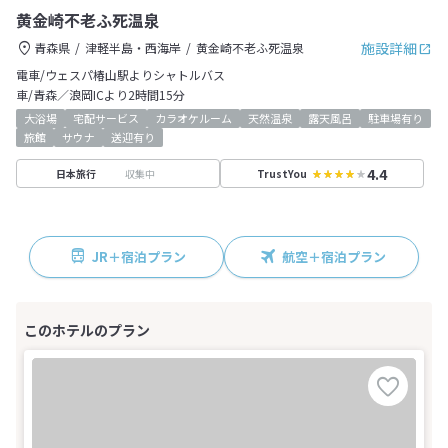
黄金崎不老ふ死温泉
施設詳細
青森県
津軽半島・西海岸
黄金崎不老ふ死温泉
電車/ウェスパ椿山駅よりシャトルバス
車/青森／浪岡ICより2時間15分
大浴場
宅配サービス
カラオケルーム
天然温泉
露天風呂
駐車場有り
旅館
サウナ
送迎有り
4.4
収集中
日本旅行
TrustYou
JR＋宿泊プラン
航空＋宿泊プラン