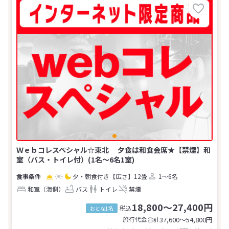
Ｗｅｂコレスペシャル☆東北 夕食は和食会席★【禁煙】和
室（バス・トイレ付）(1名～6名1室)
夕・朝食付き
【広さ】12畳
1～6名
和室（海側）
バス
トイレ
禁煙
18,800～27,400円
税込
おとな1名
旅行代金合計
37,600〜54,800
円