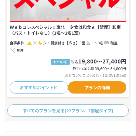
Ｗｅｂコレスペシャル☆東北 夕食は和食★【禁煙】和室
（バス・トイレなし）(1名～2名1室)
夕・朝食付き
【広さ】8畳
1～3名
和室
禁煙
19,800～27,400円
税込
おとな1名
旅行代金合計
39,600〜54,800
円
(おとな2名 こども0名・1部屋/1泊2日)
おすすめポイント
プランの詳細
すべてのプランを見る
(22プラン、1部屋タイプ)