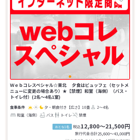
Ｗｅｂコレスペシャル☆東北 夕食はビュッフェ（セットメ
ニューに変更の場合あり）★【禁煙】和室（海側）（バス・
トイレ付）(2名～4名1室)
夕・朝食付き
【広さ】10畳
2～4名
和室（海側）
バス
トイレ
禁煙
12,800～21,500円
税込
おとな1名
旅行代金合計
25,600〜43,000
円