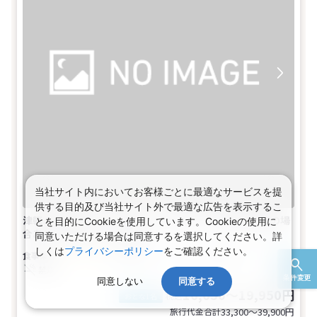
当社サイト内においてお客様ごとに最適なサービスを提
供する目的及び当社サイト外で最適な広告を表示するこ
津軽ふかうらバイキングプラン（状況により季節の和膳の場
とを目的にCookieを使用しています。Cookieの使用に
合あり）和室(2名～5名1室)
同意いただける場合は同意するを選択してください。詳
しくは
プライバシーポリシー
をご確認ください。
夕・朝食付き
2～5名
和室
トイレ
禁煙
条件変更
同意しない
同意する
16,650～19,950円
税込
おとな1名
旅行代金合計
33,300〜39,900
円