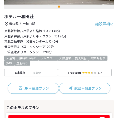
ホテル十和田荘
施設詳細
青森県
十和田湖
東北新幹線八戸駅より路線バスで140分
東北新幹線八戸駅より車・タクシーで120分
東北自動車道十和田インターより40分
青森空港より車・タクシーで120分
三沢空港より車・タクシーで90分
大浴場
無料WiFiあり
ジャグジー
天然温泉
露天風呂
駐車場有り
旅館
送迎有り
3.7
収集中
日本旅行
TrustYou
JR＋宿泊プラン
航空＋宿泊プラン