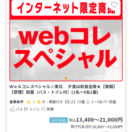
Ｗｅｂコレスペシャル☆東北 夕食は和食会席★【東館】
【禁煙】和室（バス・トイレ付）(1名～5名1室)
夕・朝食付き
【広さ】10畳
1～5名
和室
バス
トイレ
禁煙
13,400～21,000円
税込
おとな1名
旅行代金合計
26,800〜42,000
円