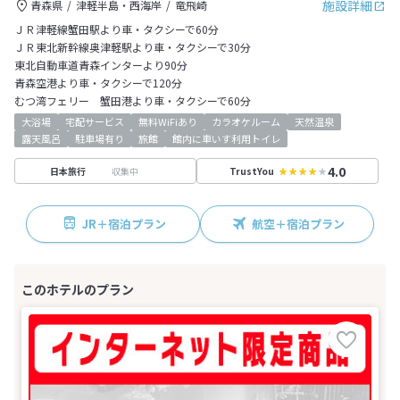
施設詳細
青森県
津軽半島・西海岸
竜飛崎
ＪＲ津軽線蟹田駅より車・タクシーで60分
ＪＲ東北新幹線奥津軽駅より車・タクシーで30分
東北自動車道青森インターより90分
青森空港より車・タクシーで120分
むつ湾フェリー 蟹田港より車・タクシーで60分
大浴場
宅配サービス
無料WiFiあり
カラオケルーム
天然温泉
露天風呂
駐車場有り
旅館
館内に車いす利用トイレ
4.0
収集中
日本旅行
TrustYou
JR＋宿泊プラン
航空＋宿泊プラン