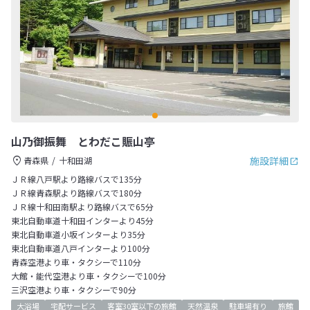
山乃御振舞 とわだこ賑山亭
施設詳細
青森県
十和田湖
ＪＲ線八戸駅より路線バスで135分
ＪＲ線青森駅より路線バスで180分
ＪＲ線十和田南駅より路線バスで65分
東北自動車道十和田インターより45分
東北自動車道小坂インターより35分
東北自動車道八戸インターより100分
青森空港より車・タクシーで110分
大館・能代空港より車・タクシーで100分
三沢空港より車・タクシーで90分
大浴場
宅配サービス
客室30室以下の旅館
天然温泉
駐車場有り
旅館