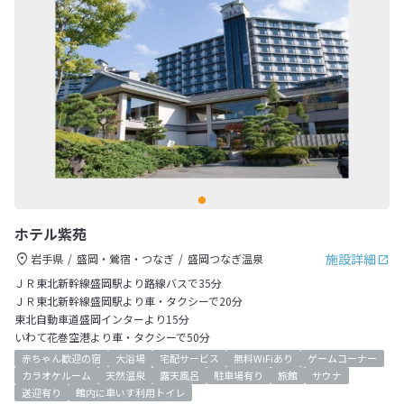
ホテル紫苑
施設詳細
岩手県
盛岡・鶯宿・つなぎ
盛岡つなぎ温泉
ＪＲ東北新幹線盛岡駅より路線バスで35分
ＪＲ東北新幹線盛岡駅より車・タクシーで20分
東北自動車道盛岡インターより15分
いわて花巻空港より車・タクシーで50分
赤ちゃん歓迎の宿
大浴場
宅配サービス
無料WiFiあり
ゲームコーナー
カラオケルーム
天然温泉
露天風呂
駐車場有り
旅館
サウナ
送迎有り
館内に車いす利用トイレ