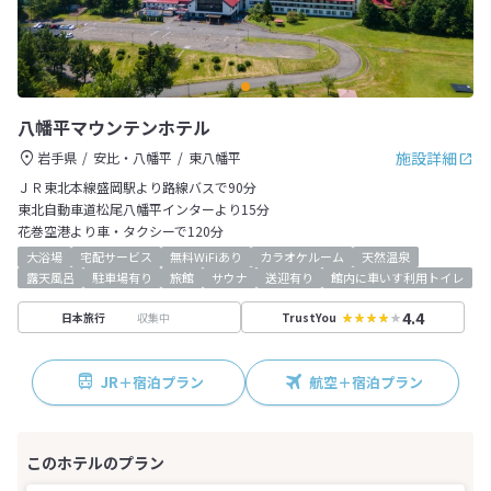
八幡平マウンテンホテル
施設詳細
岩手県
安比・八幡平
東八幡平
ＪＲ東北本線盛岡駅より路線バスで90分
東北自動車道松尾八幡平インターより15分
花巻空港より車・タクシーで120分
大浴場
宅配サービス
無料WiFiあり
カラオケルーム
天然温泉
露天風呂
駐車場有り
旅館
サウナ
送迎有り
館内に車いす利用トイレ
4.4
収集中
日本旅行
TrustYou
JR＋宿泊プラン
航空＋宿泊プラン