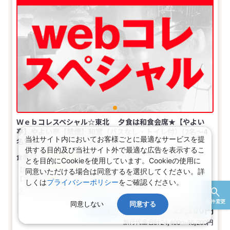
Ｗｅｂコレスペシャル☆東北 夕食は和食会席★【やよい
亭】やよい亭【禁煙】和室（バスなし・トイレ付）(2名～4
当社サイト内においてお客様ごとに最適なサービスを提
名1室)
供する目的及び当社サイト外で最適な広告を表示するこ
夕・朝食付き
とを目的にCookieを使用しています。Cookieの使用に
【広さ】8～10畳
同意いただける場合は同意するを選択してください。詳
【エキストラベッド】幅80cm×長さ200cm（5台）
しくは
プライバシーポリシー
をご確認ください。
2～4名
和室（川沿）
トイレ
禁煙
条件変更
同意しない
同意する
12,200～23,100円
税込
おとな1名
旅行代金合計
24,400〜46,200
円