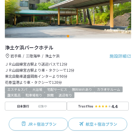
浄土ケ浜パークホテル
施設詳細
岩手県
三陸海岸
浄土ケ浜
ＪＲ山田線宮古駅より送迎バスで12分
ＪＲ山田線宮古駅より車・タクシーで12分
東北自動車道盛岡南インターより90分
花巻空港より車・タクシーで120分
エステ＆スパ
大浴場
宅配サービス
無料WiFiあり
カラオケルーム
露天風呂
駐車場有り
旅館
送迎有り
4.4
収集中
日本旅行
TrustYou
JR＋宿泊プラン
航空＋宿泊プラン