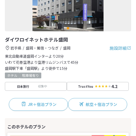
ダイワロイネットホテル盛岡
施設詳細
岩手県
盛岡・鶯宿・つなぎ
盛岡
東北自動車道盛岡インターより20分
いわて花巻空港より空港リムジンバスで45分
盛岡駅下車「盛岡駅」より徒歩で15分
ホテル
駐車場有り
4.2
収集中
日本旅行
TrustYou
JR＋宿泊プラン
航空＋宿泊プラン