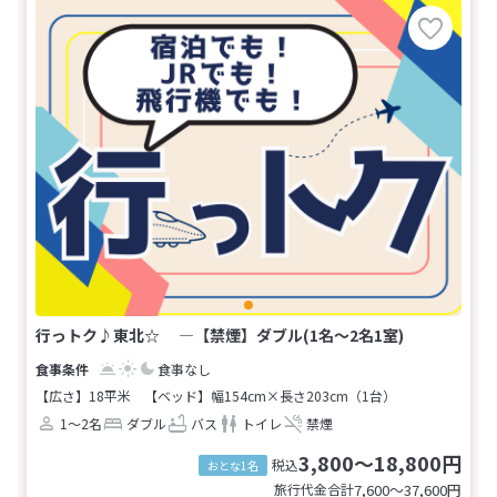
行っトク♪東北☆ ―【禁煙】ダブル(1名～2名1室)
食事なし
【広さ】18平米
【ベッド】幅154cm×長さ203cm（1台）
1～2名
ダブル
バス
トイレ
禁煙
3,800～18,800円
税込
おとな1名
旅行代金合計
7,600〜37,600
円