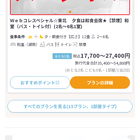
Ｗｅｂコレスペシャル☆東北 夕食は和食会席★【禁煙】和
室（バス・トイレ付）(2名～6名1室)
夕・朝食付き
【広さ】12畳
2～6名
和室（湖側）
バス
トイレ
禁煙
17,700～27,400円
税込
おとな1名
旅行代金合計
35,400〜54,800
円
(おとな2名 こども0名・1部屋/1泊2日)
おすすめポイント
プランの詳細
すべてのプランを見る
(15プラン、2部屋タイプ)