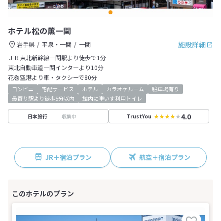
ホテル松の薫一関
施設詳細
岩手県
平泉・一関
一関
ＪＲ東北新幹線一関駅より徒歩で1分
東北自動車道一関インターより10分
花巻空港より車・タクシーで80分
コンビニ
宅配サービス
ホテル
カラオケルーム
駐車場有り
最寄り駅より徒歩5分以内
館内に車いす利用トイレ
4.0
収集中
日本旅行
TrustYou
JR＋宿泊プラン
航空＋宿泊プラン