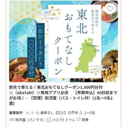
旅先で使える！東北おもてなしクーポン1,000円分付
☆（akatabi）※専用アプリ必須 【早期申込】60日前まで
がお得♪―【禁煙】和洋室（バス・トイレ付）(1名～5名1
室)
食事なし
【広さ】33平米
1～5名
和洋室（パノラマ）
バス
トイレ
禁煙