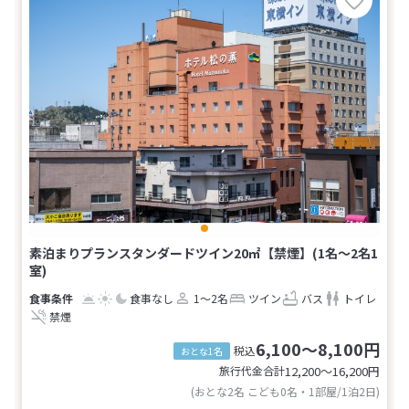
素泊まりプランスタンダードツイン20㎡【禁煙】(1名～2名1
室)
食事なし
1～2名
ツイン
バス
トイレ
禁煙
6,100～8,100円
税込
おとな1名
旅行代金合計
12,200〜16,200
円
(おとな2名 こども0名・1部屋/1泊2日)