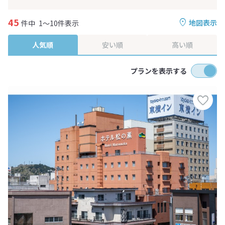
45
地図表示
件中
1～10件表示
人気順
安い順
高い順
プランを表示する