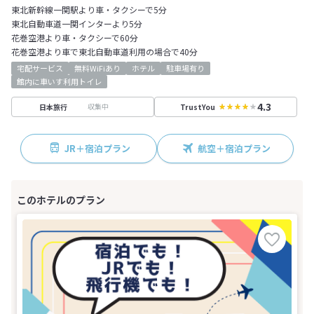
東北新幹線一関駅より車・タクシーで5分
東北自動車道一関インターより5分
花巻空港より車・タクシーで60分
花巻空港より車で東北自動車道利用の場合で40分
宅配サービス
無料WiFiあり
ホテル
駐車場有り
館内に車いす利用トイレ
4.3
収集中
日本旅行
TrustYou
JR＋宿泊プラン
航空＋宿泊プラン