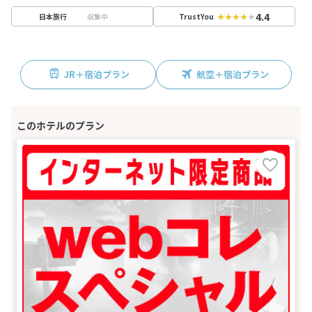
4.4
収集中
日本旅行
TrustYou
JR＋宿泊プラン
航空＋宿泊プラン