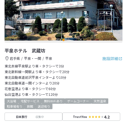
平泉ホテル 武蔵坊
施設詳細
岩手県
平泉・一関
平泉
東北本線平泉駅より車・タクシーで3分
東北新幹線一関駅より車・タクシーで20分
東北自動車道前沢平泉インターより10分
東北自動車道一関インターより20分
花巻空港より車・タクシーで60分
仙台空港より車・タクシーで120分
大浴場
宅配サービス
無料WiFiあり
ゲームコーナー
天然温泉
駐車場有り
旅館
送迎有り
4.2
収集中
日本旅行
TrustYou