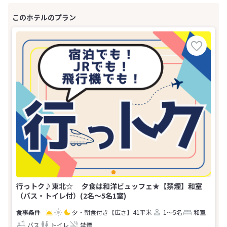
行っトク♪東北☆ 夕食は和洋ビュッフェ★【禁煙】和室
（バス・トイレ付）(2名～5名1室)
夕・朝食付き
【広さ】41平米
1～5名
和室
バス
トイレ
禁煙