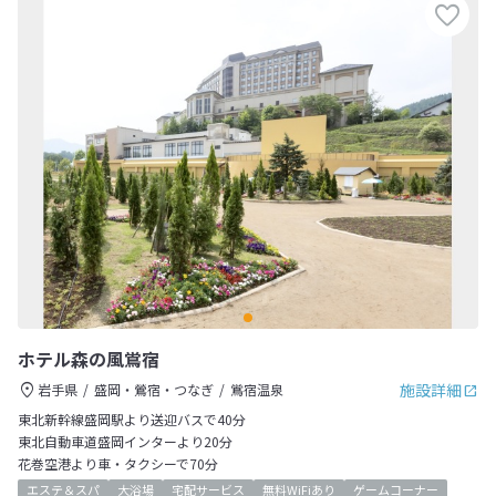
ホテル森の風鴬宿
施設詳細
岩手県
盛岡・鶯宿・つなぎ
鴬宿温泉
東北新幹線盛岡駅より送迎バスで40分
東北自動車道盛岡インターより20分
花巻空港より車・タクシーで70分
エステ＆スパ
大浴場
宅配サービス
無料WiFiあり
ゲームコーナー