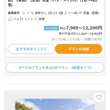
館】《東館》【禁煙】和室（バス・トイレ付）(1名～4名1
室)
食事なし
【広さ】8畳
1～4名
和室（庭園）
バス
トイレ
禁煙
7,900～12,200円
税込
おとな1名
旅行代金合計
15,800〜24,400
円
(おとな2名 こども0名・1部屋/1泊2日)
おすすめポイント
プランの詳細
すべてのプランを見る
(95プラン、4部屋タイプ)