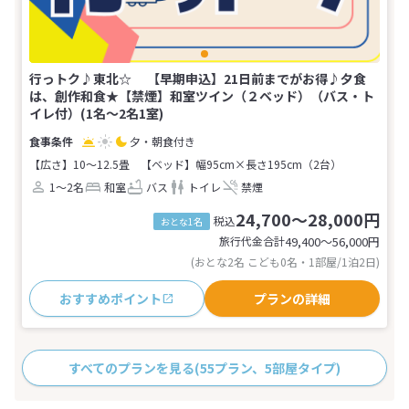
行っトク♪東北☆ 【早期申込】21日前までがお得♪夕食
は、創作和食★【禁煙】和室ツイン（２ベッド）（バス・ト
イレ付）(1名～2名1室)
夕・朝食付き
【広さ】10～12.5畳
【ベッド】幅95cm×長さ195cm（2台）
1～2名
和室
バス
トイレ
禁煙
24,700～28,000円
税込
おとな1名
旅行代金合計
49,400〜56,000
円
(おとな2名 こども0名・1部屋/1泊2日)
おすすめポイント
プランの詳細
すべてのプランを見る
(55プラン、5部屋タイプ)