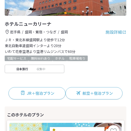
ホテルニューカリーナ
施設詳細
岩手県
盛岡・鶯宿・つなぎ
盛岡
ＪＲ・東北本線盛岡駅より徒歩で12分
東北自動車道盛岡インターより20分
いわて花巻空港より空港リムジンバスで60分
宅配サービス
無料WiFiあり
ホテル
駐車場有り
収集中
日本旅行
JR＋宿泊プラン
航空＋宿泊プラン