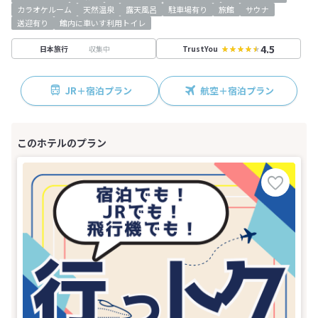
カラオケルーム
天然温泉
露天風呂
駐車場有り
旅館
サウナ
送迎有り
館内に車いす利用トイレ
4.5
収集中
日本旅行
TrustYou
JR＋宿泊プラン
航空＋宿泊プラン