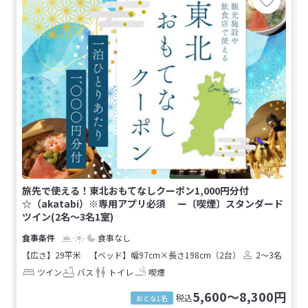
旅先で使える！東北おもてなしクーポン1,000円分付
☆（akatabi）※専用アプリ必須 ー〔喫煙〕スタンダード
ツイン(2名～3名1室)
食事なし
【広さ】29平米
【ベッド】幅97cm×長さ198cm（2台）
2～3名
ツイン
バス
トイレ
喫煙
5,600～8,300円
税込
おとな1名