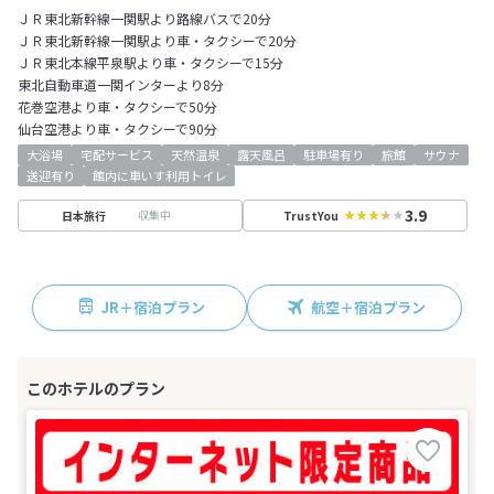
ＪＲ東北新幹線一関駅より路線バスで20分
ＪＲ東北新幹線一関駅より車・タクシーで20分
ＪＲ東北本線平泉駅より車・タクシーで15分
東北自動車道一関インターより8分
花巻空港より車・タクシーで50分
仙台空港より車・タクシーで90分
大浴場
宅配サービス
天然温泉
露天風呂
駐車場有り
旅館
サウナ
送迎有り
館内に車いす利用トイレ
3.9
収集中
日本旅行
TrustYou
JR＋宿泊プラン
航空＋宿泊プラン