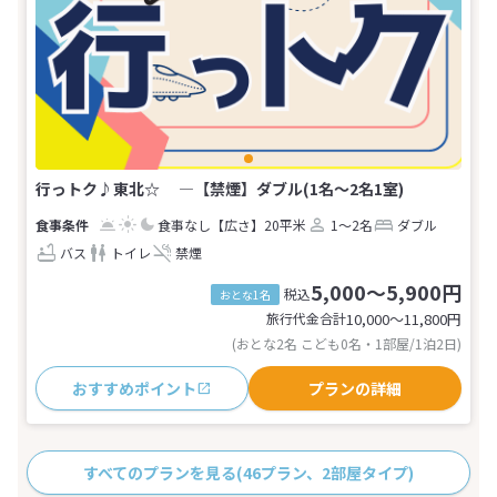
行っトク♪東北☆ ―【禁煙】ダブル(1名～2名1室)
食事なし
【広さ】20平米
1～2名
ダブル
バス
トイレ
禁煙
5,000～5,900円
税込
おとな1名
旅行代金合計
10,000〜11,800
円
(おとな2名 こども0名・1部屋/1泊2日)
おすすめポイント
プランの詳細
すべてのプランを見る
(46プラン、2部屋タイプ)