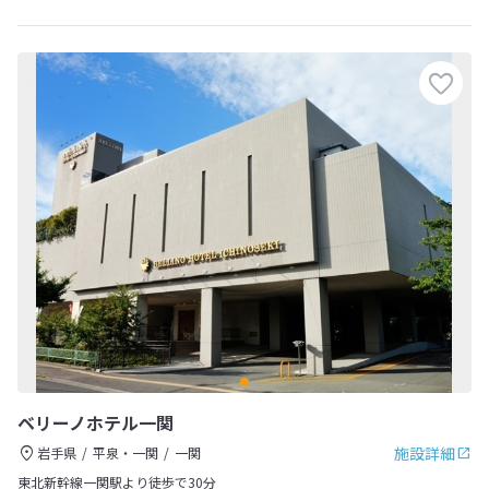
ベリーノホテル一関
施設詳細
岩手県
平泉・一関
一関
東北新幹線一関駅より徒歩で30分