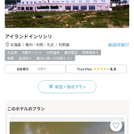
アイランドインリシリ
施設詳細
北海道
稚内・利尻・礼文
利尻島
大浴場
宅配サービス
天然温泉
露天風呂
駐車場有り
旅館
送迎有り
館内に車いす利用トイレ
4.4
収集中
日本旅行
TrustYou
航空＋宿泊プラン