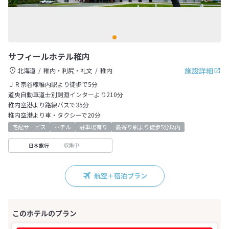
サフィールホテル稚内
施設詳細
北海道
稚内・利尻・礼文
稚内
ＪＲ宗谷線稚内駅より徒歩で5分
道央自動車道士別剣淵インターより210分
稚内空港より路線バスで35分
稚内空港より車・タクシーで20分
宅配サービス
ホテル
駐車場有り
最寄り駅より徒歩5分以内
収集中
日本旅行
航空＋宿泊プラン