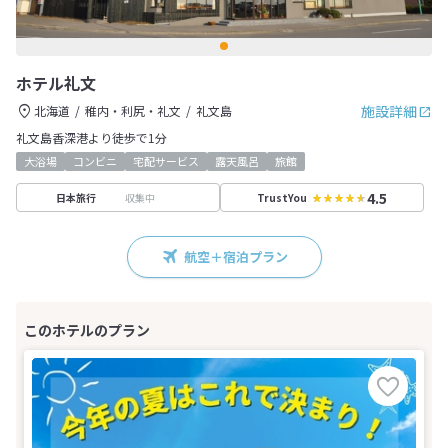
ホテル礼文
施設詳細
北海道
稚内・利尻・礼文
礼文島
礼文島香深港より徒歩で1分
大浴場
コンビニ
宅配サービス
露天風呂
旅館
4.5
収集中
日本旅行
TrustYou
航空＋宿泊プラン