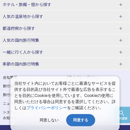
北海道
ホテル・旅館・宿
から探す
東北
北海道ホテル・旅館
人気の温泉地
から探す
青森県
岩手県
北海道
都道府県から探す
宮城県
秋田県
青森県ホテル・旅館
岩手県ホテル・旅館
湯の川温泉(北海道)
定山渓温泉(北海道)
人気の国内旅行特集
山形県
福島県
宮城県ホテル・旅館
秋田県ホテル・旅館
十勝川温泉(北海道)
阿寒湖温泉(北海道)
北海道旅行・ツアー
東京ディズニーリゾート®への旅
ユニバーサル・スタジオ・ジャパ
一緒に行く人
から探す
ンへの旅
関東
山形県ホテル・旅館
福島県ホテル・旅館
洞爺湖温泉(北海道)
川湯温泉(北海道)
東北
一人旅 国内版
家族・子連れ旅行 国内版
季節の国内旅行特集
温泉旅行
日帰り旅行
東京都
神奈川県
層雲峡温泉(北海道)
知床温泉(北海道)
青森旅行・ツアー
岩手旅行・ツアー
カップル・夫婦旅行 国内版
女子旅 国内版
桜・お花見特集
ゴールデンウィーク（GW）の国内
会社情報
プライバシーポリシー
旅行
当社サイト内においてお客様ごとに最適なサービスを提
埼玉県
千葉県
東京都ホテル・旅館
神奈川県ホテル・旅館
東北
旅行業登録票・約款
規約集
宮城旅行・ツアー
秋田旅行・ツアー
卒業旅行・学生旅行 国内版
供する目的及び当社サイト外で最適な広告を表示するこ
夏休み・お盆の国内旅行
7月の国内旅行
旅行条件書
商標について
とを目的にCookieを使用しています。Cookieの使用に
茨城県
栃木県
埼玉県ホテル・旅館
千葉県ホテル・旅館
花巻温泉(岩手)
蔵王温泉(山形)
山形旅行・ツアー
福島旅行・ツアー
同意いただける場合は同意するを選択してください。詳
ニュースリリース
採用情報
8月の国内旅行
9月の国内旅行
しくは
プライバシーポリシー
をご確認ください。
群馬県
茨城県ホテル・旅館
栃木県ホテル・旅館
かみのやま温泉(山形)
鳴子温泉(宮城)
関東
システムメンテナンスの
サイトマップ
10月の国内旅行
11月の国内旅行
お知らせ
条件変更
北陸
群馬県ホテル・旅館
同意しない
同意する
秋保温泉(宮城)
飯坂温泉(福島)
東京旅行・ツアー
神奈川旅行・ツアー
紅葉旅行
クリスマスの国内旅行
Copyright © NIPPON TRAVEL AGENCY Co.,LTD. All rights reserved.