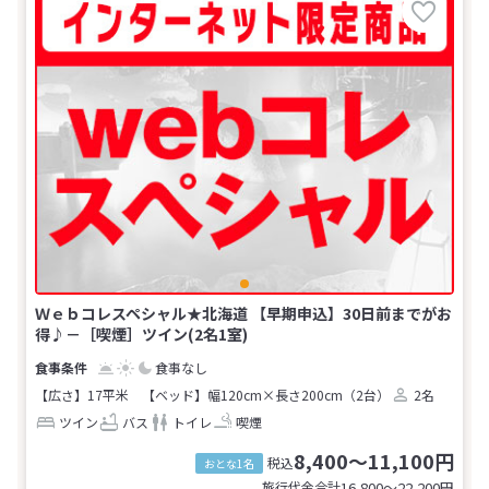
Ｗｅｂコレスペシャル★北海道 【早期申込】30日前までがお
得♪－［喫煙］ツイン(2名1室)
食事なし
【広さ】17平米
【ベッド】幅120cm×長さ200cm（2台）
2名
ツイン
バス
トイレ
喫煙
8,400～11,100円
税込
おとな1名
旅行代金合計
16,800〜22,200
円