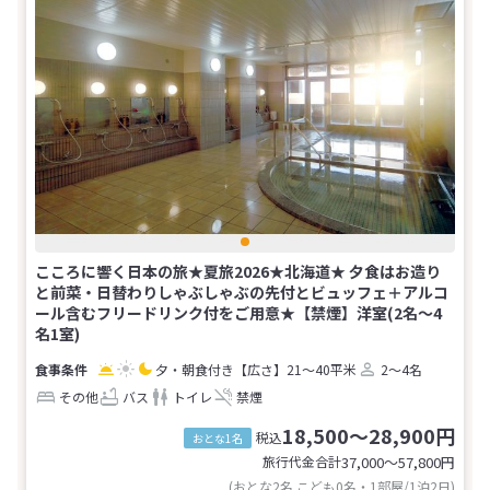
こころに響く日本の旅★夏旅2026★北海道★ 夕食はお造り
と前菜・日替わりしゃぶしゃぶの先付とビュッフェ＋アルコ
ール含むフリードリンク付をご用意★【禁煙】洋室(2名～4
名1室)
夕・朝食付き
【広さ】21～40平米
2～4名
その他
バス
トイレ
禁煙
18,500～28,900円
税込
おとな1名
旅行代金合計
37,000〜57,800
円
(おとな2名 こども0名・1部屋/1泊2日)