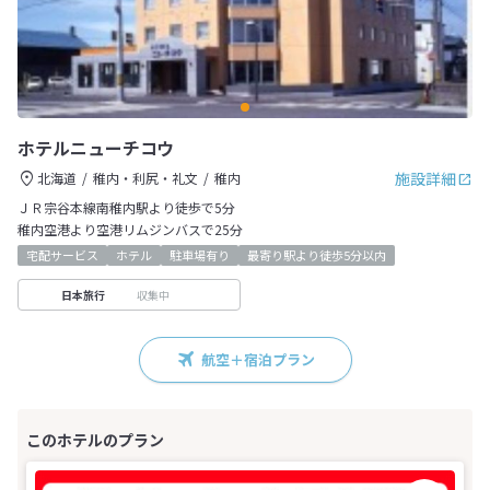
ホテルニューチコウ
施設詳細
北海道
稚内・利尻・礼文
稚内
ＪＲ宗谷本線南稚内駅より徒歩で5分
稚内空港より空港リムジンバスで25分
宅配サービス
ホテル
駐車場有り
最寄り駅より徒歩5分以内
収集中
日本旅行
航空＋宿泊プラン