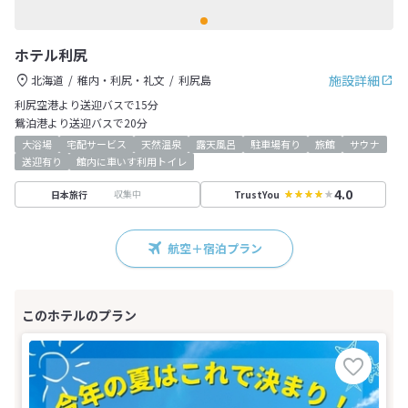
ホテル利尻
施設詳細
北海道
稚内・利尻・礼文
利尻島
利尻空港より送迎バスで15分
鴛泊港より送迎バスで20分
大浴場
宅配サービス
天然温泉
露天風呂
駐車場有り
旅館
サウナ
送迎有り
館内に車いす利用トイレ
4.0
収集中
日本旅行
TrustYou
航空＋宿泊プラン