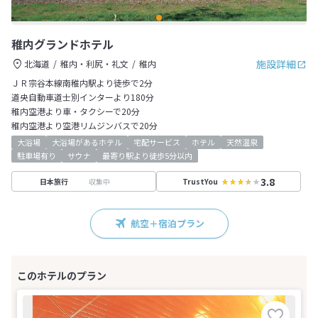
稚内グランドホテル
施設詳細
北海道
稚内・利尻・礼文
稚内
ＪＲ宗谷本線南稚内駅より徒歩で2分
道央自動車道士別インターより180分
稚内空港より車・タクシーで20分
稚内空港より空港リムジンバスで20分
大浴場
大浴場があるホテル
宅配サービス
ホテル
天然温泉
駐車場有り
サウナ
最寄り駅より徒歩5分以内
3.8
収集中
日本旅行
TrustYou
航空＋宿泊プラン