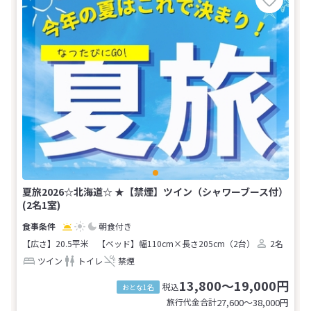
夏旅2026☆北海道☆ ★【禁煙】ツイン（シャワーブース付）
(2名1室)
朝食付き
【広さ】20.5平米
【ベッド】幅110cm×長さ205cm（2台）
2名
ツイン
トイレ
禁煙
13,800～19,000円
税込
おとな1名
旅行代金合計
27,600〜38,000
円