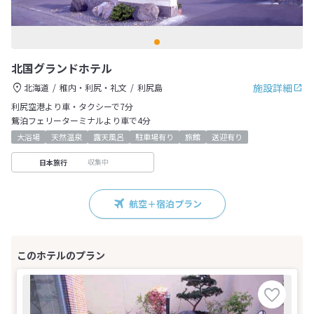
北国グランドホテル
施設詳細
北海道
稚内・利尻・礼文
利尻島
利尻空港より車・タクシーで7分
鴛泊フェリーターミナルより車で4分
大浴場
天然温泉
露天風呂
駐車場有り
旅館
送迎有り
収集中
日本旅行
航空＋宿泊プラン