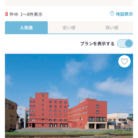
8
地図表示
件中
1～8件表示
人気順
安い順
高い順
プランを表示する