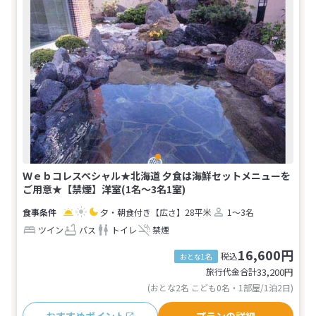
Ｗｅｂコレスペシャル★北海道 夕食は海鮮セットメニューを
ご用意★【禁煙】洋室(1名～3名1室)
夕・朝食付き
【広さ】28平米
1～3名
ツイン
バス
トイレ
禁煙
16,600円
税込
おとな1名
旅行代金合計
33,200
円
(おとな2名 こども0名・1部屋/1泊2日)
おすすめポイント
プランの詳細