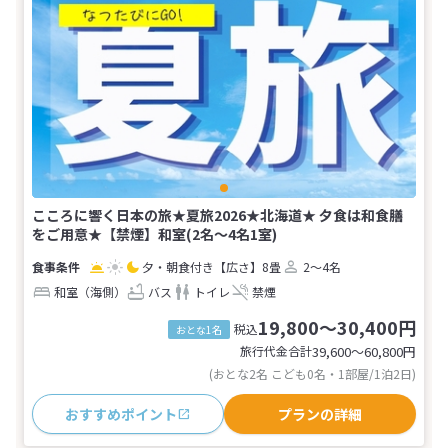
こころに響く日本の旅★夏旅2026★北海道★ 夕食は和食膳
をご用意★【禁煙】和室(2名～4名1室)
夕・朝食付き
【広さ】8畳
2～4名
和室（海側）
バス
トイレ
禁煙
19,800～30,400円
税込
おとな1名
旅行代金合計
39,600〜60,800
円
(おとな2名 こども0名・1部屋/1泊2日)
おすすめポイント
プランの詳細