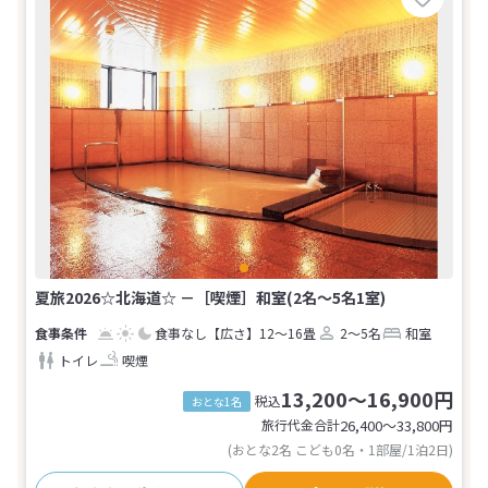
夏旅2026☆北海道☆ －［喫煙］和室(2名～5名1室)
食事なし
【広さ】12～16畳
2～5名
和室
トイレ
喫煙
13,200～16,900円
税込
おとな1名
旅行代金合計
26,400〜33,800
円
(おとな2名 こども0名・1部屋/1泊2日)