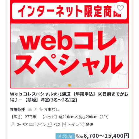
Ｗｅｂコレスペシャル★北海道 【早期申込】60日前までがお
得♪－【禁煙】洋室(2名～3名1室)
食事なし
【広さ】27平米
【ベッド】幅110cm×長さ200cm（2台）
2～3名
ツイン
バス
トイレ
禁煙
6,700～15,400円
税込
おとな1名