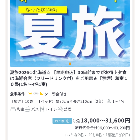
夏旅2026☆北海道☆ 【早期申込】30日前までがお得♪夕食
は海鮮会席（フリードリンク付）をご用意★【禁煙】和室１
０畳(1名～4名1室)
夕・朝食付き
【広さ】10畳
【ベッド】幅90cm×長さ210cm（2台）
1～4名
和室
バス
トイレ
禁煙
18,000～31,600円
税込
おとな1名
旅行代金合計
36,000〜63,200
円
(おとな2名 こども0名・1部屋/1泊2日)