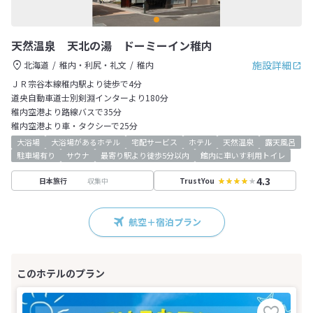
天然温泉 天北の湯 ドーミーイン稚内
施設詳細
北海道
稚内・利尻・礼文
稚内
ＪＲ宗谷本線稚内駅より徒歩で4分
道央自動車道士別剣淵インターより180分
稚内空港より路線バスで35分
稚内空港より車・タクシーで25分
大浴場
大浴場があるホテル
宅配サービス
ホテル
天然温泉
露天風呂
駐車場有り
サウナ
最寄り駅より徒歩5分以内
館内に車いす利用トイレ
4.3
収集中
日本旅行
TrustYou
航空＋宿泊プラン