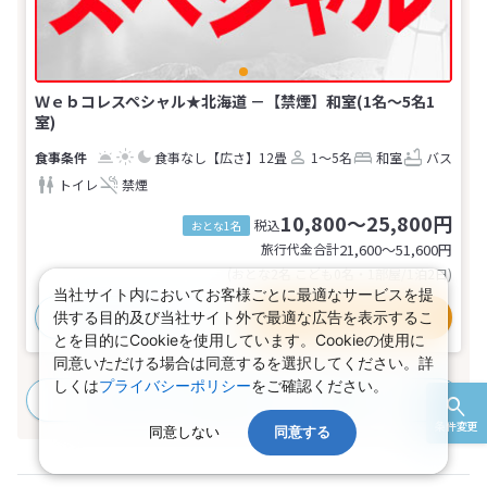
Ｗｅｂコレスペシャル★北海道 －【禁煙】和室(1名～5名1
室)
食事なし
【広さ】12畳
1～5名
和室
バス
トイレ
禁煙
10,800～25,800円
税込
おとな1名
旅行代金合計
21,600〜51,600
円
(おとな2名 こども0名・1部屋/1泊2日)
当社サイト内においてお客様ごとに最適なサービスを提
おすすめポイント
プランの詳細
供する目的及び当社サイト外で最適な広告を表示するこ
とを目的にCookieを使用しています。Cookieの使用に
同意いただける場合は同意するを選択してください。詳
しくは
プライバシーポリシー
をご確認ください。
すべてのプランを見る
(30プラン、1部屋タイプ)
条件変更
同意しない
同意する