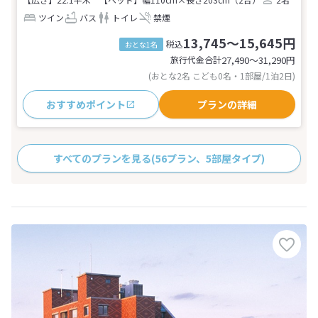
ツイン
バス
トイレ
禁煙
13,745～15,645円
税込
おとな1名
旅行代金合計
27,490〜31,290
円
(おとな2名 こども0名・1部屋/1泊2日)
おすすめポイント
プランの詳細
すべてのプランを見る
(56プラン、5部屋タイプ)