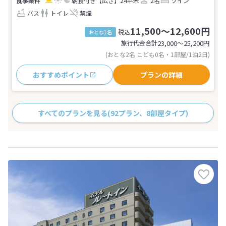
朝食付き
【広さ】24平米
2名
ツイン
バス
トイレ
禁煙
11,500～12,600円
税込
おとな1名
旅行代金合計
23,000〜25,200
円
(おとな2名 こども0名・1部屋/1泊2日)
おすすめポイント
プランの詳細
すべてのプランを見る
(92プラン、8部屋タイプ)