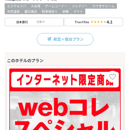
エステ＆スパ
大浴場
ゲームコーナー
ジャグジー
カラオケルーム
天然温泉
露天風呂
駐車場有り
旅館
サウナ
4.2
収集中
日本旅行
TrustYou
航空＋宿泊プラン