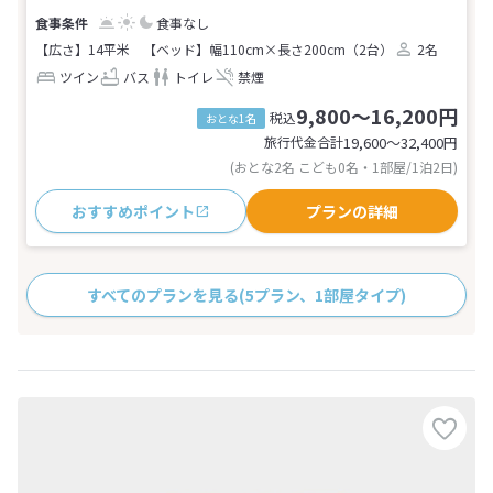
食事なし
【広さ】14平米
【ベッド】幅110cm×長さ200cm（2台）
2名
ツイン
バス
トイレ
禁煙
9,800～16,200円
税込
おとな1名
旅行代金合計
19,600〜32,400
円
(おとな2名 こども0名・1部屋/1泊2日)
おすすめポイント
プランの詳細
すべてのプランを見る
(5プラン、1部屋タイプ)