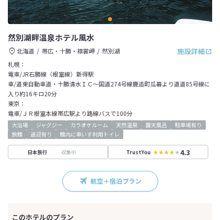
然別湖畔温泉ホテル風水
施設詳細
北海道
帯広・十勝・襟裳岬
然別湖
札幌：
電車/JR石勝線（根室線）新得駅
車/道東自動車道・十勝清水ＩＣ～国道274号線鹿追町瓜幕より道道85号線に
入り約16キロ20分
東京：
電車/ＪＲ根室本線帯広駅より路線バスで100分
大浴場
ジャグジー
カラオケルーム
天然温泉
露天風呂
駐車場有り
旅館
送迎有り
館内に車いす利用トイレ
4.3
収集中
日本旅行
TrustYou
航空＋宿泊プラン