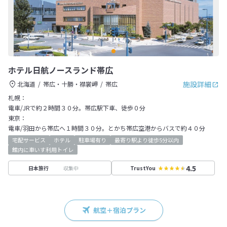
ホテル日航ノースランド帯広
施設詳細
北海道
帯広・十勝・襟裳岬
帯広
札幌：
電車/JRで約２時間３０分。帯広駅下車、徒歩０分
東京：
電車/羽田から帯広へ１時間３０分。とかち帯広空港からバスで約４０分
宅配サービス
ホテル
駐車場有り
最寄り駅より徒歩5分以内
館内に車いす利用トイレ
4.5
収集中
日本旅行
TrustYou
航空＋宿泊プラン