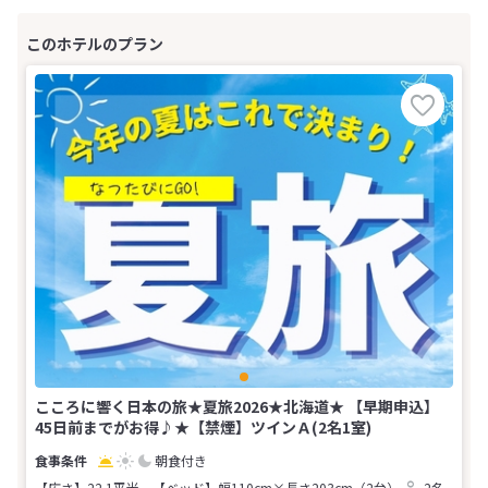
こころに響く日本の旅★夏旅2026★北海道★ 【早期申込】
45日前までがお得♪★【禁煙】ツインＡ(2名1室)
朝食付き
【広さ】22.1平米
【ベッド】幅110cm×長さ203cm（2台）
2名