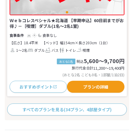
Ｗｅｂコレスペシャル★北海道 【早期申込】60日前までがお
得♪－［喫煙］ダブル(1名～2名1室)
食事なし
【広さ】18.4平米
【ベッド】幅154cm×長さ203cm（1台）
1～2名
ダブル
バス
トイレ
喫煙
5,600～9,700円
税込
おとな1名
旅行代金合計
11,200〜19,400
円
(おとな2名 こども0名・1部屋/1泊2日)
おすすめポイント
プランの詳細
すべてのプランを見る
(34プラン、4部屋タイプ)