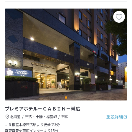
プレミアホテル－ＣＡＢＩＮ－帯広
施設詳細
北海道
帯広・十勝・襟裳岬
帯広
ＪＲ根室本線帯広駅より徒歩で3分
道東道音更帯広インターより15分