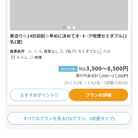
素泊り☆14日前割☆早めに決めてオ･ト･ク喫煙セミダブル(2
名1室)
食事なし
2名
セミダブル
バス
トイレ
喫煙
3,500～8,500円
税込
おとな1名
旅行代金合計
7,000〜17,000
円
(おとな2名 こども0名・1部屋/1泊2日)
おすすめポイント
プランの詳細
すべてのプランを見る
(50プラン、5部屋タイプ)