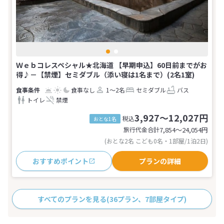
Ｗｅｂコレスペシャル★北海道 【早期申込】60日前までがお
得♪－【禁煙】セミダブル（添い寝は1名まで）(2名1室)
食事なし
1～2名
セミダブル
バス
トイレ
禁煙
3,927～12,027円
税込
おとな1名
旅行代金合計
7,854〜24,054
円
(おとな2名 こども0名・1部屋/1泊2日)
おすすめポイント
プランの詳細
すべてのプランを見る
(36プラン、7部屋タイプ)