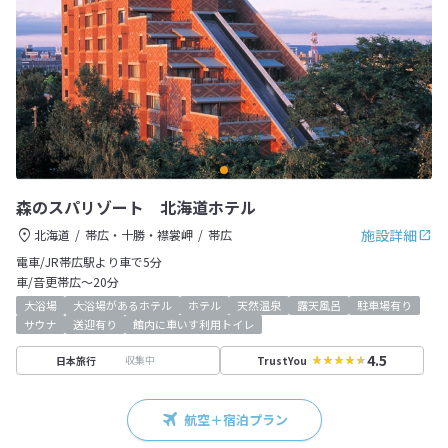
森のスパリゾート 北海道ホテル
施設詳細
北海道
帯広・十勝・襟裳岬
帯広
電車/JR帯広駅より車で5分
車/音更帯広～20分
大浴場
大浴場があるホテル
ホテル
天然温泉
露天風呂
駐車場有り
サウナ
送迎有り
館内に車いす利用トイレ
4.5
収集中
日本旅行
TrustYou
航空＋宿泊プラン