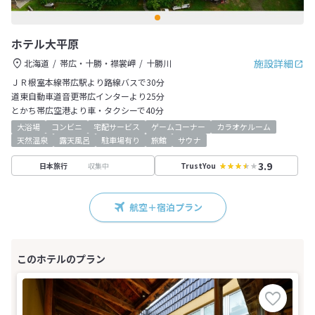
ホテル大平原
施設詳細
北海道
帯広・十勝・襟裳岬
十勝川
ＪＲ根室本線帯広駅より路線バスで30分
道東自動車道音更帯広インターより25分
とかち帯広空港より車・タクシーで40分
大浴場
コンビニ
宅配サービス
ゲームコーナー
カラオケルーム
天然温泉
露天風呂
駐車場有り
旅館
サウナ
3.9
収集中
日本旅行
TrustYou
航空＋宿泊プラン