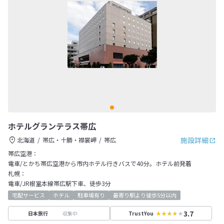
ホテルグランテラス帯広
施設詳細
北海道
帯広・十勝・襟裳岬
帯広
帯広空港：
電車/とかち帯広空港から市内ホテル行きバスで40分。ホテル前発着
札幌：
電車/JR根室本線帯広駅下車、徒歩3分
宅配サービス
ホテル
駐車場有り
最寄り駅より徒歩5分以内
3.7
収集中
日本旅行
TrustYou