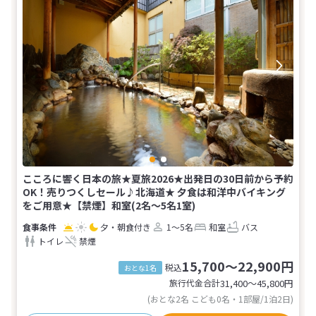
こころに響く日本の旅★夏旅2026★出発日の30日前から予約
OK！売りつくしセール♪北海道★ 夕食は和洋中バイキング
をご用意★【禁煙】和室(2名～5名1室)
夕・朝食付き
1～5名
和室
バス
トイレ
禁煙
15,700～22,900円
税込
おとな1名
旅行代金合計
31,400〜45,800
円
(おとな2名 こども0名・1部屋/1泊2日)