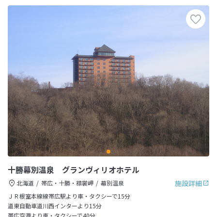
十勝幕別温泉 グランヴィリオホテル
施設詳細
北海道
帯広・十勝・襟裳岬
幕別温泉
ＪＲ根室本線線帯広駅より車・タクシーで15分
道東自動車道川西インターより15分
帯広空港より車・タクシーで40分