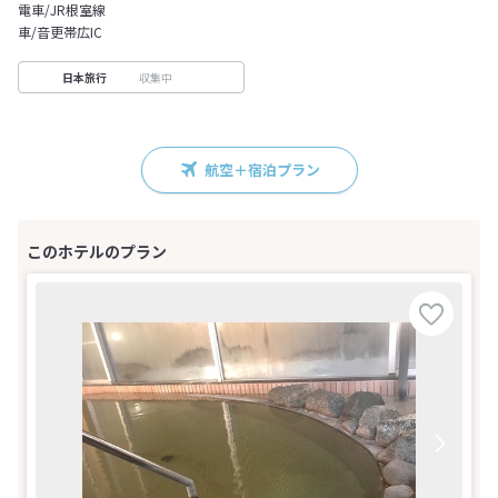
電車/JR根室線
車/音更帯広IC
収集中
日本旅行
航空＋宿泊プラン