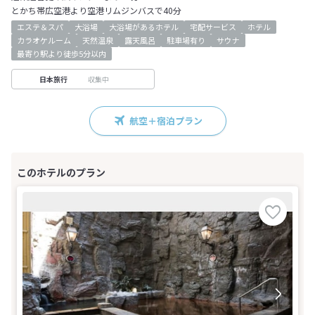
とかち帯広空港より空港リムジンバスで40分
エステ＆スパ
大浴場
大浴場があるホテル
宅配サービス
ホテル
カラオケルーム
天然温泉
露天風呂
駐車場有り
サウナ
最寄り駅より徒歩5分以内
収集中
日本旅行
航空＋宿泊プラン