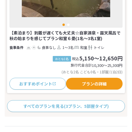
【素泊まり】到着が遅くても大丈夫☆自家源泉・露天風呂で
秋の始まりを感じてプラン和室６畳(1名～3名1室)
食事なし
1～3名
和室
トイレ
5,150～12,650円
税込
おとな1名
旅行代金合計
10,300〜25,300
円
(おとな2名 こども0名・1部屋/1泊2日)
おすすめポイント
プランの詳細
すべてのプランを見る
(3プラン、5部屋タイプ)