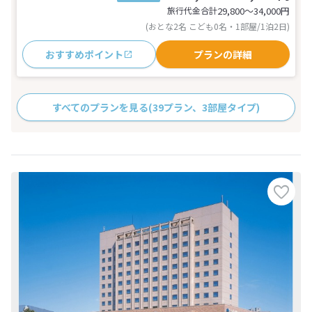
旅行代金合計
29,800〜34,000
円
(おとな2名 こども0名・1部屋/1泊2日)
おすすめポイント
プランの詳細
すべてのプランを見る
(39プラン、3部屋タイプ)