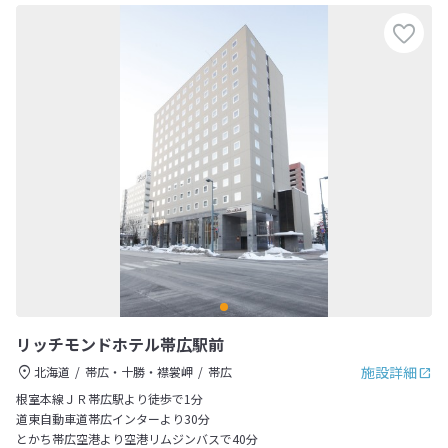
リッチモンドホテル帯広駅前
施設詳細
北海道
帯広・十勝・襟裳岬
帯広
根室本線ＪＲ帯広駅より徒歩で1分
道東自動車道帯広インターより30分
とかち帯広空港より空港リムジンバスで40分