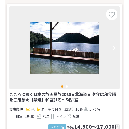
こころに響く日本の旅★夏旅2026★北海道★ 夕食は和食膳
をご用意★【禁煙】和室(1名～5名1室)
夕・朝食付き
【広さ】10畳
1～5名
和室（湖側）
バス
トイレ
禁煙
14,900～17,000円
税込
おとな1名