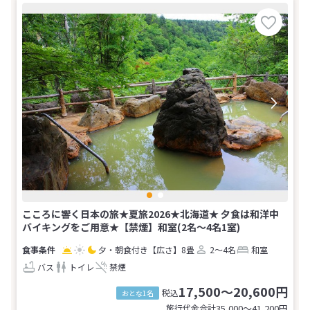
こころに響く日本の旅★夏旅2026★北海道★ 夕食は和洋中
バイキングをご用意★【禁煙】和室(2名～4名1室)
夕・朝食付き
【広さ】8畳
2～4名
和室
バス
トイレ
禁煙
17,500～20,600円
税込
おとな1名
旅行代金合計
35,000〜41,200
円