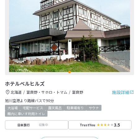
ホテルベルヒルズ
施設詳細
北海道
富良野・サホロ・トマム
富良野
旭川空港より路線バスで90分
大浴場
宅配サービス
露天風呂
駐車場有り
サウナ
館内に車いす利用トイレ
3.5
収集中
日本旅行
TrustYou