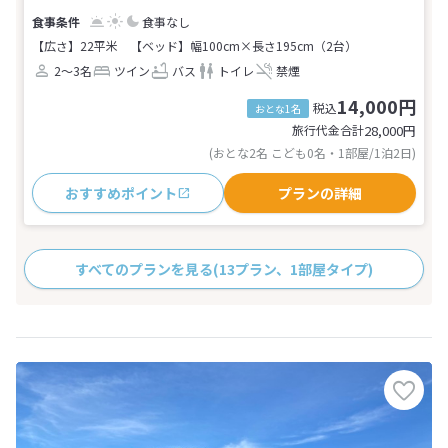
食事なし
【広さ】22平米
【ベッド】幅100cm×長さ195cm（2台）
2～3名
ツイン
バス
トイレ
禁煙
14,000円
税込
おとな1名
旅行代金合計
28,000
円
(おとな2名 こども0名・1部屋/1泊2日)
おすすめポイント
プランの詳細
すべてのプランを見る
(13プラン、1部屋タイプ)