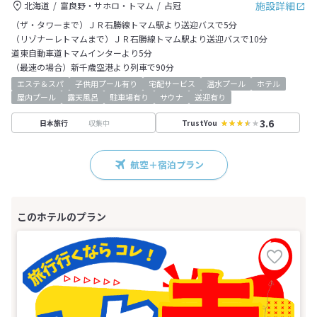
施設詳細
北海道
富良野・サホロ・トマム
占冠
（ザ・タワーまで）ＪＲ石勝線トマム駅より送迎バスで5分
（リゾナーレトマムまで）ＪＲ石勝線トマム駅より送迎バスで10分
道東自動車道トマムインターより5分
（最速の場合）新千歳空港より列車で90分
エステ＆スパ
子供用プール有り
宅配サービス
温水プール
ホテル
屋内プール
露天風呂
駐車場有り
サウナ
送迎有り
3.6
収集中
日本旅行
TrustYou
航空＋宿泊プラン