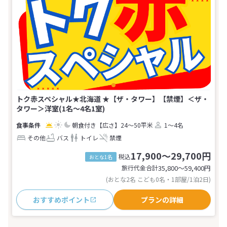
トク赤スペシャル★北海道 ★【ザ・タワー】【禁煙】＜ザ・
タワー＞洋室(1名～4名1室)
朝食付き
【広さ】24～50平米
1～4名
その他
バス
トイレ
禁煙
17,900～29,700円
税込
おとな1名
旅行代金合計
35,800〜59,400
円
(おとな2名 こども0名・1部屋/1泊2日)
おすすめポイント
プランの詳細