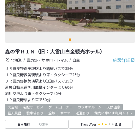
森の雫ＲＩＮ（旧：大雪山白金観光ホテル）
施設詳細
北海道
富良野・サホロ・トマム
白金
ＪＲ富良野線美瑛駅より路線バスで35分
ＪＲ富良野線美瑛駅より車・タクシーで25分
ＪＲ富良野線美瑛駅より送迎バスで25分
道央自動車道旭川鷹栖インターより60分
旭川空港より車・タクシーで40分
ＪＲ富良野駅より車で50分
大浴場
宅配サービス
ゲームコーナー
カラオケルーム
天然温泉
露天風呂
駐車場有り
旅館
サウナ
送迎有り
館内に車いす利用トイレ
3.8
収集中
日本旅行
TrustYou