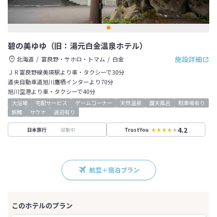
碧の美ゆゆ（旧：湯元白金温泉ホテル）
施設詳細
北海道
富良野・サホロ・トマム
白金
ＪＲ富良野線美瑛駅より車・タクシーで30分
道央自動車道旭川鷹栖インターより70分
旭川空港より車・タクシーで40分
大浴場
宅配サービス
ゲームコーナー
天然温泉
露天風呂
駐車場有り
旅館
サウナ
送迎有り
4.2
収集中
日本旅行
TrustYou
航空＋宿泊プラン