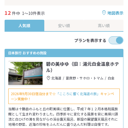
12
地図表示
件中
1～10件表示
人気順
安い順
高い順
プランを表示する
日本旅行 おすすめの施設
碧の美ゆゆ（旧：湯元白金温泉ホテ
ル）
北海道
富良野・サホロ・トマム
白金
2026年9月30日宿泊分まで☆
「こころに響く北海道の旅」
キャンペ
ーン実施中！
当館は十勝岳のふもと丘の町美瑛に位置し、平成７年１２月本格和風旅
館として生まれ変わりました。四季折々に変化する風景を背に美瑛川源
流と白ひげの滝を見ながらの渓谷露天風呂、新設の展望露天風呂それに
地場の野菜、近海の珍味をふんだんに盛り込んだ料理は自慢です。