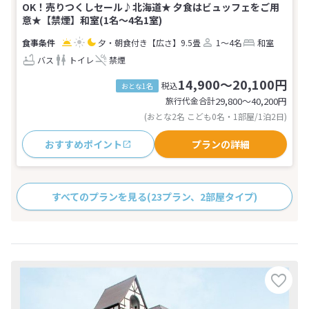
OK！売りつくしセール♪北海道★ 夕食はビュッフェをご用
意★【禁煙】和室(1名～4名1室)
夕・朝食付き
【広さ】9.5畳
1～4名
和室
バス
トイレ
禁煙
14,900～20,100円
税込
おとな1名
旅行代金合計
29,800〜40,200
円
(おとな2名 こども0名・1部屋/1泊2日)
おすすめポイント
プランの詳細
すべてのプランを見る
(23プラン、2部屋タイプ)