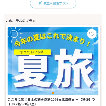
航空＋宿泊プラン
こころに響く日本の旅★夏旅2026★北海道★ －【禁煙】ツ
イン(2名～3名1室)