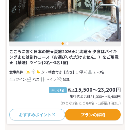
こころに響く日本の旅★夏旅2026★北海道★ 夕食はバイキ
ングまたは創作コース（お選びいただけません。）をご用意
★【禁煙】ツイン(2名～3名1室)
夕・朝食付き
【広さ】17平米
2～3名
ツイン
バス
トイレ
禁煙
15,500～23,200円
税込
おとな1名
旅行代金合計
31,000〜46,400
円
(おとな2名 こども0名・1部屋/1泊2日)
おすすめポイント
プランの詳細