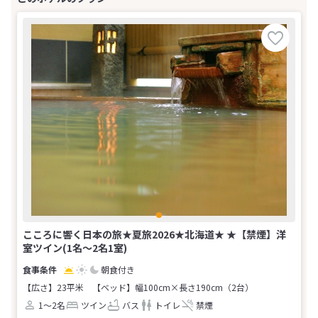
こころに響く日本の旅★夏旅2026★北海道★ ★【禁煙】洋
室ツイン(1名～2名1室)
朝食付き
【広さ】23平米
【ベッド】幅100cm×長さ190cm（2台）
1～2名
ツイン
バス
トイレ
禁煙