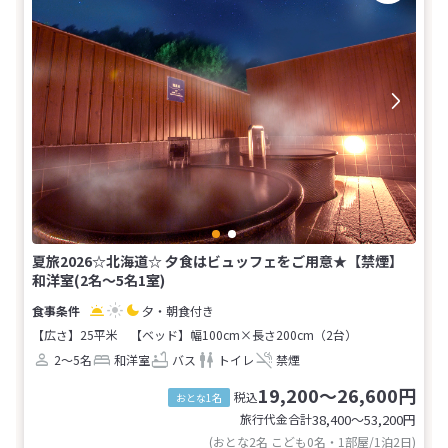
夏旅2026☆北海道☆ 夕食はビュッフェをご用意★【禁煙】
和洋室(2名～5名1室)
夕・朝食付き
【広さ】25平米
【ベッド】幅100cm×長さ200cm（2台）
2～5名
和洋室
バス
トイレ
禁煙
19,200～26,600円
税込
おとな1名
旅行代金合計
38,400〜53,200
円
(おとな2名 こども0名・1部屋/1泊2日)