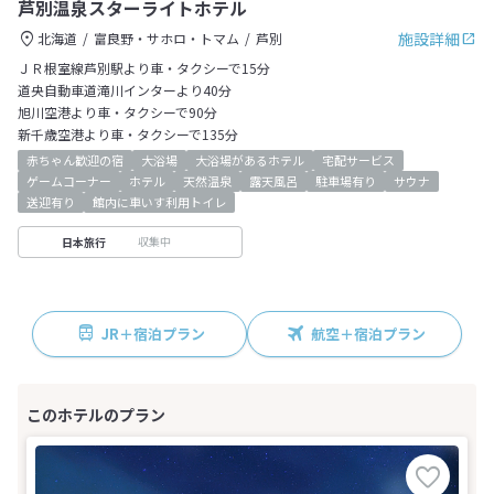
芦別温泉スターライトホテル
施設詳細
北海道
富良野・サホロ・トマム
芦別
ＪＲ根室線芦別駅より車・タクシーで15分
道央自動車道滝川インターより40分
旭川空港より車・タクシーで90分
新千歳空港より車・タクシーで135分
赤ちゃん歓迎の宿
大浴場
大浴場があるホテル
宅配サービス
ゲームコーナー
ホテル
天然温泉
露天風呂
駐車場有り
サウナ
送迎有り
館内に車いす利用トイレ
収集中
日本旅行
JR＋宿泊プラン
航空＋宿泊プラン