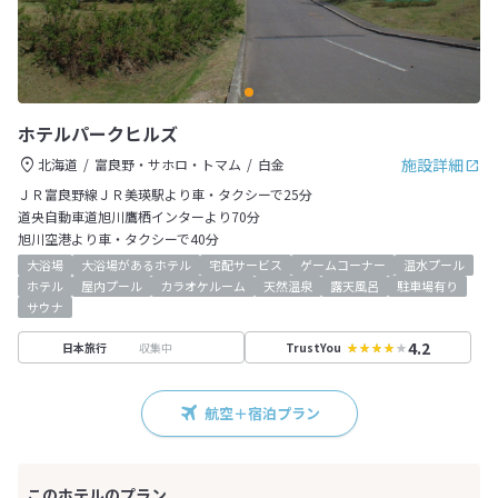
ホテルパークヒルズ
施設詳細
北海道
富良野・サホロ・トマム
白金
ＪＲ富良野線ＪＲ美瑛駅より車・タクシーで25分
道央自動車道旭川鷹栖インターより70分
旭川空港より車・タクシーで40分
大浴場
大浴場があるホテル
宅配サービス
ゲームコーナー
温水プール
ホテル
屋内プール
カラオケルーム
天然温泉
露天風呂
駐車場有り
サウナ
4.2
収集中
日本旅行
TrustYou
航空＋宿泊プラン