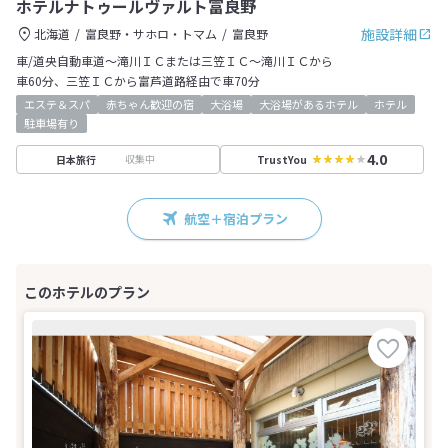
ホテルナトゥールヴァルト富良野
施設詳細
北海道
富良野・サホロ・トマム
富良野
車/道央自動車道～滝川ＩＣまたは三笠ＩＣ～滝川ＩＣから
車60分、三笠ＩＣから富芦道路経由で車70分
エステ＆スパ
赤ちゃん歓迎の宿
大浴場
大浴場があるホテル
ホテル
駐車場有り
4.0
収集中
日本旅行
TrustYou
航空＋宿泊プラン