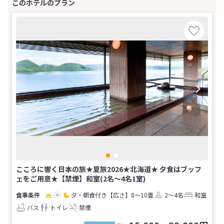
こころに響く日本の旅★夏旅2026★北海道★ 夕食はブッフ
ェをご用意★【禁煙】和室(2名～4名1室)
夕・朝食付き
【広さ】8～10畳
2～4名
和室
バス
トイレ
禁煙