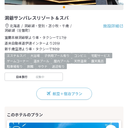
洞爺サンパレスリゾート＆スパ
施設詳細
北海道
洞爺湖・登別・苫小牧・千歳
洞爺湖（壮瞥町）
室蘭本線洞爺駅より車・タクシーで17分
道央自動車道伊達インターより20分
新千歳空港より車・タクシーで90分
エステ＆スパ
大浴場
子供用プール有り
コンビニ
宅配サービス
ゲームコーナー
温水プール
屋内プール
天然温泉
露天風呂
駐車場有り
旅館
サウナ
送迎有り
収集中
日本旅行
航空＋宿泊プラン