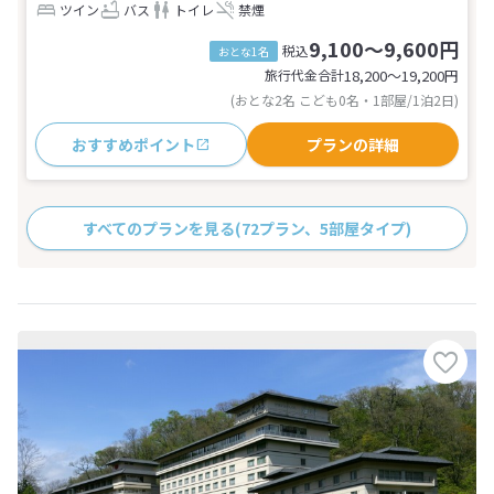
ツイン
バス
トイレ
禁煙
9,100～9,600円
税込
おとな1名
旅行代金合計
18,200〜19,200
円
(おとな2名 こども0名・1部屋/1泊2日)
おすすめポイント
プランの詳細
すべてのプランを見る
(72プラン、5部屋タイプ)