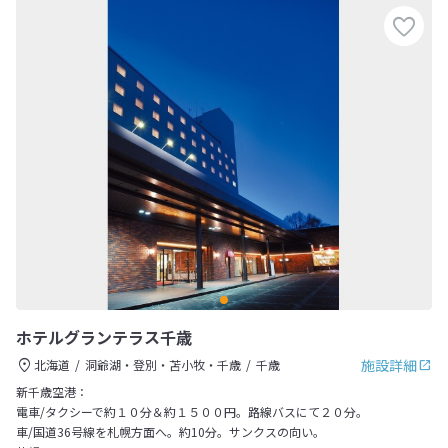
ホテルグランテラス千歳
施設詳細
北海道
洞爺湖・登別・苫小牧・千歳
千歳
新千歳空港：
電車/タクシーで約１０分＆約１５００円。路線バスにて２０分。
車/国道36号線を札幌方面へ。約10分。サンクスの向い。