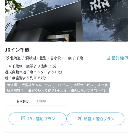
JRイン千歳
施設詳細
北海道
洞爺湖・登別・苫小牧・千歳
千歳
ＪＲ千歳線千歳駅より徒歩で1分
道央自動車道千歳インターより10分
新千歳空港より列車で7分
大浴場
大浴場があるホテル
コンビニ
宅配サービス
ホテル
駐車場有り
最寄り駅より徒歩5分以内
館内に車いす利用トイレ
収集中
日本旅行
JR＋宿泊プラン
航空＋宿泊プラン