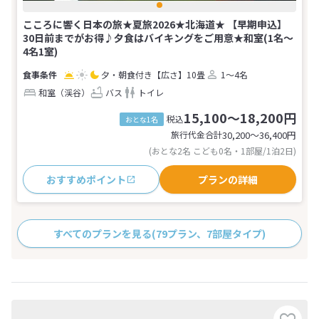
こころに響く日本の旅★夏旅2026★北海道★ 【早期申込】
30日前までがお得♪夕食はバイキングをご用意★和室(1名～
4名1室)
夕・朝食付き
【広さ】10畳
1～4名
和室（渓谷）
バス
トイレ
15,100～18,200円
税込
おとな1名
旅行代金合計
30,200〜36,400
円
(おとな2名 こども0名・1部屋/1泊2日)
おすすめポイント
プランの詳細
すべてのプランを見る
(79プラン、7部屋タイプ)