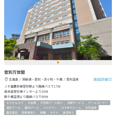
登別万世閣
施設詳細
北海道
洞爺湖・登別・苫小牧・千歳
登別温泉
ＪＲ室蘭本線登別駅より路線バスで17分
道央道登別東インターより10分
新千歳空港より路線バスで60分
エステ＆スパ
大浴場
子供用プール有り
宅配サービス
ゲームコーナー
温水プール
屋内プール
ジャグジー
カラオケルーム
天然温泉
露天風呂
駐車場有り
旅館
サウナ
送迎有り