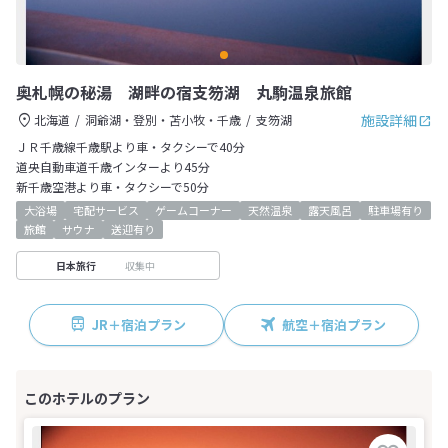
奥札幌の秘湯 湖畔の宿支笏湖 丸駒温泉旅館
施設詳細
北海道
洞爺湖・登別・苫小牧・千歳
支笏湖
ＪＲ千歳線千歳駅より車・タクシーで40分
道央自動車道千歳インターより45分
新千歳空港より車・タクシーで50分
大浴場
宅配サービス
ゲームコーナー
天然温泉
露天風呂
駐車場有り
旅館
サウナ
送迎有り
収集中
日本旅行
JR＋宿泊プラン
航空＋宿泊プラン