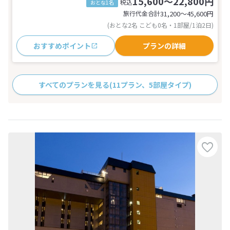
15,600～22,800円
税込
おとな1名
旅行代金合計
31,200〜45,600
円
(おとな2名 こども0名・1部屋/1泊2日)
おすすめポイント
プランの詳細
すべてのプランを見る
(11プラン、5部屋タイプ)