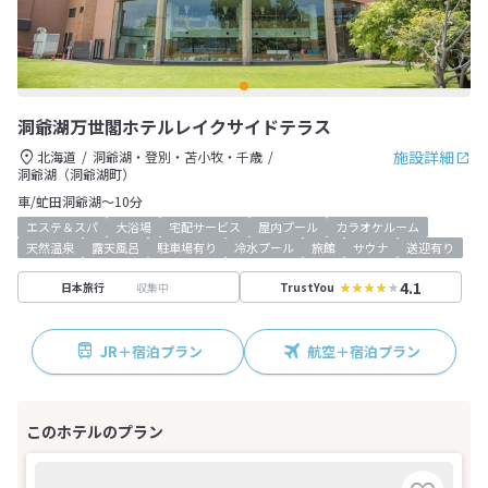
洞爺湖万世閣ホテルレイクサイドテラス
施設詳細
北海道
洞爺湖・登別・苫小牧・千歳
洞爺湖（洞爺湖町）
車/虻田洞爺湖～10分
エステ＆スパ
大浴場
宅配サービス
屋内プール
カラオケルーム
天然温泉
露天風呂
駐車場有り
冷水プール
旅館
サウナ
送迎有り
4.1
収集中
日本旅行
TrustYou
JR＋宿泊プラン
航空＋宿泊プラン