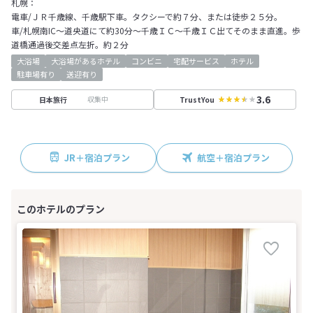
札幌：
電車/ＪＲ千歳線、千歳駅下車。タクシーで約７分、または徒歩２５分。
車/札幌南IC～道央道にて約30分～千歳ＩＣ～千歳ＩＣ出てそのまま直進。歩
道橋通過後交差点左折。約２分
大浴場
大浴場があるホテル
コンビニ
宅配サービス
ホテル
駐車場有り
送迎有り
3.6
収集中
日本旅行
TrustYou
JR＋宿泊プラン
航空＋宿泊プラン