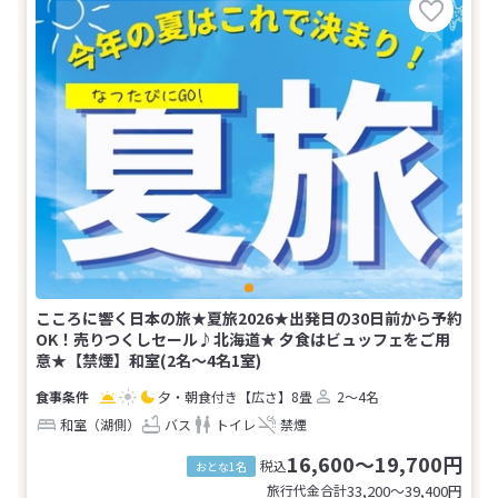
こころに響く日本の旅★夏旅2026★出発日の30日前から予約
OK！売りつくしセール♪北海道★ 夕食はビュッフェをご用
意★【禁煙】和室(2名～4名1室)
夕・朝食付き
【広さ】8畳
2～4名
和室（湖側）
バス
トイレ
禁煙
16,600～19,700円
税込
おとな1名
旅行代金合計
33,200〜39,400
円