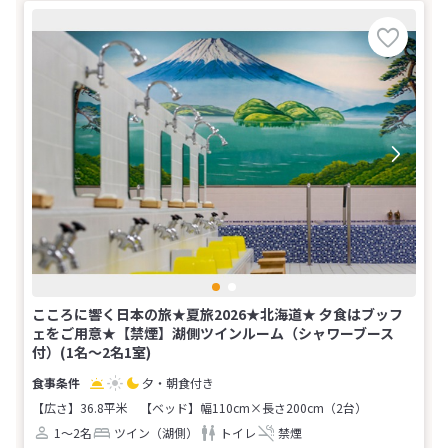
こころに響く日本の旅★夏旅2026★北海道★ 夕食はブッフ
ェをご用意★【禁煙】湖側ツインルーム（シャワーブース
付）(1名～2名1室)
夕・朝食付き
【広さ】36.8平米
【ベッド】幅110cm×長さ200cm（2台）
1～2名
ツイン（湖側）
トイレ
禁煙