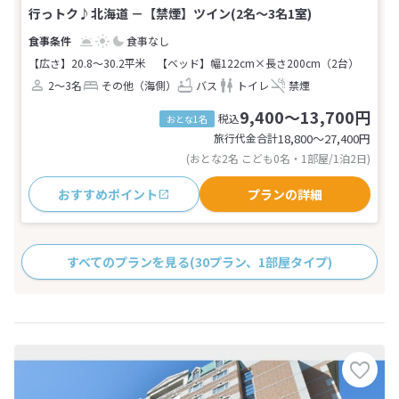
行っトク♪北海道 －【禁煙】ツイン(2名～3名1室)
食事なし
【広さ】20.8～30.2平米
【ベッド】幅122cm×長さ200cm（2台）
2～3名
その他（海側）
バス
トイレ
禁煙
9,400～13,700円
税込
おとな1名
旅行代金合計
18,800〜27,400
円
(おとな2名 こども0名・1部屋/1泊2日)
おすすめポイント
プランの詳細
すべてのプランを見る
(30プラン、1部屋タイプ)