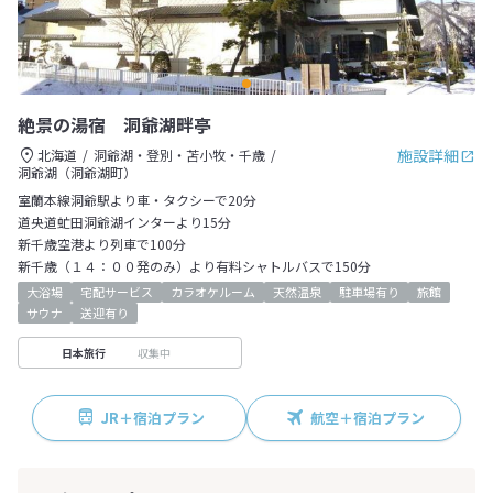
絶景の湯宿 洞爺湖畔亭
施設詳細
北海道
洞爺湖・登別・苫小牧・千歳
洞爺湖（洞爺湖町）
室蘭本線洞爺駅より車・タクシーで20分
道央道虻田洞爺湖インターより15分
新千歳空港より列車で100分
新千歳（１４：００発のみ）より有料シャトルバスで150分
大浴場
宅配サービス
カラオケルーム
天然温泉
駐車場有り
旅館
サウナ
送迎有り
収集中
日本旅行
JR＋宿泊プラン
航空＋宿泊プラン