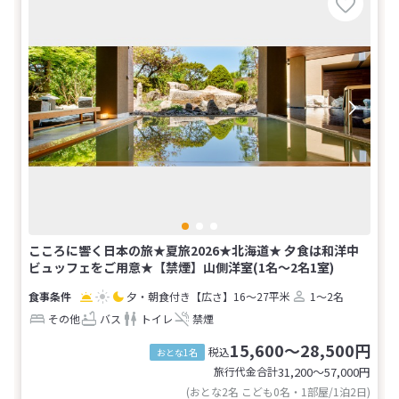
こころに響く日本の旅★夏旅2026★北海道★ 夕食は和洋中
ビュッフェをご用意★【禁煙】山側洋室(1名～2名1室)
夕・朝食付き
【広さ】16～27平米
1～2名
その他
バス
トイレ
禁煙
15,600～28,500円
税込
おとな1名
旅行代金合計
31,200〜57,000
円
(おとな2名 こども0名・1部屋/1泊2日)