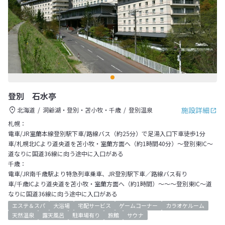
登別 石水亭
施設詳細
北海道
洞爺湖・登別・苫小牧・千歳
登別温泉
札幌：
電車/JR室蘭本線登別駅下車/路線バス（約25分）で足湯入口下車徒歩1分
車/札幌北ICより道央道を苫小牧・室蘭方面へ（約1時間40分）～登別東IC～
道なりに国道36線に向う途中に入口がある
千歳：
電車/JR南千歳駅より特急列車乗車、JR登別駅下車／路線バス有り
車/千歳ICより道央道を苫小牧・室蘭方面へ（約1時間）～～～登別東IC～道
なりに国道36線に向う途中に入口がある
エステ＆スパ
大浴場
宅配サービス
ゲームコーナー
カラオケルーム
天然温泉
露天風呂
駐車場有り
旅館
サウナ