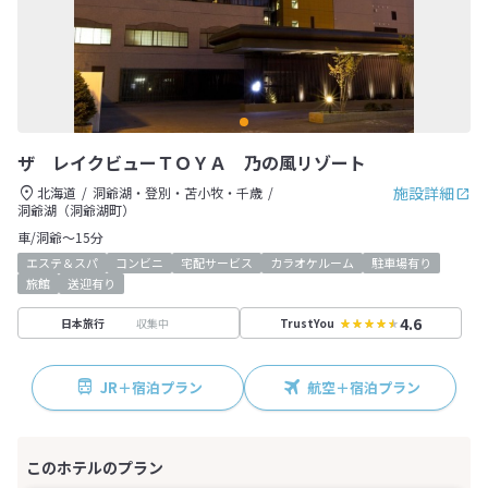
ザ レイクビューＴＯＹＡ 乃の風リゾート
施設詳細
北海道
洞爺湖・登別・苫小牧・千歳
洞爺湖（洞爺湖町）
車/洞爺～15分
エステ＆スパ
コンビニ
宅配サービス
カラオケルーム
駐車場有り
旅館
送迎有り
4.6
収集中
日本旅行
TrustYou
JR＋宿泊プラン
航空＋宿泊プラン