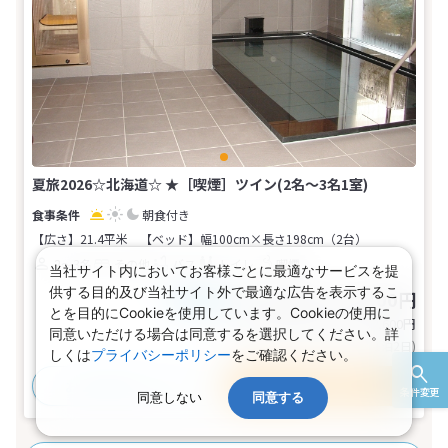
夏旅2026☆北海道☆ ★［喫煙］ツイン(2名～3名1室)
朝食付き
【広さ】21.4平米
【ベッド】幅100cm×長さ198cm（2台）
2～3名
その他
バス
トイレ
喫煙
当社サイト内においてお客様ごとに最適なサービスを提
供する目的及び当社サイト外で最適な広告を表示するこ
13,100～16,300円
税込
おとな1名
とを目的にCookieを使用しています。Cookieの使用に
旅行代金合計
26,200〜32,600
円
同意いただける場合は同意するを選択してください。詳
(おとな2名 こども0名・1部屋/1泊2日)
しくは
プライバシーポリシー
をご確認ください。
おすすめポイント
プランの詳細
条件変更
同意しない
同意する