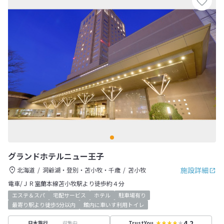
グランドホテルニュー王子
施設詳細
北海道
洞爺湖・登別・苫小牧・千歳
苫小牧
電車/ＪＲ室蘭本線苫小牧駅より徒歩約４分
エステ＆スパ
宅配サービス
ホテル
駐車場有り
最寄り駅より徒歩5分以内
館内に車いす利用トイレ
4.2
収集中
日本旅行
TrustYou