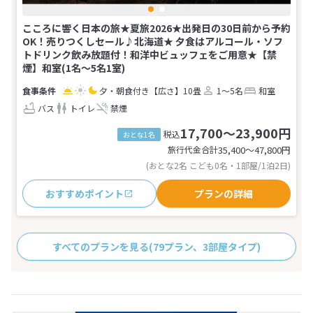
こころに響く日本の旅★夏旅2026★出発日の30日前から予約
OK！売りつくしセール♪北海道★ 夕食はアルコール・ソフ
トドリンク飲み放題付！和洋中ビュッフェをご用意★【禁
煙】和室(1名～5名1室)
夕・朝食付き
【広さ】10畳
1～5名
和室
バス
トイレ
禁煙
17,700～23,900円
税込
おとな1名
旅行代金合計
35,400〜47,800
円
(おとな2名 こども0名・1部屋/1泊2日)
おすすめポイント
プランの詳細
すべてのプランを見る
(79プラン、3部屋タイプ)