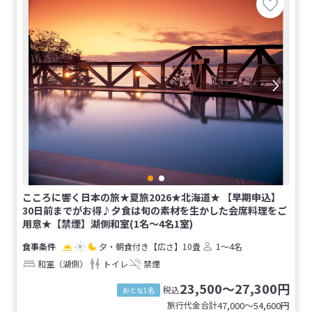
こころに響く日本の旅★夏旅2026★北海道★ 【早期申込】
30日前までがお得♪夕食は旬の素材を生かした会席料理をご
用意★【禁煙】湖側和室(1名～4名1室)
夕・朝食付き
【広さ】10畳
1～4名
和室（湖側）
トイレ
禁煙
23,500～27,300円
税込
おとな1名
旅行代金合計
47,000〜54,600
円