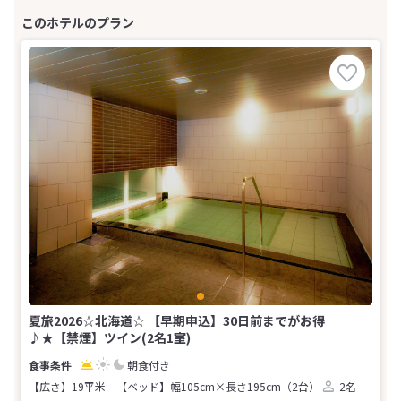
夏旅2026☆北海道☆ 【早期申込】30日前までがお得
♪★【禁煙】ツイン(2名1室)
朝食付き
【広さ】19平米
【ベッド】幅105cm×長さ195cm（2台）
2名