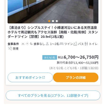
【素泊まり】シンプルステイ！小樽運河沿いにある天然温泉
ホテルで周辺観光もアクセス抜群【南館・北館/街側】スタン
ダードツイン【禁煙】20.9㎡(2名1室)
食事なし
1～2名
ツイン
バス
トイレ
禁煙
6,700～26,750円
税込
おとな1名
旅行代金合計
13,400〜53,500
円
(おとな2名 こども0名・1部屋/1泊2日)
おすすめポイント
プランの詳細
すべてのプランを見る
(2プラン、12部屋タイプ)