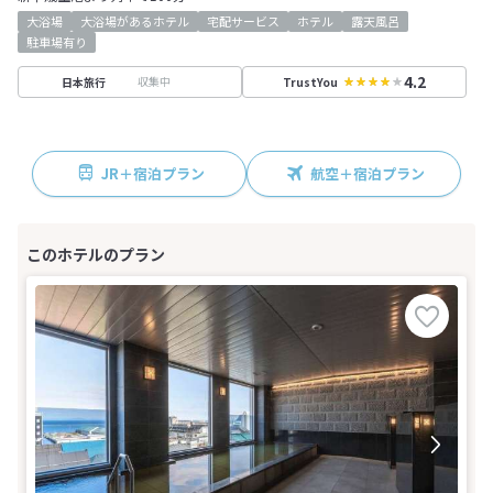
大浴場
大浴場があるホテル
宅配サービス
ホテル
露天風呂
駐車場有り
4.2
収集中
日本旅行
TrustYou
JR＋宿泊プラン
航空＋宿泊プラン