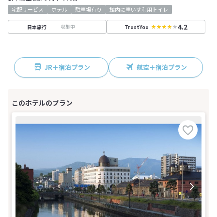
宅配サービス
ホテル
駐車場有り
館内に車いす利用トイレ
4.2
収集中
日本旅行
TrustYou
JR＋宿泊プラン
航空＋宿泊プラン