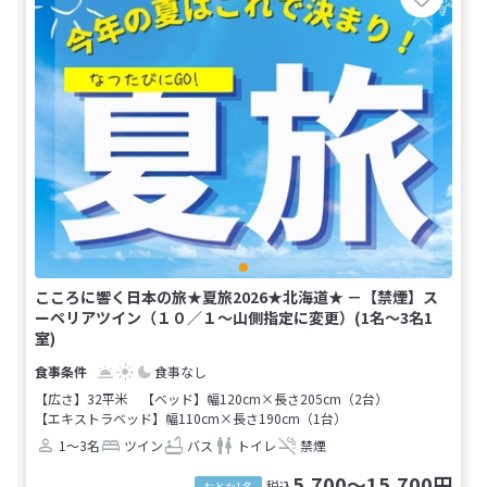
こころに響く日本の旅★夏旅2026★北海道★ －【禁煙】ス
ーペリアツイン（１０／１～山側指定に変更）(1名～3名1
室)
食事なし
【広さ】32平米
【ベッド】幅120cm×長さ205cm（2台）
【エキストラベッド】幅110cm×長さ190cm（1台）
1～3名
ツイン
バス
トイレ
禁煙
5,700～15,700円
税込
おとな1名