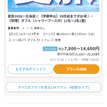
夏旅2026☆北海道☆ 【早期申込】30日前までがお得♪－
【禁煙】ダブル（シャワーブース付）(1名～2名1室)
食事なし
【広さ】14.3～15.0平米
【ベッド】幅140cm×長さ195cm（1台）
1～2名
ダブル
トイレ
禁煙
7,800～14,600円
税込
おとな1名
旅行代金合計
15,600〜29,200
円
(おとな2名 こども0名・1部屋/1泊2日)
おすすめポイント
プランの詳細
すべてのプランを見る
(34プラン、4部屋タイプ)