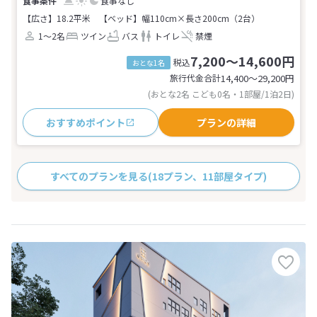
食事なし
【広さ】18.2平米
【ベッド】幅110cm×長さ200cm（2台）
1～2名
ツイン
バス
トイレ
禁煙
7,200～14,600円
税込
おとな1名
旅行代金合計
14,400〜29,200
円
(おとな2名 こども0名・1部屋/1泊2日)
おすすめポイント
プランの詳細
すべてのプランを見る
(18プラン、11部屋タイプ)