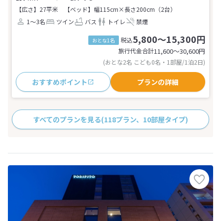
【広さ】27平米
【ベッド】幅115cm×長さ200cm（2台）
1～3名
ツイン
バス
トイレ
禁煙
5,800～15,300円
税込
おとな1名
旅行代金合計
11,600〜30,600
円
(おとな2名 こども0名・1部屋/1泊2日)
おすすめポイント
プランの詳細
すべてのプランを見る
(118プラン、10部屋タイプ)