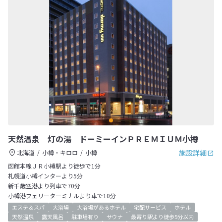
天然温泉 灯の湯 ドーミーインＰＲＥＭＩＵＭ小樽
施設詳細
北海道
小樽・キロロ
小樽
函館本線ＪＲ小樽駅より徒歩で1分
札幌道小樽インターより5分
新千歳空港より列車で70分
小樽港フェリーターミナルより車で10分
エステ＆スパ
大浴場
大浴場があるホテル
宅配サービス
ホテル
天然温泉
露天風呂
駐車場有り
サウナ
最寄り駅より徒歩5分以内