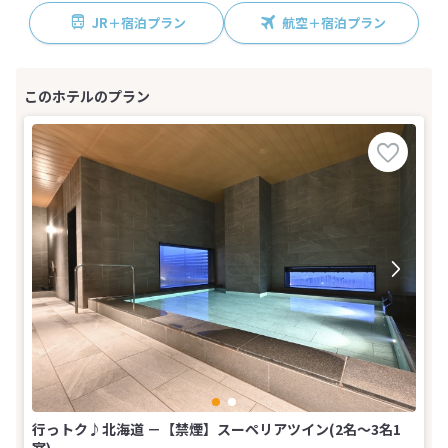
JR＋宿泊プラン
航空＋宿泊プラン
行っトク♪北海道 －【禁煙】スーペリアツイン(2名～3名1
室)