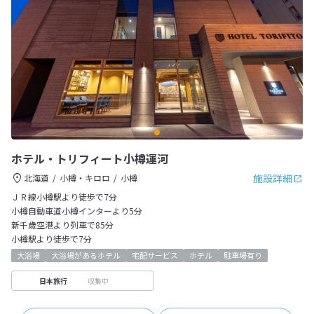
ホテル・トリフィート小樽運河
施設詳細
北海道
小樽・キロロ
小樽
ＪＲ線小樽駅より徒歩で7分
小樽自動車道小樽インターより5分
新千歳空港より列車で85分
小樽駅より徒歩で7分
大浴場
大浴場があるホテル
宅配サービス
ホテル
駐車場有り
収集中
日本旅行