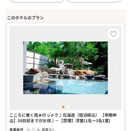
こころに響く宿★行っトク♪北海道（宿泊税込） 【早期申
込】30日前までがお得♪－【禁煙】洋室(1名～3名1室)
食事なし