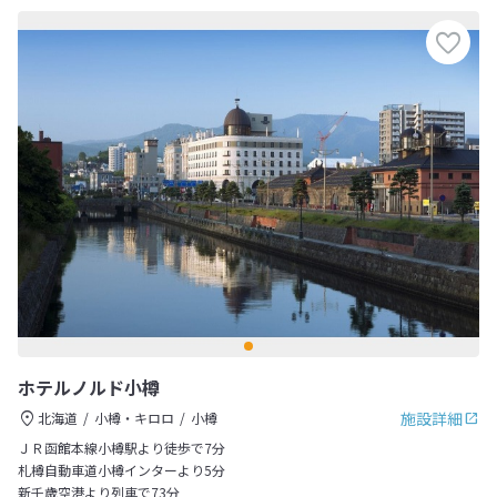
ホテルノルド小樽
施設詳細
北海道
小樽・キロロ
小樽
ＪＲ函館本線小樽駅より徒歩で7分
札樽自動車道小樽インターより5分
新千歳空港より列車で73分