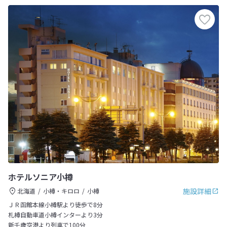
ホテルソニア小樽
施設詳細
北海道
小樽・キロロ
小樽
ＪＲ函館本線小樽駅より徒歩で8分
札樽自動車道小樽インターより3分
新千歳空港より列車で100分