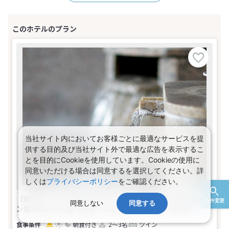
当社サイト内においてお客様ごとに最適なサービスを提
供する目的及び当社サイト外で最適な広告を表示するこ
とを目的にCookieを使用しています。Cookieの使用に
同意いただける場合は同意するを選択してください。詳
しくは
プライバシーポリシー
をご確認ください。
【朝食付】 小樽朝里川温泉☆ゆったり観光・温泉満喫プラ
条件変更
同意しない
同意する
ン露天風呂付客室（洋室・石造り浴槽）(2名～3名1室)
朝食付き
2～3名
ツイン