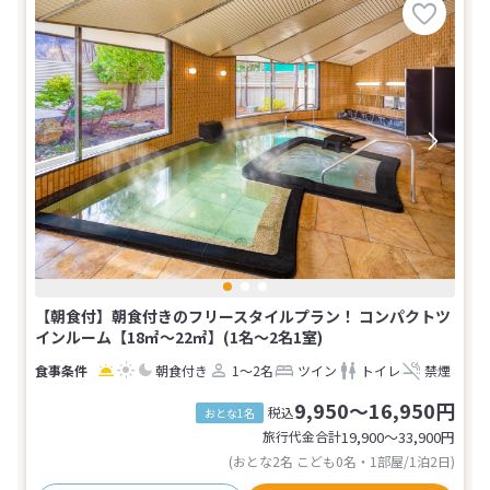
【朝食付】朝食付きのフリースタイルプラン！ コンパクトツ
インルーム【18㎡～22㎡】(1名～2名1室)
朝食付き
1～2名
ツイン
トイレ
禁煙
9,950～16,950円
税込
おとな1名
旅行代金合計
19,900〜33,900
円
(おとな2名 こども0名・1部屋/1泊2日)