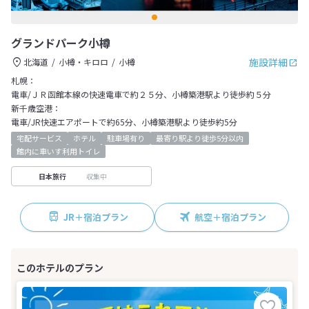
グランドパーク小樽
施設詳細
北海道
小樽・キロロ
小樽
札幌：
電車/ＪＲ函館本線の快速電車で約２５分、小樽築港駅より徒歩約５分
新千歳空港：
電車/JR快速エアポートで約65分、小樽築港駅より徒歩約5分
宅配サービス
ホテル
駐車場有り
最寄り駅より徒歩5分以内
館内に車いす利用トイレ
収集中
日本旅行
JR＋宿泊プラン
航空＋宿泊プラン