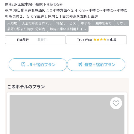
電車/JR函館本線小樽駅下車徒歩5分
車/札樽自動車道札幌西ICより小樽方面へ２４ｋｍ～小樽IC～小樽IC～小樽IC
を降り約２．５ｋｍ直進し色内１丁目交差点を左折し直進
大浴場
大浴場があるホテル
宅配サービス
ホテル
駐車場有り
サウナ
最寄り駅より徒歩5分以内
館内に車いす利用トイレ
4.4
収集中
日本旅行
TrustYou
JR＋宿泊プラン
航空＋宿泊プラン