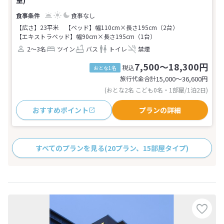
食事なし
【広さ】23平米
【ベッド】幅110cm×長さ195cm（2台）
【エキストラベッド】幅90cm×長さ195cm（1台）
2～3名
ツイン
バス
トイレ
禁煙
7,500～18,300円
税込
おとな1名
旅行代金合計
15,000〜36,600
円
(おとな2名 こども0名・1部屋/1泊2日)
おすすめポイント
プランの詳細
すべてのプランを見る
(20プラン、15部屋タイプ)