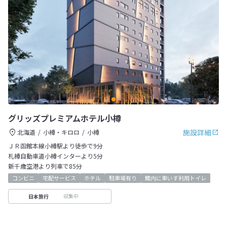
グリッズプレミアムホテル小樽
施設詳細
北海道
小樽・キロロ
小樽
ＪＲ函館本線小樽駅より徒歩で9分
札樽自動車道小樽インターより5分
新千歳空港より列車で85分
コンビニ
宅配サービス
ホテル
駐車場有り
館内に車いす利用トイレ
収集中
日本旅行