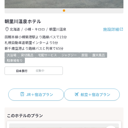
朝里川温泉ホテル
施設詳細
北海道
小樽・キロロ
朝里川温泉
函館本線小樽築港駅より路線バスで15分
札幌自動車道朝里インターより5分
新千歳空港より路線バスと列車で65分
大浴場
貸切風呂
宅配サービス
ジャグジー
民宿
露天風呂
駐車場有り
収集中
日本旅行
JR＋宿泊プラン
航空＋宿泊プラン