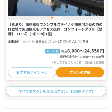
【素泊り】価格重視でシンプルステイ♪小樽運河が目の前の
好立地で周辺観光もアクセス抜群！コンフォートダブル【禁
煙】（15㎡）(1名～2名1室)
食事なし
1～2名
ダブル
禁煙
6,080～24,550円
税込
おとな1名
旅行代金合計
12,160〜49,100
円
(おとな2名 こども0名・1部屋/1泊2日)
おすすめポイント
プランの詳細
すべてのプランを見る
(2プラン、10部屋タイプ)