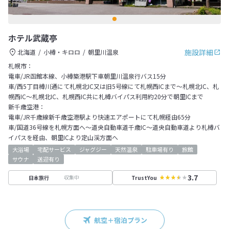
ホテル武蔵亭
施設詳細
北海道
小樽・キロロ
朝里川温泉
札幌市：
電車/JR函館本線、小樽築港駅下車朝里川温泉行バス15分
車/西5丁目樽川通にて札幌北IC又は旧5号線にて札幌西ICまで～札幌北IC、札
幌西IC～札幌北IC、札幌西IC共に札樽バイパス利用約20分で朝里ICまで
新千歳空港：
電車/JR千歳線新千歳空港駅より快速エアポートにて札幌経由65分
車/国道36号線を札幌方面へ～道央自動車道千歳IC～道央自動車道より札樽バ
イパスを経由、朝里ICより定山渓方面へ
大浴場
宅配サービス
ジャグジー
天然温泉
駐車場有り
旅館
サウナ
送迎有り
3.7
収集中
日本旅行
TrustYou
航空＋宿泊プラン