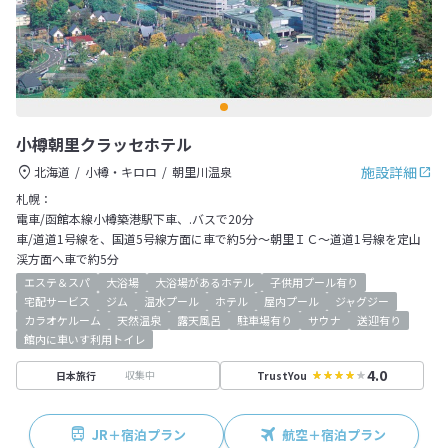
小樽朝里クラッセホテル
施設詳細
北海道
小樽・キロロ
朝里川温泉
札幌：
電車/函館本線小樽築港駅下車、.バスで20分
車/道道1号線を、国道5号線方面に車で約5分～朝里ＩＣ～道道1号線を定山
渓方面へ車で約5分
エステ＆スパ
大浴場
大浴場があるホテル
子供用プール有り
宅配サービス
ジム
温水プール
ホテル
屋内プール
ジャグジー
カラオケルーム
天然温泉
露天風呂
駐車場有り
サウナ
送迎有り
館内に車いす利用トイレ
4.0
収集中
日本旅行
TrustYou
JR＋宿泊プラン
航空＋宿泊プラン