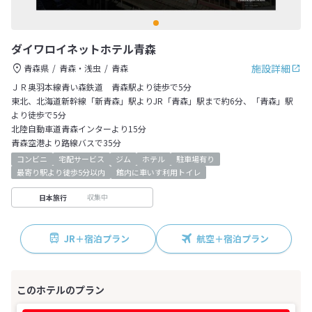
ダイワロイネットホテル青森
施設詳細
青森県
青森・浅虫
青森
ＪＲ奥羽本線青い森鉄道 青森駅より徒歩で5分
東北、北海道新幹線「新青森」駅よりJR「青森」駅まで約6分、「青森」駅
より徒歩で5分
北陸自動車道青森インターより15分
青森空港より路線バスで35分
コンビニ
宅配サービス
ジム
ホテル
駐車場有り
最寄り駅より徒歩5分以内
館内に車いす利用トイレ
収集中
日本旅行
JR＋宿泊プラン
航空＋宿泊プラン