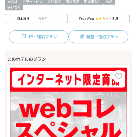
大浴場
宅配サービス
天然温泉
露天風呂
駐車場有り
旅館
送迎有り
3.9
収集中
日本旅行
TrustYou
JR＋宿泊プラン
航空＋宿泊プラン