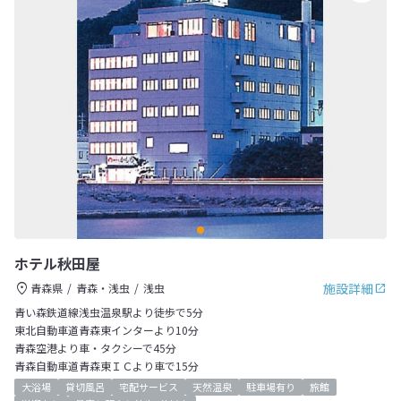
ホテル秋田屋
施設詳細
青森県
青森・浅虫
浅虫
青い森鉄道線浅虫温泉駅より徒歩で5分
東北自動車道青森東インターより10分
青森空港より車・タクシーで45分
青森自動車道青森東ＩＣより車で15分
大浴場
貸切風呂
宅配サービス
天然温泉
駐車場有り
旅館