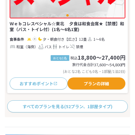
Ｗｅｂコレスペシャル☆東北 夕食は和食会席★【禁煙】和
室（バス・トイレ付）(1名～6名1室)
夕・朝食付き
【広さ】12畳
1～6名
和室（海側）
バス
トイレ
禁煙
18,800～27,400円
税込
おとな1名
旅行代金合計
37,600〜54,800
円
(おとな2名 こども0名・1部屋/1泊2日)
おすすめポイント
プランの詳細
すべてのプランを見る
(52プラン、1部屋タイプ)