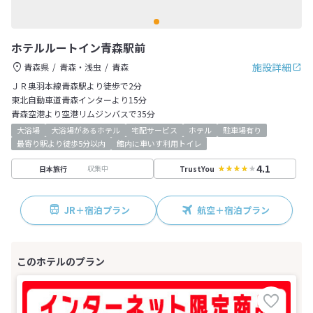
ホテルルートイン青森駅前
施設詳細
青森県
青森・浅虫
青森
ＪＲ奥羽本線青森駅より徒歩で2分
東北自動車道青森インターより15分
青森空港より空港リムジンバスで35分
大浴場
大浴場があるホテル
宅配サービス
ホテル
駐車場有り
最寄り駅より徒歩5分以内
館内に車いす利用トイレ
4.1
収集中
日本旅行
TrustYou
JR＋宿泊プラン
航空＋宿泊プラン