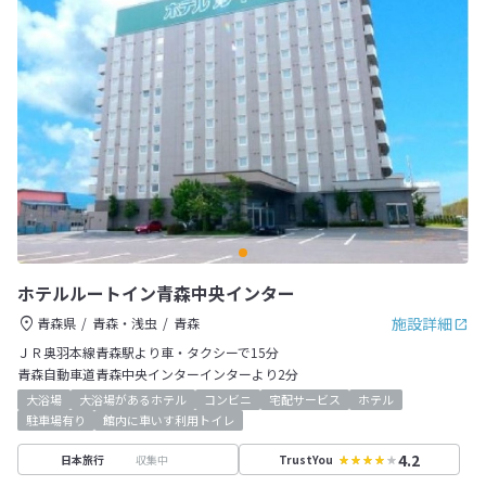
ホテルルートイン青森中央インター
施設詳細
青森県
青森・浅虫
青森
ＪＲ奥羽本線青森駅より車・タクシーで15分
青森自動車道青森中央インターインターより2分
大浴場
大浴場があるホテル
コンビニ
宅配サービス
ホテル
駐車場有り
館内に車いす利用トイレ
4.2
収集中
日本旅行
TrustYou