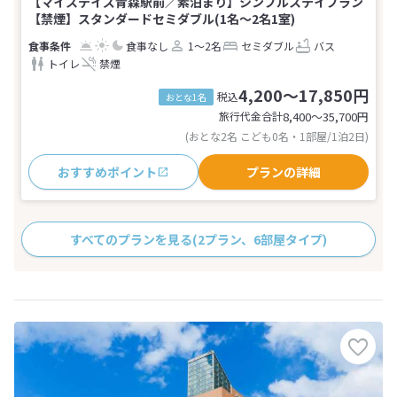
【マイステイズ青森駅前／素泊まり】シンプルステイプラン
【禁煙】スタンダードセミダブル(1名～2名1室)
食事なし
1～2名
セミダブル
バス
トイレ
禁煙
4,200～17,850円
税込
おとな1名
旅行代金合計
8,400〜35,700
円
(おとな2名 こども0名・1部屋/1泊2日)
おすすめポイント
プランの詳細
すべてのプランを見る
(2プラン、6部屋タイプ)