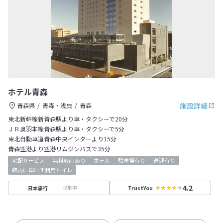
ホテル青森
施設詳細
青森県
青森・浅虫
青森
東北新幹線新青森駅より車・タクシーで20分
ＪＲ奥羽本線青森駅より車・タクシーで5分
東北自動車道青森中央インターより15分
青森空港より空港リムジンバスで35分
宅配サービス
無料WiFiあり
ホテル
駐車場有り
送迎有り
館内に車いす利用トイレ
4.2
収集中
日本旅行
TrustYou