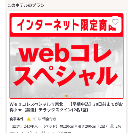
Ｗｅｂコレスペシャル☆東北 【早期申込】30日前までがお
得♪★【禁煙】デラックスツイン(2名1室)
朝食付き
【広さ】24.0平米
【ベッド】幅120cm×長さ200cm（2台）
2名