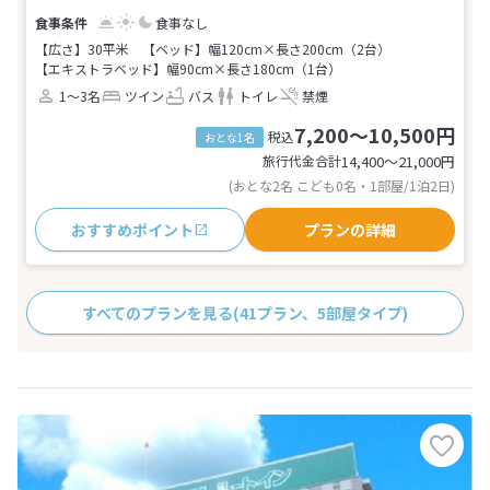
食事なし
【広さ】30平米
【ベッド】幅120cm×長さ200cm（2台）
【エキストラベッド】幅90cm×長さ180cm（1台）
1～3名
ツイン
バス
トイレ
禁煙
7,200～10,500円
税込
おとな1名
旅行代金合計
14,400〜21,000
円
(おとな2名 こども0名・1部屋/1泊2日)
おすすめポイント
プランの詳細
すべてのプランを見る
(41プラン、5部屋タイプ)