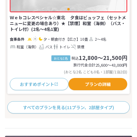
Ｗｅｂコレスペシャル☆東北 夕食はビュッフェ（セットメ
ニューに変更の場合あり）★【禁煙】和室（海側）（バス・
トイレ付）(2名～4名1室)
夕・朝食付き
【広さ】10畳
2～4名
和室（海側）
バス
トイレ
禁煙
12,800～21,500円
税込
おとな1名
旅行代金合計
25,600〜43,000
円
(おとな2名 こども0名・1部屋/1泊2日)
おすすめポイント
プランの詳細
すべてのプランを見る
(11プラン、2部屋タイプ)