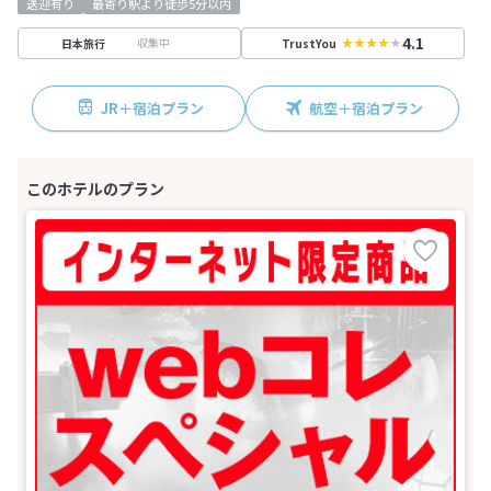
送迎有り
最寄り駅より徒歩5分以内
4.1
収集中
日本旅行
TrustYou
JR＋宿泊プラン
航空＋宿泊プラン