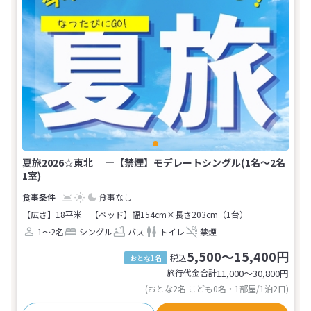
夏旅2026☆東北 ―【禁煙】モデレートシングル(1名～2名
1室)
食事なし
【広さ】18平米
【ベッド】幅154cm×長さ203cm（1台）
1～2名
シングル
バス
トイレ
禁煙
5,500～15,400円
税込
おとな1名
旅行代金合計
11,000〜30,800
円
(おとな2名 こども0名・1部屋/1泊2日)