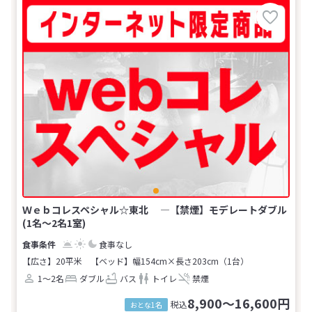
Ｗｅｂコレスペシャル☆東北 ―【禁煙】モデレートダブル
(1名～2名1室)
食事なし
【広さ】20平米
【ベッド】幅154cm×長さ203cm（1台）
1～2名
ダブル
バス
トイレ
禁煙
8,900～16,600円
税込
おとな1名