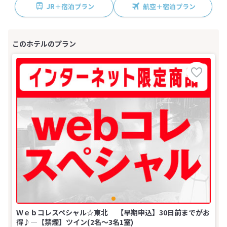
JR＋宿泊プラン
航空＋宿泊プラン
Ｗｅｂコレスペシャル☆東北 【早期申込】30日前までがお
得♪―【禁煙】ツイン(2名～3名1室)