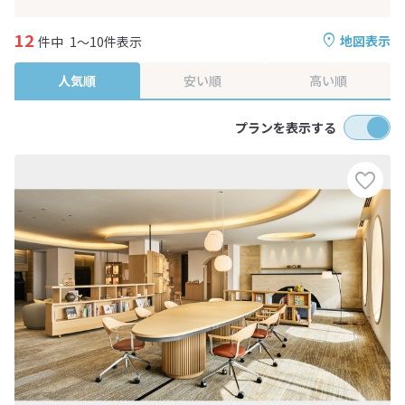
12
地図表示
件中
1～10件表示
人気順
安い順
高い順
プランを表示する