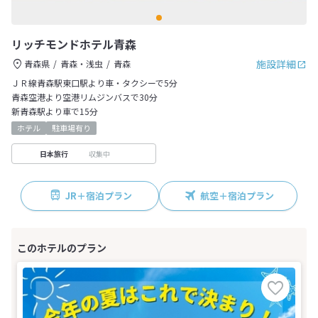
リッチモンドホテル青森
施設詳細
青森県
青森・浅虫
青森
ＪＲ線青森駅東口駅より車・タクシーで5分
青森空港より空港リムジンバスで30分
新青森駅より車で15分
ホテル
駐車場有り
収集中
日本旅行
JR＋宿泊プラン
航空＋宿泊プラン