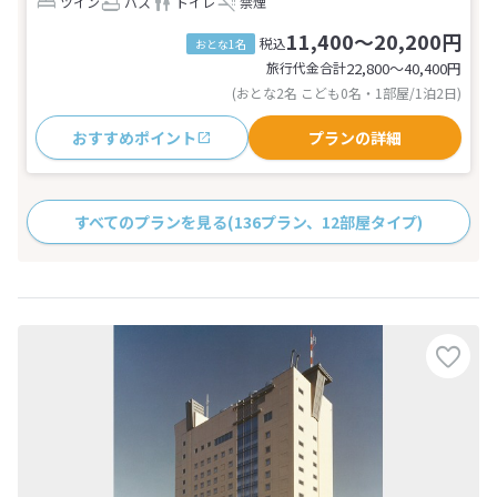
ツイン
バス
トイレ
禁煙
11,400～20,200円
税込
おとな1名
旅行代金合計
22,800〜40,400
円
(おとな2名 こども0名・1部屋/1泊2日)
おすすめポイント
プランの詳細
すべてのプランを見る
(136プラン、12部屋タイプ)