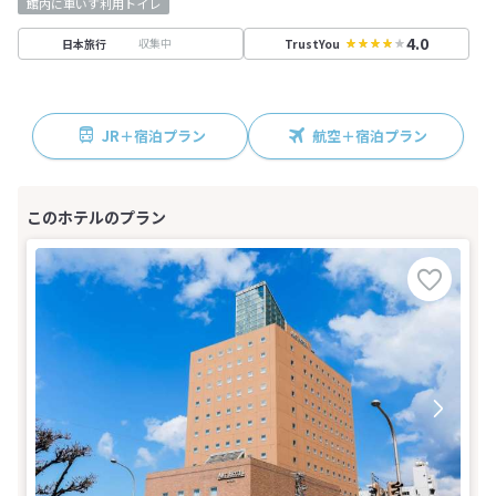
館内に車いす利用トイレ
4.0
収集中
日本旅行
TrustYou
JR＋宿泊プラン
航空＋宿泊プラン