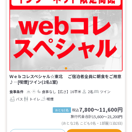
Ｗｅｂコレスペシャル☆東北 ご宿泊者全員に朝食をご用意
♪―[喫煙]ツイン(2名1室)
食事なし
【広さ】16平米
2名
ツイン
バス
トイレ
喫煙
7,800～11,600円
税込
おとな1名
旅行代金合計
15,600〜23,200
円
(おとな2名 こども0名・1部屋/1泊2日)