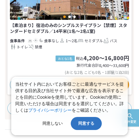
【素泊まり】宿泊のみのシンプルステイプラン【禁煙】スタ
ンダードセミダブル／14平米(1名～2名1室)
食事なし
1～2名
セミダブル
バス
トイレ
禁煙
4,200～16,800円
税込
おとな1名
旅行代金合計
8,400〜33,600
円
(おとな2名 こども0名・1部屋/1泊2日)
当社サイト内においてお客様ごとに最適なサービスを提
おすすめポイント
プランの詳細
供する目的及び当社サイト外で最適な広告を表示するこ
とを目的にCookieを使用しています。Cookieの使用に
同意いただける場合は同意するを選択してください。詳
すべてのプランを見る
(2プラン、14部屋タイプ)
しくは
プライバシーポリシー
をご確認ください。
条件変更
同意しない
同意する