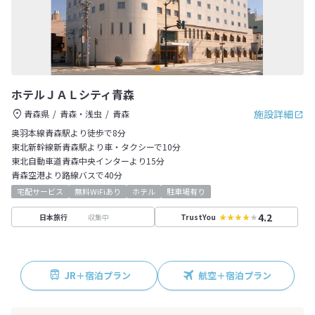
ホテルＪＡＬシティ青森
施設詳細
青森県
青森・浅虫
青森
奥羽本線青森駅より徒歩で8分
東北新幹線新青森駅より車・タクシーで10分
東北自動車道青森中央インターより15分
青森空港より路線バスで40分
宅配サービス
無料WiFiあり
ホテル
駐車場有り
4.2
収集中
日本旅行
TrustYou
JR＋宿泊プラン
航空＋宿泊プラン