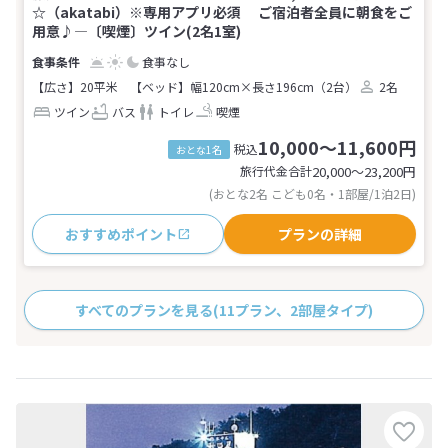
☆（akatabi）※専用アプリ必須 ご宿泊者全員に朝食をご
用意♪―〔喫煙〕ツイン(2名1室)
食事なし
【広さ】20平米
【ベッド】幅120cm×長さ196cm（2台）
2名
ツイン
バス
トイレ
喫煙
10,000～11,600円
税込
おとな1名
旅行代金合計
20,000〜23,200
円
(おとな2名 こども0名・1部屋/1泊2日)
おすすめポイント
プランの詳細
すべてのプランを見る
(11プラン、2部屋タイプ)