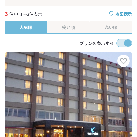
3
地図表示
件中
1～3件表示
人気順
安い順
高い順
プランを表示する