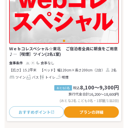
Ｗｅｂコレスペシャル☆東北 ご宿泊者全員に朝食をご用意
♪―［喫煙］ツイン(2名1室)
食事なし
【広さ】15.2平米
【ベッド】幅120cm×長さ200cm（2台）
2名
ツイン
バス
トイレ
喫煙
8,100～9,300円
税込
おとな1名
旅行代金合計
16,200〜18,600
円
(おとな2名 こども0名・1部屋/1泊2日)
おすすめポイント
プランの詳細