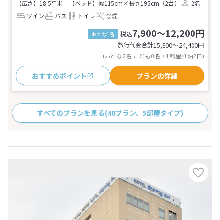
【広さ】18.5平米
【ベッド】幅115cm×長さ195cm（2台）
2名
ツイン
バス
トイレ
禁煙
7,900～12,200円
税込
おとな1名
旅行代金合計
15,800〜24,400
円
(おとな2名 こども0名・1部屋/1泊2日)
おすすめポイント
プランの詳細
すべてのプランを見る
(40プラン、5部屋タイプ)