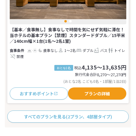
【基本／食事無し】食事なしで時間を気にせず気軽に滞在！
当ホテルの基本プラン【禁煙】スタンダードダブル／15平米
／140cm幅×1台(1名～2名1室)
食事なし
1～2名
ダブル
バス
トイレ
禁煙
4,135～13,635円
税込
おとな1名
旅行代金合計
8,270〜27,270
円
(おとな2名 こども0名・1部屋/1泊2日)
おすすめポイント
プランの詳細
すべてのプランを見る
(2プラン、4部屋タイプ)