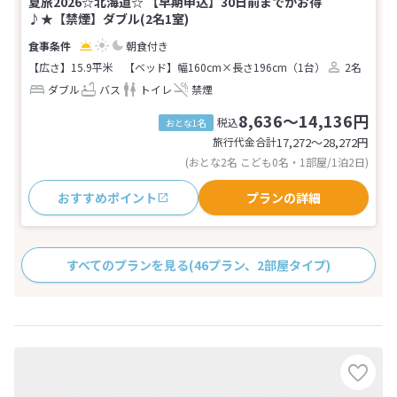
夏旅2026☆北海道☆ 【早期申込】30日前までがお得
♪★【禁煙】ダブル(2名1室)
朝食付き
【広さ】15.9平米
【ベッド】幅160cm×長さ196cm（1台）
2名
ダブル
バス
トイレ
禁煙
8,636～14,136円
税込
おとな1名
旅行代金合計
17,272〜28,272
円
(おとな2名 こども0名・1部屋/1泊2日)
おすすめポイント
プランの詳細
すべてのプランを見る
(46プラン、2部屋タイプ)