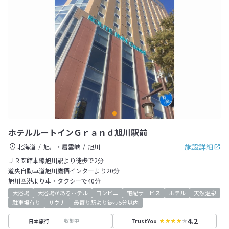
ホテルルートインＧｒａｎｄ旭川駅前
施設詳細
北海道
旭川・層雲峡
旭川
ＪＲ函館本線旭川駅より徒歩で2分
道央自動車道旭川鷹栖インターより20分
旭川空港より車・タクシーで40分
大浴場
大浴場があるホテル
コンビニ
宅配サービス
ホテル
天然温泉
駐車場有り
サウナ
最寄り駅より徒歩5分以内
4.2
収集中
日本旅行
TrustYou