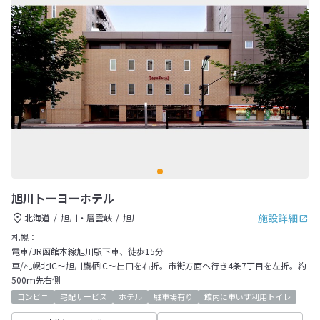
旭川トーヨーホテル
施設詳細
北海道
旭川・層雲峡
旭川
札幌：
電車/JR函館本線旭川駅下車、徒歩15分
車/札幌北IC～旭川鷹栖IC～出口を右折。市街方面へ行き4条7丁目を左折。約
500ｍ先右側
コンビニ
宅配サービス
ホテル
駐車場有り
館内に車いす利用トイレ