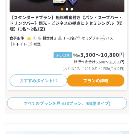
【スタンダードプラン】無料朝食付き《パン・スープバー・
ドリンクバー》観光・ビジネスの拠点に♪セミシングル（喫
煙）(1名～2名1室)
朝食付き
1～2名
セミダブル
バス
トイレ
喫煙
3,300～10,800円
税込
おとな1名
旅行代金合計
6,600〜21,600
円
(おとな2名 こども0名・1部屋/1泊2日)
おすすめポイント
プランの詳細
すべてのプランを見る
(3プラン、4部屋タイプ)