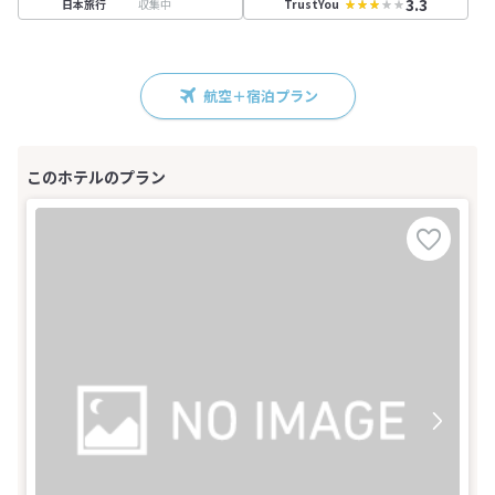
3.3
収集中
日本旅行
TrustYou
航空＋宿泊プラン