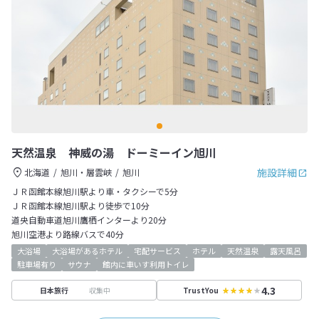
天然温泉 神威の湯 ドーミーイン旭川
施設詳細
北海道
旭川・層雲峡
旭川
ＪＲ函館本線旭川駅より車・タクシーで5分
ＪＲ函館本線旭川駅より徒歩で10分
道央自動車道旭川鷹栖インターより20分
旭川空港より路線バスで40分
大浴場
大浴場があるホテル
宅配サービス
ホテル
天然温泉
露天風呂
駐車場有り
サウナ
館内に車いす利用トイレ
4.3
収集中
日本旅行
TrustYou