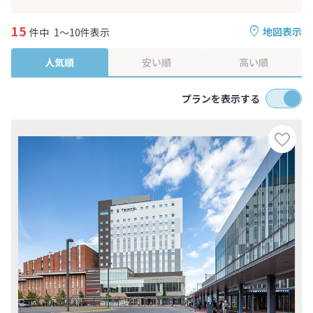
15
地図表示
件中
1～10件表示
人気順
安い順
高い順
プランを表示する