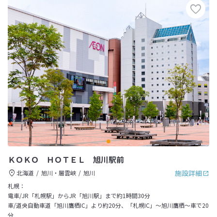
ＫＯＫＯ ＨＯＴＥＬ 旭川駅前
施設詳細
北海道
旭川・層雲峡
旭川
札幌：
電車/JR「札幌駅」からJR「旭川駅」まで約1時間30分
車/道央自動車道「旭川鷹栖IC」より約20分、「札幌IC」～旭川鷹栖～車で20
分