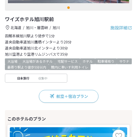
ワイズホテル旭川駅前
施設詳細
北海道
旭川・層雲峡
旭川
函館本線旭川駅より徒歩で1分
道央自動車道旭川鷹栖インターより20分
道央自動車道旭川北インターより30分
旭川空港より空港リムジンバスで35分
大浴場
大浴場があるホテル
宅配サービス
ホテル
駐車場有り
サウナ
最寄り駅より徒歩5分以内
館内に車いす利用トイレ
収集中
日本旅行
航空＋宿泊プラン