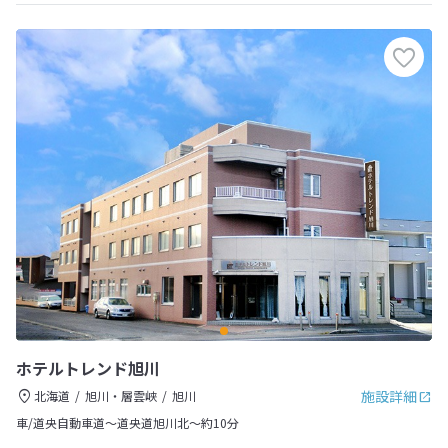
ホテルトレンド旭川
施設詳細
北海道
旭川・層雲峡
旭川
車/道央自動車道～道央道旭川北～約10分