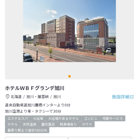
ホテルＷＢＦグランデ旭川
施設詳細
北海道
旭川・層雲峡
旭川
道央自動車道旭川鷹栖インターより0分
旭川空港より車・タクシーで30分
エステ＆スパ
大浴場
大浴場があるホテル
コンビニ
宅配サービス
ホテル
天然温泉
露天風呂
駐車場有り
サウナ
最寄り駅より徒歩5分以内