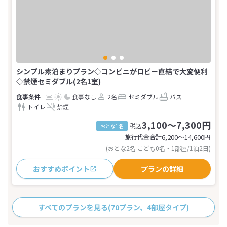
シンプル素泊まりプラン◇コンビニがロビー直結で大変便利
◇禁煙セミダブル(2名1室)
食事なし
2名
セミダブル
バス
トイレ
禁煙
3,100～7,300円
税込
おとな1名
旅行代金合計
6,200〜14,600
円
(おとな2名 こども0名・1部屋/1泊2日)
おすすめポイント
プランの詳細
すべてのプランを見る
(70プラン、4部屋タイプ)