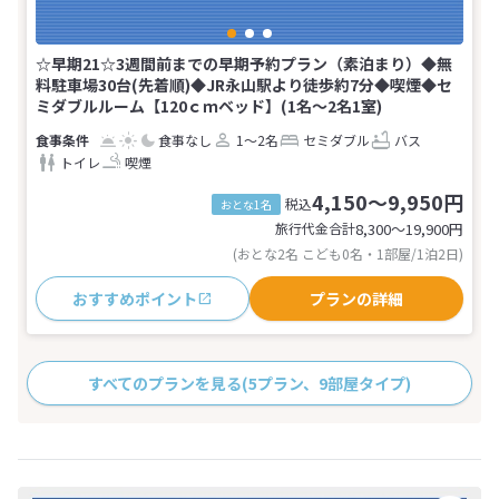
☆早期21☆3週間前までの早期予約プラン（素泊まり）◆無
料駐車場30台(先着順)◆JR永山駅より徒歩約7分◆喫煙◆セ
ミダブルルーム【120ｃｍベッド】(1名～2名1室)
食事なし
1～2名
セミダブル
バス
トイレ
喫煙
4,150～9,950円
税込
おとな1名
旅行代金合計
8,300〜19,900
円
(おとな2名 こども0名・1部屋/1泊2日)
おすすめポイント
プランの詳細
すべてのプランを見る
(5プラン、9部屋タイプ)