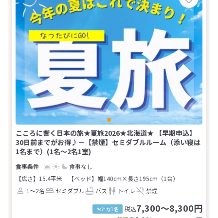
こころに響く日本の旅★夏旅2026★北海道★ 【早期申込】
30日前までがお得♪－【禁煙】セミダブルルーム（添い寝は
1名まで）(1名～2名1室)
食事なし
【広さ】15.4平米
【ベッド】幅140cm×長さ195cm（1台）
1～2名
セミダブル
バス
トイレ
禁煙
7,300～8,300円
税込
おとな1名