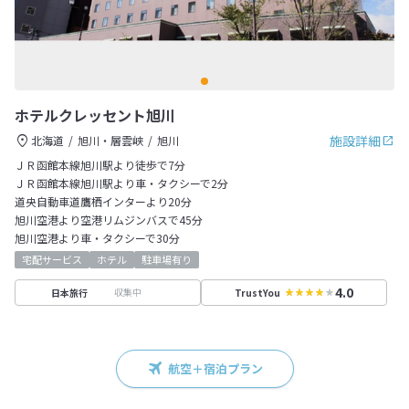
ホテルクレッセント旭川
施設詳細
北海道
旭川・層雲峡
旭川
ＪＲ函館本線旭川駅より徒歩で7分
ＪＲ函館本線旭川駅より車・タクシーで2分
道央自動車道鷹栖インターより20分
旭川空港より空港リムジンバスで45分
旭川空港より車・タクシーで30分
宅配サービス
ホテル
駐車場有り
4.0
収集中
日本旅行
TrustYou
航空＋宿泊プラン