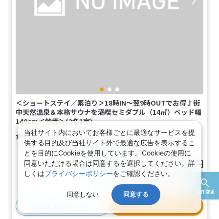
＜ショートステイ／素泊り＞18時IN～翌9時OUTでお得♪街
中天然温泉＆本格サウナを満喫セミダブル（14㎡）ベッド幅
140cm＜禁煙＞(2名1室)
当社サイト内においてお客様ごとに最適なサービスを提
食事なし
2名
セミダブル
バス
供する目的及び当社サイト外で最適な広告を表示するこ
トイレ
禁煙
とを目的にCookieを使用しています。Cookieの使用に
4,290～16,260円
同意いただける場合は同意するを選択してください。詳
税込
おとな1名
しくは
プライバシーポリシー
をご確認ください。
旅行代金合計
8,580〜32,520
円
(おとな2名 こども0名・1部屋/1泊2日)
条件変更
同意しない
同意する
おすすめポイント
プランの詳細