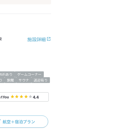
施設詳細
泉
iFiあり
ゲームコーナー
り
旅館
サウナ
送迎有り
4.4
stYou
航空＋宿泊プラン