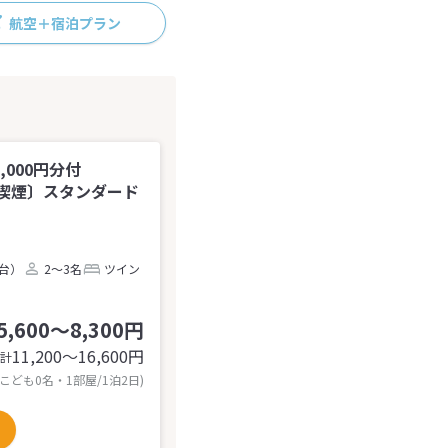
航空＋宿泊プラン
000円分付
〔喫煙〕スタンダード
2台）
2～3名
ツイン
5,600～8,300円
11,200〜16,600
円
計
 こども0名・1部屋/1泊2日)