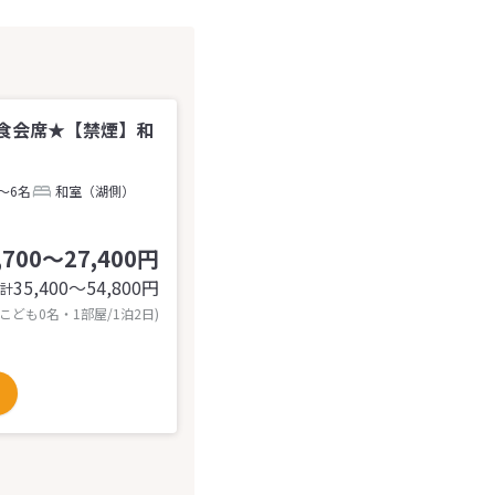
食会席★【禁煙】和
～6名
和室（湖側）
,700～27,400円
35,400〜54,800
円
計
 こども0名・1部屋/1泊2日)