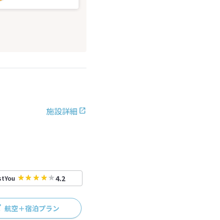
施設詳細
4.2
stYou
航空＋宿泊プラン