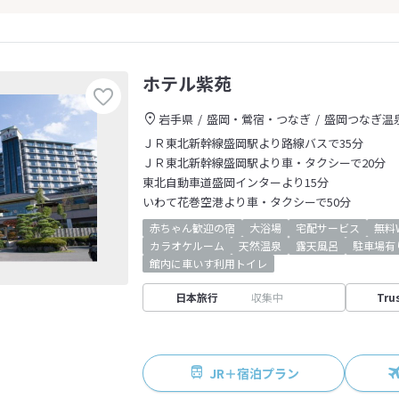
ホテル紫苑
岩手県
盛岡・鶯宿・つなぎ
盛岡つなぎ温
ＪＲ東北新幹線盛岡駅より路線バスで35分
ＪＲ東北新幹線盛岡駅より車・タクシーで20分
東北自動車道盛岡インターより15分
いわて花巻空港より車・タクシーで50分
赤ちゃん歓迎の宿
大浴場
宅配サービス
無料W
カラオケルーム
天然温泉
露天風呂
駐車場有
館内に車いす利用トイレ
日本旅行
収集中
Tru
JR＋宿泊プラン