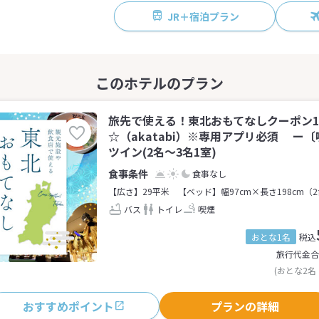
JR＋宿泊プラン
旅先で使える！東北おもてなしクーポン1,
☆（akatabi）※専用アプリ必須 ー
ツイン(2名～3名1室)
食事なし
【広さ】29平米
【ベッド】幅97cm×長さ198cm（
バス
トイレ
喫煙
おとな1名
税込
旅行代金合
(おとな2名
おすすめポイント
プランの詳細