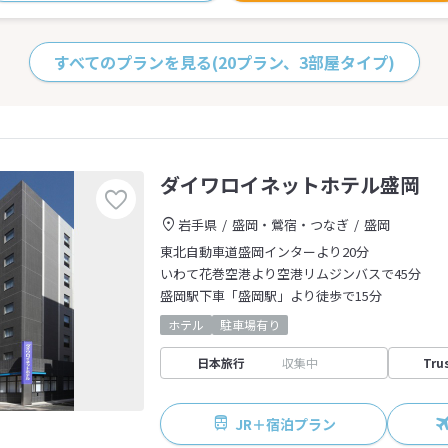
すべてのプランを見る
(20プラン、3部屋タイプ)
ダイワロイネットホテル盛岡
岩手県
盛岡・鶯宿・つなぎ
盛岡
東北自動車道盛岡インターより20分
いわて花巻空港より空港リムジンバスで45分
盛岡駅下車「盛岡駅」より徒歩で15分
ホテル
駐車場有り
日本旅行
収集中
Tru
JR＋宿泊プラン