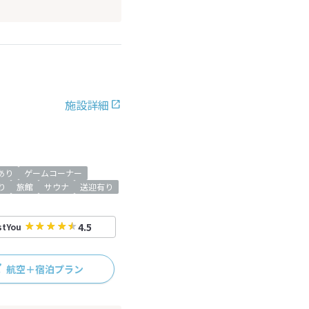
施設詳細
iあり
ゲームコーナー
り
旅館
サウナ
送迎有り
4.5
stYou
航空＋宿泊プラン