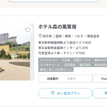
ホテル森の風鴬宿
岩手県
盛岡・鶯宿・つなぎ
鴬宿温泉
東北新幹線盛岡駅より送迎バスで40分
東北自動車道盛岡インターより20分
花巻空港より車・タクシーで70分
エステ＆スパ
大浴場
宅配サービス
無料WiF
カラオケルーム
天然温泉
露天風呂
駐車場有
館内に車いす利用トイレ
日本旅行
収集中
Tru
JR＋宿泊プラン