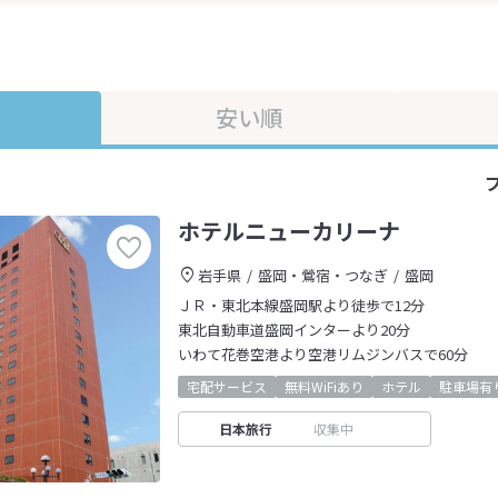
安い順
ホテルニューカリーナ
岩手県
盛岡・鶯宿・つなぎ
盛岡
ＪＲ・東北本線盛岡駅より徒歩で12分
東北自動車道盛岡インターより20分
いわて花巻空港より空港リムジンバスで60分
宅配サービス
無料WiFiあり
ホテル
駐車場有
日本旅行
収集中