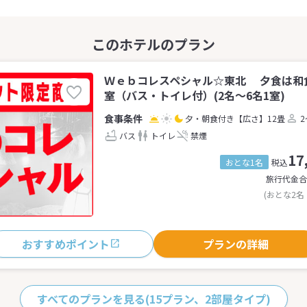
Ｗｅｂコレスペシャル☆東北 夕食は和
室（バス・トイレ付）(2名～6名1室)
夕・朝食付き
【広さ】12畳
2
バス
トイレ
禁煙
17
おとな1名
税込
旅行代金合
(おとな2名
おすすめポイント
プランの詳細
すべてのプランを見る
(15プラン、2部屋タイプ)