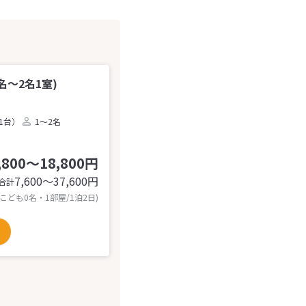
～2名1室)
1台）
1～2名
,800～18,800円
7,600〜37,600
円
合計
 こども0名・1部屋/1泊2日)