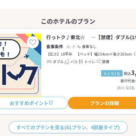
行っトク♪東北☆ ―【禁煙】ダブル(1名
食事なし
【広さ】18平米
【ベッド】幅154cm×長さ203cm（
ダブル
バス
トイレ
禁煙
3
おとな1名
税込
旅行代金
(おとな2名
おすすめポイント
プランの詳細
すべてのプランを見る
(61プラン、4部屋タイプ)