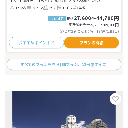
【広さ】36平米
【ベッド】幅110cm×長さ200cm（2台）
1～2名
ツイン
バス
トイレ
禁煙
27,600～44,700円
税込
おとな1名
旅行代金合計
55,200〜89,400
円
(おとな2名 こども0名・1部屋/1泊2日)
おすすめポイント
プランの詳細
すべてのプランを見る
(69プラン、12部屋タイプ)