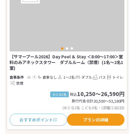
【サマープール2026】Day Pool ＆ Stay ＜8:00～17:00＞室
料のみアネックスタワー ダブルルーム（禁煙）(1名～2名1
室)
食事なし
1～2名
ダブル
バス
トイレ
禁煙
10,250～26,590円
税込
おとな1名
旅行代金合計
20,500〜53,180
円
(おとな2名 こども0名・1部屋/1泊2日)
おすすめポイント
プランの詳細