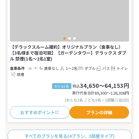
【デラックスルーム確約】オリジナルプラン（食事なし）
【3名様まで宿泊可能】【ガーデンタワー】デラックス ダブ
ル 禁煙(1名～2名1室)
食事なし
1～2名
ダブル
バス
トイレ
禁煙
34,650～64,153円
税込
おとな1名
旅行代金合計
69,300〜128,306
円
(おとな2名 こども0名・1部屋/1泊2日)
おすすめポイント
プランの詳細
すべてのプランを見る
(4プラン、3部屋タイプ)