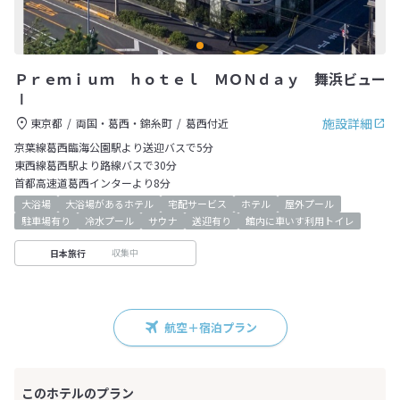
Ｐｒｅｍｉｕｍ ｈｏｔｅｌ ＭＯＮｄａｙ 舞浜ビュー
Ⅰ
施設詳細
東京都
両国・葛西・錦糸町
葛西付近
京葉線葛西臨海公園駅より送迎バスで5分
東西線葛西駅より路線バスで30分
首都高速道葛西インターより8分
大浴場
大浴場があるホテル
宅配サービス
ホテル
屋外プール
駐車場有り
冷水プール
サウナ
送迎有り
館内に車いす利用トイレ
収集中
日本旅行
航空＋宿泊プラン