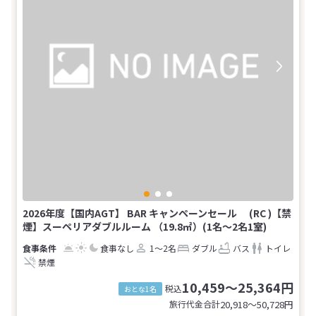
2026年度【国内AGT】 BAR キャンペーンセール (RC )【禁
煙】スーペリアダブルルーム （19.8㎡）(1名～2名1室)
食事なし
1～2名
ダブル
バス
トイレ
禁煙
10,459～25,364円
税込
おとな1名
旅行代金合計
20,918〜50,728
円