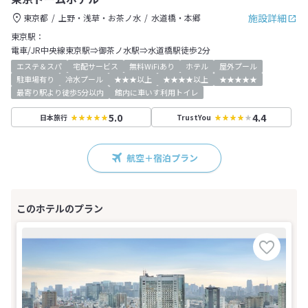
施設詳細
東京都
上野・浅草・お茶ノ水
水道橋・本郷
東京駅：
電車/JR中央線東京駅⇒御茶ノ水駅⇒水道橋駅徒歩2分
エステ＆スパ
宅配サービス
無料WiFiあり
ホテル
屋外プール
駐車場有り
冷水プール
★★★以上
★★★★以上
★★★★★
最寄り駅より徒歩5分以内
館内に車いす利用トイレ
5.0
4.4
日本旅行
TrustYou
航空＋宿泊プラン