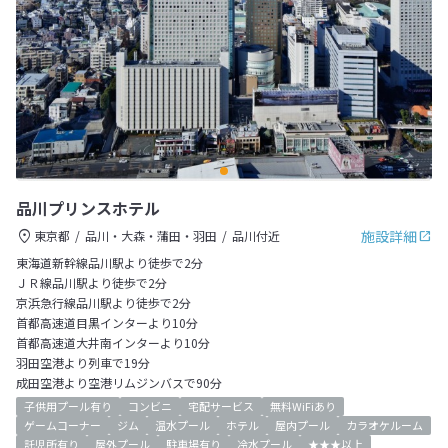
品川プリンスホテル
施設詳細
東京都
品川・大森・蒲田・羽田
品川付近
東海道新幹線品川駅より徒歩で2分
ＪＲ線品川駅より徒歩で2分
京浜急行線品川駅より徒歩で2分
首都高速道目黒インターより10分
首都高速道大井南インターより10分
羽田空港より列車で19分
成田空港より空港リムジンバスで90分
子供用プール有り
コンビニ
宅配サービス
無料WiFiあり
ゲームコーナー
ジム
温水プール
ホテル
屋内プール
カラオケルーム
託児所有り
屋外プール
駐車場有り
冷水プール
★★★以上