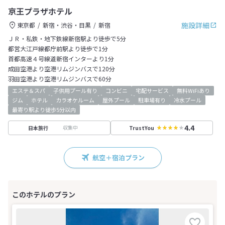
京王プラザホテル
施設詳細
東京都
新宿・渋谷・目黒
新宿
ＪＲ・私鉄・地下鉄線新宿駅より徒歩で5分
都営大江戸線都庁前駅より徒歩で1分
首都高速４号線道新宿インターより1分
成田空港より空港リムジンバスで120分
羽田空港より空港リムジンバスで60分
エステ＆スパ
子供用プール有り
コンビニ
宅配サービス
無料WiFiあり
ジム
ホテル
カラオケルーム
屋外プール
駐車場有り
冷水プール
最寄り駅より徒歩5分以内
4.4
収集中
日本旅行
TrustYou
航空＋宿泊プラン