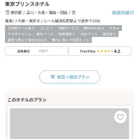
東京プリンスホテル
施設詳細
東京都
品川・大森・蒲田・羽田
芝
電車/ＪＲ線・東京モノレール線浜松町駅より徒歩で10分
子供用プール有り
コンビニ
宅配サービス
無料WiFiあり
ホテル
カラオケルーム
屋外プール
駐車場有り
冷水プール
送迎有り
最寄り駅より徒歩5分以内
館内に車いす利用トイレ
4.2
収集中
日本旅行
TrustYou
航空＋宿泊プラン