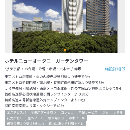
ホテルニューオータニ ガーデンタワー
施設詳細
東京都
お台場・汐留・赤坂・六本木
赤坂
東京メトロ銀座線・丸の内線赤坂見附駅より徒歩で3分
東京メトロ半蔵門線・南北線・有楽町線永田町駅より徒歩で3分
ＪＲ中央線・総武線・東京メトロ南北線・丸の内線四ツ谷駅より徒歩で8分
首都高速都心環状線道霞ヶ関ランプインターより10分
首都高速４号新宿線道外苑ランプインターより10分
羽田空港空港より車・タクシーで40分
エステ＆スパ
子供用プール有り
コンビニ
宅配サービス
ジム
ホテル
託児所有り
屋外プール
駐車場有り
冷水プール
最寄り駅より徒歩5分以内
館内に車いす利用トイレ