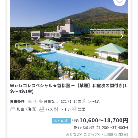
Ｗｅｂコレスペシャル★首都圏 －【禁煙】和室次の間付き(1
名～4名1室)
食事なし
【広さ】10畳
1～4名
和室（海側）
バス
トイレ
禁煙
10,600～18,700円
税込
おとな1名
旅行代金合計
21,200〜37,400
円
(おとな2名 こども0名・1部屋/1泊2日)