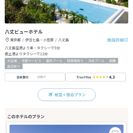
八丈ビューホテル
施設詳細
東京都
伊豆七島・小笠原
八丈島
八丈島空港より車・タクシーで5分
底土港よりタクシーで12分
大浴場
宅配サービス
屋外プール
駐車場有り
冷水プール
旅館
送迎有り
4.3
収集中
日本旅行
TrustYou
航空＋宿泊プラン