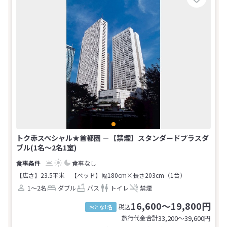
トク赤スペシャル★首都圏 －【禁煙】スタンダードプラスダ
ブル(1名～2名1室)
食事なし
【広さ】23.5平米
【ベッド】幅180cm×長さ203cm（1台）
1～2名
ダブル
バス
トイレ
禁煙
16,600～19,800円
税込
おとな1名
旅行代金合計
33,200〜39,600
円