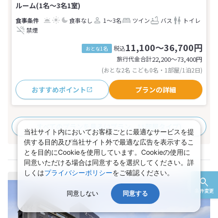
ルーム(1名～3名1室)
食事なし
1～3名
ツイン
バス
トイレ
禁煙
11,100～36,700円
税込
おとな1名
旅行代金合計
22,200〜73,400
円
(おとな2名 こども0名・1部屋/1泊2日)
おすすめポイント
プランの詳細
すべてのプランを見る
(2プラン、11部屋タイプ)
当社サイト内においてお客様ごとに最適なサービスを提
供する目的及び当社サイト外で最適な広告を表示するこ
とを目的にCookieを使用しています。Cookieの使用に
同意いただける場合は同意するを選択してください。詳
しくは
プライバシーポリシー
をご確認ください。
条件変更
同意しない
同意する