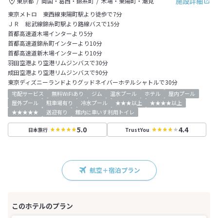
施設詳細
東京都
両国・葛西・錦糸町
木場・東陽町・潮見
東京メトロ 東西線東陽町駅より徒歩で7分
ＪＲ 総武線錦糸町駅より路線バスで15分
首都高速道木場インターより5分
首都高速道錦糸町インターより10分
首都高速道新木場インターより10分
羽田空港より空港リムジンバスで30分
成田空港より空港リムジンバスで90分
東京ディズニーランドよりグッドネイバーホテルシャトルで30分
宅配サービス
無料WiFiあり
ジム
温水プール
ホテル
屋内プール
屋外プール
駐車場有り
冷水プール
★★★以上
★★★★以上
★★★★★
送迎有り
館内に車いす利用トイレ
5.0
4.4
日本旅行
TrustYou
航空＋宿泊プラン