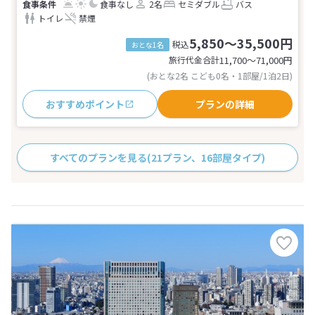
食事なし
2名
セミダブル
バス
トイレ
禁煙
5,850～35,500円
税込
おとな1名
旅行代金合計
11,700〜71,000
円
(おとな2名 こども0名・1部屋/1泊2日)
おすすめポイント
プランの詳細
すべてのプランを見る
(21プラン、16部屋タイプ)