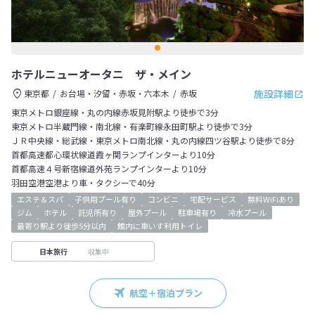
ホテルニューオータニ ザ・メイン
施設詳細
東京都
お台場・汐留・赤坂・六本木
赤坂
東京メトロ銀座線・丸の内線赤坂見附駅より徒歩で3分
東京メトロ半蔵門線・南北線・有楽町線永田町駅より徒歩で3分
ＪＲ中央線・総武線・東京メトロ南北線・丸の内線四ツ谷駅より徒歩で8分
首都高速都心環状線道霞ヶ関ランプインターより10分
首都高速４号新宿線道外苑ランプインターより10分
羽田空港空港より車・タクシーで40分
エステ＆スパ
子供用プール有り
コンビニ
宅配サービス
無料WiFiあり
ジム
ホテル
託児所有り
屋外プール
駐車場有り
冷水プール
最寄り駅より徒歩5分以内
館内に車いす利用トイレ
収集中
日本旅行
航空＋宿泊プラン