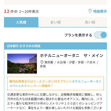
12
地図表示
件中
1～10件表示
人気順
安い順
高い順
プランを表示する
日本旅行 おすすめの施設
ホテルニューオータニ ザ・メイン
東京都
お台場・汐留・赤坂・六本木
赤坂
館内利用券またはミールクーポン付きプラン☆
ホテルニューオータニ
スペシャル
キャンペーン実施中！
交通至便な東京の中心に位置しながら、迎賓館赤坂離宮に隣接し、約１
万坪の広大な日本庭園の緑に囲まれた都会のオアシス。館内には、バラ
エティ豊かな和洋中37か所のレストランや１００近くのショッピングア
ーケードなど、滞在をより一層お楽しみいただける施設も多数ございま