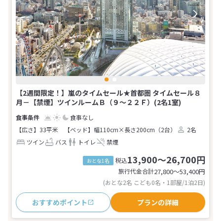
【2週間限定！】嵐のタイムセール★首都圏 タイムセール８
月－【禁煙】ツインルームＢ（９～２２Ｆ）(2名1室)
食事なし
【広さ】33平米
【ベッド】幅110cm×長さ200cm（2台）
2名
ツイン
バス
トイレ
禁煙
13,900～26,700円
税込
おとな1名
旅行代金合計
27,800〜53,400
円
(おとな2名 こども0名・1部屋/1泊2日)
おすすめポイント
プランの詳細