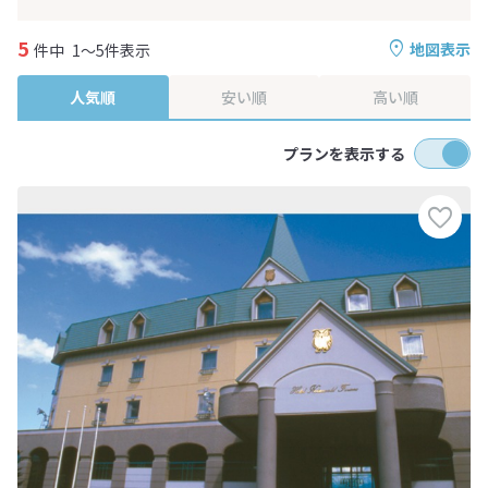
5
地図表示
件中
1～5件表示
人気順
安い順
高い順
プランを表示する