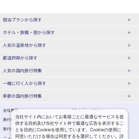
宿泊プランから探す
北海道
ホテル・旅館・宿
から探す
東北
北海道ホテル・旅館
人気の温泉地
から探す
青森県
岩手県
北海道
都道府県から探す
宮城県
秋田県
青森県ホテル・旅館
岩手県ホテル・旅館
湯の川温泉(北海道)
定山渓温泉(北海道)
人気の国内旅行特集
山形県
福島県
宮城県ホテル・旅館
秋田県ホテル・旅館
十勝川温泉(北海道)
阿寒湖温泉(北海道)
北海道旅行・ツアー
東京ディズニーリゾート®への旅
ユニバーサル・スタジオ・ジャパ
一緒に行く人
から探す
ンへの旅
関東
山形県ホテル・旅館
福島県ホテル・旅館
洞爺湖温泉(北海道)
川湯温泉(北海道)
東北
一人旅 国内版
家族・子連れ旅行 国内版
季節の国内旅行特集
温泉旅行
日帰り旅行
東京都
神奈川県
層雲峡温泉(北海道)
知床温泉(北海道)
青森旅行・ツアー
岩手旅行・ツアー
カップル・夫婦旅行 国内版
女子旅 国内版
桜・お花見特集
ゴールデンウィーク（GW）の国内
会社情報
プライバシーポリシー
旅行
当社サイト内においてお客様ごとに最適なサービスを提
埼玉県
千葉県
東京都ホテル・旅館
神奈川県ホテル・旅館
東北
旅行業登録票・約款
規約集
宮城旅行・ツアー
秋田旅行・ツアー
卒業旅行・学生旅行 国内版
供する目的及び当社サイト外で最適な広告を表示するこ
夏休み・お盆の国内旅行
7月の国内旅行
旅行条件書
商標について
とを目的にCookieを使用しています。Cookieの使用に
茨城県
栃木県
埼玉県ホテル・旅館
千葉県ホテル・旅館
花巻温泉(岩手)
蔵王温泉(山形)
山形旅行・ツアー
福島旅行・ツアー
同意いただける場合は同意するを選択してください。詳
ニュースリリース
採用情報