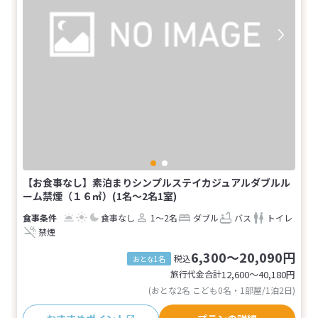
【お食事なし】素泊まりシンプルステイカジュアルダブルル
ーム禁煙（１６㎡）(1名～2名1室)
食事なし
1～2名
ダブル
バス
トイレ
禁煙
6,300～20,090円
税込
おとな1名
旅行代金合計
12,600〜40,180
円
(おとな2名 こども0名・1部屋/1泊2日)