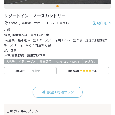
リゾートイン ノースカントリー
施設詳細
北海道
富良野・サホロ・トマム
富良野
札幌：
電車/JR根室本線 富良野駅下車
車/道央自動車道～三笠ＩＣ 又は 滝川ＩＣ～三笠から：道道美唄富良野
線 又は 滝川から：国道38号線
旭川空港：
電車/富良野線 富良野駅下車
大浴場
宅配サービス
露天風呂
ペンション・ロッジ
送迎有り
4.0
収集中
日本旅行
TrustYou
航空＋宿泊プラン