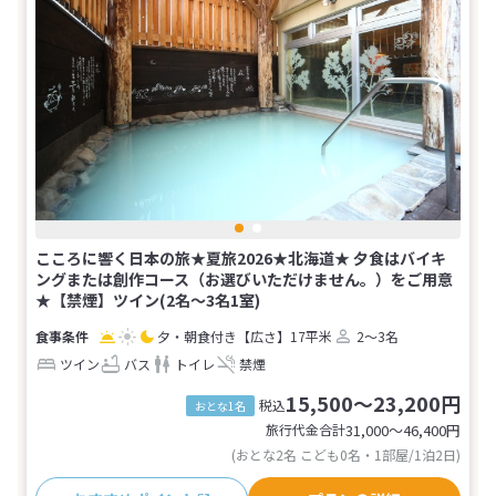
こころに響く日本の旅★夏旅2026★北海道★ 夕食はバイキ
ングまたは創作コース（お選びいただけません。）をご用意
★【禁煙】ツイン(2名～3名1室)
夕・朝食付き
【広さ】17平米
2～3名
ツイン
バス
トイレ
禁煙
15,500～23,200円
税込
おとな1名
旅行代金合計
31,000〜46,400
円
(おとな2名 こども0名・1部屋/1泊2日)