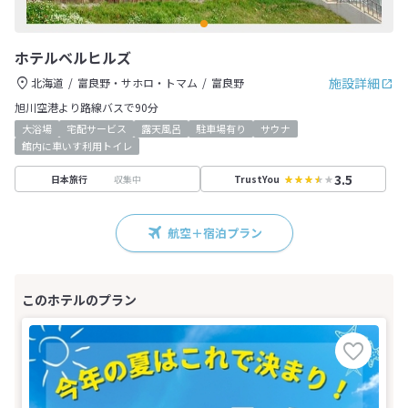
ホテルベルヒルズ
施設詳細
北海道
富良野・サホロ・トマム
富良野
旭川空港より路線バスで90分
大浴場
宅配サービス
露天風呂
駐車場有り
サウナ
館内に車いす利用トイレ
3.5
収集中
日本旅行
TrustYou
航空＋宿泊プラン