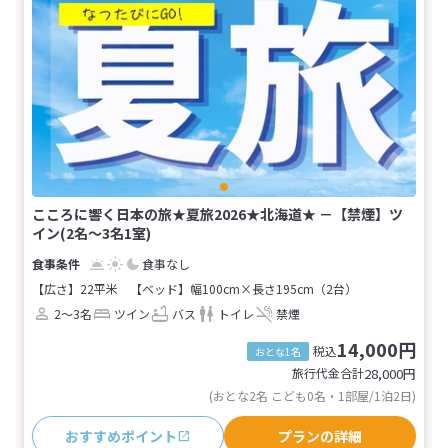
こころに響く日本の旅★夏旅2026★北海道★ －【禁煙】ツ
イン(2名～3名1室)
食事なし
【広さ】22平米
【ベッド】幅100cm×長さ195cm（2台）
2～3名
ツイン
バス
トイレ
禁煙
14,000円
税込
おとな1名
旅行代金合計
28,000
円
(おとな2名 こども0名・1部屋/1泊2日)
おすすめポイント
プランの詳細