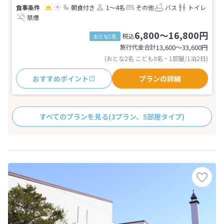
朝食付き
1～4名
その他
バス
トイレ
禁煙
6,800～16,800円
税込
おとな1名
旅行代金合計
13,600〜33,600
円
(おとな2名 こども0名・1部屋/1泊2日)
おすすめポイント
プランの詳細
すべてのプランを見る
(3プラン、5部屋タイプ)