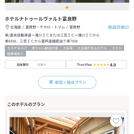
ホテルナトゥールヴァルト富良野
施設詳細
北海道
富良野・サホロ・トマム
富良野
車/道央自動車道～滝川ＩＣまたは三笠ＩＣ～滝川ＩＣから
車60分、三笠ＩＣから富芦道路経由で車70分
エステ＆スパ
赤ちゃん歓迎の宿
大浴場
大浴場があるホテル
ホテル
駐車場有り
4.0
収集中
日本旅行
TrustYou
航空＋宿泊プラン