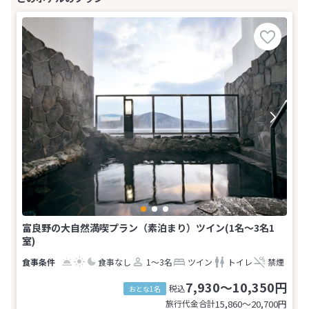
富良野の大自然満喫プラン（素泊まり）ツイン(1名～3名1
室)
食事なし
1～3名
ツイン
トイレ
禁煙
7,930～10,350円
税込
おとな1名
旅行代金合計
15,860〜20,700
円