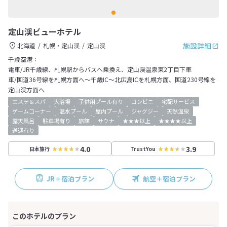
定山渓ビューホテル
施設詳細
北海道
札幌・定山渓
定山渓
千歳空港：
電車/JR千歳線、札幌駅からバスへ乗換え、定山渓温泉東2丁目下車
車/国道36号線を札幌方面へ～千歳IC～北広島ICを札幌方面、国道230号線を
定山渓方面へ
エステ＆スパ
大浴場
子供用プール有り
コンビニ
宅配サービス
ゲームコーナー
温水プール
屋内プール
ジャグジー
天然温泉
露天風呂
駐車場有り
旅館
サウナ
★★★以上
★★★★以上
送迎有り
4.0
3.9
日本旅行
TrustYou
JR＋宿泊プラン
航空＋宿泊プラン