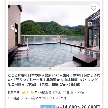
こころに響く日本の旅★夏旅2026★出発日の30日前から予約
OK！売りつくしセール♪北海道★ 夕食は和洋中バイキング
をご用意★【本館】【禁煙】和室(2名～5名1室)
夕・朝食付き
【広さ】10畳
2～5名
和室（川沿）
バス
トイレ
禁煙
14,600～20,800円
税込
おとな1名