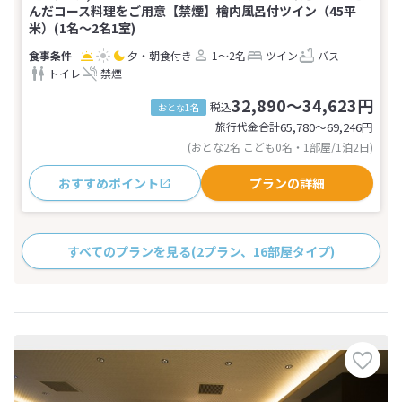
んだコース料理をご用意【禁煙】檜内風呂付ツイン（45平
米）(1名～2名1室)
夕・朝食付き
1～2名
ツイン
バス
トイレ
禁煙
32,890～34,623円
税込
おとな1名
旅行代金合計
65,780〜69,246
円
(おとな2名 こども0名・1部屋/1泊2日)
おすすめポイント
プランの詳細
すべてのプランを見る
(2プラン、16部屋タイプ)