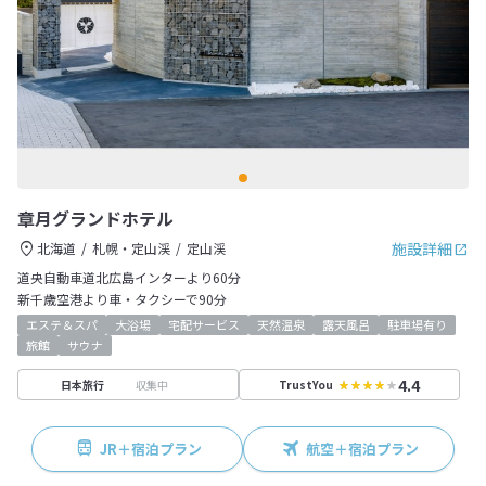
章月グランドホテル
施設詳細
北海道
札幌・定山渓
定山渓
道央自動車道北広島インターより60分
新千歳空港より車・タクシーで90分
エステ＆スパ
大浴場
宅配サービス
天然温泉
露天風呂
駐車場有り
旅館
サウナ
4.4
収集中
日本旅行
TrustYou
JR＋宿泊プラン
航空＋宿泊プラン