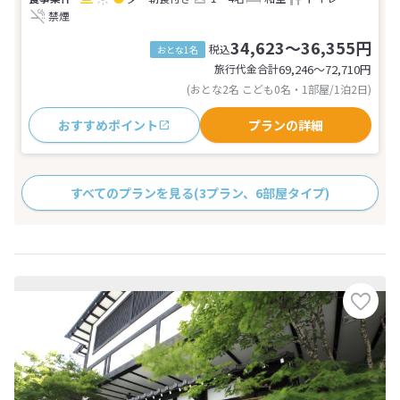
禁煙
34,623～36,355円
税込
おとな1名
旅行代金合計
69,246〜72,710
円
(おとな2名 こども0名・1部屋/1泊2日)
おすすめポイント
プランの詳細
すべてのプランを見る
(3プラン、6部屋タイプ)