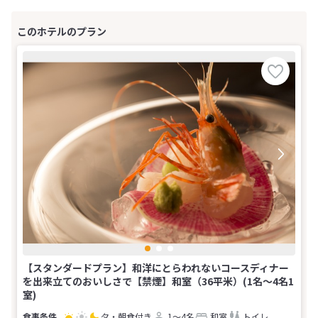
【スタンダードプラン】和洋にとらわれないコースディナー
を出来立てのおいしさで【禁煙】和室（36平米）(1名～4名1
室)
夕・朝食付き
1～4名
和室
トイレ