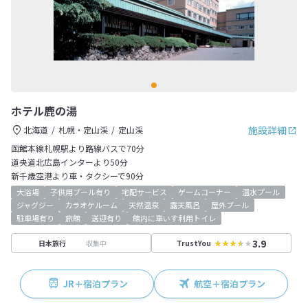
ホテル鹿の湯
施設詳細
北海道
札幌・定山渓
定山渓
函館本線札幌駅より路線バスで70分
道央道北広島インターより50分
新千歳空港より車・タクシーで90分
大浴場
子供用プール有り
宅配サービス
ゲームコーナー
温水プール
ジャグジー
カラオケルーム
天然温泉
露天風呂
屋外プール
駐車場有り
旅館
送迎有り
館内に車いす利用トイレ
3.9
収集中
日本旅行
TrustYou
JR＋宿泊プラン
航空＋宿泊プラン