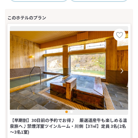
【早期割】30日前の予約でお得♪ 厳選道産牛も楽しめる温
泉旅へ♪禁煙洋室ツインルーム・川側【37㎡】定員 3名(2名
～3名1室)