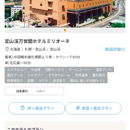
定山渓万世閣ホテルミリオーネ
施設詳細
北海道
札幌・定山渓
定山渓
電車/JR函館本線札幌駅より車・タクシーで60分
車/北広島～60分
エステ＆スパ
大浴場
宅配サービス
ゲームコーナー
温水プール
屋内プール
ジャグジー
カラオケルーム
天然温泉
露天風呂
駐車場有り
旅館
サウナ
送迎有り
館内に車いす利用トイレ
収集中
日本旅行
JR＋宿泊プラン
航空＋宿泊プラン