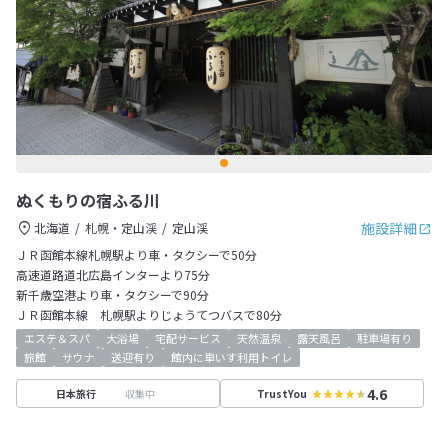
ぬくもりの宿ふる川
施設詳細
北海道
札幌・定山渓
定山渓
ＪＲ函館本線札幌駅より車・タクシーで50分
高速道路道北広島インターより75分
新千歳空港より車・タクシーで90分
ＪＲ函館本線 札幌駅よりじょうてつバスで80分
エステ＆スパ
大浴場
宅配サービス
天然温泉
露天風呂
駐車場有り
旅館
サウナ
送迎有り
館内に車いす利用トイレ
4.6
収集中
日本旅行
TrustYou