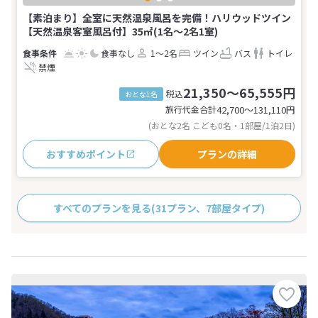
【素泊まり】全室に天然温泉風呂を完備！ハリウッドツイン
【天然温泉客室風呂付】35㎡(1名～2名1室)
食事なし
1～2名
ツイン
バス
トイレ
禁煙
21,350～65,555円
税込
おとな1名
旅行代金合計
42,700〜131,110
円
(おとな2名 こども0名・1部屋/1泊2日)
おすすめポイント
プランの詳細
すべてのプランを見る
(31プラン、7部屋タイプ)