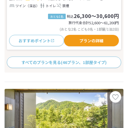
ツイン（渓谷）
トイレ
禁煙
26,300～30,600円
税込
おとな1名
旅行代金合計
52,600〜61,200
円
(おとな2名 こども0名・1部屋/1泊2日)
おすすめポイント
プランの詳細
すべてのプランを見る
(46プラン、1部屋タイプ)