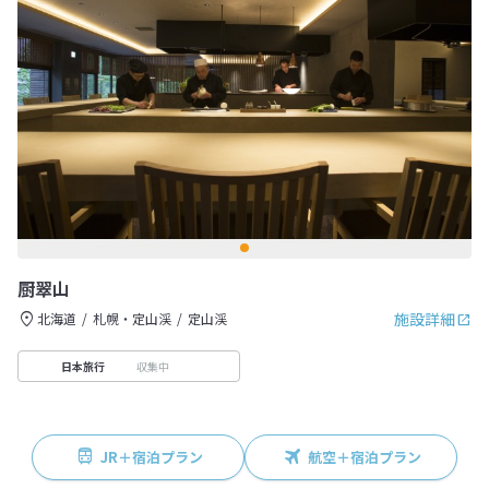
厨翠山
施設詳細
北海道
札幌・定山渓
定山渓
収集中
日本旅行
JR＋宿泊プラン
航空＋宿泊プラン