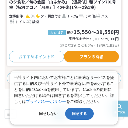
の夕食を／旬の会席「山ふかみ」【温泉付】和ツイン701号
室【特別フロア「月星」】40平米(1名～2名1室)
夕・朝食付き
1～2名
その他
バス
トイレ
禁煙
35,550～39,550円
税込
おとな1名
旅行代金合計
71,100〜79,100
円
(おとな2名 こども0名・1部屋/1泊2日)
おすすめポイント
プランの詳細
当社サイト内においてお客様ごとに最適なサービスを提
すべてのプランを見る
(1プラン、7部屋タイプ)
供する目的及び当社サイト外で最適な広告を表示するこ
とを目的にCookieを使用しています。Cookieの使用に
同意いただける場合は同意するを選択してください。詳
しくは
プライバシーポリシー
をご確認ください。
条件変更
同意しない
1
2
同意する