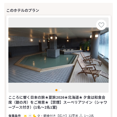
こころに響く日本の旅★夏旅2026★北海道★ 夕食は和食会
席（銀の月）をご用意★【禁煙】スーペリアツイン（シャワ
ーブース付き）(1名～2名1室)
夕・朝食付き
【広さ】32平米
1～2名