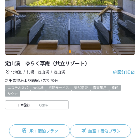
定山渓 ゆらく草庵（共立リゾート）
施設詳細
北海道
札幌・定山渓
定山渓
新千歳空港より路線バスで70分
エステ＆スパ
大浴場
宅配サービス
天然温泉
露天風呂
旅館
サウナ
収集中
日本旅行
JR＋宿泊プラン
航空＋宿泊プラン