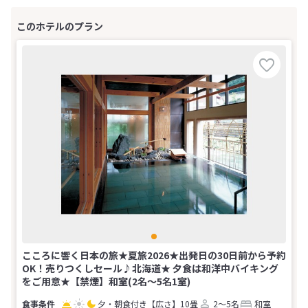
こころに響く日本の旅★夏旅2026★出発日の30日前から予約
OK！売りつくしセール♪北海道★ 夕食は和洋中バイキング
をご用意★【禁煙】和室(2名～5名1室)
夕・朝食付き
【広さ】10畳
2～5名
和室