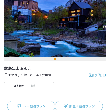
敷島定山渓別邸
施設詳細
北海道
札幌・定山渓
定山渓
収集中
日本旅行
JR＋宿泊プラン
航空＋宿泊プラン