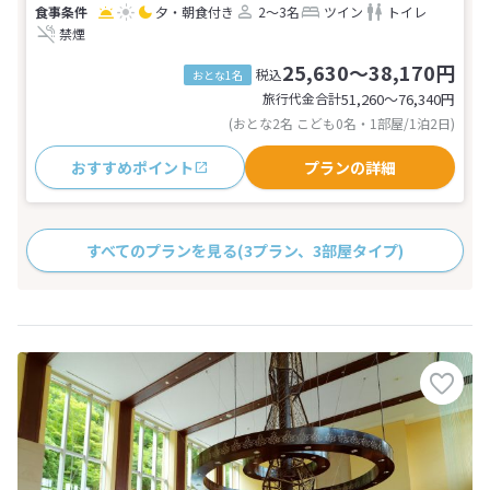
夕・朝食付き
2～3名
ツイン
トイレ
禁煙
25,630～38,170円
税込
おとな1名
旅行代金合計
51,260〜76,340
円
(おとな2名 こども0名・1部屋/1泊2日)
おすすめポイント
プランの詳細
すべてのプランを見る
(3プラン、3部屋タイプ)