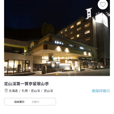
定山渓第一寶亭留翠山亭
施設詳細
北海道
札幌・定山渓
定山渓
収集中
日本旅行