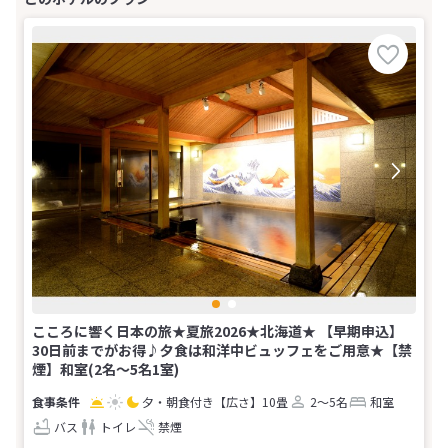
こころに響く日本の旅★夏旅2026★北海道★ 【早期申込】
30日前までがお得♪夕食は和洋中ビュッフェをご用意★【禁
煙】和室(2名～5名1室)
夕・朝食付き
【広さ】10畳
2～5名
和室
バス
トイレ
禁煙