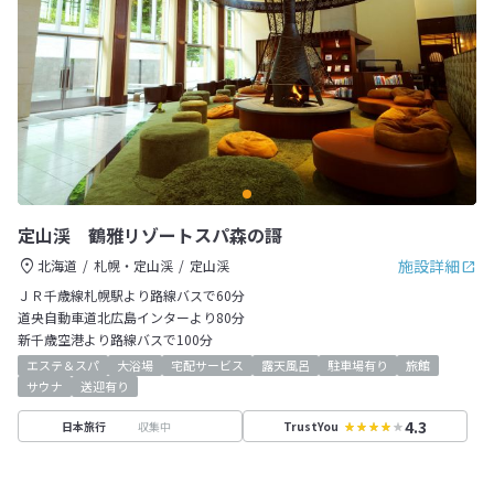
定山渓 鶴雅リゾートスパ森の謌
施設詳細
北海道
札幌・定山渓
定山渓
ＪＲ千歳線札幌駅より路線バスで60分
道央自動車道北広島インターより80分
新千歳空港より路線バスで100分
エステ＆スパ
大浴場
宅配サービス
露天風呂
駐車場有り
旅館
サウナ
送迎有り
4.3
収集中
日本旅行
TrustYou