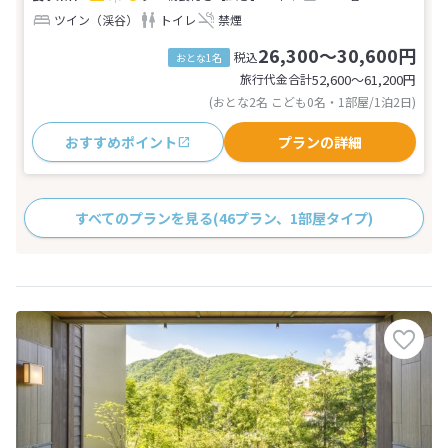
ツイン（渓谷）
トイレ
禁煙
26,300～30,600円
税込
おとな1名
旅行代金合計
52,600〜61,200
円
(おとな2名 こども0名・1部屋/1泊2日)
おすすめポイント
プランの詳細
すべてのプランを見る
(46プラン、1部屋タイプ)