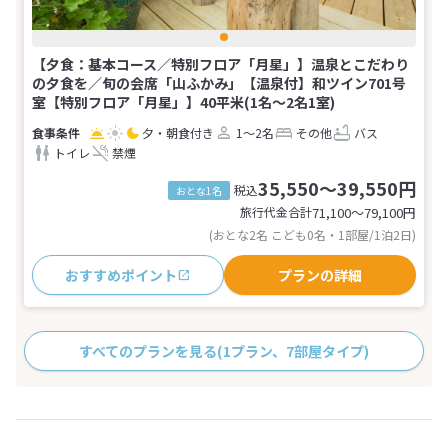
【夕食：基本コース／特別フロア「月星」】温泉とこだわり
の夕食を／旬の会席「山ふかみ」【温泉付】和ツイン701号
室【特別フロア「月星」】40平米(1名～2名1室)
夕・朝食付き
1～2名
その他
バス
トイレ
禁煙
35,550～39,550円
税込
おとな1名
旅行代金合計
71,100〜79,100
円
(おとな2名 こども0名・1部屋/1泊2日)
おすすめポイント
プランの詳細
すべてのプランを見る
(1プラン、7部屋タイプ)