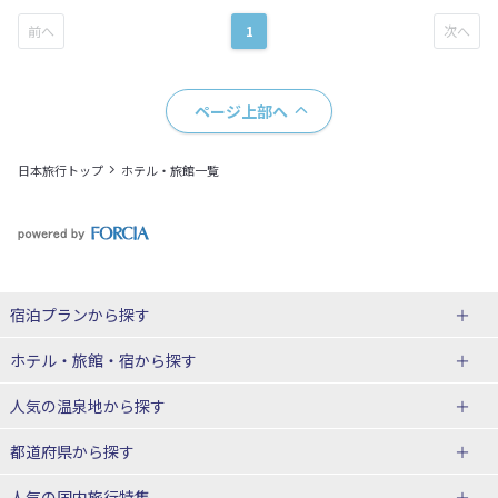
1
ページ上部へ
日本旅行トップ
ホテル・旅館一覧
宿泊プランから探す
北海道
ホテル・旅館・宿
から探す
東北
北海道ホテル・旅館
人気の温泉地
から探す
青森県
岩手県
北海道
都道府県から探す
宮城県
秋田県
青森県ホテル・旅館
岩手県ホテル・旅館
湯の川温泉(北海道)
定山渓温泉(北海道)
人気の国内旅行特集