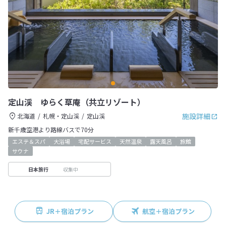
定山渓 ゆらく草庵（共立リゾート）
施設詳細
北海道
札幌・定山渓
定山渓
新千歳空港より路線バスで70分
エステ＆スパ
大浴場
宅配サービス
天然温泉
露天風呂
旅館
サウナ
収集中
日本旅行
JR＋宿泊プラン
航空＋宿泊プラン