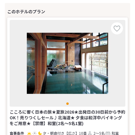
こころに響く日本の旅★夏旅2026★出発日の30日前から予約
OK！売りつくしセール♪北海道★ 夕食は和洋中バイキング
をご用意★【禁煙】和室(2名～5名1室)
夕・朝食付き
【広さ】10畳
2～5名
和室