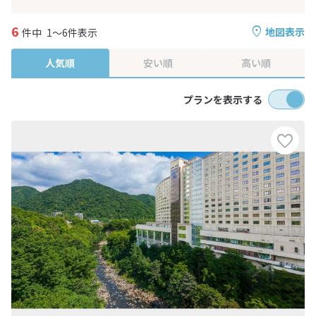
6
地図表示
件中
1～6件表示
人気順
安い順
高い順
プランを表示する