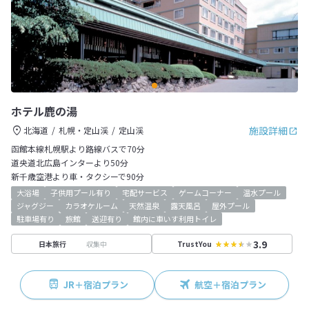
ホテル鹿の湯
施設詳細
北海道
札幌・定山渓
定山渓
函館本線札幌駅より路線バスで70分
道央道北広島インターより50分
新千歳空港より車・タクシーで90分
大浴場
子供用プール有り
宅配サービス
ゲームコーナー
温水プール
ジャグジー
カラオケルーム
天然温泉
露天風呂
屋外プール
駐車場有り
旅館
送迎有り
館内に車いす利用トイレ
3.9
収集中
日本旅行
TrustYou
JR＋宿泊プラン
航空＋宿泊プラン