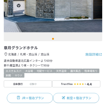
章月グランドホテル
施設詳細
北海道
札幌・定山渓
定山渓
道央自動車道北広島インターより60分
新千歳空港より車・タクシーで90分
エステ＆スパ
大浴場
宅配サービス
天然温泉
露天風呂
駐車場有り
旅館
サウナ
4.4
収集中
日本旅行
TrustYou
JR＋宿泊プラン
航空＋宿泊プラン