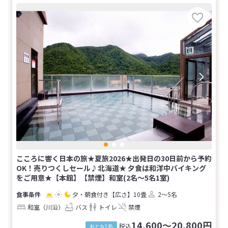
こころに響く日本の旅★夏旅2026★出発日の30日前から予約
OK！売りつくしセール♪北海道★ 夕食は和洋中バイキング
をご用意★【本館】【禁煙】和室(2名～5名1室)
夕・朝食付き
【広さ】10畳
2～5名
和室（川沿）
バス
トイレ
禁煙
14,600～20,800円
税込
おとな1名