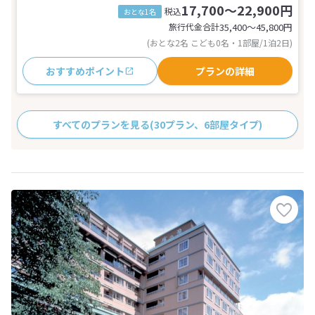
17,700～22,900円
税込
おとな1名
旅行代金合計
35,400〜45,800
円
(おとな2名 こども0名・1部屋/1泊2日)
おすすめポイント
プランの詳細
すべてのプランを見る
(30プラン、6部屋タイプ)