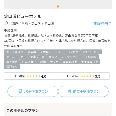
定山渓ビューホテル
施設詳細
北海道
札幌・定山渓
定山渓
千歳空港：
電車/JR千歳線、札幌駅からバスへ乗換え、定山渓温泉東2丁目下車
車/国道36号線を札幌方面へ～千歳IC～北広島ICを札幌方面、国道230号線を
定山渓方面へ
エステ＆スパ
大浴場
子供用プール有り
コンビニ
宅配サービス
ゲームコーナー
温水プール
屋内プール
ジャグジー
天然温泉
露天風呂
駐車場有り
旅館
サウナ
★★★以上
★★★★以上
送迎有り
4.0
3.9
日本旅行
TrustYou
JR＋宿泊プラン
航空＋宿泊プラン