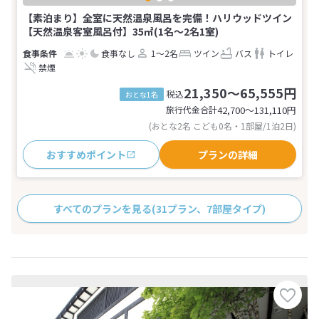
【素泊まり】全室に天然温泉風呂を完備！ハリウッドツイン
【天然温泉客室風呂付】35㎡(1名～2名1室)
食事なし
1～2名
ツイン
バス
トイレ
禁煙
21,350～65,555円
税込
おとな1名
旅行代金合計
42,700〜131,110
円
(おとな2名 こども0名・1部屋/1泊2日)
おすすめポイント
プランの詳細
すべてのプランを見る
(31プラン、7部屋タイプ)