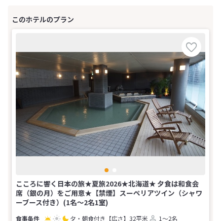
こころに響く日本の旅★夏旅2026★北海道★ 夕食は和食会
席（銀の月）をご用意★【禁煙】スーペリアツイン（シャワ
ーブース付き）(1名～2名1室)
夕・朝食付き
【広さ】32平米
1～2名