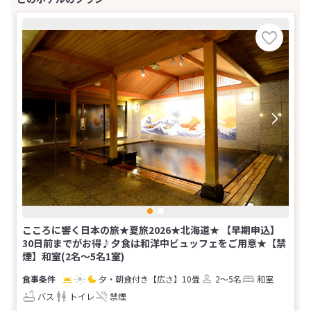
こころに響く日本の旅★夏旅2026★北海道★ 【早期申込】
30日前までがお得♪夕食は和洋中ビュッフェをご用意★【禁
煙】和室(2名～5名1室)
夕・朝食付き
【広さ】10畳
2～5名
和室
バス
トイレ
禁煙