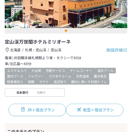
定山渓万世閣ホテルミリオーネ
施設詳細
北海道
札幌・定山渓
定山渓
電車/JR函館本線札幌駅より車・タクシーで60分
車/北広島～60分
エステ＆スパ
大浴場
宅配サービス
ゲームコーナー
温水プール
屋内プール
ジャグジー
カラオケルーム
天然温泉
露天風呂
駐車場有り
旅館
サウナ
送迎有り
館内に車いす利用トイレ
収集中
日本旅行
JR＋宿泊プラン
航空＋宿泊プラン