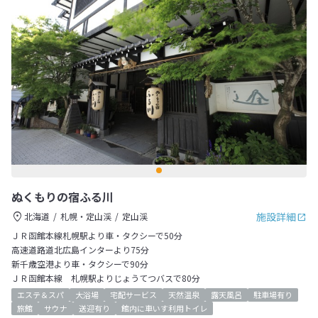
ぬくもりの宿ふる川
施設詳細
北海道
札幌・定山渓
定山渓
ＪＲ函館本線札幌駅より車・タクシーで50分
高速道路道北広島インターより75分
新千歳空港より車・タクシーで90分
ＪＲ函館本線 札幌駅よりじょうてつバスで80分
エステ＆スパ
大浴場
宅配サービス
天然温泉
露天風呂
駐車場有り
旅館
サウナ
送迎有り
館内に車いす利用トイレ