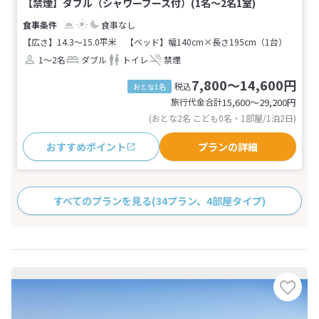
【禁煙】ダブル（シャワーブース付）(1名～2名1室)
食事なし
【広さ】14.3～15.0平米
【ベッド】幅140cm×長さ195cm（1台）
1～2名
ダブル
トイレ
禁煙
7,800～14,600円
税込
おとな1名
旅行代金合計
15,600〜29,200
円
(おとな2名 こども0名・1部屋/1泊2日)
おすすめポイント
プランの詳細
すべてのプランを見る
(34プラン、4部屋タイプ)