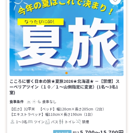
こころに響く日本の旅★夏旅2026★北海道★ －【禁煙】ス
ーペリアツイン（１０／１～山側指定に変更）(1名～3名1
室)
食事なし
【広さ】32平米
【ベッド】幅120cm×長さ205cm（2台）
【エキストラベッド】幅110cm×長さ190cm（1台）
1～3名
ツイン
バス
トイレ
禁煙
5,700～15,700円
税込
おとな1名