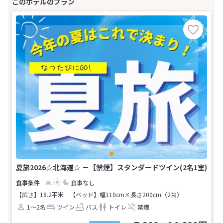
夏旅2026☆北海道☆ －【禁煙】スタンダードツイン(2名1室)
食事なし
【広さ】18.2平米
【ベッド】幅110cm×長さ200cm（2台）
1～2名
ツイン
バス
トイレ
禁煙