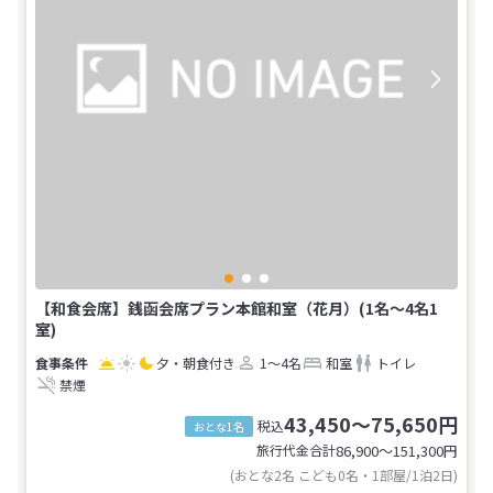
【和食会席】銭函会席プラン本館和室（花月）(1名～4名1
室)
夕・朝食付き
1～4名
和室
トイレ
禁煙
43,450～75,650円
税込
おとな1名
旅行代金合計
86,900〜151,300
円
(おとな2名 こども0名・1部屋/1泊2日)