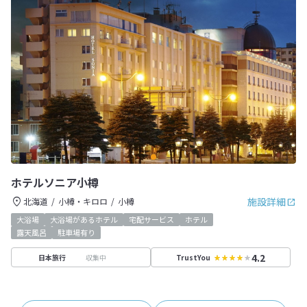
ホテルソニア小樽
施設詳細
北海道
小樽・キロロ
小樽
大浴場
大浴場があるホテル
宅配サービス
ホテル
露天風呂
駐車場有り
4.2
収集中
日本旅行
TrustYou