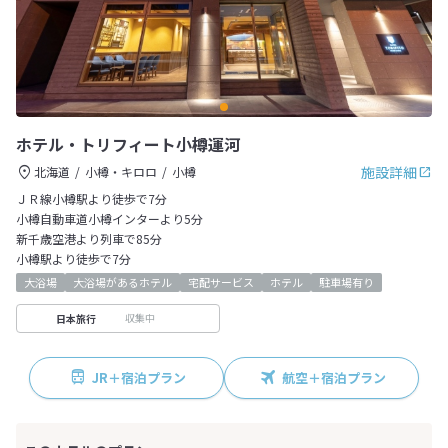
ホテル・トリフィート小樽運河
施設詳細
北海道
小樽・キロロ
小樽
ＪＲ線小樽駅より徒歩で7分
小樽自動車道小樽インターより5分
新千歳空港より列車で85分
小樽駅より徒歩で7分
大浴場
大浴場があるホテル
宅配サービス
ホテル
駐車場有り
収集中
日本旅行
JR＋宿泊プラン
航空＋宿泊プラン