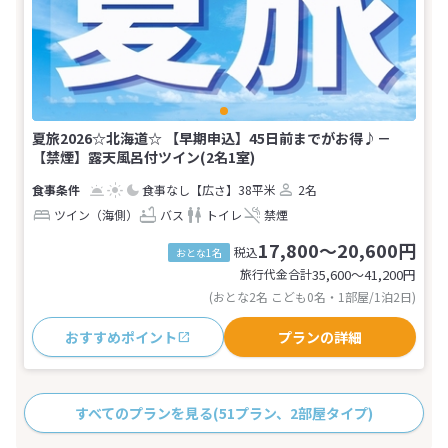
夏旅2026☆北海道☆ 【早期申込】45日前までがお得♪－
【禁煙】露天風呂付ツイン(2名1室)
食事なし
【広さ】38平米
2名
ツイン（海側）
バス
トイレ
禁煙
17,800～20,600円
税込
おとな1名
旅行代金合計
35,600〜41,200
円
(おとな2名 こども0名・1部屋/1泊2日)
おすすめポイント
プランの詳細
すべてのプランを見る
(51プラン、2部屋タイプ)