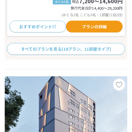
7,200～14,600円
税込
おとな1名
旅行代金合計
14,400〜29,200
円
(おとな2名 こども0名・1部屋/1泊2日)
おすすめポイント
プランの詳細
すべてのプランを見る
(18プラン、11部屋タイプ)