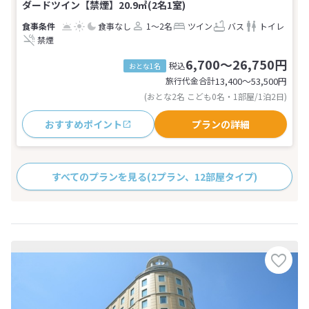
ダードツイン【禁煙】20.9㎡(2名1室)
食事なし
1～2名
ツイン
バス
トイレ
禁煙
6,700～26,750円
税込
おとな1名
旅行代金合計
13,400〜53,500
円
(おとな2名 こども0名・1部屋/1泊2日)
おすすめポイント
プランの詳細
すべてのプランを見る
(2プラン、12部屋タイプ)