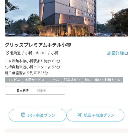
グリッズプレミアムホテル小樽
施設詳細
北海道
小樽・キロロ
小樽
ＪＲ函館本線小樽駅より徒歩で9分
札樽自動車道小樽インターより5分
新千歳空港より列車で85分
コンビニ
宅配サービス
ホテル
駐車場有り
館内に車いす利用トイレ
収集中
日本旅行
JR＋宿泊プラン
航空＋宿泊プラン