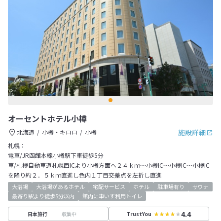
オーセントホテル小樽
施設詳細
北海道
小樽・キロロ
小樽
札幌：
電車/JR函館本線小樽駅下車徒歩5分
車/札樽自動車道札幌西ICより小樽方面へ２４ｋｍ～小樽IC～小樽IC～小樽IC
を降り約２．５ｋｍ直進し色内１丁目交差点を左折し直進
大浴場
大浴場があるホテル
宅配サービス
ホテル
駐車場有り
サウナ
最寄り駅より徒歩5分以内
館内に車いす利用トイレ
4.4
収集中
日本旅行
TrustYou