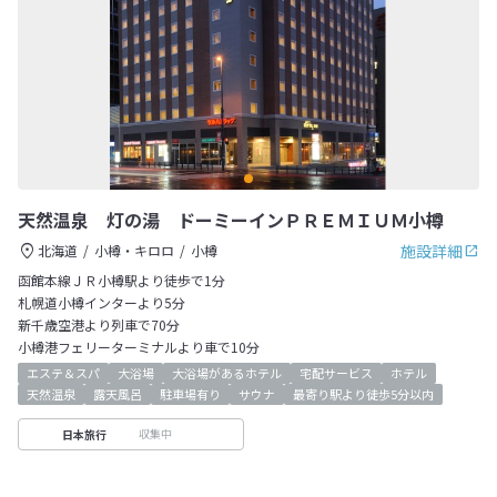
天然温泉 灯の湯 ドーミーインＰＲＥＭＩＵＭ小樽
施設詳細
北海道
小樽・キロロ
小樽
函館本線ＪＲ小樽駅より徒歩で1分
札幌道小樽インターより5分
新千歳空港より列車で70分
小樽港フェリーターミナルより車で10分
エステ＆スパ
大浴場
大浴場があるホテル
宅配サービス
ホテル
天然温泉
露天風呂
駐車場有り
サウナ
最寄り駅より徒歩5分以内
収集中
日本旅行