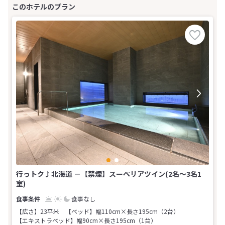
行っトク♪北海道 －【禁煙】スーペリアツイン(2名～3名1
室)
食事なし
【広さ】23平米
【ベッド】幅110cm×長さ195cm（2台）
【エキストラベッド】幅90cm×長さ195cm（1台）