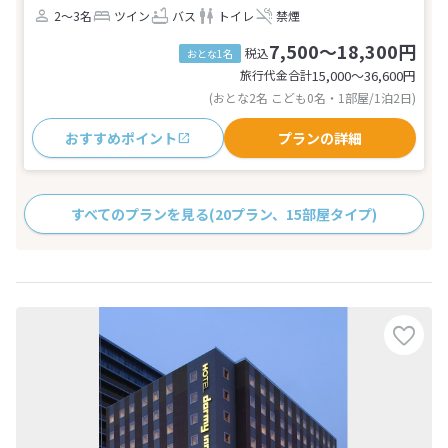
2～3名
ツイン
バス
トイレ
禁煙
7,500～18,300円
税込
おとな1名
旅行代金合計
15,000〜36,600
円
(おとな2名 こども0名・1部屋/1泊2日)
おすすめポイント
プランの詳細
すべてのプランを見る
(20プラン、15部屋タイプ)