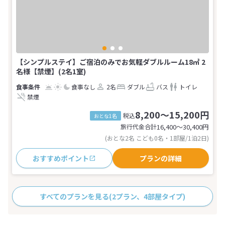
【シンプルステイ】ご宿泊のみでお気軽ダブルルーム18㎡ 2
名様【禁煙】(2名1室)
食事なし
2名
ダブル
バス
トイレ
禁煙
8,200～15,200円
税込
おとな1名
旅行代金合計
16,400〜30,400
円
(おとな2名 こども0名・1部屋/1泊2日)
おすすめポイント
プランの詳細
すべてのプランを見る
(2プラン、4部屋タイプ)