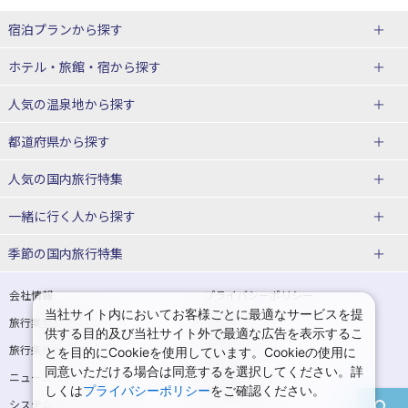
宿泊プランから探す
北海道
ホテル・旅館・宿
から探す
東北
北海道ホテル・旅館
人気の温泉地
から探す
青森県
岩手県
北海道
都道府県から探す
宮城県
秋田県
青森県ホテル・旅館
岩手県ホテル・旅館
湯の川温泉(北海道)
定山渓温泉(北海道)
人気の国内旅行特集
山形県
福島県
宮城県ホテル・旅館
秋田県ホテル・旅館
十勝川温泉(北海道)
阿寒湖温泉(北海道)
北海道旅行・ツアー
東京ディズニーリゾート®への旅
ユニバーサル・スタジオ・ジャパ
一緒に行く人
から探す
ンへの旅
関東
山形県ホテル・旅館
福島県ホテル・旅館
洞爺湖温泉(北海道)
川湯温泉(北海道)
東北
一人旅 国内版
家族・子連れ旅行 国内版
季節の国内旅行特集
温泉旅行
日帰り旅行
東京都
神奈川県
層雲峡温泉(北海道)
知床温泉(北海道)
青森旅行・ツアー
岩手旅行・ツアー
カップル・夫婦旅行 国内版
女子旅 国内版
桜・お花見特集
ゴールデンウィーク（GW）の国内
会社情報
プライバシーポリシー
旅行
当社サイト内においてお客様ごとに最適なサービスを提
埼玉県
千葉県
東京都ホテル・旅館
神奈川県ホテル・旅館
東北
旅行業登録票・約款
規約集
宮城旅行・ツアー
秋田旅行・ツアー
卒業旅行・学生旅行 国内版
供する目的及び当社サイト外で最適な広告を表示するこ
夏休み・お盆の国内旅行
7月の国内旅行
旅行条件書
商標について
とを目的にCookieを使用しています。Cookieの使用に
茨城県
栃木県
埼玉県ホテル・旅館
千葉県ホテル・旅館
花巻温泉(岩手)
蔵王温泉(山形)
山形旅行・ツアー
福島旅行・ツアー
同意いただける場合は同意するを選択してください。詳
ニュースリリース
採用情報
8月の国内旅行
9月の国内旅行
しくは
プライバシーポリシー
をご確認ください。
群馬県
茨城県ホテル・旅館
栃木県ホテル・旅館
かみのやま温泉(山形)
鳴子温泉(宮城)
関東
システムメンテナンスの
サイトマップ