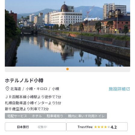
ホテルノルド小樽
施設詳細
北海道
小樽・キロロ
小樽
ＪＲ函館本線小樽駅より徒歩で7分
札樽自動車道小樽インターより5分
新千歳空港より列車で73分
宅配サービス
ホテル
駐車場有り
館内に車いす利用トイレ
4.2
収集中
日本旅行
TrustYou