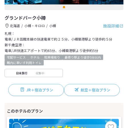
グランドパーク小樽
施設詳細
北海道
小樽・キロロ
小樽
札幌：
電車/ＪＲ函館本線の快速電車で約２５分、小樽築港駅より徒歩約５分
新千歳空港：
電車/JR快速エアポートで約65分、小樽築港駅より徒歩約5分
宅配サービス
ホテル
駐車場有り
最寄り駅より徒歩5分以内
館内に車いす利用トイレ
収集中
日本旅行
JR＋宿泊プラン
航空＋宿泊プラン