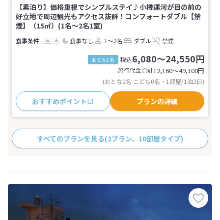
【素泊り】価格重視でシンプルステイ♪小樽運河が目の前の
好立地で周辺観光もアクセス抜群！コンフォートダブル【禁
煙】（15㎡）(1名～2名1室)
食事なし
1～2名
ダブル
禁煙
6,080～24,550円
税込
おとな1名
旅行代金合計
12,160〜49,100
円
(おとな2名 こども0名・1部屋/1泊2日)
おすすめポイント
プランの詳細
すべてのプランを見る
(2プラン、10部屋タイプ)