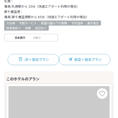
札幌：
電車/札幌駅から 25分（快速エアポート利用の場合）
新千歳空港：
電車/新千歳空港駅から 65分（快速エアポート利用の場合）
大浴場
宅配サービス
客室30室以下の旅館
天然温泉
露天風呂
駐車場有り
旅館
送迎有り
収集中
日本旅行
JR＋宿泊プラン
航空＋宿泊プラン