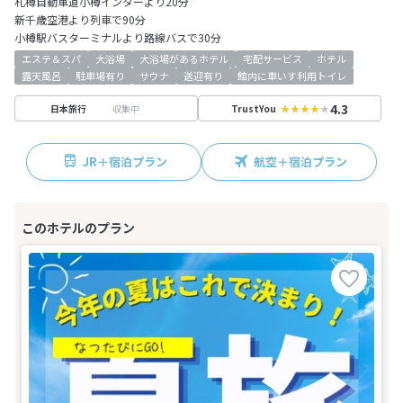
札樽自動車道小樽インターより20分
新千歳空港より列車で90分
小樽駅バスターミナルより路線バスで30分
エステ＆スパ
大浴場
大浴場があるホテル
宅配サービス
ホテル
露天風呂
駐車場有り
サウナ
送迎有り
館内に車いす利用トイレ
4.3
収集中
日本旅行
TrustYou
JR＋宿泊プラン
航空＋宿泊プラン