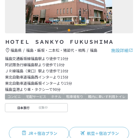
ＨＯＴＥＬ ＳＡＮＫＹＯ ＦＵＫＵＳＨＩＭＡ
施設詳細
福島県
福島・飯坂・二本松・猪苗代・相馬
福島
福島交通飯坂線福島駅より徒歩で10分
阿武隈急行線福島駅より徒歩で10分
ＪＲ線福島（東口）駅より徒歩で10分
東北自動車道福島西インターより15分
東北自動車道福島飯坂インターより15分
福島空港より車・タクシーで90分
コンビニ
宅配サービス
ホテル
駐車場有り
館内に車いす利用トイレ
収集中
日本旅行
JR＋宿泊プラン
航空＋宿泊プラン