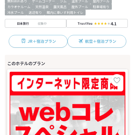
無料WiFiあり
ゲームコーナー
ジム
温水プール
屋内プール
カラオケルーム
天然温泉
露天風呂
屋外プール
駐車場有り
冷水プール
送迎有り
館内に車いす利用トイレ
4.1
収集中
日本旅行
TrustYou
JR＋宿泊プラン
航空＋宿泊プラン