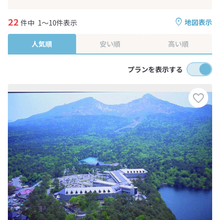
22
地図表示
件中
1～10件表示
人気順
安い順
高い順
プランを表示する