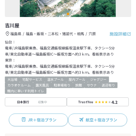
吉川屋
施設詳細
福島県
福島・飯坂・二本松・猪苗代・相馬
穴原
仙台：
電車/JR福島駅乗換、福島交通飯坂線飯坂温泉駅下車、タクシー5分
車/東北自動車道～福島飯坂IC～飯坂方面へ約3ｋｍ。看板表示あり
東京：
電車/JR福島駅乗換、福島交通飯坂線飯坂温泉駅下車、タクシー5分
車/東北自動車道～福島飯坂IC～飯坂方面へ約3ｋｍ。看板表示あり
大浴場
宅配サービス
温水プール
屋内プール
ジャグジー
カラオケルーム
露天風呂
駐車場有り
旅館
サウナ
送迎有り
館内に車いす利用トイレ
4.2
収集中
日本旅行
TrustYou
JR＋宿泊プラン
航空＋宿泊プラン