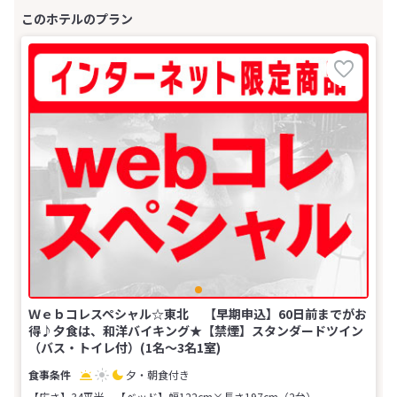
Ｗｅｂコレスペシャル☆東北 【早期申込】60日前までがお
得♪夕食は、和洋バイキング★【禁煙】スタンダードツイン
（バス・トイレ付）(1名～3名1室)
夕・朝食付き
【広さ】34平米
【ベッド】幅122cm×長さ197cm（2台）