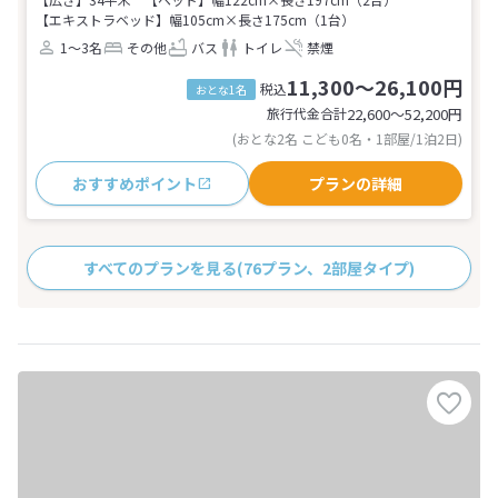
【エキストラベッド】幅105cm×長さ175cm（1台）
1～3名
その他
バス
トイレ
禁煙
11,300～26,100円
税込
おとな1名
旅行代金合計
22,600〜52,200
円
(おとな2名 こども0名・1部屋/1泊2日)
おすすめポイント
プランの詳細
すべてのプランを見る
(76プラン、2部屋タイプ)