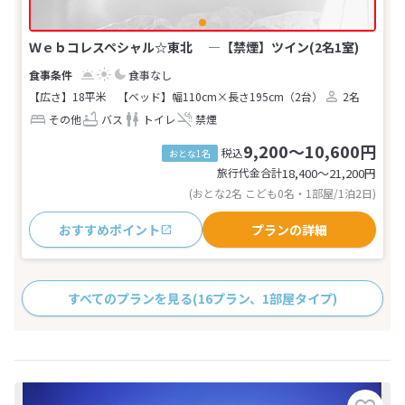
Ｗｅｂコレスペシャル☆東北 ―【禁煙】ツイン(2名1室)
食事なし
【広さ】18平米
【ベッド】幅110cm×長さ195cm（2台）
2名
その他
バス
トイレ
禁煙
9,200～10,600円
税込
おとな1名
旅行代金合計
18,400〜21,200
円
(おとな2名 こども0名・1部屋/1泊2日)
おすすめポイント
プランの詳細
すべてのプランを見る
(16プラン、1部屋タイプ)