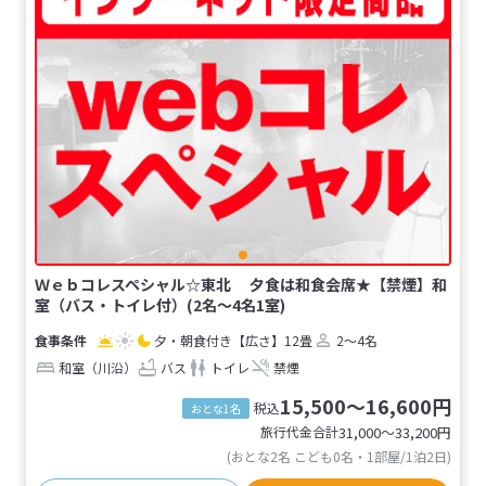
Ｗｅｂコレスペシャル☆東北 夕食は和食会席★【禁煙】和
室（バス・トイレ付）(2名～4名1室)
夕・朝食付き
【広さ】12畳
2～4名
和室（川沿）
バス
トイレ
禁煙
15,500～16,600円
税込
おとな1名
旅行代金合計
31,000〜33,200
円
(おとな2名 こども0名・1部屋/1泊2日)