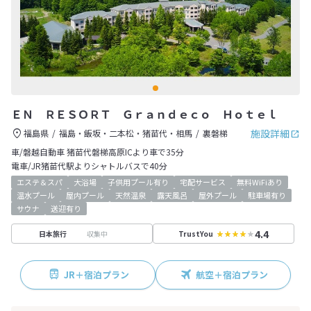
ＥＮ ＲＥＳＯＲＴ Ｇｒａｎｄｅｃｏ Ｈｏｔｅｌ
施設詳細
福島県
福島・飯坂・二本松・猪苗代・相馬
裏磐梯
車/磐越自動車 猪苗代磐梯高原ICより車で35分
電車/JR猪苗代駅よりシャトルバスで40分
エステ＆スパ
大浴場
子供用プール有り
宅配サービス
無料WiFiあり
温水プール
屋内プール
天然温泉
露天風呂
屋外プール
駐車場有り
サウナ
送迎有り
4.4
収集中
日本旅行
TrustYou
JR＋宿泊プラン
航空＋宿泊プラン