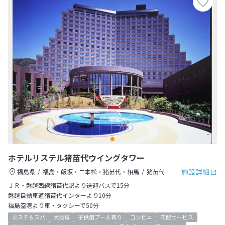
ホテルリステル猪苗代ウイングタワー
施設詳細
福島県
福島・飯坂・二本松・猪苗代・相馬
猪苗代
ＪＲ・磐越西線猪苗代駅より送迎バスで15分
磐越自動車道猪苗代インターより10分
福島空港より車・タクシーで50分
エステ＆スパ
大浴場
子供用プール有り
コンビニ
宅配サービス