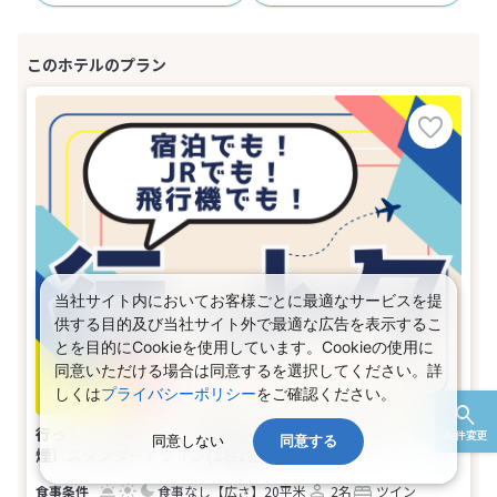
当社サイト内においてお客様ごとに最適なサービスを提
供する目的及び当社サイト外で最適な広告を表示するこ
とを目的にCookieを使用しています。Cookieの使用に
同意いただける場合は同意するを選択してください。詳
しくは
プライバシーポリシー
をご確認ください。
行っトク♪東北☆ 【早期申込】21日前までがお得♪―〔喫
条件変更
同意しない
同意する
煙〕スタンダードツイン(2名1室)
食事なし
【広さ】20平米
2名
ツイン