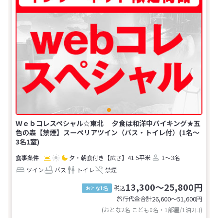
Ｗｅｂコレスペシャル☆東北 夕食は和洋中バイキング★五
色の森【禁煙】スーペリアツイン（バス・トイレ付）(1名～
3名1室)
夕・朝食付き
【広さ】41.5平米
1～3名
ツイン
バス
トイレ
禁煙
13,300～25,800円
税込
おとな1名
旅行代金合計
26,600〜51,600
円
(おとな2名 こども0名・1部屋/1泊2日)