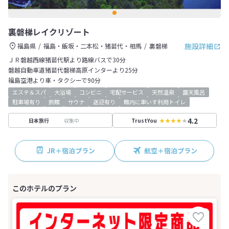
裏磐梯レイクリゾート
施設詳細
福島県
福島・飯坂・二本松・猪苗代・相馬
裏磐梯
ＪＲ磐越西線猪苗代駅より路線バスで30分
磐越自動車道猪苗代磐梯高原インターより25分
福島空港より車・タクシーで90分
エステ＆スパ
大浴場
コンビニ
宅配サービス
天然温泉
露天風呂
駐車場有り
旅館
サウナ
送迎有り
館内に車いす利用トイレ
4.2
収集中
日本旅行
TrustYou
JR＋宿泊プラン
航空＋宿泊プラン