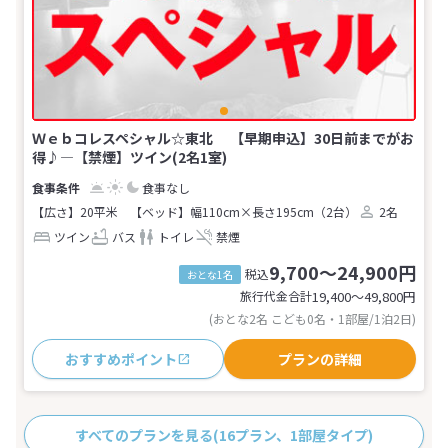
Ｗｅｂコレスペシャル☆東北 【早期申込】30日前までがお
得♪―【禁煙】ツイン(2名1室)
食事なし
【広さ】20平米
【ベッド】幅110cm×長さ195cm（2台）
2名
ツイン
バス
トイレ
禁煙
9,700～24,900円
税込
おとな1名
旅行代金合計
19,400〜49,800
円
(おとな2名 こども0名・1部屋/1泊2日)
おすすめポイント
プランの詳細
すべてのプランを見る
(16プラン、1部屋タイプ)