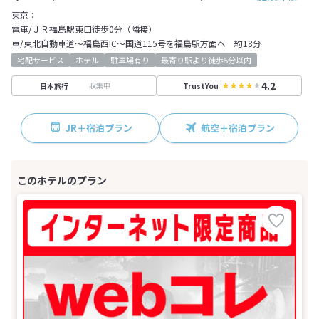
東京：
電車/ＪＲ福島駅東口徒歩0分（隣接）
車/東北自動車道～福島西IC～国道115号を福島駅方面へ 約18分
宅配サービス
ホテル
駐車場有り
最寄り駅より徒歩5分以内
4.2
収集中
日本旅行
TrustYou
JR＋宿泊プラン
航空＋宿泊プラン