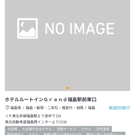
ホテルルートインＧｒａｎｄ福島駅前東口
施設詳細
福島県
福島・飯坂・二本松・猪苗代・相馬
福島
ＪＲ東北本線福島駅より徒歩で2分
東北自動車道福島西インターより15分
大浴場
大浴場があるホテル
宅配サービス
ホテル
天然温泉
駐車場有り
サウナ
最寄り駅より徒歩5分以内
館内に車いす利用トイレ