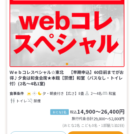
Ｗｅｂコレスペシャル☆東北 【早期申込】60日前までがお
得♪夕食は和食会席★本館【禁煙】和室（バスなし・トイレ
付）(2名～4名1室)
夕・朝食付き
【広さ】8畳
2～4名
和室
トイレ
禁煙
14,900～26,400円
税込
おとな1名
旅行代金合計
29,800〜52,800
円
(おとな2名 こども0名・1部屋/1泊2日)