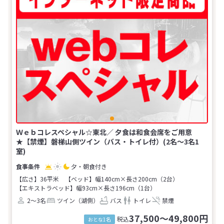
Ｗｅｂコレスペシャル☆東北／ 夕食は和食会席をご用意
★【禁煙】磐梯山側ツイン（バス・トイレ付）(2名～3名1
室)
夕・朝食付き
【広さ】36平米
【ベッド】幅140cm×長さ200cm（2台）
【エキストラベッド】幅93cm×長さ196cm（1台）
2～3名
ツイン（湖側）
バス
トイレ
禁煙
37,500～49,800円
税込
おとな1名