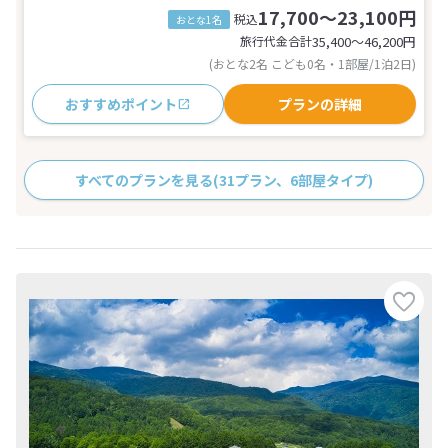
17,700～23,100円
税込
おとな1名
旅行代金合計
35,400〜46,200
円
(おとな2名 こども0名・1部屋/1泊2日)
おすすめポイント
プランの詳細
すべてのプランを見る
(31プラン、6部屋タイプ)