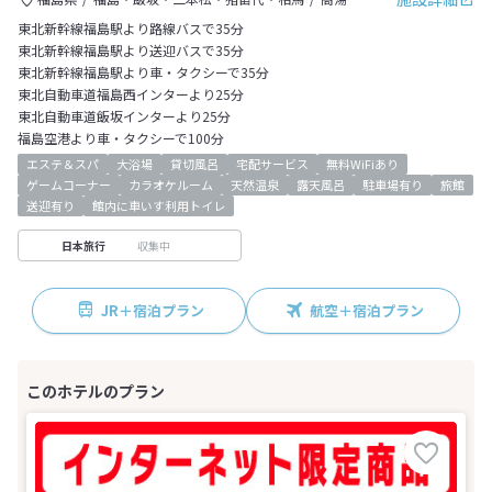
東北新幹線福島駅より路線バスで35分
東北新幹線福島駅より送迎バスで35分
東北新幹線福島駅より車・タクシーで35分
東北自動車道福島西インターより25分
東北自動車道飯坂インターより25分
福島空港より車・タクシーで100分
エステ＆スパ
大浴場
貸切風呂
宅配サービス
無料WiFiあり
ゲームコーナー
カラオケルーム
天然温泉
露天風呂
駐車場有り
旅館
送迎有り
館内に車いす利用トイレ
収集中
日本旅行
JR＋宿泊プラン
航空＋宿泊プラン