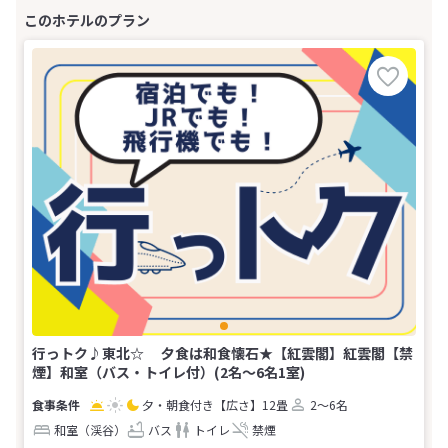
行っトク♪東北☆ 夕食は和食懐石★【紅雲閣】紅雲閣【禁
煙】和室（バス・トイレ付）(2名～6名1室)
夕・朝食付き
【広さ】12畳
2～6名
和室（渓谷）
バス
トイレ
禁煙