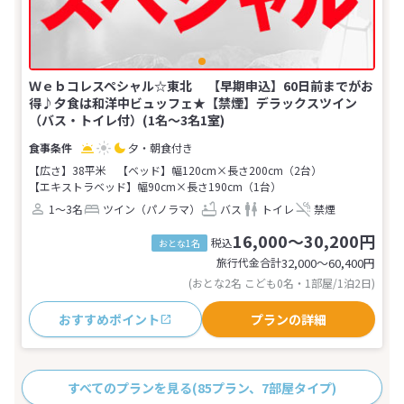
Ｗｅｂコレスペシャル☆東北 【早期申込】60日前までがお
得♪夕食は和洋中ビュッフェ★【禁煙】デラックスツイン
（バス・トイレ付）(1名～3名1室)
夕・朝食付き
【広さ】38平米
【ベッド】幅120cm×長さ200cm（2台）
【エキストラベッド】幅90cm×長さ190cm（1台）
1～3名
ツイン（パノラマ）
バス
トイレ
禁煙
16,000～30,200円
税込
おとな1名
旅行代金合計
32,000〜60,400
円
(おとな2名 こども0名・1部屋/1泊2日)
おすすめポイント
プランの詳細
すべてのプランを見る
(85プラン、7部屋タイプ)