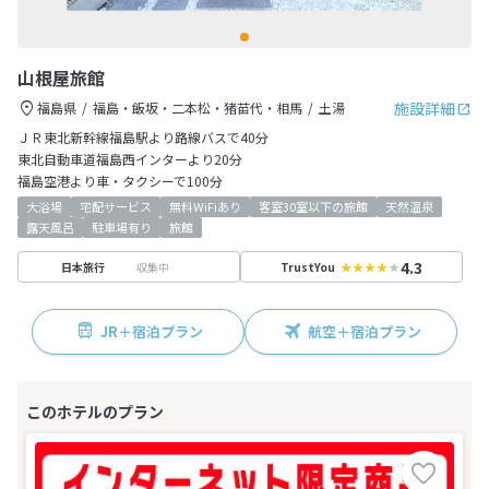
山根屋旅館
施設詳細
福島県
福島・飯坂・二本松・猪苗代・相馬
土湯
ＪＲ東北新幹線福島駅より路線バスで40分
東北自動車道福島西インターより20分
福島空港より車・タクシーで100分
大浴場
宅配サービス
無料WiFiあり
客室30室以下の旅館
天然温泉
露天風呂
駐車場有り
旅館
4.3
収集中
日本旅行
TrustYou
JR＋宿泊プラン
航空＋宿泊プラン