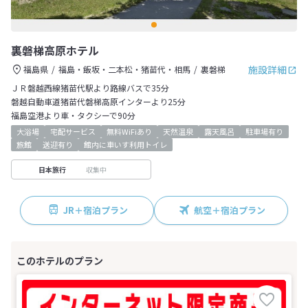
裏磐梯高原ホテル
施設詳細
福島県
福島・飯坂・二本松・猪苗代・相馬
裏磐梯
ＪＲ磐越西線猪苗代駅より路線バスで35分
磐越自動車道猪苗代磐梯高原インターより25分
福島空港より車・タクシーで90分
大浴場
宅配サービス
無料WiFiあり
天然温泉
露天風呂
駐車場有り
旅館
送迎有り
館内に車いす利用トイレ
収集中
日本旅行
JR＋宿泊プラン
航空＋宿泊プラン