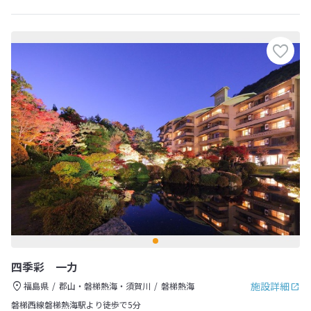
四季彩 一力
施設詳細
福島県
郡山・磐梯熱海・須賀川
磐梯熱海
磐梯西線磐梯熱海駅より徒歩で5分