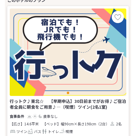
行っトク♪東北☆ 【早期申込】30日前までがお得♪ご宿泊
者全員に朝食をご用意♪―〔喫煙〕ツイン(2名1室)
食事なし
【広さ】14.6平米
【ベッド】幅90cm×長さ198cm（2台）
2名
ツイン
バス
トイレ
喫煙