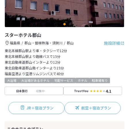
スターホテル郡山
施設詳細
福島県
郡山・磐梯熱海・須賀川
郡山
東北本線郡山駅より車・タクシーで12分
東北本線郡山駅より路線バスで15分
東北自動車道郡山インターより12分
東北自動車道郡山南インターより15分
福島空港より空港リムジンバスで40分
大浴場
大浴場があるホテル
宅配サービス
ホテル
駐車場有り
4.1
収集中
日本旅行
TrustYou
JR＋宿泊プラン
航空＋宿泊プラン