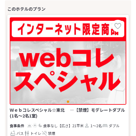
Ｗｅｂコレスペシャル☆東北 ―【禁煙】モデレートダブル
(1名～2名1室)
食事なし
【広さ】21平米
1～2名
ダブル
バス
トイレ
禁煙