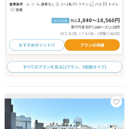
食事なし
1～2名
ツイン
バス
トイレ
禁煙
3,840～18,560円
税込
おとな1名
旅行代金合計
7,680〜37,120
円
(おとな2名 こども0名・1部屋/1泊2日)
おすすめポイント
プランの詳細
すべてのプランを見る
(2プラン、5部屋タイプ)