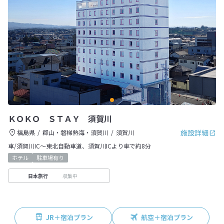
ＫＯＫＯ ＳＴＡＹ 須賀川
施設詳細
福島県
郡山・磐梯熱海・須賀川
須賀川
車/須賀川IC～東北自動車道、須賀川ICより車で約8分
ホテル
駐車場有り
収集中
日本旅行
JR＋宿泊プラン
航空＋宿泊プラン