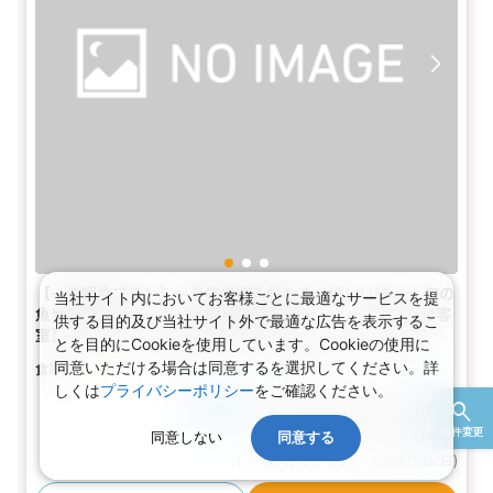
【一泊朝食プラン】～身体に染みわたる、優しい味。～ 旬の
当社サイト内においてお客様ごとに最適なサービスを提
魚や野菜で仕立てた『料理長自慢の朝ごはん』【おまかせ客
供する目的及び当社サイト外で最適な広告を表示するこ
室】 お得にいちりきを楽しみたい方に。(1名～5名1室)
とを目的にCookieを使用しています。Cookieの使用に
同意いただける場合は同意するを選択してください。詳
朝食付き
1～5名
和室
バス
トイレ
しくは
プライバシーポリシー
をご確認ください。
17,090～30,400円
税込
おとな1名
条件変更
旅行代金合計
34,180〜60,800
円
同意しない
同意する
(おとな2名 こども0名・1部屋/1泊2日)