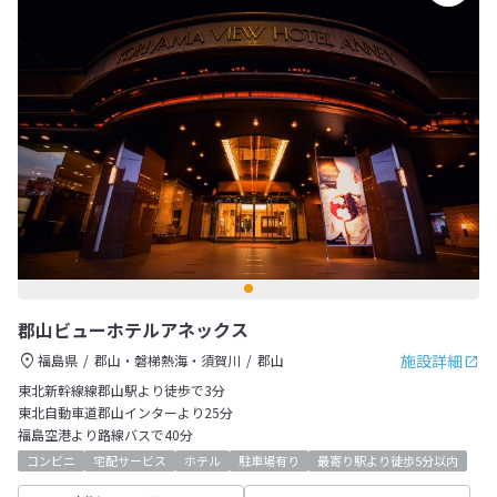
郡山ビューホテルアネックス
施設詳細
福島県
郡山・磐梯熱海・須賀川
郡山
東北新幹線線郡山駅より徒歩で3分
東北自動車道郡山インターより25分
福島空港より路線バスで40分
コンビニ
宅配サービス
ホテル
駐車場有り
最寄り駅より徒歩5分以内