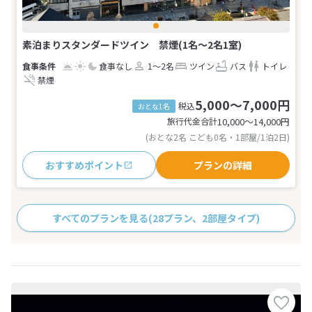
素泊まりスタンダードツイン 禁煙(1名～2名1室)
食事なし
1～2名
ツイン
バス
トイレ
禁煙
5,000～7,000円
税込
おとな1名
旅行代金合計
10,000〜14,000
円
(おとな2名 こども0名・1部屋/1泊2日)
おすすめポイント
プランの詳細
すべてのプランを見る
(28プラン、2部屋タイプ)