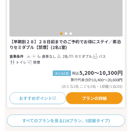
【早期割２８】２８日前までのご予約でお得にステイ／素泊
りセミダブル【禁煙】(2名1室)
食事なし
2名
セミダブル
バス
トイレ
禁煙
5,200～10,300円
税込
おとな1名
旅行代金合計
10,400〜20,600
円
(おとな2名 こども0名・1部屋/1泊2日)
おすすめポイント
プランの詳細
すべてのプランを見る
(26プラン、5部屋タイプ)