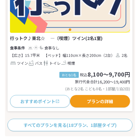
行っトク♪東北☆ ―〔喫煙〕ツイン(2名1室)
食事なし
【広さ】15.7平米
【ベッド】幅110cm×長さ200cm（2台）
2名
ツイン
バス
トイレ
喫煙
8,100～9,700円
税込
おとな1名
旅行代金合計
16,200〜19,400
円
(おとな2名 こども0名・1部屋/1泊2日)
おすすめポイント
プランの詳細
すべてのプランを見る
(18プラン、1部屋タイプ)