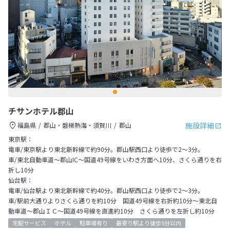
チサンホテル郡山
施設詳細
福島県
郡山・磐梯熱海・須賀川
郡山
東京駅：
電車/東京駅より東北新幹線で約90分。郡山駅西口より徒歩で2～3分。
車/東北自動車道～郡山IC～国道49号線をいわき方面へ10分、さくら通りを右
折し10分
仙台駅：
電車/仙台駅より東北新幹線で約40分。郡山駅西口より徒歩で2～3分。
車/駅前大通りよりさくら通りを約10分 国道49号線を右折約10分～東北自
動車道～郡山ＩＣ～国道49号線を直進約10分 さくら通りを左折し約10分
宅配サービス
ホテル
駐車場有り
最寄り駅より徒歩5分以内