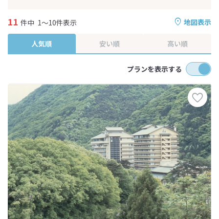
11
地図表示
件中
1～10件表示
人気順
安い順
高い順
プランを表示する