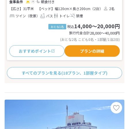
朝食付き
【広さ】31平米
【ベッド】幅120cm×長さ200cm（2台）
2名
ツイン（夜景）
バス
トイレ
禁煙
14,000～20,000円
税込
おとな1名
旅行代金合計
28,000〜40,000
円
(おとな2名 こども0名・1部屋/1泊2日)
おすすめポイント
プランの詳細
すべてのプランを見る
(18プラン、1部屋タイプ)