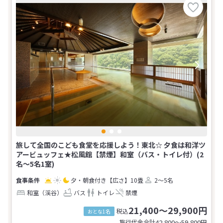
旅して全国のこども食堂を応援しよう！東北☆ 夕食は和洋ツ
アービュッフェ★松風館【禁煙】和室（バス・トイレ付）(2
名～5名1室)
夕・朝食付き
【広さ】10畳
2～5名
和室（渓谷）
バス
トイレ
禁煙
21,400～29,900円
税込
おとな1名
旅行代金合計
42,800〜59,800
円