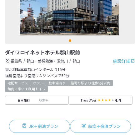
ダイワロイネットホテル郡山駅前
施設詳細
福島県
郡山・磐梯熱海・須賀川
郡山
東北自動車道郡山インターより15分
福島空港より空港リムジンバスで50分
宅配サービス
ホテル
駐車場有り
最寄り駅より徒歩5分以内
館内に車いす利用トイレ
4.4
収集中
日本旅行
TrustYou
JR＋宿泊プラン
航空＋宿泊プラン