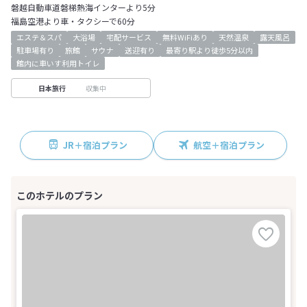
磐越自動車道磐梯熱海インターより5分
福島空港より車・タクシーで60分
エステ＆スパ
大浴場
宅配サービス
無料WiFiあり
天然温泉
露天風呂
駐車場有り
旅館
サウナ
送迎有り
最寄り駅より徒歩5分以内
館内に車いす利用トイレ
収集中
日本旅行
JR＋宿泊プラン
航空＋宿泊プラン