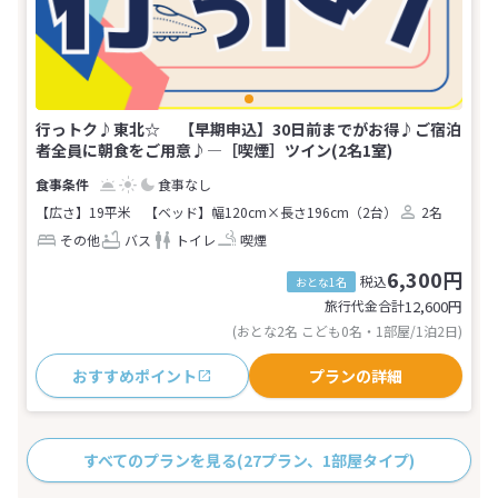
行っトク♪東北☆ 【早期申込】30日前までがお得♪ご宿泊
者全員に朝食をご用意♪―［喫煙］ツイン(2名1室)
食事なし
【広さ】19平米
【ベッド】幅120cm×長さ196cm（2台）
2名
その他
バス
トイレ
喫煙
6,300円
税込
おとな1名
旅行代金合計
12,600
円
(おとな2名 こども0名・1部屋/1泊2日)
おすすめポイント
プランの詳細
すべてのプランを見る
(27プラン、1部屋タイプ)