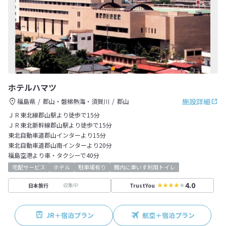
ホテルハマツ
施設詳細
福島県
郡山・磐梯熱海・須賀川
郡山
ＪＲ東北線郡山駅より徒歩で15分
ＪＲ東北新幹線郡山駅より徒歩で15分
東北自動車道郡山インターより15分
東北自動車道郡山南インターより20分
福島空港より車・タクシーで40分
宅配サービス
ホテル
駐車場有り
館内に車いす利用トイレ
4.0
収集中
日本旅行
TrustYou
JR＋宿泊プラン
航空＋宿泊プラン