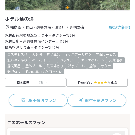
ホテル華の湯
施設詳細
福島県
郡山・磐梯熱海・須賀川
磐梯熱海
磐越西線磐梯熱海駅より車・タクシーで5分
磐越自動車道磐梯熱海インターより5分
福島空港より車・タクシーで60分
エステ＆スパ
大浴場
貸切風呂
子供用プール有り
宅配サービス
無料WiFiあり
ゲームコーナー
ジャグジー
カラオケルーム
天然温泉
露天風呂
屋外プール
駐車場有り
冷水プール
旅館
サウナ
送迎有り
館内に車いす利用トイレ
4.4
収集中
日本旅行
TrustYou
JR＋宿泊プラン
航空＋宿泊プラン