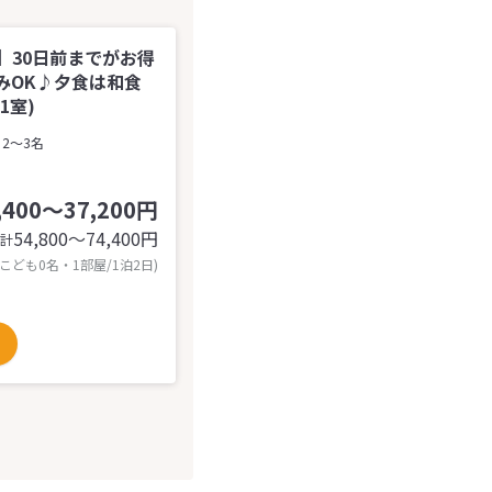
】30日前までがお得
みOK♪夕食は和食
1室)
2～3名
,400～37,200円
54,800〜74,400
円
計
 こども0名・1部屋/1泊2日)