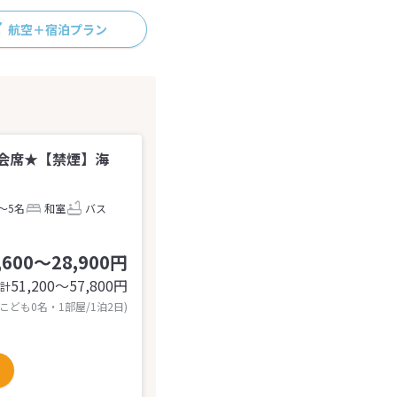
航空＋宿泊プラン
会席★【禁煙】海
～5名
和室
バス
,600～28,900円
51,200〜57,800
円
計
 こども0名・1部屋/1泊2日)