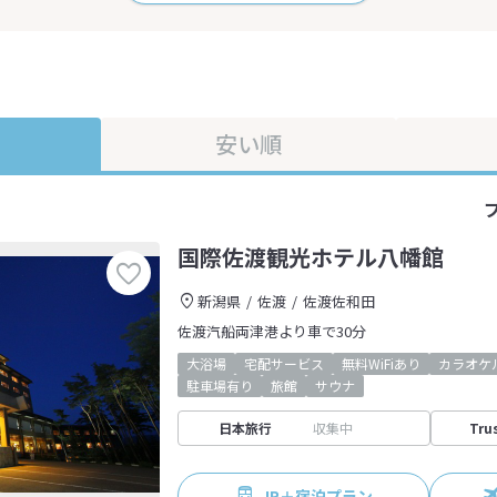
安い順
国際佐渡観光ホテル八幡館
新潟県
佐渡
佐渡佐和田
佐渡汽船両津港より車で30分
大浴場
宅配サービス
無料WiFiあり
カラオケ
駐車場有り
旅館
サウナ
日本旅行
収集中
Tru
JR＋宿泊プラン