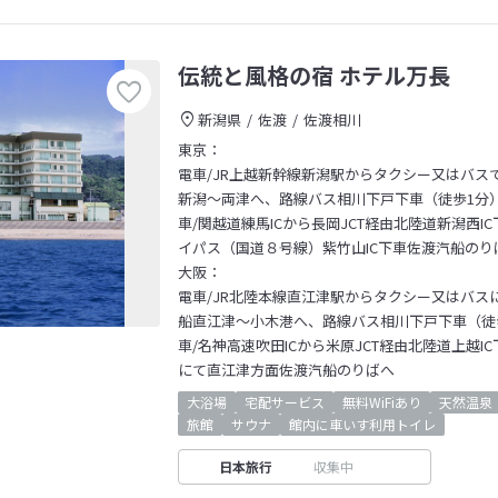
伝統と風格の宿 ホテル万長
新潟県
佐渡
佐渡相川
東京：
電車/JR上越新幹線新潟駅からタクシー又はバス
新潟～両津へ、路線バス相川下戸下車（徒歩1分
車/関越道練馬ICから長岡JCT経由北陸道新潟西I
イパス（国道８号線）紫竹山IC下車佐渡汽船のり
大阪：
電車/JR北陸本線直江津駅からタクシー又はバス
船直江津～小木港へ、路線バス相川下戸下車（徒
車/名神高速吹田ICから米原JCT経由北陸道上越IC
にて直江津方面佐渡汽船のりばへ
大浴場
宅配サービス
無料WiFiあり
天然温泉
旅館
サウナ
館内に車いす利用トイレ
日本旅行
収集中