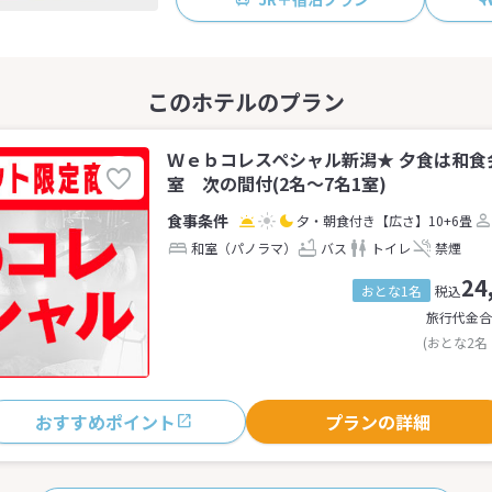
Ｗｅｂコレスペシャル新潟★ 夕食は和食
室 次の間付(2名～7名1室)
夕・朝食付き
【広さ】10+6畳
和室（パノラマ）
バス
トイレ
禁煙
24
おとな1名
税込
旅行代金合
(おとな2名
おすすめポイント
プランの詳細