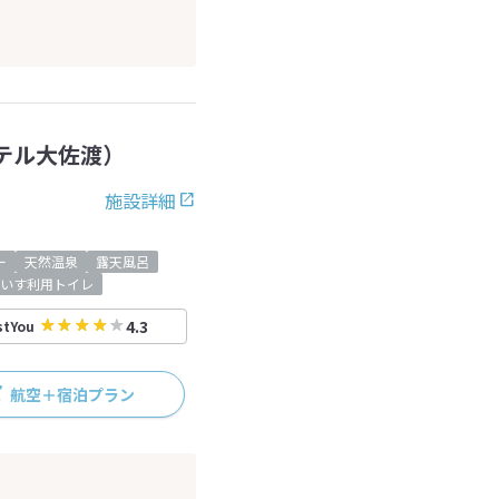
テル大佐渡）
施設詳細
ー
天然温泉
露天風呂
いす利用トイレ
4.3
stYou
航空＋宿泊プラン