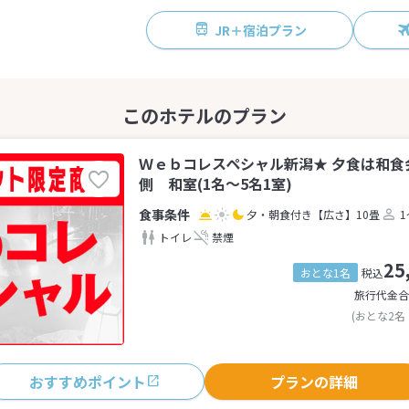
JR＋宿泊プラン
Ｗｅｂコレスペシャル新潟★ 夕食は和食
側 和室(1名～5名1室)
夕・朝食付き
【広さ】10畳
1
トイレ
禁煙
25
おとな1名
税込
旅行代金合
(おとな2名
おすすめポイント
プランの詳細