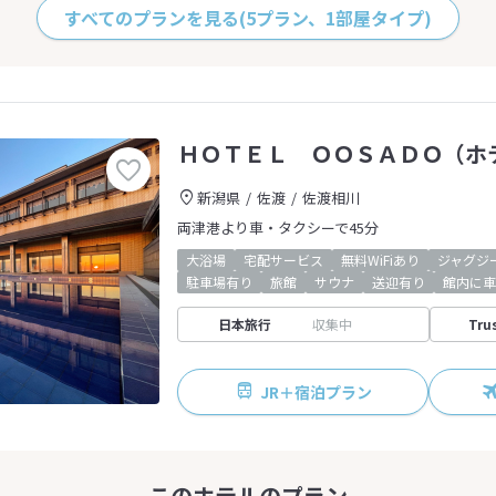
すべてのプランを見る
(5プラン、1部屋タイプ)
ＨＯＴＥＬ ＯＯＳＡＤＯ（ホ
新潟県
佐渡
佐渡相川
両津港より車・タクシーで45分
大浴場
宅配サービス
無料WiFiあり
ジャグジ
駐車場有り
旅館
サウナ
送迎有り
館内に車
日本旅行
収集中
Tru
JR＋宿泊プラン