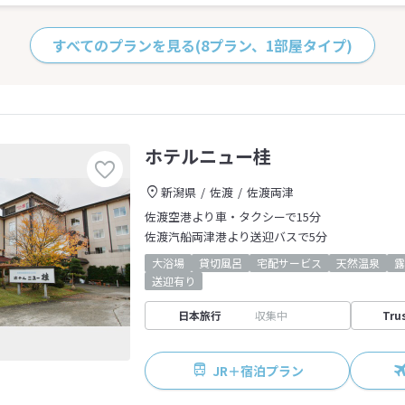
すべてのプランを見る
(8プラン、1部屋タイプ)
ホテルニュー桂
新潟県
佐渡
佐渡両津
佐渡空港より車・タクシーで15分
佐渡汽船両津港より送迎バスで5分
大浴場
貸切風呂
宅配サービス
天然温泉
露
送迎有り
日本旅行
収集中
Tru
JR＋宿泊プラン