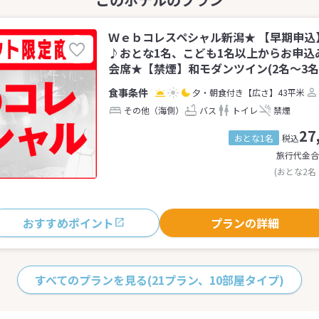
Ｗｅｂコレスペシャル新潟★ 【早期申込
♪おとな1名、こども1名以上からお申込
会席★【禁煙】和モダンツイン(2名～3名
夕・朝食付き
【広さ】43平米
その他（海側）
バス
トイレ
禁煙
27
おとな1名
税込
旅行代金合
(おとな2名
おすすめポイント
プランの詳細
すべてのプランを見る
(21プラン、10部屋タイプ)