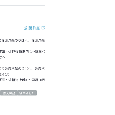
施設詳細
で佐渡汽船のりばへ、佐渡汽船
）
C下車～北陸道新潟西IC～新潟バ
ばへ
にて佐渡汽船のりばへ、佐渡汽
歩1分）
下車～北陸道上越IC～国道18号
露天風呂
駐車場有り