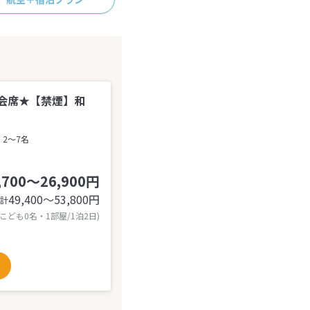
会席★【禁煙】和
2～7名
,700～26,900円
49,400〜53,800
円
計
 こども0名・1部屋/1泊2日)