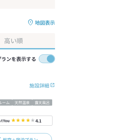
地図表示
高い順
プランを表示する
施設詳細
ルーム
天然温泉
露天風呂
4.1
stYou
航空＋宿泊プラン