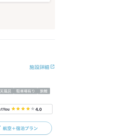
施設詳細
天風呂
駐車場有り
旅館
4.0
stYou
航空＋宿泊プラン