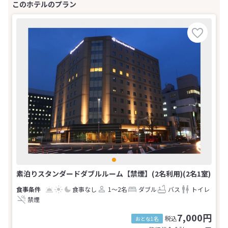
素泊りスタンダードダブルルーム【禁煙】(2名利用)(2名1室)
食事なし
1～2名
ダブル
バス
トイレ
禁煙
7,000円
税込
おとな1名