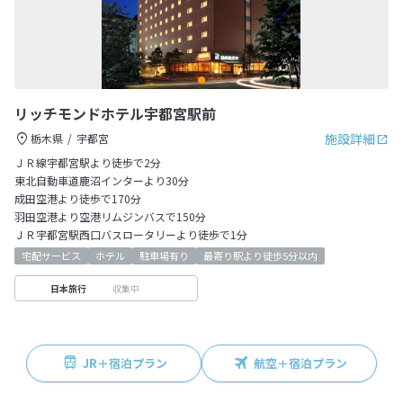
リッチモンドホテル宇都宮駅前
施設詳細
栃木県
宇都宮
ＪＲ線宇都宮駅より徒歩で2分
東北自動車道鹿沼インターより30分
成田空港より徒歩で170分
羽田空港より空港リムジンバスで150分
ＪＲ宇都宮駅西口バスロータリーより徒歩で1分
宅配サービス
ホテル
駐車場有り
最寄り駅より徒歩5分以内
収集中
日本旅行
JR＋宿泊プラン
航空＋宿泊プラン