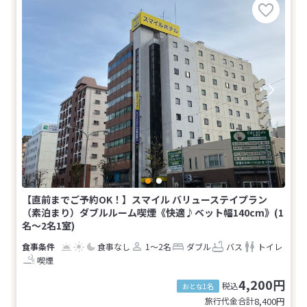
【直前までご予約OK！】スマイル バリューステイプラン
（素泊まり）ダブルルーム喫煙《快適♪ベット幅140cm》(1
名～2名1室)
食事なし
1～2名
ダブル
バス
トイレ
喫煙
4,200円
税込
おとな1名
旅行代金合計
8,400
円