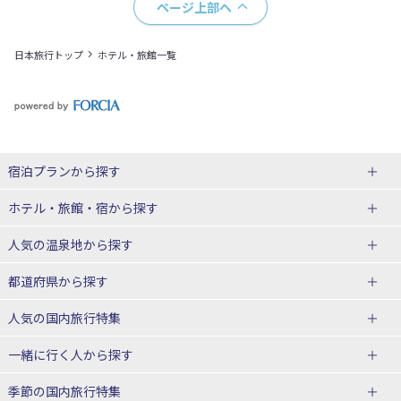
ページ上部へ
日本旅行トップ
ホテル・旅館一覧
宿泊プランから探す
北海道
ホテル・旅館・宿
から探す
東北
北海道ホテル・旅館
人気の温泉地
から探す
青森県
岩手県
北海道
都道府県から探す
宮城県
秋田県
青森県ホテル・旅館
岩手県ホテル・旅館
湯の川温泉(北海道)
定山渓温泉(北海道)
人気の国内旅行特集
山形県
福島県
宮城県ホテル・旅館
秋田県ホテル・旅館
十勝川温泉(北海道)
阿寒湖温泉(北海道)
北海道旅行・ツアー
東京ディズニーリゾート®への旅
ユニバーサル・スタジオ・ジャパ
一緒に行く人
から探す
ンへの旅
関東
山形県ホテル・旅館
福島県ホテル・旅館
洞爺湖温泉(北海道)
川湯温泉(北海道)
東北
一人旅 国内版
家族・子連れ旅行 国内版
季節の国内旅行特集