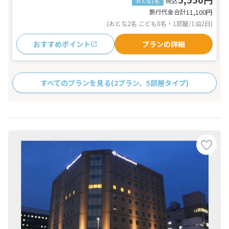
税込
おとな1名
旅行代金合計
11,100
円
(おとな2名 こども0名・1部屋/1泊2日)
おすすめポイント
プランの詳細
すべてのプランを見る
(2プラン、5部屋タイプ)