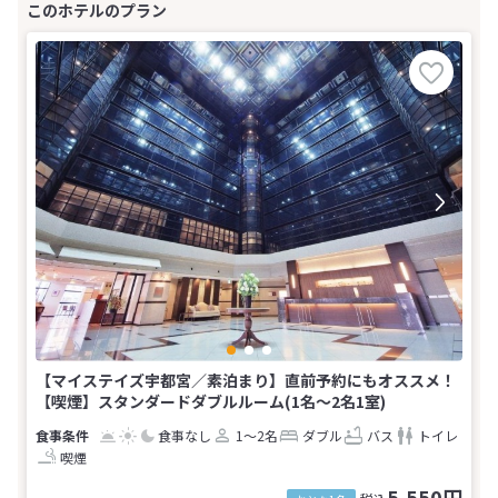
【マイステイズ宇都宮／素泊まり】直前予約にもオススメ！
【喫煙】スタンダードダブルルーム(1名～2名1室)
食事なし
1～2名
ダブル
バス
トイレ
喫煙
5,550円