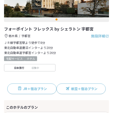
フォーポイント フレックス by シェラトン 宇都宮
施設詳細
栃木県
宇都宮
ＪＲ線宇都宮駅より徒歩で8分
東北自動車道鹿沼インターより20分
東北自動車道宇都宮インターより26分
宅配サービス
ホテル
収集中
日本旅行
JR＋宿泊プラン
航空＋宿泊プラン