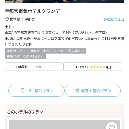
宇都宮東武ホテルグランデ
施設詳細
栃木県
宇都宮
東京：
電車/JR宇都宮駅西口より関東バスにて5分（東武駅前バス停下車）
車/東北自動車道～鹿沼IC～出口を出て宇都宮市街へ15km程走り119号線を左
折つきあたり右折
宅配サービス
無料WiFiあり
ホテル
駐車場有り
最寄り駅より徒歩5分以内
4.1
収集中
日本旅行
TrustYou
JR＋宿泊プラン
航空＋宿泊プラン