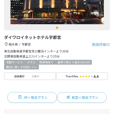
ダイワロイネットホテル宇都宮
施設詳細
栃木県
宇都宮
東北自動車道宇都宮及び鹿沼インターより30分
北関東自動車道上三川インターより25分
宅配サービス
ホテル
駐車場有り
最寄り駅より徒歩5分以内
館内に車いす利用トイレ
4.4
収集中
日本旅行
TrustYou
JR＋宿泊プラン
航空＋宿泊プラン