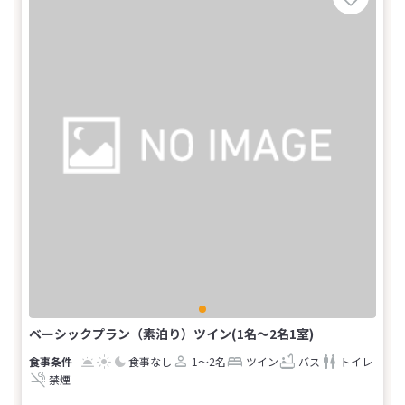
ベーシックプラン（素泊り）ツイン(1名～2名1室)
食事なし
1～2名
ツイン
バス
トイレ
禁煙