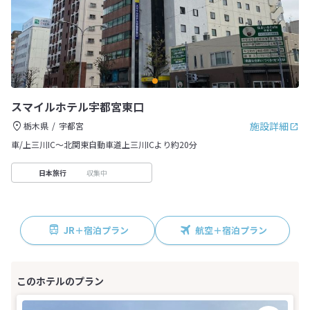
スマイルホテル宇都宮東口
施設詳細
栃木県
宇都宮
車/上三川IC～北関東自動車道上三川ICより約20分
収集中
日本旅行
JR＋宿泊プラン
航空＋宿泊プラン