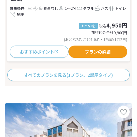
食事なし
1～2名
ダブル
バス
トイレ
禁煙
4,950円
税込
おとな1名
旅行代金合計
9,900
円
(おとな2名 こども0名・1部屋/1泊2日)
おすすめポイント
プランの詳細
すべてのプランを見る
(1プラン、2部屋タイプ)