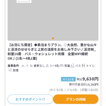
【お日にち限定】◆素泊まりプラン。◇大自然、豊かな山々
と渓流のせせらぎと上質の温泉をお楽しみ下さい♪渓流側_
和室10畳 バス・ウォシュレット完備 全室WIFI接続
OK♪(1名～4名1室)
食事なし
1～4名
和室
バス
トイレ
禁煙
9,630円
税込
おとな1名
旅行代金合計
19,260
円
(おとな2名 こども0名・1部屋/1泊2日)
おすすめポイント
プランの詳細