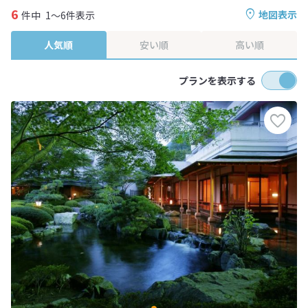
6
地図表示
件中
1～6件表示
人気順
安い順
高い順
プランを表示する