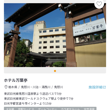
ホテル万葉亭
施設詳細
栃木県
鬼怒川・川治・湯西川
鬼怒川
東武日光線鬼怒川温泉駅より送迎バスで5分
東武日光線東武ワールドスクウェア駅より徒歩で7分
日光宇都宮道今市インターより15分
大浴場
宅配サービス
ゲームコーナー
カラオケルーム
天然温泉