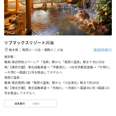
リブマックスリゾート川治
施設詳細
栃木県
鬼怒川・川治・湯西川
川治
東京駅：
電車/東武特急スペーシア「浅草」駅から「鬼怒川温泉」駅まで 約120分
車/【東京方面】 東北自動車道→「宇都宮IC」→日光宇都宮道路→「今市IC」
～今市IC～国道121号を経由してホテルへ
鬼怒川温泉：
電車/東武鬼怒川線「鬼怒川温泉」駅から「川治湯元」駅まで約20分
車/【東北方面】 東北自動車道→「矢板IC」～矢板IC～国道461号→国道121
号を経由してホテルへ
収集中
日本旅行