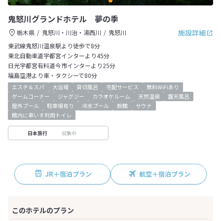
鬼怒川グランドホテル 夢の季
施設詳細
栃木県
鬼怒川・川治・湯西川
鬼怒川
東武線鬼怒川温泉駅より徒歩で8分
東北自動車道宇都宮インターより45分
日光宇都宮有料道今市インターより25分
福島空港より車・タクシーで80分
エステ＆スパ
大浴場
貸切風呂
宅配サービス
無料WiFiあり
ゲームコーナー
ジャグジー
カラオケルーム
天然温泉
露天風呂
屋外プール
駐車場有り
冷水プール
旅館
サウナ
館内に車いす利用トイレ
収集中
日本旅行
JR＋宿泊プラン
航空＋宿泊プラン