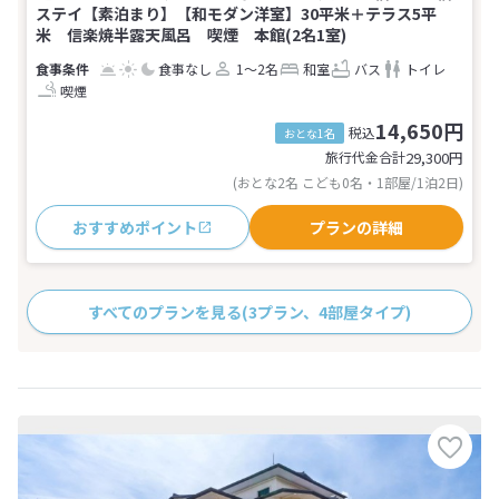
ステイ【素泊まり】【和モダン洋室】30平米＋テラス5平
米 信楽焼半露天風呂 喫煙 本館(2名1室)
食事なし
1～2名
和室
バス
トイレ
喫煙
14,650円
税込
おとな1名
旅行代金合計
29,300
円
(おとな2名 こども0名・1部屋/1泊2日)
おすすめポイント
プランの詳細
すべてのプランを見る
(3プラン、4部屋タイプ)