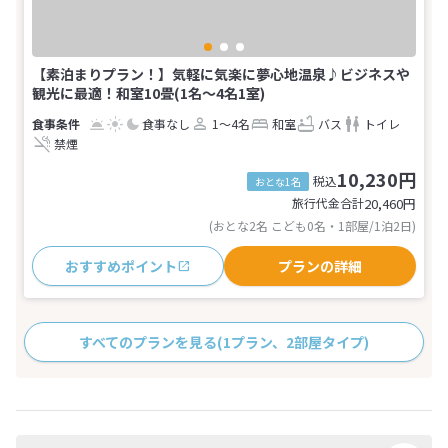
【素泊まりプラン！】気軽に気楽に夢心地温泉♪ビジネスや
観光に最適！和室10畳(1名～4名1室)
食事なし
1～4名
和室
バス
トイレ
禁煙
10,230円
税込
おとな1名
旅行代金合計
20,460
円
(おとな2名 こども0名・1部屋/1泊2日)
おすすめポイント
プランの詳細
すべてのプランを見る
(1プラン、2部屋タイプ)