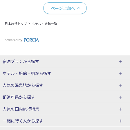
ページ上部へ
日本旅行トップ
ホテル・旅館一覧
宿泊プランから探す
北海道
ホテル・旅館・宿
から探す
東北
北海道ホテル・旅館
人気の温泉地
から探す
青森県
岩手県
北海道
都道府県から探す
宮城県
秋田県
青森県ホテル・旅館
岩手県ホテル・旅館
湯の川温泉(北海道)
定山渓温泉(北海道)
人気の国内旅行特集
山形県
福島県
宮城県ホテル・旅館
秋田県ホテル・旅館
十勝川温泉(北海道)
阿寒湖温泉(北海道)
北海道旅行・ツアー
東京ディズニーリゾート®への旅
ユニバーサル・スタジオ・ジャパ
一緒に行く人
から探す
ンへの旅