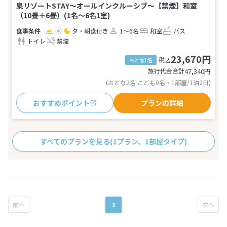
泉リゾートSTAY～オールインクルーシブ～【禁煙】和室
（10畳＋6畳）(1名～6名1室)
夕・朝食付き
1～6名
和室
バス
トイレ
禁煙
23,670円
税込
おとな1名
旅行代金合計
47,340
円
(おとな2名 こども0名・1部屋/1泊2日)
おすすめポイント
プランの詳細
すべてのプランを見る
(1プラン、1部屋タイプ)
1