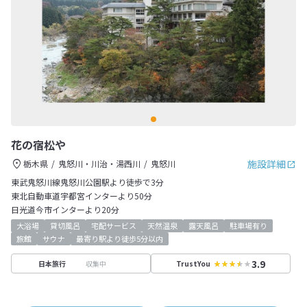
花の宿松や
施設詳細
栃木県
鬼怒川・川治・湯西川
鬼怒川
東武鬼怒川線鬼怒川公園駅より徒歩で3分
東北自動車道宇都宮インターより50分
日光道今市インターより20分
大浴場
貸切風呂
宅配サービス
天然温泉
露天風呂
駐車場有り
旅館
サウナ
最寄り駅より徒歩5分以内
3.9
収集中
日本旅行
TrustYou