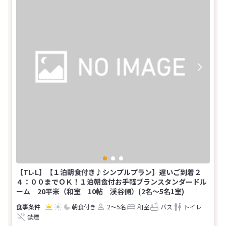
【TL-L】【１泊朝食付き♪シンプルプラン】遅いご到着２
４：００までＯＫ！１泊朝食付お手軽プランスタンダードル
ーム 20平米（和室 10帖 渓谷側）(2名～5名1室)
朝食付き
2～5名
和室
バス
トイレ
禁煙