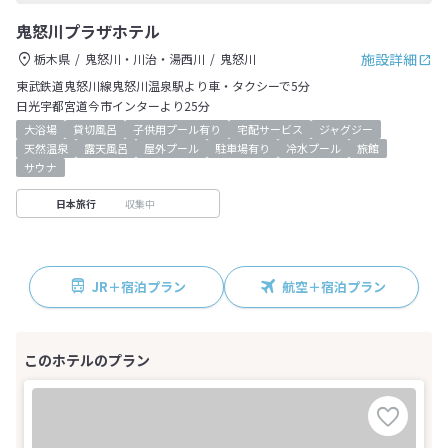
鬼怒川プラザホテル
施設詳細
栃木県
鬼怒川・川治・湯西川
鬼怒川
東武鉄道鬼怒川線鬼怒川温泉駅より車・タクシーで5分
日光宇都宮道今市インターより25分
大浴場
貸切風呂
子供用プール有り
宅配サービス
ジャグジー
天然温泉
露天風呂
屋外プール
駐車場有り
冷水プール
旅館
サウナ
収集中
日本旅行
JR＋宿泊プラン
航空＋宿泊プラン