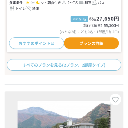
夕・朝食付き
2～7名
和室
バス
トイレ
禁煙
27,650円
税込
おとな1名
旅行代金合計
55,300
円
(おとな2名 こども0名・1部屋/1泊2日)
おすすめポイント
プランの詳細
すべてのプランを見る
(2プラン、2部屋タイプ)