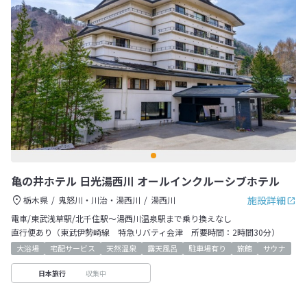
亀の井ホテル 日光湯西川 オールインクルーシブホテル
施設詳細
栃木県
鬼怒川・川治・湯西川
湯西川
電車/東武浅草駅/北千住駅〜湯西川温泉駅まで乗り換えなし
直行便あり（東武伊勢崎線 特急リバティ会津 所要時間：2時間30分）
大浴場
宅配サービス
天然温泉
露天風呂
駐車場有り
旅館
サウナ
収集中
日本旅行