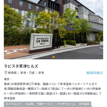
ラビスタ草津ヒルズ
施設詳細
群馬県
草津・万座
草津
東京：
電車/JR長野原草津口下車後、路線バスにて草津温泉バスターミナルまで
車/関越自動車道～藤岡JCT～高崎JCT経由にて～渋川伊香保IC～渋川伊香保
IC～渋川伊香保IC～長野原方面に国道353～国道145～国道292号線経由にて
草津温泉
エステ＆スパ
大浴場
宅配サービス
カラオケルーム
天然温泉