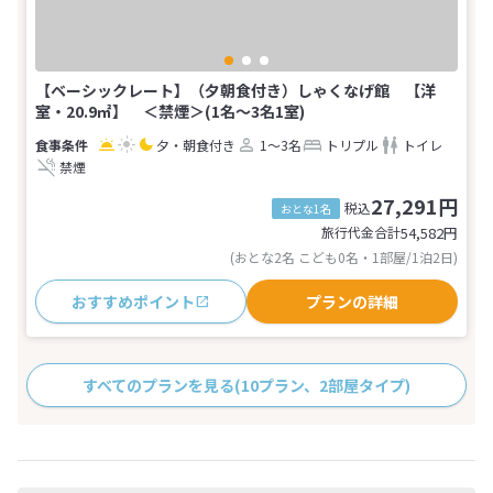
【ベーシックレート】（夕朝食付き）しゃくなげ館 【洋
室・20.9㎡】 ＜禁煙＞(1名～3名1室)
夕・朝食付き
1～3名
トリプル
トイレ
禁煙
27,291円
税込
おとな1名
旅行代金合計
54,582
円
(おとな2名 こども0名・1部屋/1泊2日)
おすすめポイント
プランの詳細
すべてのプランを見る
(10プラン、2部屋タイプ)