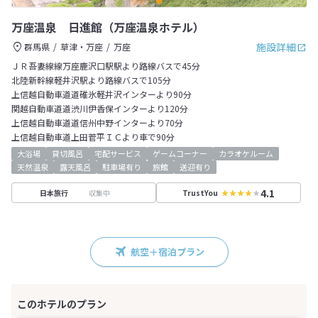
万座温泉 日進館（万座温泉ホテル）
施設詳細
群馬県
草津・万座
万座
ＪＲ吾妻線線万座鹿沢口駅駅より路線バスで45分
北陸新幹線軽井沢駅より路線バスで105分
上信越自動車道道碓氷軽井沢インターより90分
関越自動車道道渋川伊香保インターより120分
上信越自動車道道信州中野インターより70分
上信越自動車道上田菅平ＩＣより車で90分
大浴場
貸切風呂
宅配サービス
ゲームコーナー
カラオケルーム
天然温泉
露天風呂
駐車場有り
旅館
送迎有り
4.1
収集中
日本旅行
TrustYou
航空＋宿泊プラン