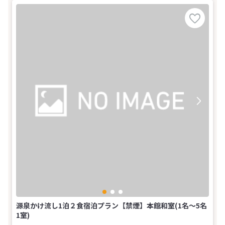
源泉かけ流し1泊２食宿泊プラン【禁煙】本館和室(1名～5名
1室)