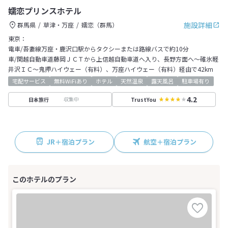
嬬恋プリンスホテル
施設詳細
群馬県
草津・万座
嬬恋（群馬）
東京：
電車/吾妻線万座・鹿沢口駅からタクシーまたは路線バスで約10分
車/関越自動車道藤岡ＪＣＴから上信越自動車道へ入り、長野方面へ～碓氷軽
井沢ＩＣ～鬼押ハイウェー（有料）、万座ハイウェー（有料）経由で42km
宅配サービス
無料WiFiあり
ホテル
天然温泉
露天風呂
駐車場有り
4.2
収集中
日本旅行
TrustYou
JR＋宿泊プラン
航空＋宿泊プラン