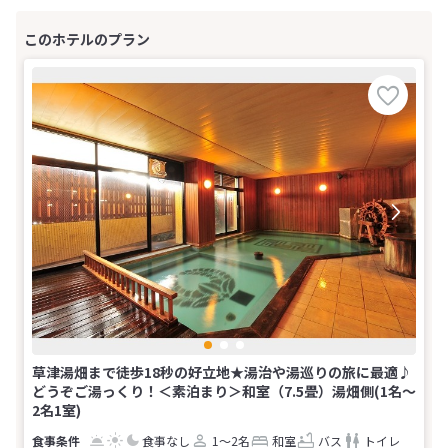
草津湯畑まで徒歩18秒の好立地★湯治や湯巡りの旅に最適♪
どうぞご湯っくり！＜素泊まり＞和室（7.5畳）湯畑側(1名～
2名1室)
食事なし
1～2名
和室
バス
トイレ