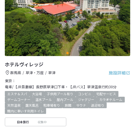
ホテルヴィレッジ
施設詳細
群馬県
草津・万座
草津
東京：
電車/【JR吾妻線】長野原草津口下車・【JRバス】草津温泉行約30分
エステ＆スパ
大浴場
子供用プール有り
コンビニ
宅配サービス
ゲームコーナー
温水プール
屋内プール
ジャグジー
カラオケルーム
天然温泉
露天風呂
駐車場有り
旅館
サウナ
送迎有り
館内に車いす利用トイレ
収集中
日本旅行