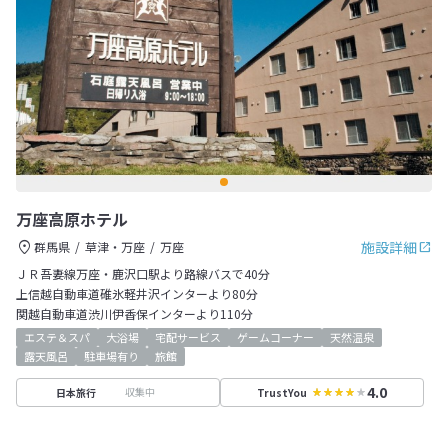
万座高原ホテル
施設詳細
群馬県
草津・万座
万座
ＪＲ吾妻線万座・鹿沢口駅より路線バスで40分
上信越自動車道碓氷軽井沢インターより80分
関越自動車道渋川伊香保インターより110分
エステ＆スパ
大浴場
宅配サービス
ゲームコーナー
天然温泉
露天風呂
駐車場有り
旅館
4.0
収集中
日本旅行
TrustYou