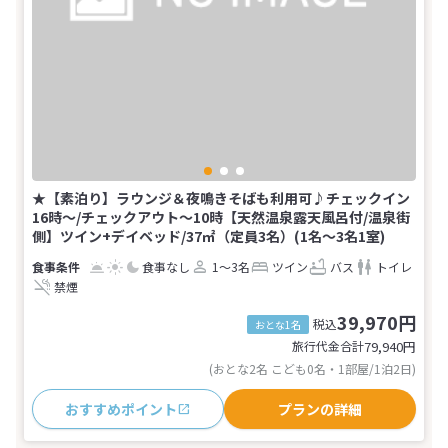
★【素泊り】ラウンジ＆夜鳴きそばも利用可♪チェックイン
16時～/チェックアウト～10時【天然温泉露天風呂付/温泉街
側】ツイン+デイベッド/37㎡（定員3名）(1名～3名1室)
食事なし
1～3名
ツイン
バス
トイレ
禁煙
39,970円
税込
おとな1名
旅行代金合計
79,940
円
(おとな2名 こども0名・1部屋/1泊2日)
おすすめポイント
プランの詳細