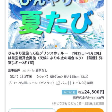
ひんやり夏旅☆万座プリンスホテル － 7月25日～8月29日
は星空観賞会実施（天候により中止の場合あり）【禁煙】洋
室(1名～2名1室)
食事なし
【広さ】19.2平米
【ベッド】幅97cm×長さ195cm（2台）
1～2名
ツイン（パノラマ）
バス
トイレ
禁煙
24,500円
税込
おとな1名
旅行代金合計
49,000
円
(おとな2名 こども0名・1部屋/1泊2日)