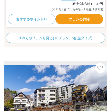
旅行代金合計
47,332
円
(おとな2名 こども0名・1部屋/1泊2日)
おすすめポイント
プランの詳細
すべてのプランを見る
(10プラン、5部屋タイプ)