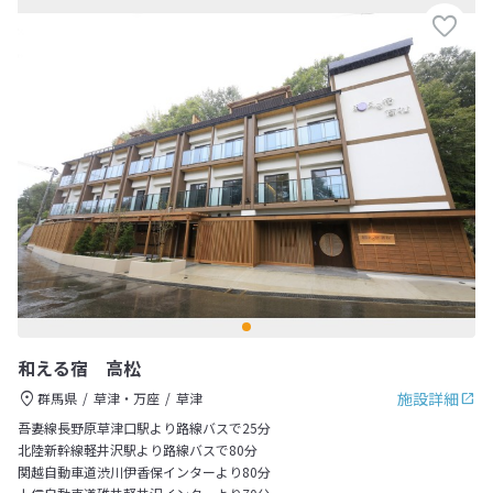
和える宿 高松
施設詳細
群馬県
草津・万座
草津
吾妻線長野原草津口駅より路線バスで25分
北陸新幹線軽井沢駅より路線バスで80分
関越自動車道渋川伊香保インターより80分