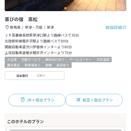
喜びの宿 高松
施設詳細
群馬県
草津・万座
草津
ＪＲ吾妻線長野原草津口駅より路線バスで30分
北陸新幹線軽井沢駅より路線バスで80分
関越自動車道渋川伊香保インターより80分
上信自動車道碓氷軽井沢インターより70分
大浴場
宅配サービス
無料WiFiあり
ゲームコーナー
天然温泉
露天風呂
駐車場有り
旅館
送迎有り
収集中
日本旅行
JR＋宿泊プラン
航空＋宿泊プラン