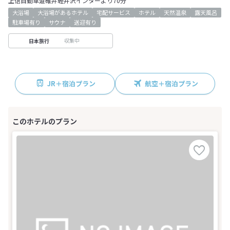
上信自動車道碓井軽井沢インターより70分
大浴場
大浴場があるホテル
宅配サービス
ホテル
天然温泉
露天風呂
駐車場有り
サウナ
送迎有り
収集中
日本旅行
JR＋宿泊プラン
航空＋宿泊プラン