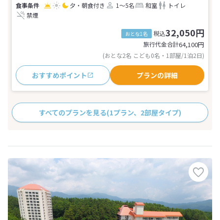
夕・朝食付き
1～5名
和室
トイレ
禁煙
32,050円
税込
おとな1名
旅行代金合計
64,100
円
(おとな2名 こども0名・1部屋/1泊2日)
おすすめポイント
プランの詳細
すべてのプランを見る
(1プラン、2部屋タイプ)