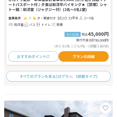
ートパスポート付♪夕食は和洋中バイキング★【禁煙】シャ
トー館：和洋室（ジャグジー付）(2名～5名1室)
夕・朝食付き
【広さ】52平米
2～5名
和洋室
バス
トイレ
禁煙
45,000円
税込
おとな1名
旅行代金合計
90,000
円
(おとな2名 こども0名・1部屋/1泊2日)
おすすめポイント
プランの詳細
すべてのプランを見る
(25プラン、5部屋タイプ)