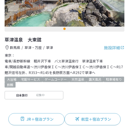
草津温泉 大東舘
施設詳細
群馬県
草津・万座
草津
東京：
電車/長野新幹線 軽井沢下車 バス草津温泉行 草津温泉下車
車/関越自動車道～渋川伊香保ＩＣ～渋川伊香保ＩＣ～渋川伊香保ＩＣ～R17
鯉沢信号左折、R353～R145を長野原方面へR292で草津へ
大浴場
宅配サービス
ゲームコーナー
天然温泉
露天風呂
駐車場有り
旅館
収集中
日本旅行
JR＋宿泊プラン
航空＋宿泊プラン