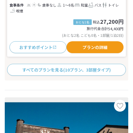
食事なし
1～6名
和室
バス
トイレ
喫煙
27,200円
税込
おとな1名
旅行代金合計
54,400
円
(おとな2名 こども0名・1部屋/1泊2日)
おすすめポイント
プランの詳細
すべてのプランを見る
(10プラン、3部屋タイプ)