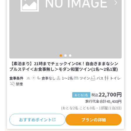
【素泊まり】21時までチェックインOK！自由きままなシン
プルステイ＜お食事無し＞モダン和室ツイン(1名～2名1室)
食事なし
1～2名
ツイン
バス
トイレ
禁煙
22,700円
税込
おとな1名
旅行代金合計
45,400
円
(おとな2名 こども0名・1部屋/1泊2日)
おすすめポイント
プランの詳細