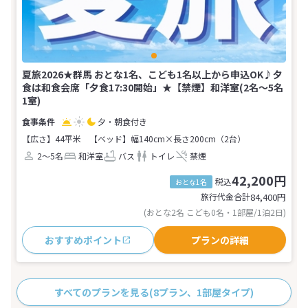
夏旅2026★群馬 おとな1名、こども1名以上から申込OK♪夕
食は和食会席「夕食17:30開始」★【禁煙】和洋室(2名～5名
1室)
夕・朝食付き
【広さ】44平米
【ベッド】幅140cm×長さ200cm（2台）
2～5名
和洋室
バス
トイレ
禁煙
42,200円
税込
おとな1名
旅行代金合計
84,400
円
(おとな2名 こども0名・1部屋/1泊2日)
おすすめポイント
プランの詳細
すべてのプランを見る
(8プラン、1部屋タイプ)