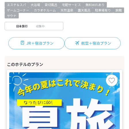
エステ＆スパ
大浴場
貸切風呂
宅配サービス
無料WiFiあり
ゲームコーナー
カラオケルーム
天然温泉
露天風呂
駐車場有り
旅館
サウナ
収集中
日本旅行
JR＋宿泊プラン
航空＋宿泊プラン