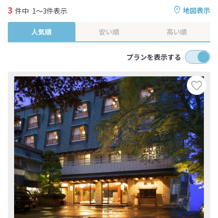
3
地図表示
件中
1～3件表示
人気順
安い順
高い順
プランを表示する