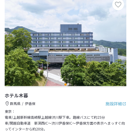
ホテル木暮
施設詳細
群馬県
伊香保
東京：
電車/上越新幹線高崎駅上越線渋川駅下車。路線バスにて約25分
車/関越自動車道 新潟西IC～渋川伊香保IC～伊香保方面の表示へまっすぐ向
ってインターから約20分。