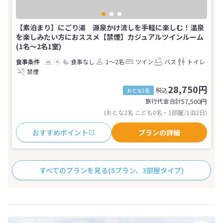
【素泊まり】にごり湯 源泉かけ流しを手軽に楽しむ！温泉
を楽しみたい方におススメ【禁煙】カジュアルツインルーム
(1名～2名1室)
食事なし
1～2名
ツイン
バス
トイレ
禁煙
28,750円
税込
おとな1名
旅行代金合計
57,500
円
(おとな2名 こども0名・1部屋/1泊2日)
おすすめポイント
プランの詳細
すべてのプランを見る
(5プラン、3部屋タイプ)