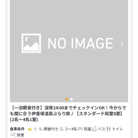
【一泊朝食付き】深夜24:00までチェックインOK！今からで
も間に合う伊香保温泉ぶらり旅♪【スタンダード和室8畳】
(2名～4名1室)
朝食付き
2～4名
和室
バス
トイレ
禁煙