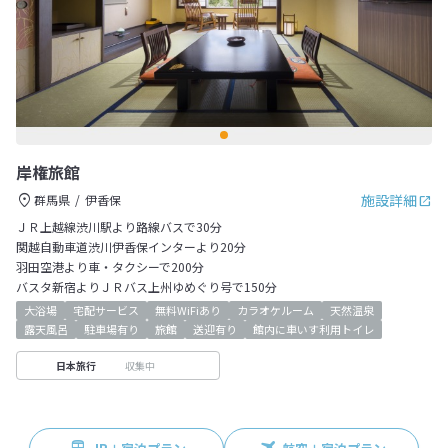
岸権旅館
施設詳細
群馬県
伊香保
ＪＲ上越線渋川駅より路線バスで30分
関越自動車道渋川伊香保インターより20分
羽田空港より車・タクシーで200分
バスタ新宿よりＪＲバス上州ゆめぐり号で150分
大浴場
宅配サービス
無料WiFiあり
カラオケルーム
天然温泉
露天風呂
駐車場有り
旅館
送迎有り
館内に車いす利用トイレ
収集中
日本旅行