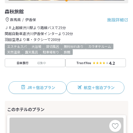
森秋旅館
施設詳細
群馬県
伊香保
ＪＲ上越線渋川駅より路線バスで25分
関越自動車道渋川伊香保インターより20分
羽田空港より車・タクシーで200分
エステ＆スパ
大浴場
貸切風呂
無料WiFiあり
カラオケルーム
天然温泉
露天風呂
駐車場有り
旅館
4.2
収集中
日本旅行
TrustYou
JR＋宿泊プラン
航空＋宿泊プラン