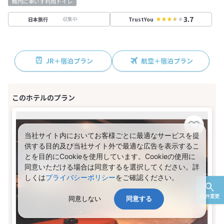
館内に車いす利用トイレ
3.7
収集中
日本旅行
TrustYou
JR＋宿泊プラン
航空＋宿泊プラン
当社サイト内においてお客様ごとに最適なサービスを提
供する目的及び当社サイト外で最適な広告を表示するこ
とを目的にCookieを使用しています。Cookieの使用に
同意いただける場合は同意するを選択してください。詳
しくは
プライバシーポリシー
をご確認ください。
条件変更
同意しない
同意する