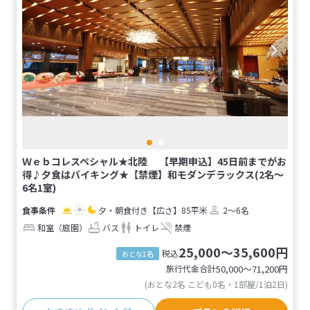
Ｗｅｂコレスペシャル★北陸 【早期申込】45日前までがお
得♪夕食はバイキング★【禁煙】和モダンデラックス(2名～
6名1室)
夕・朝食付き
【広さ】85平米
2～6名
和室（庭園）
バス
トイレ
禁煙
25,000～35,600円
税込
おとな1名
旅行代金合計
50,000〜71,200
円
(おとな2名 こども0名・1部屋/1泊2日)