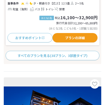
夕・朝食付き
【広さ】12.5畳
2～5名
和室（海側）
バス
トイレ
禁煙
16,100～32,900円
税込
おとな1名
旅行代金合計
32,200〜65,800
円
(おとな2名 こども0名・1部屋/1泊2日)
おすすめポイント
プランの詳細
すべてのプランを見る
(38プラン、3部屋タイプ)