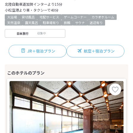
北陸自動車道加賀インターより15分
小松空港より車・タクシーで40分
大浴場
貸切風呂
宅配サービス
ゲームコーナー
カラオケルーム
天然温泉
露天風呂
駐車場有り
旅館
サウナ
送迎有り
収集中
日本旅行
JR＋宿泊プラン
航空＋宿泊プラン