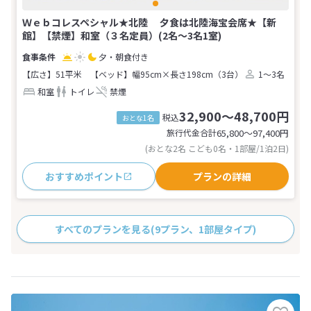
Ｗｅｂコレスペシャル★北陸 夕食は北陸海宝会席★【新
館】【禁煙】和室（３名定員）(2名～3名1室)
夕・朝食付き
【広さ】51平米
【ベッド】幅95cm×長さ198cm（3台）
1～3名
和室
トイレ
禁煙
32,900～48,700円
税込
おとな1名
旅行代金合計
65,800〜97,400
円
(おとな2名 こども0名・1部屋/1泊2日)
おすすめポイント
プランの詳細
すべてのプランを見る
(9プラン、1部屋タイプ)