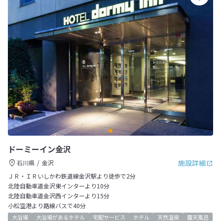
ドーミーイン金沢
施設詳細
石川県
金沢
ＪＲ・ＩＲいしかわ鉄道線金沢駅より徒歩で2分
北陸自動車道金沢東インターより10分
北陸自動車道金沢西インターより15分
小松空港より路線バスで40分
大浴場
大浴場があるホテル
宅配サービス
ホテル
天然温泉
露天風呂