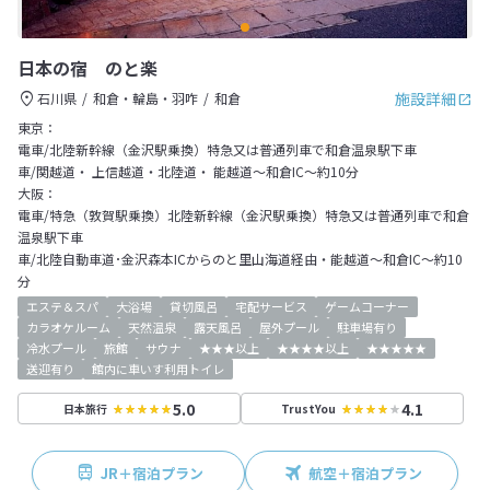
日本の宿 のと楽
施設詳細
石川県
和倉・輪島・羽咋
和倉
東京：
電車/北陸新幹線（金沢駅乗換）特急又は普通列車で和倉温泉駅下車
車/関越道・ 上信越道・北陸道・ 能越道～和倉IC～約10分
大阪：
電車/特急（敦賀駅乗換）北陸新幹線（金沢駅乗換）特急又は普通列車で和倉
温泉駅下車
車/北陸自動車道･金沢森本ICからのと里山海道経由・能越道～和倉IC～約10
分
エステ＆スパ
大浴場
貸切風呂
宅配サービス
ゲームコーナー
カラオケルーム
天然温泉
露天風呂
屋外プール
駐車場有り
冷水プール
旅館
サウナ
★★★以上
★★★★以上
★★★★★
送迎有り
館内に車いす利用トイレ
5.0
4.1
日本旅行
TrustYou
JR＋宿泊プラン
航空＋宿泊プラン