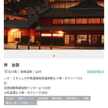
界 加賀
施設詳細
石川県
加賀温泉
山代
ＪＲ・ＩＲいしかわ鉄道線加賀温泉駅より車・タクシーで10
分
北陸自動車道加賀インターより20分
小松空港より車・タクシーで30分
大浴場
宅配サービス
天然温泉
露天風呂
駐車場有り
旅館
館内に車いす利用トイレ