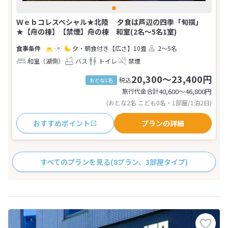
Ｗｅｂコレスペシャル★北陸 夕食は芦辺の四季「旬撰」
★【舟の棟】【禁煙】舟の棟 和室(2名～5名1室)
夕・朝食付き
【広さ】10畳
2～5名
和室（湖側）
バス
トイレ
禁煙
20,300～23,400円
税込
おとな1名
旅行代金合計
40,600〜46,800
円
(おとな2名 こども0名・1部屋/1泊2日)
おすすめポイント
プランの詳細
すべてのプランを見る
(8プラン、3部屋タイプ)