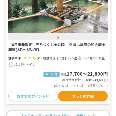
【8月出発限定】売りつくし★北陸 夕食は季節の和会席★
和室(2名～6名1室)
夕・朝食付き
【広さ】12.5畳
2～6名
和室
バス
トイレ
17,700～21,800円
税込
おとな1名
旅行代金合計
35,400〜43,600
円
(おとな2名 こども0名・1部屋/1泊2日)
おすすめポイント
プランの詳細
すべてのプランを見る
(9プラン、1部屋タイプ)