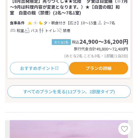
【8月出発限定】売りつくし★★北陸 夕食は白雲膳（※7月
～9月は料理内容が変更となります。）★【白雲の館】和
室 白雲の館（禁煙）(2名～7名1室)
夕・朝食付き
【広さ】10～15畳
2～7名
和室
バス
トイレ
禁煙
24,900～36,200円
税込
おとな1名
旅行代金合計
49,800〜72,400
円
(おとな2名 こども0名・1部屋/1泊2日)
おすすめポイント
プランの詳細
すべてのプランを見る
(12プラン、2部屋タイプ)