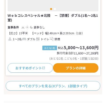
Ｗｅｂコレスペシャル★北陸 －【禁煙】ダブル(1名～2名1
室)
食事なし
【広さ】15平米
【ベッド】幅140cm×長さ203cm（1台）
1～2名
ダブル
トイレ
禁煙
5,800～13,600円
税込
おとな1名
旅行代金合計
11,600〜27,200
円
(おとな2名 こども0名・1部屋/1泊2日)
おすすめポイント
プランの詳細
すべてのプランを見る
(8プラン、1部屋タイプ)