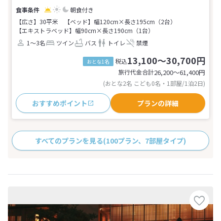
朝食付き
【広さ】30平米
【ベッド】幅120cm×長さ195cm（2台）
【エキストラベッド】幅90cm×長さ190cm（1台）
1～3名
ツイン
バス
トイレ
禁煙
13,100～30,700円
税込
おとな1名
旅行代金合計
26,200〜61,400
円
(おとな2名 こども0名・1部屋/1泊2日)
おすすめポイント
プランの詳細
すべてのプランを見る
(100プラン、7部屋タイプ)