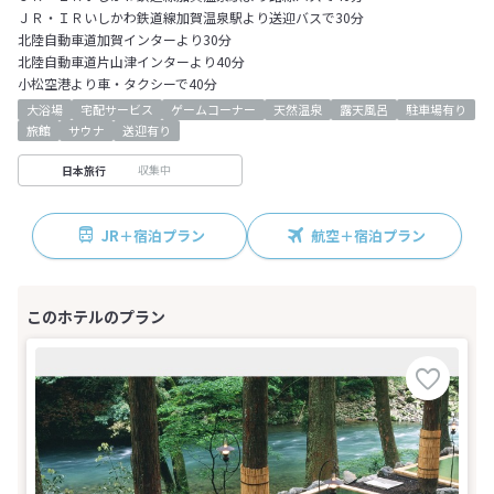
ＪＲ・ＩＲいしかわ鉄道線加賀温泉駅より送迎バスで30分
北陸自動車道加賀インターより30分
北陸自動車道片山津インターより40分
小松空港より車・タクシーで40分
大浴場
宅配サービス
ゲームコーナー
天然温泉
露天風呂
駐車場有り
旅館
サウナ
送迎有り
収集中
日本旅行
JR＋宿泊プラン
航空＋宿泊プラン