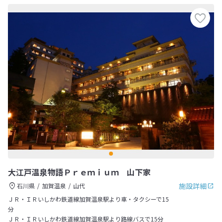
大江戸温泉物語Ｐｒｅｍｉｕｍ 山下家
施設詳細
石川県
加賀温泉
山代
ＪＲ・ＩＲいしかわ鉄道線加賀温泉駅より車・タクシーで15
分
ＪＲ・ＩＲいしかわ鉄道線加賀温泉駅より路線バスで15分