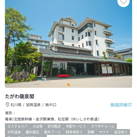
たがわ龍泉閣
施設詳細
石川県
加賀温泉
辰の口
東京：
電車/北陸新幹線・金沢駅乗換、松任駅（IRいしかわ鉄道）
エステ＆スパ
大浴場
貸切風呂
宅配サービス
カラオケルーム
天然温泉
露天風呂
屋外プール
駐車場有り
旅館
サウナ
送迎有り