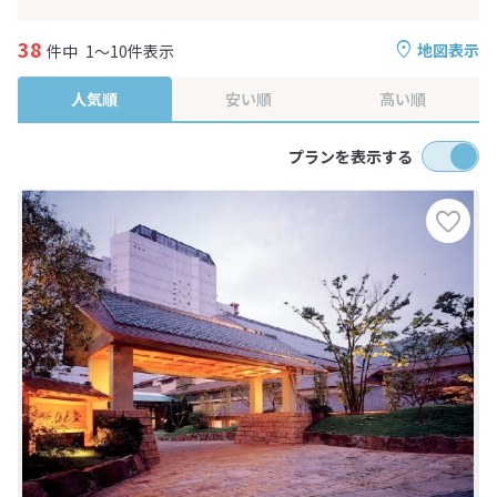
38
地図表示
件中
1～10件表示
人気順
安い順
高い順
プランを表示する