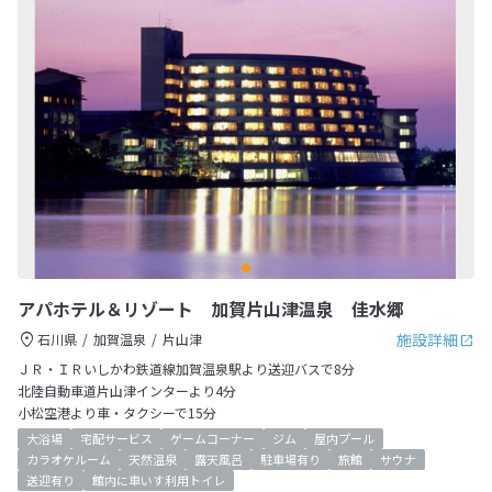
アパホテル＆リゾート 加賀片山津温泉 佳水郷
施設詳細
石川県
加賀温泉
片山津
ＪＲ・ＩＲいしかわ鉄道線加賀温泉駅より送迎バスで8分
北陸自動車道片山津インターより4分
小松空港より車・タクシーで15分
大浴場
宅配サービス
ゲームコーナー
ジム
屋内プール
カラオケルーム
天然温泉
露天風呂
駐車場有り
旅館
サウナ
送迎有り
館内に車いす利用トイレ