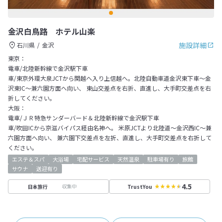
金沢白鳥路 ホテル山楽
施設詳細
石川県
金沢
東京：
電車/北陸新幹線で金沢駅下車
車/東京外環大泉JCTから関越へ入り上信越へ。北陸自動車道金沢東下車～金
沢東IC～兼六園方面へ向い、 東山交差点を右折、直進し、大手町交差点を右
折してください。
大阪：
電車/ＪＲ特急サンダーバード＆北陸新幹線で金沢駅下車
車/吹田ICから京滋バイパス経由名神へ。 米原JCTより北陸道～金沢西IC～兼
六園方面へ向い、 兼六園下交差点を左折、直進し、大手町交差点を右折して
ください。
エステ＆スパ
大浴場
宅配サービス
天然温泉
駐車場有り
旅館
サウナ
送迎有り
4.5
収集中
日本旅行
TrustYou