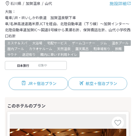
施設詳細
石川県
加賀温泉
山代
大阪：
電車/JR・IRいしかわ鉄道 加賀温泉駅下車
車/名神高速道路米原JCTを経由、北陸自動車道（下り線）～加賀インター～
北陸自動車道加賀IC～国道8号線から黒瀬右折、保賀橋詰左折、山代小学校西
口右折
エステ＆スパ
大浴場
宅配サービス
ゲームコーナー
ジム
温水プール
屋内プール
カラオケルーム
天然温泉
露天風呂
駐車場有り
旅館
サウナ
送迎有り
館内に車いす利用トイレ
収集中
日本旅行
JR＋宿泊プラン
航空＋宿泊プラン