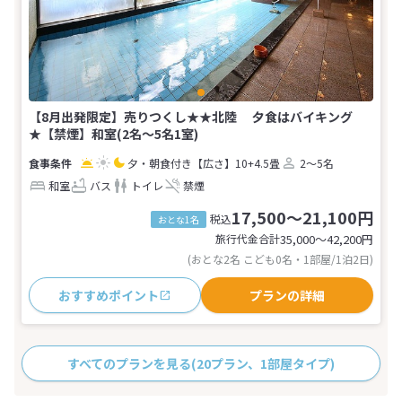
【8月出発限定】売りつくし★★北陸 夕食はバイキング
★【禁煙】和室(2名～5名1室)
夕・朝食付き
【広さ】10+4.5畳
2～5名
和室
バス
トイレ
禁煙
17,500～21,100円
税込
おとな1名
旅行代金合計
35,000〜42,200
円
(おとな2名 こども0名・1部屋/1泊2日)
おすすめポイント
プランの詳細
すべてのプランを見る
(20プラン、1部屋タイプ)