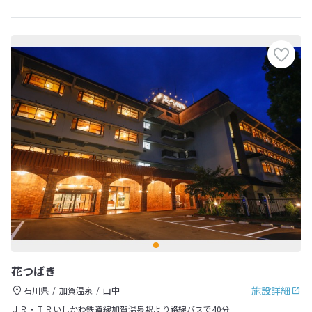
花つばき
施設詳細
石川県
加賀温泉
山中
ＪＲ・ＩＲいしかわ鉄道線加賀温泉駅より路線バスで40分