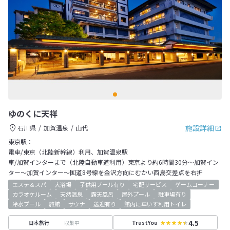
ゆのくに天祥
施設詳細
石川県
加賀温泉
山代
東京駅：
電車/東京（北陸新幹線）利用、加賀温泉駅
車/加賀インターまで（北陸自動車道利用）東京より約6時間30分～加賀イン
ター～加賀インター～国道8号線を金沢方向にむかい西島交差点を右折
エステ＆スパ
大浴場
子供用プール有り
宅配サービス
ゲームコーナー
カラオケルーム
天然温泉
露天風呂
屋外プール
駐車場有り
冷水プール
旅館
サウナ
送迎有り
館内に車いす利用トイレ
4.5
収集中
日本旅行
TrustYou