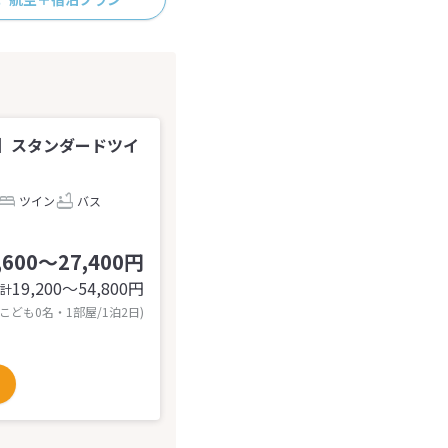
】スタンダードツイ
ツイン
バス
,600～27,400円
19,200〜54,800
円
計
 こども0名・1部屋/1泊2日)