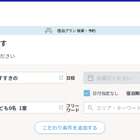
宿泊プラン 検索・予約
す
ださい
日程
日付指定なし
宿泊期
フリー
ワード
こだわり条件を追加する