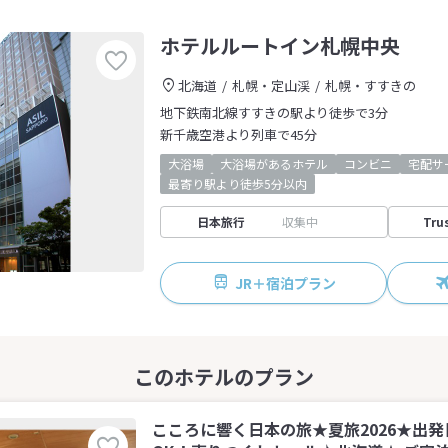
ホテルルートイン札幌中央
北海道
札幌・定山渓
札幌・すすきの
地下鉄南北線すすきの駅より徒歩で3分
新千歳空港より列車で45分
大浴場
大浴場があるホテル
コンビニ
宅配サ
最寄り駅より徒歩5分以内
日本旅行
収集中
Tru
JR＋宿泊プラン
こころに響く日本の旅★夏旅2026★出発