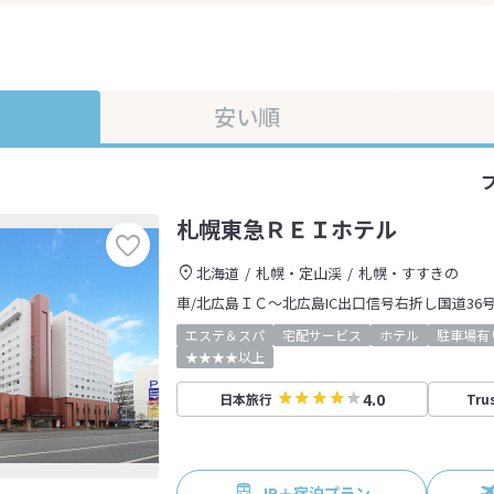
安い順
札幌東急ＲＥＩホテル
北海道
札幌・定山渓
札幌・すすきの
車/北広島ＩＣ～北広島IC出口信号右折し国道36
エステ＆スパ
宅配サービス
ホテル
駐車場有
★★★★以上
4.0
日本旅行
Tru
JR＋宿泊プラン