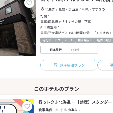
北海道
札幌・定山渓
札幌・すすきの
札幌：
電車/南北線で「すすきの駅」下車
新千歳空港：
電車/空港連絡バスで約1時間15分、「すすきの」
宅配サービス
ホテル
駐車場有り
最寄り駅よ
日本旅行
収集中
JR＋宿泊プラン
行っトク♪北海道 －【禁煙】スタンダード
食事なし