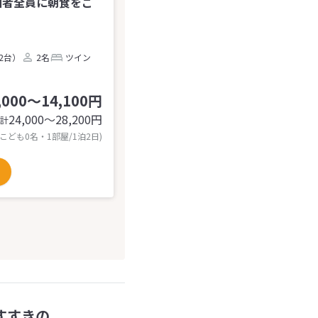
泊者全員に朝食をご
2台）
2名
ツイン
,000～14,100円
24,000〜28,200
円
計
 こども0名・1部屋/1泊2日)
すすきの