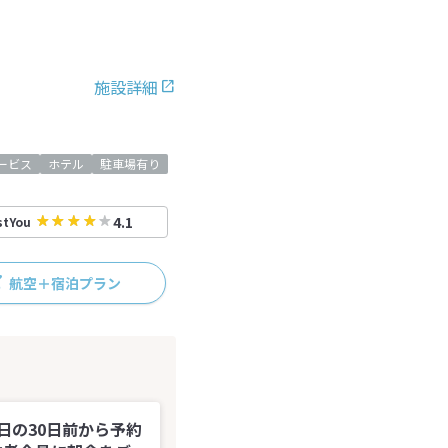
施設詳細
ービス
ホテル
駐車場有り
4.1
stYou
航空＋宿泊プラン
日の30日前から予約