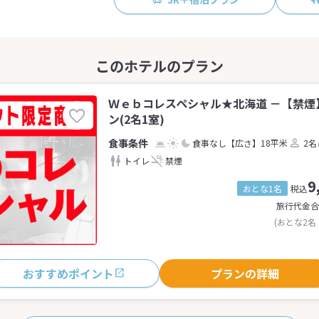
Ｗｅｂコレスペシャル★北海道 －【禁煙
ン(2名1室)
食事なし
【広さ】18平米
2名
トイレ
禁煙
9
おとな1名
税込
旅行代金合
(おとな2名
おすすめポイント
プランの詳細