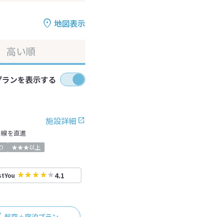
地図表示
高い順
プランを表示する
施設詳細
号線を直進
り
★★★以上
4.1
stYou
航空＋宿泊プラン