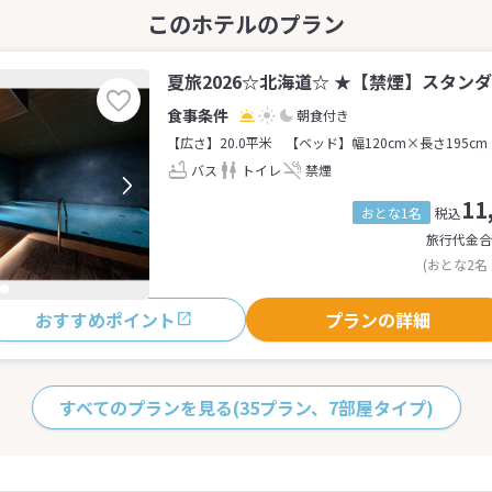
夏旅2026☆北海道☆ ★【禁煙】スタンダ
朝食付き
【広さ】20.0平米
【ベッド】幅120cm×長さ195cm
バス
トイレ
禁煙
11
おとな1名
税込
旅行代金合
(おとな2名
おすすめポイント
プランの詳細
すべてのプランを見る
(35プラン、7部屋タイプ)