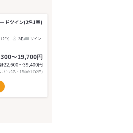
ードツイン(2名1室)
（2台）
2名
ツイン
,300～19,700円
22,600〜39,400
円
計
 こども0名・1部屋/1泊2日)