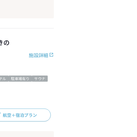
きの
施設詳細
テル
駐車場有り
サウナ
航空＋宿泊プラン