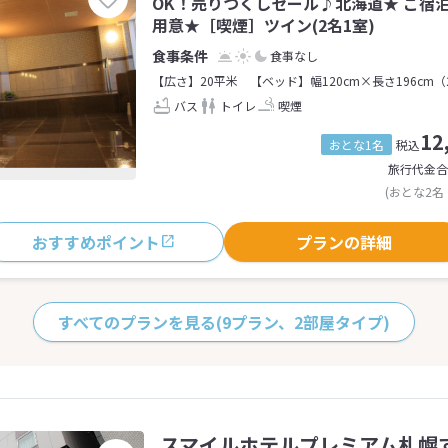
OK！売りつくしセール♪北海道★ ご宿
用意★［喫煙］ツイン(2名1室)
食事なし
【広さ】20平米
【ベッド】幅120cm×長さ196cm（
バス
トイレ
喫煙
12
おとな1名
税込
旅行代金合
(おとな2名
おすすめポイント
プランの詳細
すべてのプランを見る
(9プラン、2部屋タイプ)
スマイルホテルプレミアム札幌