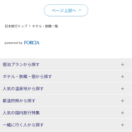
ページ上部へ
日本旅行トップ
ホテル・旅館一覧
宿泊プランから探す
北海道
ホテル・旅館・宿
から探す
東北
北海道ホテル・旅館
人気の温泉地
から探す
青森県
岩手県
北海道
都道府県から探す
宮城県
秋田県
青森県ホテル・旅館
岩手県ホテル・旅館
湯の川温泉(北海道)
定山渓温泉(北海道)
人気の国内旅行特集
山形県
福島県
宮城県ホテル・旅館
秋田県ホテル・旅館
十勝川温泉(北海道)
阿寒湖温泉(北海道)
北海道旅行・ツアー
東京ディズニーリゾート®への旅
ユニバーサル・スタジオ・ジャパ
一緒に行く人
から探す
ンへの旅