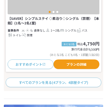
【SAVER】シンプルステイ ◇素泊り◇シングル（禁煙）【本
館】(1名～2名1室)
食事なし
1～2名
シングル
バス
トイレ
禁煙
4,750円
税込
おとな1名
旅行代金合計
9,500
円
(おとな2名 こども0名・1部屋/1泊2日)
おすすめポイント
プランの詳細
すべてのプランを見る
(4プラン、4部屋タイプ)