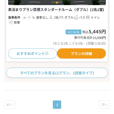
素泊まりプラン禁煙スタンダードルーム（ダブル）(2名1室)
食事なし
2名
ダブル
バス
トイレ
禁煙
5,445円
税込
おとな1名
旅行代金合計
10,890
円
(おとな2名 こども0名・1部屋/1泊2日)
おすすめポイント
プランの詳細
すべてのプランを見る
(2プラン、1部屋タイプ)
1