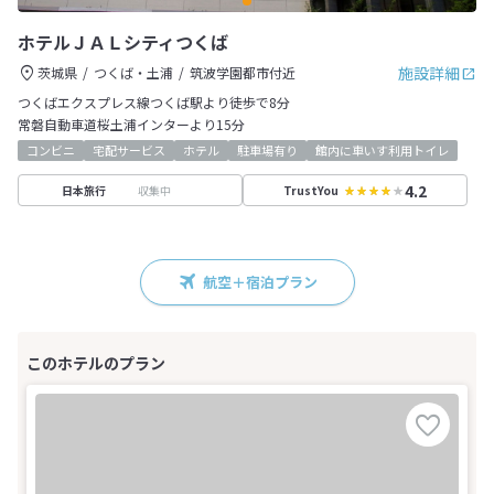
ホテルＪＡＬシティつくば
施設詳細
茨城県
つくば・土浦
筑波学園都市付近
つくばエクスプレス線つくば駅より徒歩で8分
常磐自動車道桜土浦インターより15分
コンビニ
宅配サービス
ホテル
駐車場有り
館内に車いす利用トイレ
4.2
収集中
日本旅行
TrustYou
航空＋宿泊プラン