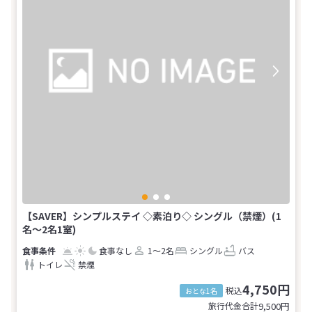
【SAVER】シンプルステイ ◇素泊り◇ シングル（禁煙）(1
名～2名1室)
食事なし
1～2名
シングル
バス
トイレ
禁煙
4,750円
税込
おとな1名
旅行代金合計
9,500
円