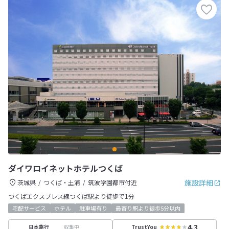
ダイワロイネットホテルつくば
施設詳細
茨城県
つくば・土浦
筑波学園都市付近
つくばエクスプレス線つくば駅より徒歩で1分
宅配サービス
ホテル
駐車場有り
最寄り駅より徒歩5分以内
4.3
収集中
日本旅行
TrustYou