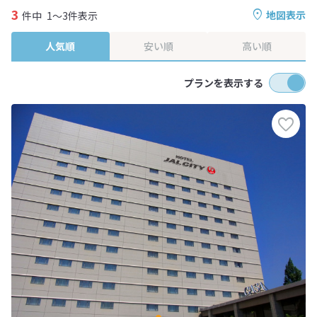
3
地図表示
件中
1～3件表示
人気順
安い順
高い順
プランを表示する