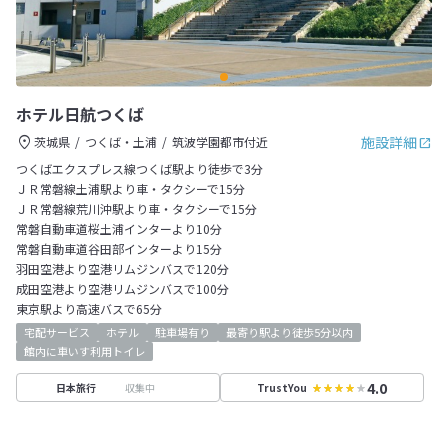
ホテル日航つくば
施設詳細
茨城県
つくば・土浦
筑波学園都市付近
つくばエクスプレス線つくば駅より徒歩で3分
ＪＲ常磐線土浦駅より車・タクシーで15分
ＪＲ常磐線荒川沖駅より車・タクシーで15分
常磐自動車道桜土浦インターより10分
常磐自動車道谷田部インターより15分
羽田空港より空港リムジンバスで120分
成田空港より空港リムジンバスで100分
東京駅より高速バスで65分
宅配サービス
ホテル
駐車場有り
最寄り駅より徒歩5分以内
館内に車いす利用トイレ
4.0
収集中
日本旅行
TrustYou