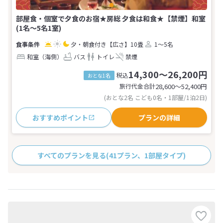
部屋食・個室で夕食のお宿★房総 夕食は和食★【禁煙】和室
(1名～5名1室)
夕・朝食付き
【広さ】10畳
1～5名
和室（海側）
バス
トイレ
禁煙
14,300～26,200円
税込
おとな1名
旅行代金合計
28,600〜52,400
円
(おとな2名 こども0名・1部屋/1泊2日)
おすすめポイント
プランの詳細
すべてのプランを見る
(41プラン、1部屋タイプ)