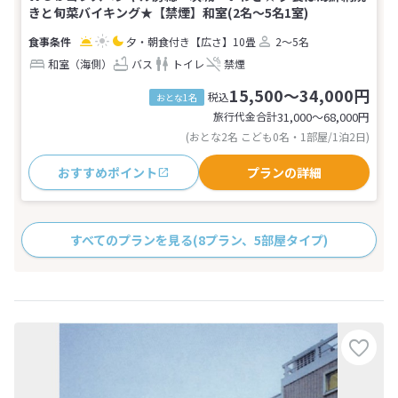
きと旬菜バイキング★【禁煙】和室(2名～5名1室)
夕・朝食付き
【広さ】10畳
2～5名
和室（海側）
バス
トイレ
禁煙
15,500～34,000円
税込
おとな1名
旅行代金合計
31,000〜68,000
円
(おとな2名 こども0名・1部屋/1泊2日)
おすすめポイント
プランの詳細
すべてのプランを見る
(8プラン、5部屋タイプ)