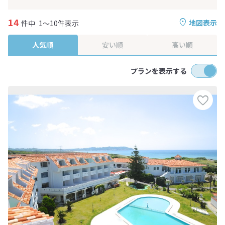
14
地図表示
件中
1～10件表示
人気順
安い順
高い順
プランを表示する