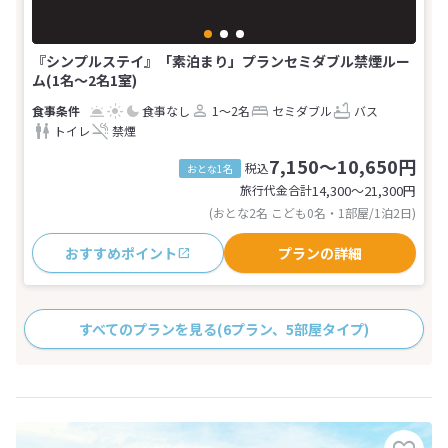
『シンプルステイ』「素泊まり」プランセミダブル禁煙ルー
ム(1名～2名1室)
食事なし
1～2名
セミダブル
バス
トイレ
禁煙
7,150～10,650円
税込
おとな1名
旅行代金合計
14,300〜21,300
円
(おとな2名 こども0名・1部屋/1泊2日)
おすすめポイント
プランの詳細
すべてのプランを見る
(6プラン、5部屋タイプ)