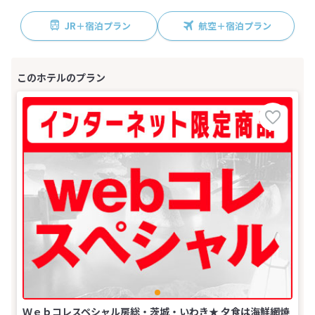
JR＋宿泊プラン
航空＋宿泊プラン
Ｗｅｂコレスペシャル房総・茨城・いわき★ 夕食は海鮮網焼