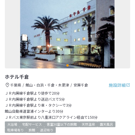
ホテル千倉
施設詳細
千葉県
館山・白浜・千倉・木更津
安房千倉
ＪＲ内房線千倉駅より徒歩で20分
ＪＲ内房線千倉駅より送迎バスで5分
ＪＲ内房線千倉駅より車・タクシーで3分
館山自動車道富浦インターより30分
ＪＲバス東京駅前より八重洲口アクアライン経由で150分
大浴場
宅配サービス
客室30室以下の旅館
天然温泉
露天風呂
駐車場有り
旅館
送迎有り