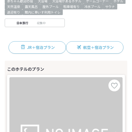
赤ちゃん歓迎の宿
大浴場
大浴場があるホテル
ゲームコーナー
ホテル
天然温泉
露天風呂
屋外プール
駐車場有り
冷水プール
サウナ
送迎有り
館内に車いす利用トイレ
収集中
日本旅行
JR＋宿泊プラン
航空＋宿泊プラン