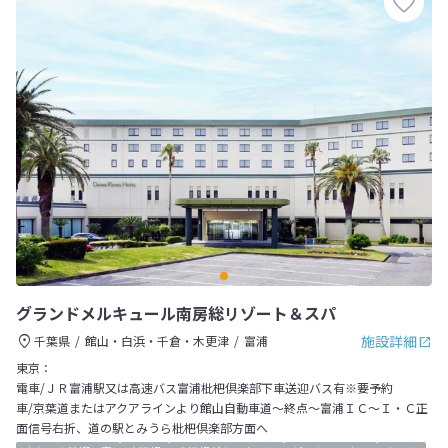
グランドメルキュール南房総リゾート＆スパ
施設詳細
千葉県
館山・白浜・千倉・木更津
富浦
東京：
電車/ＪＲ富浦駅又は高速バス富浦枇杷倶楽部下車送迎バス有※要予約
車/京葉道またはアクアラインより館山自動車道～終点～富浦ＩＣ～Ｉ・Ｃ正
面信号右折、道の駅とみうら枇杷倶楽部方面へ