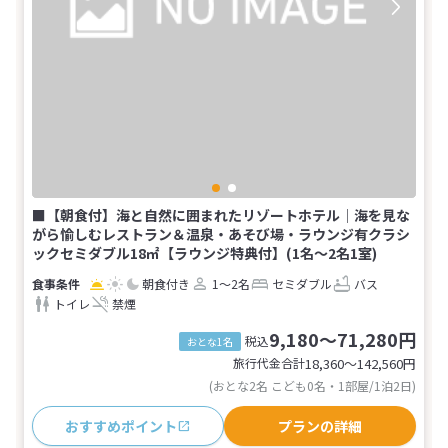
■【朝食付】海と自然に囲まれたリゾートホテル│海を見な
がら愉しむレストラン＆温泉・あそび場・ラウンジ有クラシ
ックセミダブル18㎡【ラウンジ特典付】(1名～2名1室)
朝食付き
1～2名
セミダブル
バス
トイレ
禁煙
9,180～71,280円
税込
おとな1名
旅行代金合計
18,360〜142,560
円
(おとな2名 こども0名・1部屋/1泊2日)
おすすめポイント
プランの詳細