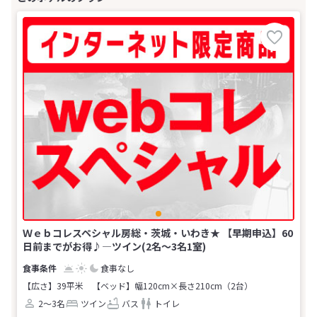
Ｗｅｂコレスペシャル房総・茨城・いわき★ 【早期申込】60
日前までがお得♪―ツイン(2名～3名1室)
食事なし
【広さ】39平米
【ベッド】幅120cm×長さ210cm（2台）
2～3名
ツイン
バス
トイレ