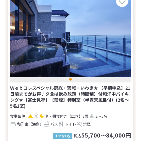
Ｗｅｂコレスペシャル房総・茨城・いわき★ 【早期申込】21
日前までがお得♪夕食は飲み放題（時間制）付和洋中バイキ
ング★【富士見亭】【禁煙】特別室（半露天風呂付）(2名～
5名1室)
夕・朝食付き
【広さ】8畳
2～5名
和洋室（海側）
バス
トイレ
禁煙
55,700～84,000円
税込
おとな1名