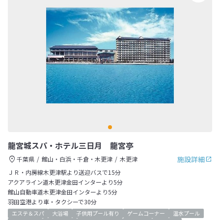
龍宮城スパ・ホテル三日月 龍宮亭
施設詳細
千葉県
館山・白浜・千倉・木更津
木更津
ＪＲ・内房線木更津駅より送迎バスで15分
アクアライン道木更津金田インターより5分
館山自動車道木更津金田インターより5分
羽田空港より車・タクシーで30分
エステ＆スパ
大浴場
子供用プール有り
ゲームコーナー
温水プール