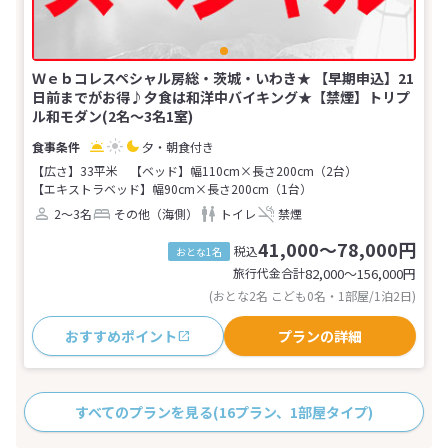
Ｗｅｂコレスペシャル房総・茨城・いわき★ 【早期申込】21
日前までがお得♪夕食は和洋中バイキング★【禁煙】トリプ
ル和モダン(2名～3名1室)
夕・朝食付き
【広さ】33平米
【ベッド】幅110cm×長さ200cm（2台）
【エキストラベッド】幅90cm×長さ200cm（1台）
2～3名
その他（海側）
トイレ
禁煙
41,000～78,000円
税込
おとな1名
旅行代金合計
82,000〜156,000
円
(おとな2名 こども0名・1部屋/1泊2日)
おすすめポイント
プランの詳細
すべてのプランを見る
(16プラン、1部屋タイプ)