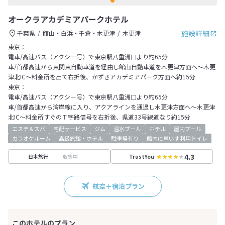
オークラアカデミアパークホテル
施設詳細
千葉県
館山・白浜・千倉・木更津
木更津
東京：
電車/高速バス（アクシー号）で東京駅八重洲口より約65分
車/首都高速から東関東自動車道を経由し館山自動車道を木更津方面へ～木更
津北IC～料金所を出て右折後、かずさアカデミアパーク方面へ約15分
東京：
電車/高速バス（アクシー号）で東京駅八重洲口より約65分
車/首都高速から湾岸線に入り、アクアラインを通過し木更津方面へ～木更津
北IC～料金所すぐのＴ字路信号を右折後、県道33号線道なり約15分
エステ＆スパ
宅配サービス
ジム
温水プール
ホテル
屋内プール
カラオケルーム
高級旅館・ホテル
駐車場有り
館内に車いす利用トイレ
4.3
収集中
日本旅行
TrustYou
航空＋宿泊プラン