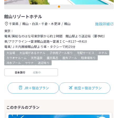
館山リゾートホテル
施設詳細
千葉県
館山・白浜・千倉・木更津
館山
東京：
電車/房総なのはな号東京駅から約２時間 館山駅より送迎有（要予約）
車/アクアライン→富津館山道路～富浦ＩＣ～R127→R410
電車/ＪＲ内房線館山駅より車・タクシーで約25分
大浴場
大浴場があるホテル
子供用プール有り
宅配サービス
ホテル
カラオケルーム
天然温泉
露天風呂
屋外プール
駐車場有り
冷水プール
サウナ
送迎有り
収集中
日本旅行
JR＋宿泊プラン
航空＋宿泊プラン