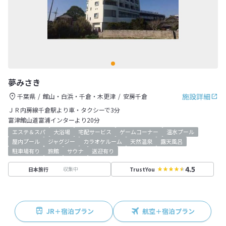
夢みさき
施設詳細
千葉県
館山・白浜・千倉・木更津
安房千倉
ＪＲ内房線千倉駅より車・タクシーで3分
富津館山道富浦インターより20分
エステ＆スパ
大浴場
宅配サービス
ゲームコーナー
温水プール
屋内プール
ジャグジー
カラオケルーム
天然温泉
露天風呂
駐車場有り
旅館
サウナ
送迎有り
4.5
収集中
日本旅行
TrustYou
JR＋宿泊プラン
航空＋宿泊プラン