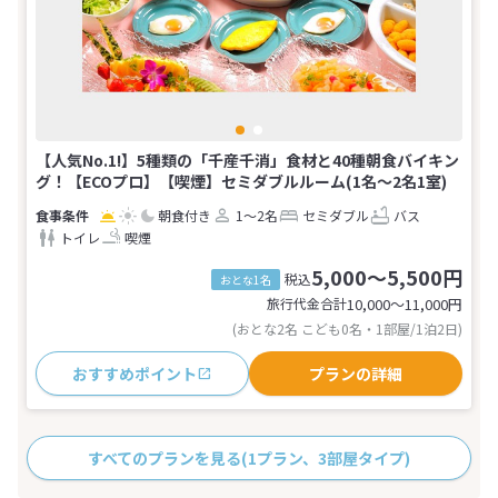
【人気No.1!】5種類の「千産千消」食材と40種朝食バイキン
グ！【ECOプロ】【喫煙】セミダブルルーム(1名～2名1室)
朝食付き
1～2名
セミダブル
バス
トイレ
喫煙
5,000～5,500円
税込
おとな1名
旅行代金合計
10,000〜11,000
円
(おとな2名 こども0名・1部屋/1泊2日)
おすすめポイント
プランの詳細
すべてのプランを見る
(1プラン、3部屋タイプ)