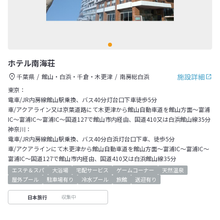
ホテル南海荘
施設詳細
千葉県
館山・白浜・千倉・木更津
南房総白浜
東京：
電車/JR内房線館山駅乗換、バス40分灯台口下車徒歩5分
車/アクアライン又は京葉道路にて木更津から館山自動車道を館山方面～富浦
IC～富浦IC～富浦IC～国道127で館山市内経由、国道410又は白浜館山線35分
神奈川：
電車/JR内房線館山駅乗換、バス40分白浜灯台口下車、徒歩5分
車/アクアラインにて木更津から館山自動車道を館山方面～富浦IC～富浦IC～
富浦IC～国道127で館山市内経由、国道410又は白浜館山線35分
エステ＆スパ
大浴場
宅配サービス
ゲームコーナー
天然温泉
屋外プール
駐車場有り
冷水プール
旅館
送迎有り
収集中
日本旅行