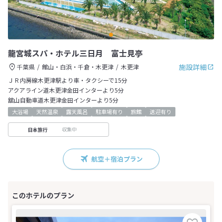
龍宮城スパ・ホテル三日月 富士見亭
施設詳細
千葉県
館山・白浜・千倉・木更津
木更津
ＪＲ内房線木更津駅より車・タクシーで15分
アクアライン道木更津金田インターより5分
舘山自動車道木更津金田インターより5分
大浴場
天然温泉
露天風呂
駐車場有り
旅館
送迎有り
収集中
日本旅行
航空＋宿泊プラン