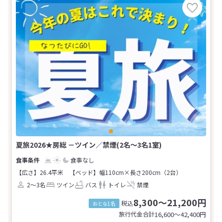
夏旅2026★房総 －ツイン／禁煙(2名～3名1室)
食事なし
【広さ】26.4平米
【ベッド】幅110cm×長さ200cm（2台）
2～3名
ツイン
バス
トイレ
禁煙
8,300～21,200円
税込
おとな1名
旅行代金合計
16,600〜42,400
円