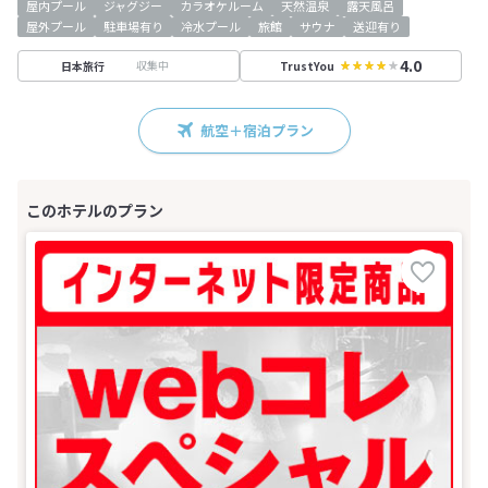
屋内プール
ジャグジー
カラオケルーム
天然温泉
露天風呂
屋外プール
駐車場有り
冷水プール
旅館
サウナ
送迎有り
4.0
収集中
日本旅行
TrustYou
航空＋宿泊プラン