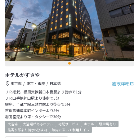
ホテルかずさや
施設詳細
東京都
東京・銀座
日本橋
ＪＲ総武、横須賀線新日本橋駅より徒歩で1分
ＪＲ山手線神田駅より徒歩で5分
銀座、半蔵門線三越前駅より徒歩で5分
首都高速道本町インターより5分
羽田空港より車・タクシーで30分
大浴場
大浴場があるホテル
宅配サービス
ホテル
駐車場有り
最寄り駅より徒歩5分以内
館内に車いす利用トイレ