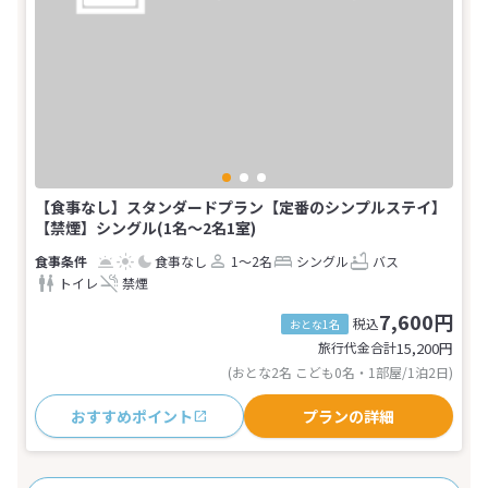
【食事なし】スタンダードプラン【定番のシンプルステイ】
【禁煙】シングル(1名～2名1室)
食事なし
1～2名
シングル
バス
トイレ
禁煙
7,600円
税込
おとな1名
旅行代金合計
15,200
円
(おとな2名 こども0名・1部屋/1泊2日)
おすすめポイント
プランの詳細