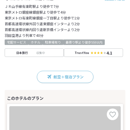
ＪＲ山手線有楽町駅より徒歩で7分
東京メトロ銀座線銀座駅より徒歩で4分
東京メトロ有楽町線銀座一丁目駅より徒歩で1分
首都高速環状線外回り道東銀座インターより2分
首都高速環状線内回り道新京橋インターより2分
羽田空港より列車で40分
宅配サービス
ホテル
駐車場有り
最寄り駅より徒歩5分以内
4.1
収集中
日本旅行
TrustYou
航空＋宿泊プラン