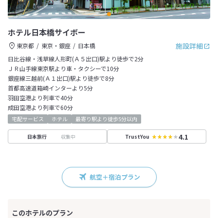
ホテル日本橋サイボー
施設詳細
東京都
東京・銀座
日本橋
日比谷線・浅草線人形町(Ａ５出口)駅より徒歩で2分
ＪＲ山手線東京駅より車・タクシーで10分
銀座線三越前(Ａ１出口)駅より徒歩で8分
首都高速道箱崎インターより5分
羽田空港より列車で40分
成田空港より列車で60分
宅配サービス
ホテル
最寄り駅より徒歩5分以内
4.1
収集中
日本旅行
TrustYou
航空＋宿泊プラン