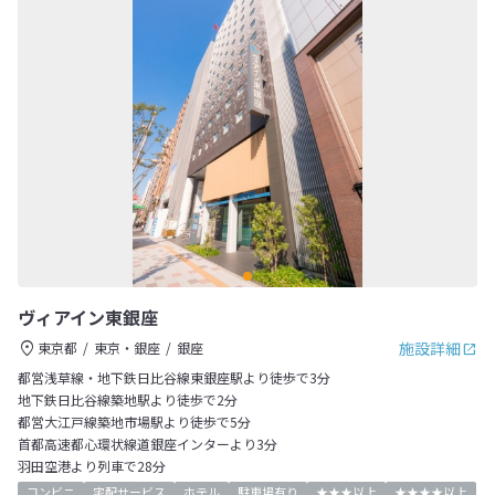
ヴィアイン東銀座
施設詳細
東京都
東京・銀座
銀座
都営浅草線・地下鉄日比谷線東銀座駅より徒歩で3分
地下鉄日比谷線築地駅より徒歩で2分
都営大江戸線築地市場駅より徒歩で5分
首都高速都心環状線道銀座インターより3分
羽田空港より列車で28分
コンビニ
宅配サービス
ホテル
駐車場有り
★★★以上
★★★★以上