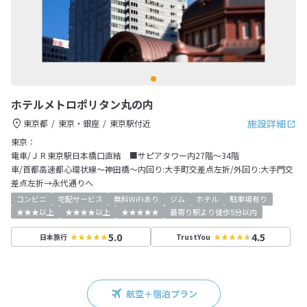
ホテルメトロポリタン丸の内
施設詳細
東京都
東京・銀座
東京駅付近
東京：
電車/ＪＲ東京駅日本橋口直結 ■サピアタワー内27階～34階
車/首都高速都心環状線～神田橋～内回り:大手町交差点左折/外回り:大手門交
差点左折→永代通りへ
コンビニ
宅配サービス
無料WiFiあり
ジム
ホテル
駐車場有り
★★★以上
★★★★以上
★★★★★
最寄り駅より徒歩5分以内
5.0
4.5
日本旅行
TrustYou
航空＋宿泊プラン