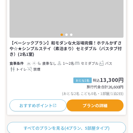
【ベーシックプラン】和モダンな大浴場完備！ホテルかずさ
や☆★シンプルステイ（素泊まり）セミダブル（バスタブ付
き）(2名1室)
食事なし
1～2名
セミダブル
バス
トイレ
禁煙
13,300円
税込
おとな1名
旅行代金合計
26,600
円
(おとな2名 こども0名・1部屋/1泊2日)
おすすめポイント
プランの詳細
すべてのプランを見る
(4プラン、5部屋タイプ)