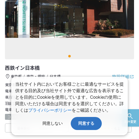
西鉄イン日本橋
施設詳細
東京都
東京・銀座
日本橋
当社サイト内においてお客様ごとに最適なサービスを提
東京駅：
供する目的及び当社サイト外で最適な広告を表示するこ
電車/丸の内線乗車、銀座にて日比谷線に乗り換え人形町下車。約15分
車/首都高速～箱崎ＩＣ～人形町方面へ約５分
とを目的にCookieを使用しています。Cookieの使用に
羽田空港：
同意いただける場合は同意するを選択してください。詳
電車/京浜急行線（都営地下鉄浅草線直通電車）利用、約40分。
しくは
プライバシーポリシー
をご確認ください。
コンビニ
宅配サービス
ホテル
駐車場有り
最寄り駅より徒歩5分以内
条件変更
同意しない
同意する
4.1
収集中
日本旅行
TrustYou