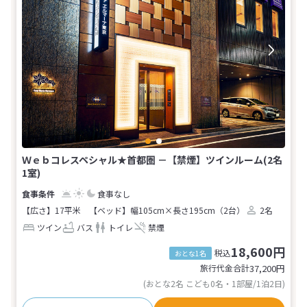
Ｗｅｂコレスペシャル★首都圏 －【禁煙】ツインルーム(2名
1室)
食事なし
【広さ】17平米
【ベッド】幅105cm×長さ195cm（2台）
2名
ツイン
バス
トイレ
禁煙
18,600円
税込
おとな1名
旅行代金合計
37,200
円
(おとな2名 こども0名・1部屋/1泊2日)