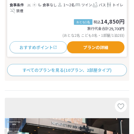
食事なし
1～2名
ツイン
バス
トイレ
禁煙
14,850円
税込
おとな1名
旅行代金合計
29,700
円
(おとな2名 こども0名・1部屋/1泊2日)
おすすめポイント
プランの詳細
すべてのプランを見る
(10プラン、2部屋タイプ)