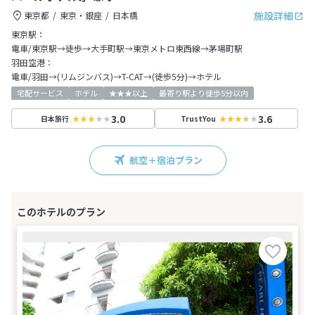
施設詳細
東京都
東京・銀座
日本橋
東京駅：
電車/東京駅→徒歩→大手町駅→東京メトロ東西線→茅場町駅
羽田空港：
電車/羽田→(リムジンバス)→T-CAT→(徒歩5分)→ホテル
宅配サービス
ホテル
★★★以上
最寄り駅より徒歩5分以内
3.0
3.6
日本旅行
TrustYou
航空＋宿泊プラン