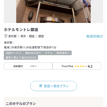
ホテルモントレ銀座
施設詳細
東京都
東京・銀座
銀座
東京駅：
電車/JR東京駅⇒JR有楽町駅下車徒歩7分
宅配サービス
無料WiFiあり
ホテル
駐車場有り
最寄り駅より徒歩5分以内
4.2
収集中
日本旅行
TrustYou
航空＋宿泊プラン