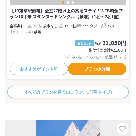
【JR東京駅直結】全室27階以上の高層ステイ！WEB料金プ
ラン18平米 スタンダードシングル【禁煙】(1名～2名1室)
食事なし
1～2名
セミダブル
バス
トイレ
禁煙
21,050円
税込
おとな1名
旅行代金合計
42,100
円
(おとな2名 こども0名・1部屋/1泊2日)
おすすめポイント
プランの詳細
すべてのプランを見る
(2プラン、1部屋タイプ)