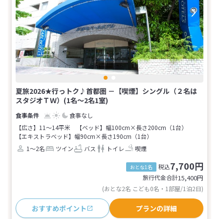
夏旅2026★行っトク♪首都圏 －【喫煙】シングル（２名は
スタジオＴＷ）(1名～2名1室)
食事なし
【広さ】11～14平米
【ベッド】幅100cm×長さ200cm（1台）
【エキストラベッド】幅90cm×長さ190cm（1台）
1～2名
ツイン
バス
トイレ
喫煙
7,700円
税込
おとな1名
旅行代金合計
15,400
円
(おとな2名 こども0名・1部屋/1泊2日)
おすすめポイント
プランの詳細