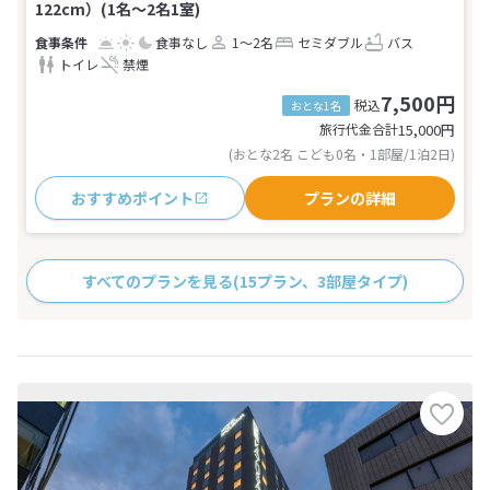
122cm）(1名～2名1室)
食事なし
1～2名
セミダブル
バス
トイレ
禁煙
7,500円
税込
おとな1名
旅行代金合計
15,000
円
(おとな2名 こども0名・1部屋/1泊2日)
おすすめポイント
プランの詳細
すべてのプランを見る
(15プラン、3部屋タイプ)