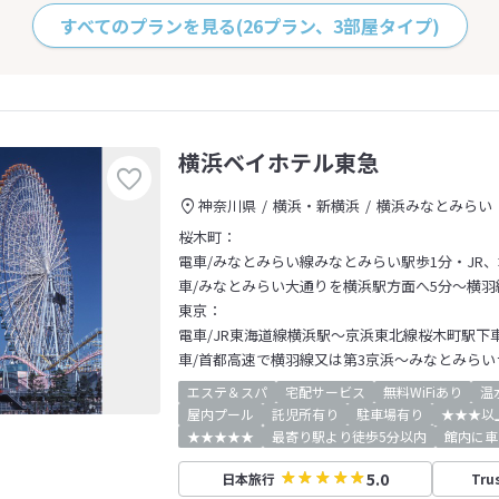
すべてのプランを見る
(26プラン、3部屋タイプ)
横浜ベイホテル東急
神奈川県
横浜・新横浜
横浜みなとみらい
桜木町：
電車/みなとみらい線みなとみらい駅歩1分・JR、
車/みなとみらい大通りを横浜駅方面へ5分～横羽
東京：
電車/JR東海道線横浜駅～京浜東北線桜木町駅下車
車/首都高速で横羽線又は第3京浜～みなとみらいラ
エステ＆スパ
宅配サービス
無料WiFiあり
温
屋内プール
託児所有り
駐車場有り
★★★以
★★★★★
最寄り駅より徒歩5分以内
館内に車
5.0
日本旅行
Tru