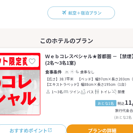
航空＋宿泊プラン
Ｗｅｂコレスペシャル★首都圏 －【禁煙
(2名～3名1室)
食事なし
【広さ】38.7平米
【ベッド】幅97cm×長さ203cm
【エキストラベッド】幅88cm×長さ195cm（1台）
1～3名
ツイン
バス
トイレ
禁煙
11
おとな1名
税込
旅行代金合
(おとな2名
おすすめポイント
プランの詳細