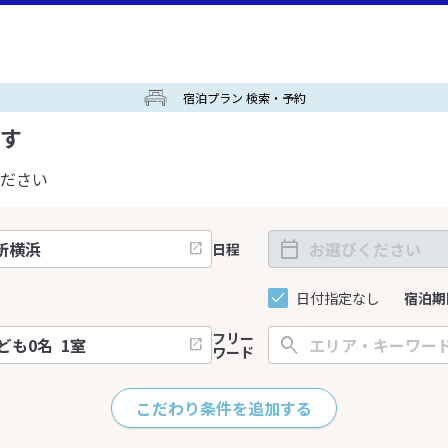
宿泊プラン 検索・予約
す
ださい
日程
日付指定なし
宿泊期
フリー
ワード
こだわり条件を追加する