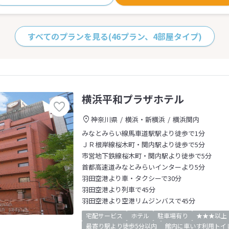
すべてのプランを見る
(46プラン、4部屋タイプ)
横浜平和プラザホテル
神奈川県
横浜・新横浜
横浜関内
みなとみらい線馬車道駅駅より徒歩で1分
ＪＲ根岸線桜木町・関内駅より徒歩で5分
市営地下鉄線桜木町・関内駅より徒歩で5分
首都高速道みなとみらいインターより5分
羽田空港より車・タクシーで30分
羽田空港より列車で45分
羽田空港より空港リムジンバスで45分
宅配サービス
ホテル
駐車場有り
★★★以上
最寄り駅より徒歩5分以内
館内に車いす利用トイ