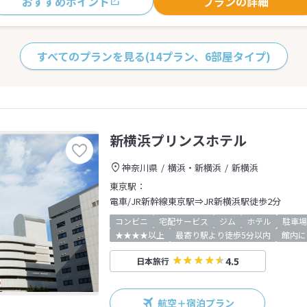
おすすめポイント
プランの詳細
すべてのプランを見る
(14プラン、6部屋タイプ)
新横浜プリンスホテル
神奈川県
横浜・新横浜
新横浜
東京駅：
電車/JR新幹線東京駅⇒JR新横浜駅徒歩2分
コンビニ
宅配サービス
ジム
ホテル
駐車場
★★★★以上
最寄り駅より徒歩5分以内
館内に
4.5
日本旅行
航空＋宿泊プラン