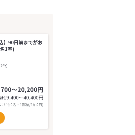
込】90日前までがお
名1室)
（2台）
,700～20,200円
19,400〜40,400
円
計
 こども0名・1部屋/1泊2日)