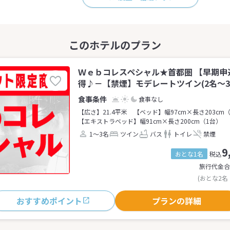
Ｗｅｂコレスペシャル★首都圏 【早期申
得♪－【禁煙】モデレートツイン(2名～3
食事なし
【広さ】21.4平米
【ベッド】幅97cm×長さ203cm
【エキストラベッド】幅91cm×長さ200cm（1台）
1～3名
ツイン
バス
トイレ
禁煙
9
おとな1名
税込
旅行代金合
(おとな2名
おすすめポイント
プランの詳細