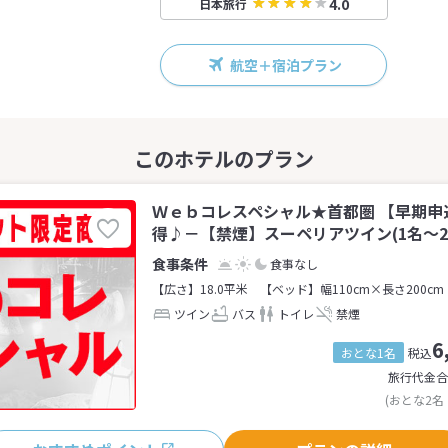
4.0
日本旅行
航空＋宿泊プラン
Ｗｅｂコレスペシャル★首都圏 【早期申
得♪－【禁煙】スーペリアツイン(1名～2
食事なし
【広さ】18.0平米
【ベッド】幅110cm×長さ200cm
ツイン
バス
トイレ
禁煙
6
おとな1名
税込
旅行代金合
(おとな2名