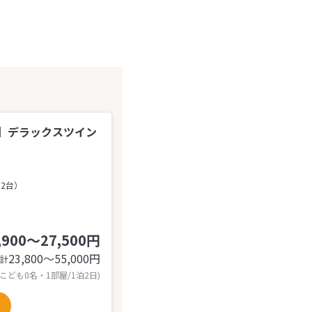
】デラックスツイン
（2台）
,900～27,500円
23,800〜55,000
円
計
 こども0名・1部屋/1泊2日)