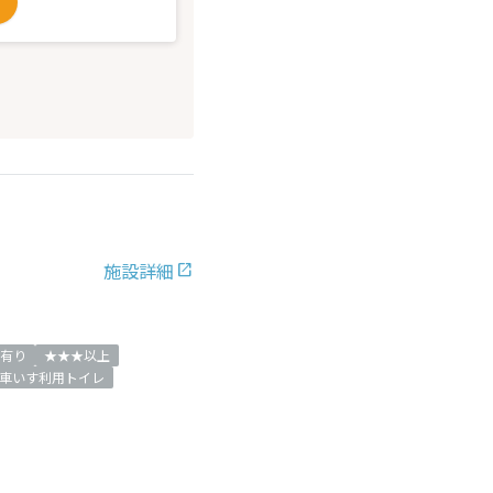
施設詳細
有り
★★★以上
車いす利用トイレ