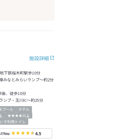
施設詳細
地下鉄桜木町駅歩10分
線みなとみらいランプ～約2分
後、徒歩10分
ンプ・玉川IC～約25分
水プール
ホテル
上
★★★★以上
いす利用トイレ
4.5
stYou