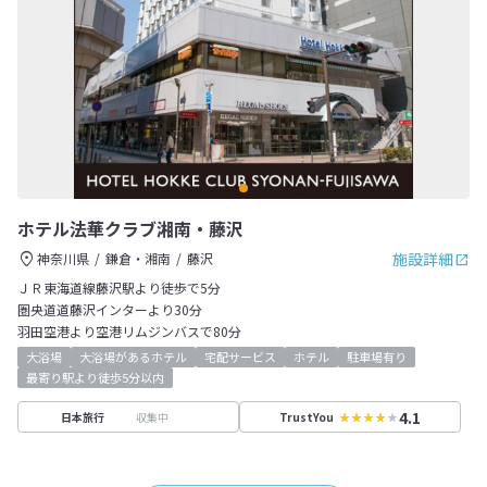
ホテル法華クラブ湘南・藤沢
施設詳細
神奈川県
鎌倉・湘南
藤沢
ＪＲ東海道線藤沢駅より徒歩で5分
圏央道道藤沢インターより30分
羽田空港より空港リムジンバスで80分
大浴場
大浴場があるホテル
宅配サービス
ホテル
駐車場有り
最寄り駅より徒歩5分以内
4.1
収集中
日本旅行
TrustYou