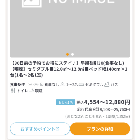
【30日前の予約でお得にステイ♪】早期割引30(食事なし)
【喫煙】セミダブル■12.8㎡～12.9㎡■ベッド幅140cm×1
台(1名～2名1室)
食事なし
1～2名
セミダブル
バス
トイレ
喫煙
4,554～12,880円
税込
おとな1名
旅行代金合計
9,108〜25,760
円
(おとな2名 こども0名・1部屋/1泊2日)
おすすめポイント
プランの詳細