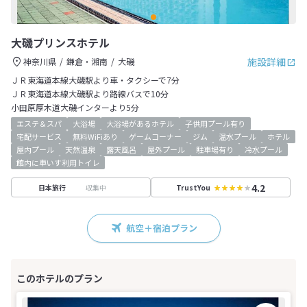
大磯プリンスホテル
施設詳細
神奈川県
鎌倉・湘南
大磯
ＪＲ東海道本線大磯駅より車・タクシーで7分
ＪＲ東海道本線大磯駅より路線バスで10分
小田原厚木道大磯インターより5分
エステ＆スパ
大浴場
大浴場があるホテル
子供用プール有り
宅配サービス
無料WiFiあり
ゲームコーナー
ジム
温水プール
ホテル
屋内プール
天然温泉
露天風呂
屋外プール
駐車場有り
冷水プール
館内に車いす利用トイレ
4.2
収集中
日本旅行
TrustYou
航空＋宿泊プラン