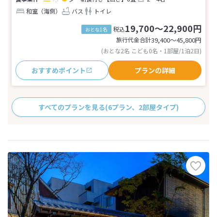
和室（海側）
バス
トイレ
19,700～22,900円
税込
おとな1名
旅行代金合計
39,400〜45,800
円
(おとな2名 こども0名・1部屋/1泊2日)
おすすめポイント
プランの詳細
すべてのプランを見る
(6プラン、2部屋タイプ)