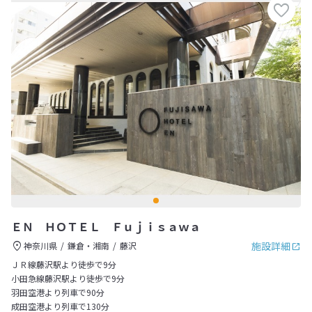
ＥＮ ＨＯＴＥＬ Ｆｕｊｉｓａｗａ
施設詳細
神奈川県
鎌倉・湘南
藤沢
ＪＲ線藤沢駅より徒歩で9分
小田急線藤沢駅より徒歩で9分
羽田空港より列車で90分
成田空港より列車で130分