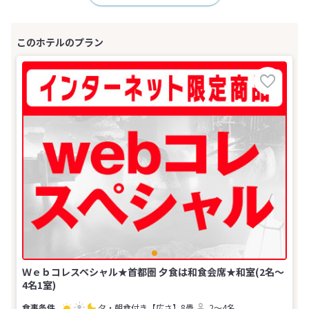
Ｗｅｂコレスペシャル★首都圏 夕食は和食会席★和室(2名～
4名1室)
夕・朝食付き
【広さ】8畳
2～4名