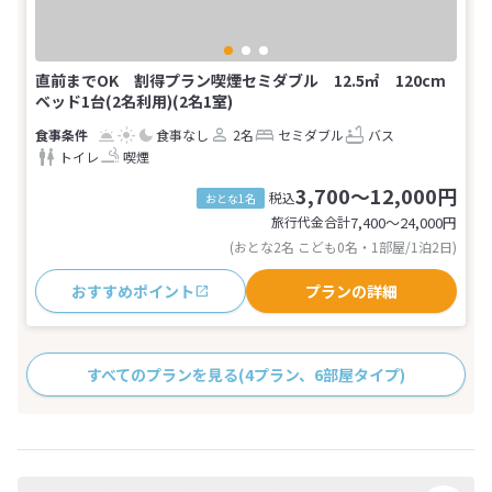
直前までOK 割得プラン喫煙セミダブル 12.5㎡ 120cm
ベッド1台(2名利用)(2名1室)
食事なし
2名
セミダブル
バス
トイレ
喫煙
3,700～12,000円
税込
おとな1名
旅行代金合計
7,400〜24,000
円
(おとな2名 こども0名・1部屋/1泊2日)
おすすめポイント
プランの詳細
すべてのプランを見る
(4プラン、6部屋タイプ)