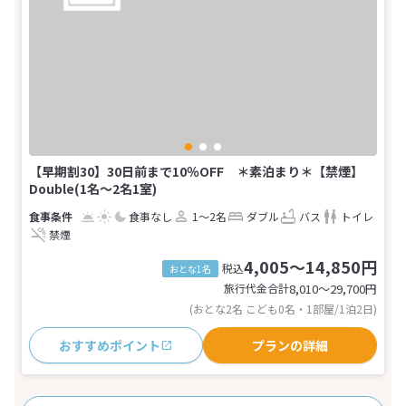
【早期割30】30日前まで10％OFF ＊素泊まり＊【禁煙】
Double(1名～2名1室)
食事なし
1～2名
ダブル
バス
トイレ
禁煙
4,005～14,850円
税込
おとな1名
旅行代金合計
8,010〜29,700
円
(おとな2名 こども0名・1部屋/1泊2日)
おすすめポイント
プランの詳細