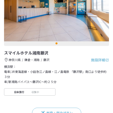
スマイルホテル湘南藤沢
施設詳細
神奈川県
鎌倉・湘南
藤沢
横浜駅：
電車/JR東海道線・小田急江ノ島線・江ノ島電鉄 「藤沢駅」南口より徒歩約
３分
車/新湘南バイパス～藤沢IC～約２５分
収集中
日本旅行
航空＋宿泊プラン