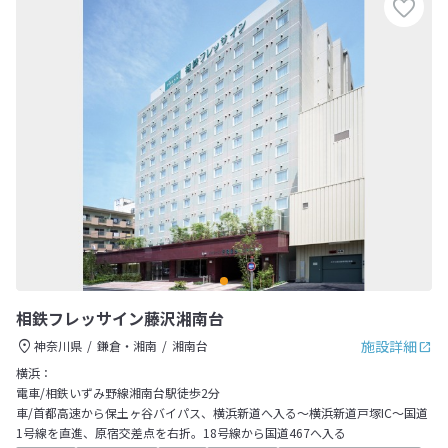
相鉄フレッサイン藤沢湘南台
施設詳細
神奈川県
鎌倉・湘南
湘南台
横浜：
電車/相鉄いずみ野線湘南台駅徒歩2分
車/首都高速から保土ヶ谷バイパス、横浜新道へ入る～横浜新道戸塚IC～国道
1号線を直進、原宿交差点を右折。18号線から国道467へ入る