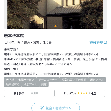
岩本楼本館
施設詳細
神奈川県
鎌倉・湘南
江の島
東京方面：
電車/JR東海道線藤沢駅にて小田急線乗換え、片瀬江の島駅下車歩12分
車/R467にて藤沢方面～国道1号線～横浜新道～第三京浜、保土ヶ谷I.C～横浜
新道～国道1号線～藤沢方面からR467にて江の島へ
関西方面：
電車/JR東海道線藤沢駅にて小田急線乗換え、片瀬江の島駅下車歩12分
大浴場
宅配サービス
ゲームコーナー
客室30室以下の旅館
屋外プール
駐車場有り
冷水プール
旅館
4.2
収集中
日本旅行
TrustYou
航空＋宿泊プラン