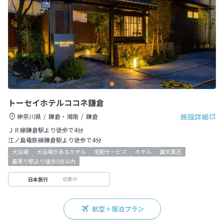
トーセイホテルココネ鎌倉
施設詳細
神奈川県
鎌倉・湘南
鎌倉
ＪＲ線鎌倉駅より徒歩で4分
江ノ島電鉄線鎌倉駅より徒歩で4分
大浴場
大浴場があるホテル
宅配サービス
ホテル
露天風呂
最寄り駅より徒歩5分以内
収集中
日本旅行
航空＋宿泊プラン