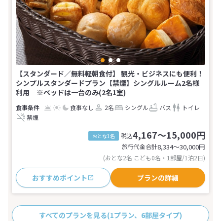
【スタンダード／無料軽朝食付】 観光・ビジネスにも便利！
シンプルスタンダードプラン【禁煙】シングルルーム2名様
利用 ※ベッドは一台のみ(2名1室)
食事なし
2名
シングル
バス
トイレ
禁煙
4,167～15,000円
税込
おとな1名
旅行代金合計
8,334〜30,000
円
(おとな2名 こども0名・1部屋/1泊2日)
おすすめポイント
プランの詳細
すべてのプランを見る
(1プラン、6部屋タイプ)