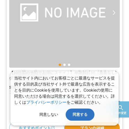
【30日前の予約でお得にステイ♪】早期割引30（食事なし）
ダブル(1名～2名1室)
当社サイト内においてお客様ごとに最適なサービスを提
供する目的及び当社サイト外で最適な広告を表示するこ
食事なし
1～2名
ダブル
バス
トイレ
とを目的にCookieを使用しています。Cookieの使用に
禁煙
同意いただける場合は同意するを選択してください。詳
4,554～15,180円
しくは
プライバシーポリシー
をご確認ください。
税込
おとな1名
旅行代金合計
9,108〜30,360
円
条件変更
同意しない
同意する
(おとな2名 こども0名・1部屋/1泊2日)
おすすめポイント
プランの詳細