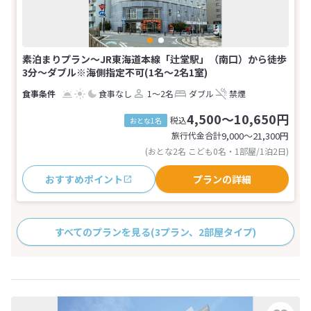
素泊まりプラン～JR東海道本線「辻堂駅」（南口）から徒歩
3分～ダブル※海側指定不可(1名～2名1室)
食事なし
1～2名
ダブル
禁煙
4,500～10,650円
税込
おとな1名
旅行代金合計
9,000〜21,300
円
(おとな2名 こども0名・1部屋/1泊2日)
おすすめポイント
プランの詳細
すべてのプランを見る
(3プラン、2部屋タイプ)