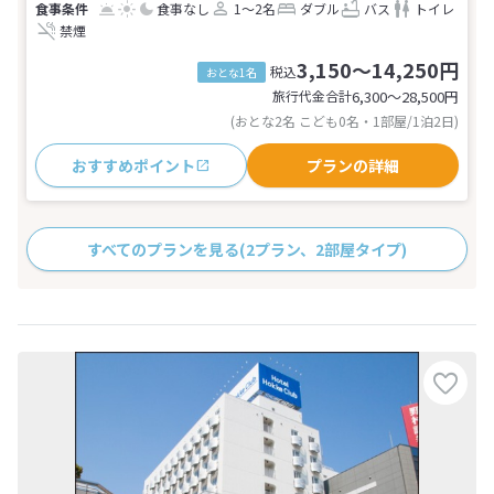
食事なし
1～2名
ダブル
バス
トイレ
禁煙
3,150～14,250円
税込
おとな1名
旅行代金合計
6,300〜28,500
円
(おとな2名 こども0名・1部屋/1泊2日)
おすすめポイント
プランの詳細
すべてのプランを見る
(2プラン、2部屋タイプ)