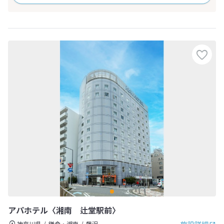
アパホテル〈湘南 辻堂駅前〉
神奈川県
鎌倉・湘南
藤沢