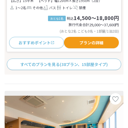
【広さ】15平米
【ベッド】幅120cm×長さ195cm（2台）
1～2名
その他
バス
トイレ
禁煙
14,500～18,800円
税込
おとな1名
旅行代金合計
29,000〜37,600
円
(おとな2名 こども0名・1部屋/1泊2日)
おすすめポイント
プランの詳細
すべてのプランを見る
(38プラン、15部屋タイプ)