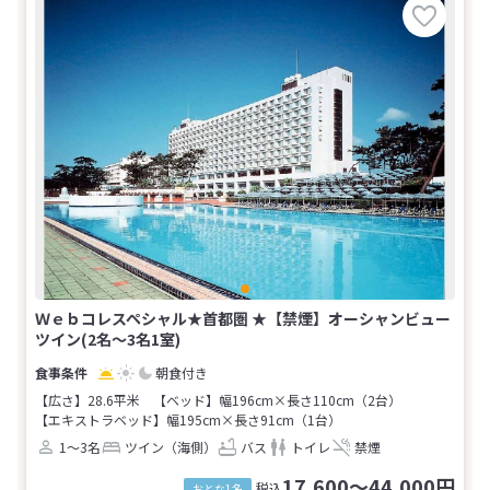
Ｗｅｂコレスペシャル★首都圏 ★【禁煙】オーシャンビュー
ツイン(2名～3名1室)
朝食付き
【広さ】28.6平米
【ベッド】幅196cm×長さ110cm（2台）
【エキストラベッド】幅195cm×長さ91cm（1台）
1～3名
ツイン（海側）
バス
トイレ
禁煙
17,600～44,000円
税込
おとな1名