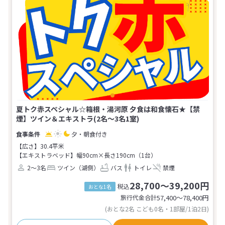
夏トク赤スペシャル☆箱根・湯河原 夕食は和食懐石★【禁
煙】ツイン＆エキストラ(2名～3名1室)
夕・朝食付き
【広さ】30.4平米
【エキストラベッド】幅90cm×長さ190cm（1台）
2～3名
ツイン（湖側）
バス
トイレ
禁煙
28,700～39,200円
税込
おとな1名
旅行代金合計
57,400〜78,400
円
(おとな2名 こども0名・1部屋/1泊2日)