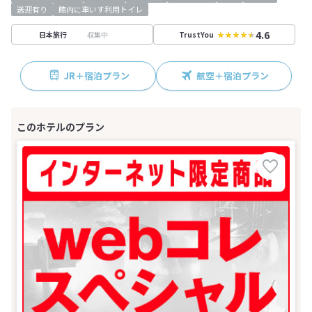
送迎有り
館内に車いす利用トイレ
4.6
収集中
日本旅行
TrustYou
JR＋宿泊プラン
航空＋宿泊プラン