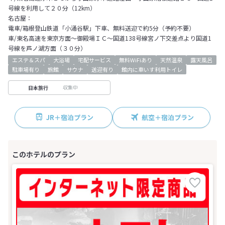
号線を利用して２０分（12km）
名古屋：
電車/箱根登山鉄道「小涌谷駅」下車、無料送迎で約5分（予約不要）
車/東名高速を東京方面～御殿場ＩＣ～国道138号線宮ノ下交差点より国道1
号線を芦ノ湖方面（３０分）
エステ＆スパ
大浴場
宅配サービス
無料WiFiあり
天然温泉
露天風呂
駐車場有り
旅館
サウナ
送迎有り
館内に車いす利用トイレ
収集中
日本旅行
JR＋宿泊プラン
航空＋宿泊プラン