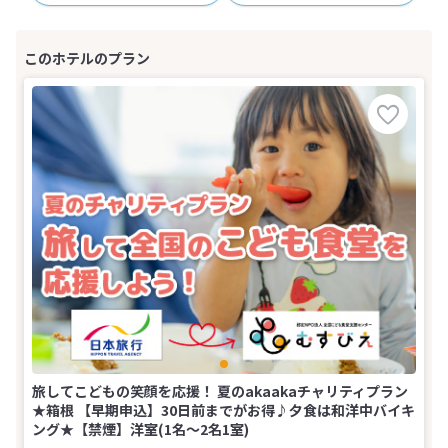
旅してこどもの笑顔を応援！ 夏のakaakaチャリティプラン
★箱根 【早期申込】30日前までがお得♪夕食は和洋中バイキ
ング★【禁煙】洋室(1名～2名1室)