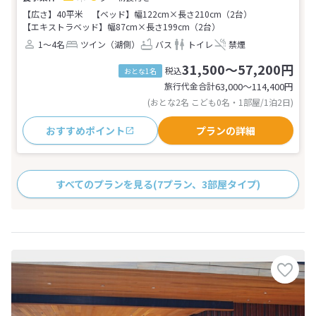
【広さ】40平米
【ベッド】幅122cm×長さ210cm（2台）
【エキストラベッド】幅87cm×長さ199cm（2台）
1～4名
ツイン（湖側）
バス
トイレ
禁煙
31,500～57,200円
税込
おとな1名
旅行代金合計
63,000〜114,400
円
(おとな2名 こども0名・1部屋/1泊2日)
おすすめポイント
プランの詳細
すべてのプランを見る
(7プラン、3部屋タイプ)