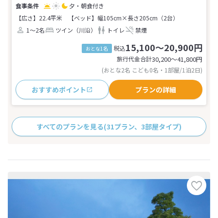
夕・朝食付き
【広さ】22.4平米
【ベッド】幅105cm×長さ205cm（2台）
1～2名
ツイン（川沿）
トイレ
禁煙
15,100～20,900円
税込
おとな1名
旅行代金合計
30,200〜41,800
円
(おとな2名 こども0名・1部屋/1泊2日)
おすすめポイント
プランの詳細
すべてのプランを見る
(31プラン、3部屋タイプ)