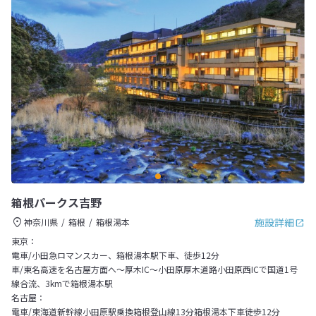
箱根パークス吉野
施設詳細
神奈川県
箱根
箱根湯本
東京：
電車/小田急ロマンスカー、箱根湯本駅下車、徒歩12分
車/東名高速を名古屋方面へ～厚木IC～小田原厚木道路小田原西ICで国道1号
線合流、3kmで箱根湯本駅
名古屋：
電車/東海道新幹線小田原駅乗換箱根登山線13分箱根湯本下車徒歩12分