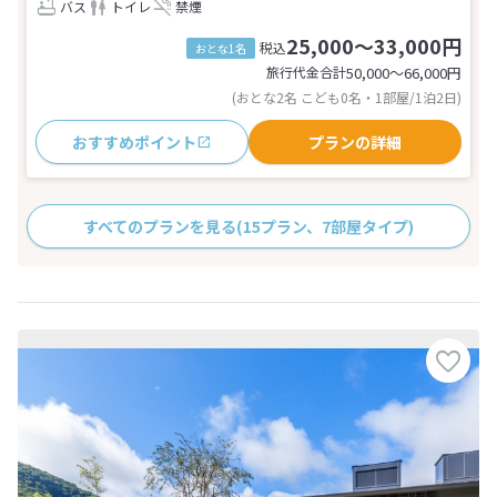
バス
トイレ
禁煙
25,000～33,000円
税込
おとな1名
旅行代金合計
50,000〜66,000
円
(おとな2名 こども0名・1部屋/1泊2日)
おすすめポイント
プランの詳細
すべてのプランを見る
(15プラン、7部屋タイプ)