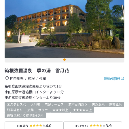
箱根強羅温泉 季の湯 雪月花
施設詳細
神奈川県
箱根
強羅
箱根登山鉄道線強羅駅より徒歩で1分
小田原厚木道箱根口インターより30分
東名高速道御殿場インターより30分
エステ＆スパ
大浴場
宅配サービス
無料WiFiあり
天然温泉
露天風呂
駐車場有り
旅館
サウナ
★★★以上
★★★★以上
最寄り駅より徒歩5分以内
4.0
3.9
日本旅行
TrustYou