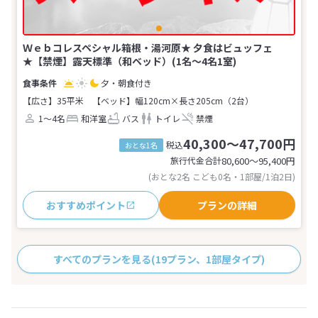
Ｗｅｂコレスペシャル箱根・湯河原★ 夕食はビュッフェ
★【禁煙】露天標準（和ベッド）(1名～4名1室)
夕・朝食付き
【広さ】35平米
【ベッド】幅120cm×長さ205cm（2台）
1～4名
和洋室
バス
トイレ
禁煙
40,300～47,700円
税込
おとな1名
旅行代金合計
80,600〜95,400
円
(おとな2名 こども0名・1部屋/1泊2日)
おすすめポイント
プランの詳細
すべてのプランを見る
(19プラン、1部屋タイプ)