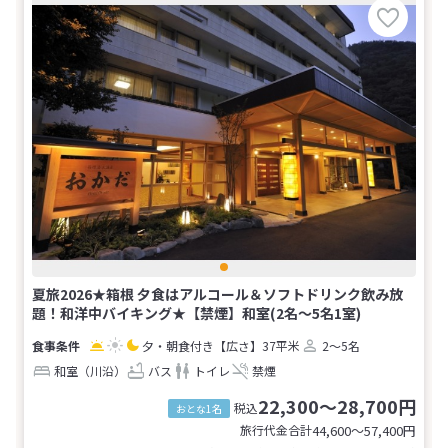
夏旅2026★箱根 夕食はアルコール＆ソフトドリンク飲み放
題！和洋中バイキング★【禁煙】和室(2名～5名1室)
夕・朝食付き
【広さ】37平米
2～5名
和室（川沿）
バス
トイレ
禁煙
22,300～28,700円
税込
おとな1名
旅行代金合計
44,600〜57,400
円