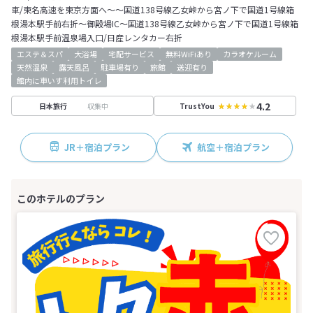
車/東名高速を東京方面へ～～国道138号線乙女峠から宮ノ下で国道1号線箱
根湯本駅手前右折～御殿場IC～国道138号線乙女峠から宮ノ下で国道1号線箱
根湯本駅手前温泉場入口/日産レンタカー右折
エステ＆スパ
大浴場
宅配サービス
無料WiFiあり
カラオケルーム
天然温泉
露天風呂
駐車場有り
旅館
送迎有り
館内に車いす利用トイレ
4.2
収集中
日本旅行
TrustYou
JR＋宿泊プラン
航空＋宿泊プラン