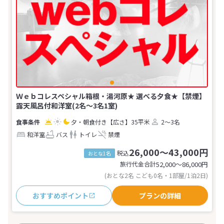
Ｗｅｂコレスペシャル箱根・湯河原★ 選べる夕食★【禁煙】
露天風呂付和洋室(2名～3名1室)
夕・朝食付き
【広さ】35平米
2～3名
和洋室
バス
トイレ
禁煙
26,000～43,000円
税込
おとな1名
旅行代金合計
52,000〜86,000
円
(おとな2名 こども0名・1部屋/1泊2日)
おすすめポイント
プランの詳細