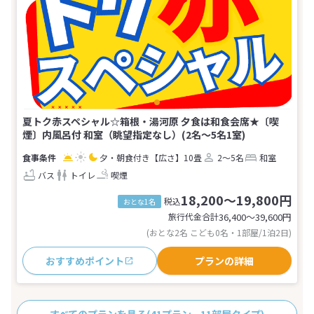
夏トク赤スペシャル☆箱根・湯河原 夕食は和食会席★〔喫
煙〕内風呂付 和室（眺望指定なし）(2名～5名1室)
夕・朝食付き
【広さ】10畳
2～5名
和室
バス
トイレ
喫煙
18,200～19,800円
税込
おとな1名
旅行代金合計
36,400〜39,600
円
(おとな2名 こども0名・1部屋/1泊2日)
おすすめポイント
プランの詳細
すべてのプランを見る
(41プラン、11部屋タイプ)