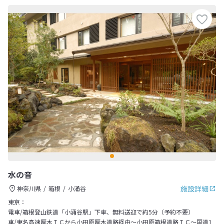
水の音
施設詳細
神奈川県
箱根
小涌谷
東京：
電車/箱根登山鉄道「小涌谷駅」下車、無料送迎で約5分（予約不要）
車/東名高速厚木ＩＣから小田原厚木道路経由～小田原箱根道路ＩＣ～国道1