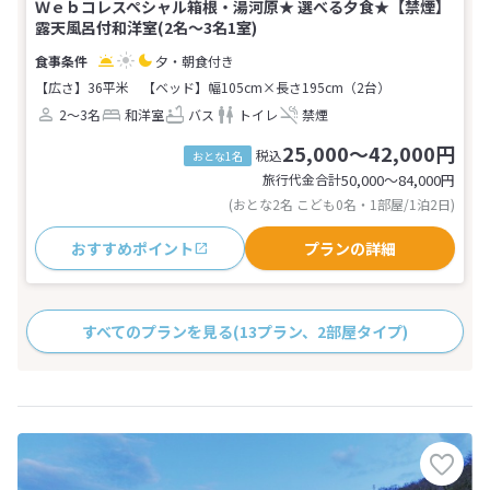
Ｗｅｂコレスペシャル箱根・湯河原★ 選べる夕食★【禁煙】
露天風呂付和洋室(2名～3名1室)
夕・朝食付き
【広さ】36平米
【ベッド】幅105cm×長さ195cm（2台）
2～3名
和洋室
バス
トイレ
禁煙
25,000～42,000円
税込
おとな1名
旅行代金合計
50,000〜84,000
円
(おとな2名 こども0名・1部屋/1泊2日)
おすすめポイント
プランの詳細
すべてのプランを見る
(13プラン、2部屋タイプ)