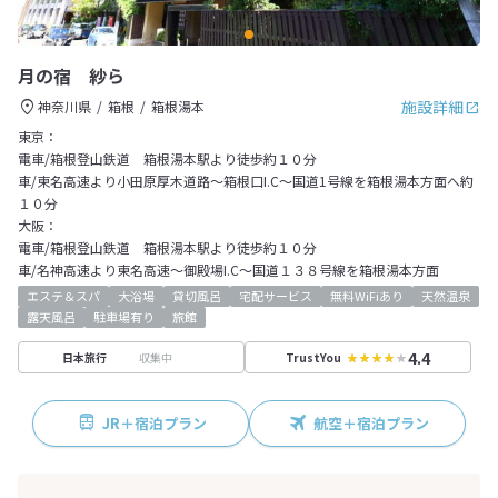
月の宿 紗ら
施設詳細
神奈川県
箱根
箱根湯本
東京：
電車/箱根登山鉄道 箱根湯本駅より徒歩約１０分
車/東名高速より小田原厚木道路～箱根口I.C～国道1号線を箱根湯本方面へ約
１０分
大阪：
電車/箱根登山鉄道 箱根湯本駅より徒歩約１０分
車/名神高速より東名高速～御殿場I.C～国道１３８号線を箱根湯本方面
エステ＆スパ
大浴場
貸切風呂
宅配サービス
無料WiFiあり
天然温泉
露天風呂
駐車場有り
旅館
4.4
収集中
日本旅行
TrustYou
JR＋宿泊プラン
航空＋宿泊プラン