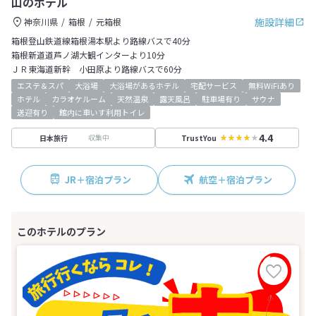
山のホテル
施設詳細
神奈川県
箱根
元箱根
箱根登山鉄道線箱根湯本駅より路線バスで40分
箱根新道道芦ノ湖大観インターより10分
ＪＲ東海道新幹 小田原より路線バスで60分
エステ＆スパ
大浴場
大浴場があるホテル
宅配サービス
無料WiFiあり
ホテル
カラオケルーム
天然温泉
露天風呂
駐車場有り
サウナ
送迎有り
館内に車いす利用トイレ
4.4
収集中
日本旅行
TrustYou
JR＋宿泊プラン
航空＋宿泊プラン