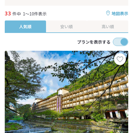
33
地図表示
件中
1～10件表示
人気順
安い順
高い順
プランを表示する