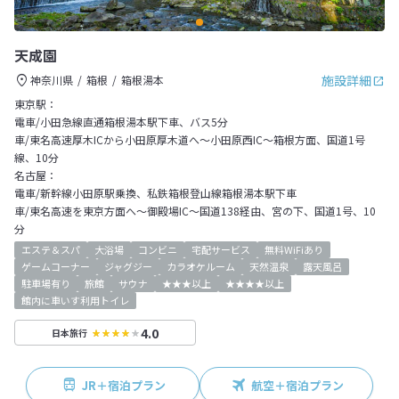
天成園
施設詳細
神奈川県
箱根
箱根湯本
東京駅：
電車/小田急線直通箱根湯本駅下車、バス5分
車/東名高速厚木ICから小田原厚木道へ～小田原西IC～箱根方面、国道1号
線、10分
名古屋：
電車/新幹線小田原駅乗換、私鉄箱根登山線箱根湯本駅下車
車/東名高速を東京方面へ～御殿場IC～国道138経由、宮の下、国道1号、10
分
エステ＆スパ
大浴場
コンビニ
宅配サービス
無料WiFiあり
ゲームコーナー
ジャグジー
カラオケルーム
天然温泉
露天風呂
駐車場有り
旅館
サウナ
★★★以上
★★★★以上
館内に車いす利用トイレ
4.0
日本旅行
JR＋宿泊プラン
航空＋宿泊プラン