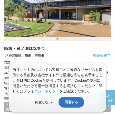
箱根・芦ノ湖はなをり
施設詳細
神奈川県
箱根
元箱根
東京：
電車/小田原駅より桃源台方面バス60分、桃源台下車徒歩約2分
当社サイト内においてお客様ごとに最適なサービスを提
車/東名高速道路～御殿場IC～R138を箱根方面へ約25分、仙石原交差点右折
供する目的及び当社サイト外で最適な広告を表示するこ
後約10分
とを目的にCookieを使用しています。Cookieの使用に
名古屋：
同意いただける場合は同意するを選択してください。詳
電車/小田原駅より桃源台方面バス60分、桃源台下車徒歩約2分
しくは
プライバシーポリシー
をご確認ください。
車/東名高速道路～御殿場IC～R138を箱根方面へ約25分、仙石原交差点右折
後約10分
条件変更
同意しない
同意する
エステ＆スパ
大浴場
貸切風呂
宅配サービス
無料WiFiあり
天然温泉
露天風呂
駐車場有り
旅館
サウナ
送迎有り
館内に車いす利用トイレ