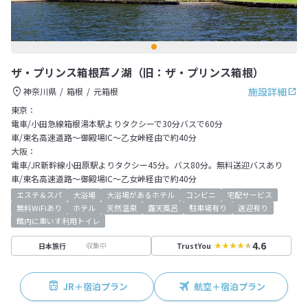
ザ・プリンス箱根芦ノ湖（旧：ザ・プリンス箱根）
施設詳細
神奈川県
箱根
元箱根
東京：
電車/小田急線箱根湯本駅よりタクシーで30分バスで60分
車/東名高速道路～御殿場IC～乙女峠経由で約40分
大阪：
電車/JR新幹線小田原駅よりタクシー45分。バス80分。無料送迎バスあり
車/東名高速道路～御殿場IC～乙女峠経由で約40分
エステ＆スパ
大浴場
大浴場があるホテル
コンビニ
宅配サービス
無料WiFiあり
ホテル
天然温泉
露天風呂
駐車場有り
送迎有り
館内に車いす利用トイレ
4.6
収集中
日本旅行
TrustYou
JR＋宿泊プラン
航空＋宿泊プラン