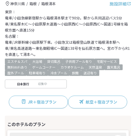
施設詳細
神奈川県
箱根
箱根湯本
東京：
電車/小田急線新宿駅から箱根湯本駅まで90分。駅から共同送迎バス5分
車/東名厚木IC～小田原厚木道路～小田原西IC～小田原西IC～国道1号線を箱
根方面へ直進15分
名古屋：
電車/JR新幹線小田原駅下車。小田急又は箱根登山鉄道で箱根湯本駅へ
車/東名高速道路～東名御殿場IC～国道138号を仙石原方面へ。宮の下からR1
を直進して湯本へ。
エステ＆スパ
大浴場
貸切風呂
子供用プール有り
宅配サービス
無料WiFiあり
ゲームコーナー
カラオケルーム
天然温泉
露天風呂
屋外プール
駐車場有り
冷水プール
旅館
送迎有り
収集中
日本旅行
JR＋宿泊プラン
航空＋宿泊プラン