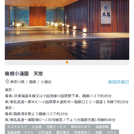
箱根小涌園 天悠
施設詳細
神奈川県
箱根
小涌谷
東京：
電車/JR東海道本線又は小田急線小田原駅下車、路線バスで約45分
車/東名高速～厚木IC～小田原厚木道終点～箱根口ＩＣ～国道１号線で約20分
東京：
電車/箱根湯本駅より路線バスで約20分
車/東名高速～御殿場IC～138号線宮ノ下より元箱根方面1号線約40分
エステ＆スパ
大浴場
宅配サービス
無料WiFiあり
高級旅館
高級旅館・ホテル
天然温泉
露天風呂
駐車場有り
旅館
サウナ