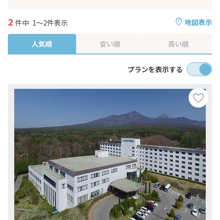
2
地図表示
件中
1～2件表示
人気順
安い順
高い順
プランを表示する