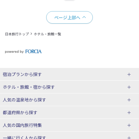
ページ上部へ
日本旅行トップ
ホテル・旅館一覧
宿泊プランから探す
北海道
ホテル・旅館・宿
から探す
東北
北海道ホテル・旅館
人気の温泉地
から探す
青森県
岩手県
北海道
都道府県から探す
宮城県
秋田県
青森県ホテル・旅館
岩手県ホテル・旅館
湯の川温泉(北海道)
定山渓温泉(北海道)
人気の国内旅行特集
山形県
福島県
宮城県ホテル・旅館
秋田県ホテル・旅館
十勝川温泉(北海道)
阿寒湖温泉(北海道)
北海道旅行・ツアー
東京ディズニーリゾート®への旅
ユニバーサル・スタジオ・ジャパ
一緒に行く人
から探す