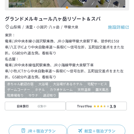
グランドメルキュール八ヶ岳リゾート＆スパ
施設詳細
山梨県
清里・小淵沢･八ヶ岳
甲斐大泉
東京：
電車/JR中央本線小淵沢駅乗換、JR小海線甲斐大泉駅下車、徒歩約15分
車/八王子ICより中央自動車道～長坂IC～信号左折、五町田交差点をまた左
折。GS前分れ道左側。看板有り
名古屋：
電車/JR中央本線塩尻駅乗換、JR小海線甲斐大泉駅下車
車/小牧JCTから中央自動車道～長坂IC～信号左折、五町田交差点をまた左
折。GS前分れ道左側。看板有り
赤ちゃん歓迎の宿
大浴場
大浴場があるホテル
宅配サービス
ゲームコーナー
ホテル
カラオケルーム
天然温泉
露天風呂
駐車場有り
サウナ
送迎有り
3.9
収集中
日本旅行
TrustYou
JR＋宿泊プラン
航空＋宿泊プラン