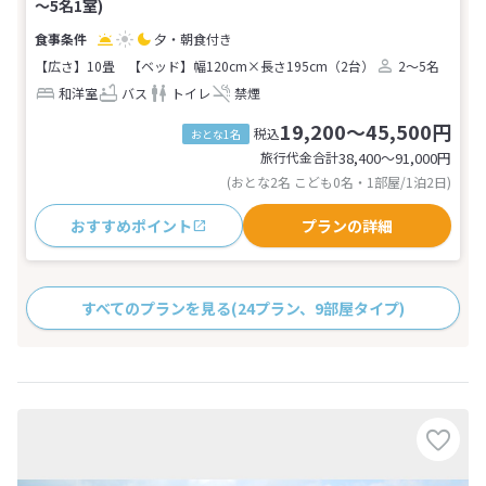
～5名1室)
夕・朝食付き
【広さ】10畳
【ベッド】幅120cm×長さ195cm（2台）
2～5名
和洋室
バス
トイレ
禁煙
19,200～45,500円
税込
おとな1名
旅行代金合計
38,400〜91,000
円
(おとな2名 こども0名・1部屋/1泊2日)
おすすめポイント
プランの詳細
すべてのプランを見る
(24プラン、9部屋タイプ)