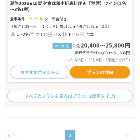
夏旅2026★山梨 夕食は和中折衷料理★【禁煙】ツイン(2名
～3名1室)
夕・朝食付き
【広さ】28平米
【ベッド】幅110cm×長さ203cm（2台）
1～3名
ツイン
バス
トイレ
禁煙
20,400～25,800円
税込
おとな1名
旅行代金合計
40,800〜51,600
円
(おとな2名 こども0名・1部屋/1泊2日)
おすすめポイント
プランの詳細
すべてのプランを見る
(3プラン、1部屋タイプ)
1