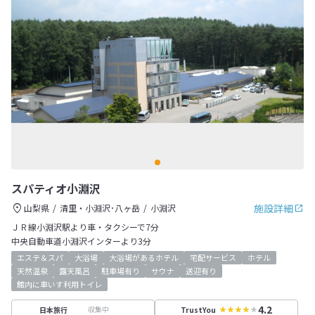
スパティオ小淵沢
施設詳細
山梨県
清里・小淵沢･八ヶ岳
小淵沢
ＪＲ線小淵沢駅より車・タクシーで7分
中央自動車道小淵沢インターより3分
エステ＆スパ
大浴場
大浴場があるホテル
宅配サービス
ホテル
天然温泉
露天風呂
駐車場有り
サウナ
送迎有り
館内に車いす利用トイレ
4.2
収集中
日本旅行
TrustYou