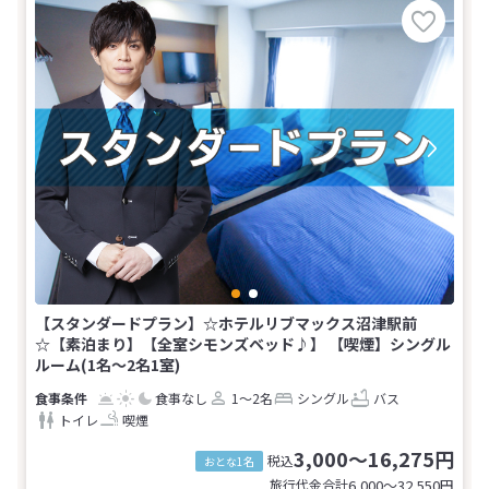
【スタンダードプラン】☆ホテルリブマックス沼津駅前
☆【素泊まり】【全室シモンズベッド♪】 【喫煙】シングル
ルーム(1名～2名1室)
食事なし
1～2名
シングル
バス
トイレ
喫煙
3,000～16,275円
税込
おとな1名
旅行代金合計
6,000〜32,550
円