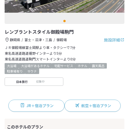
レンブラントスタイル御殿場駒門
施設詳細
静岡県
富士・沼津・三島
御殿場
ＪＲ御殿場線富士岡駅より車・タクシーで7分
東名高速道路道裾野インターより5分
東名高速道路道駒門スマートインターより0分
大浴場
大浴場があるホテル
宅配サービス
ホテル
露天風呂
駐車場有り
サウナ
収集中
日本旅行
JR＋宿泊プラン
航空＋宿泊プラン