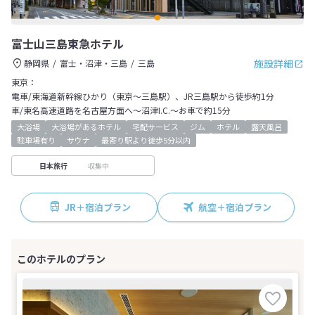
富士山三島東急ホテル
施設詳細
静岡県
富士・沼津・三島
三島
東京：
電車/東海道新幹線ひかり（東京～三島駅）、JR三島駅から徒歩約1分
車/東名高速道路を名古屋方面へ～沼津I.C.～お車で約15分
大浴場
大浴場があるホテル
宅配サービス
ジム
ホテル
露天風呂
駐車場有り
サウナ
最寄り駅より徒歩5分以内
収集中
日本旅行
JR＋宿泊プラン
航空＋宿泊プラン