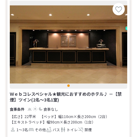
Ｗｅｂコレスペシャル★観光におすすめのホテル♪ －【禁
煙】ツイン(2名～3名1室)
食事なし
【広さ】22平米
【ベッド】幅110cm×長さ200cm（2台）
【エキストラベッド】幅90cm×長さ200cm（1台）
1～3名
その他
バス
トイレ
禁煙