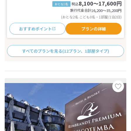
8,100～17,600円
税込
おとな1名
旅行代金合計
16,200〜35,200
円
(おとな2名 こども0名・1部屋/1泊2日)
おすすめポイント
プランの詳細
すべてのプランを見る
(12プラン、1部屋タイプ)