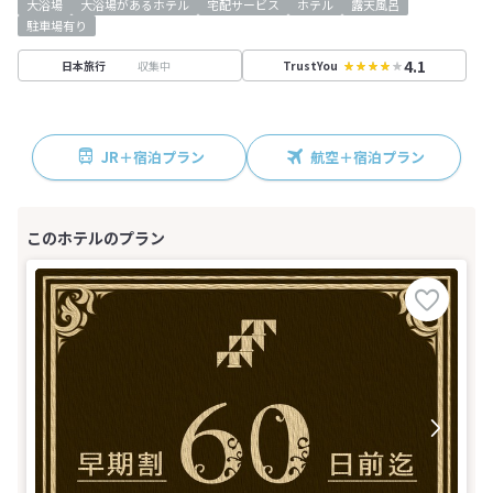
大浴場
大浴場があるホテル
宅配サービス
ホテル
露天風呂
駐車場有り
4.1
収集中
日本旅行
TrustYou
JR＋宿泊プラン
航空＋宿泊プラン