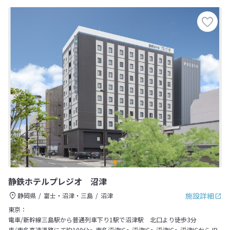
静鉄ホテルプレジオ 沼津
施設詳細
静岡県
富士・沼津・三島
沼津
東京：
電車/新幹線三島駅から普通列車下り1駅で沼津駅 北口より徒歩3分
車/東名高速道路にて約100分～東名沼津IC～沼津IC～沼津IC～沼津ICからJR