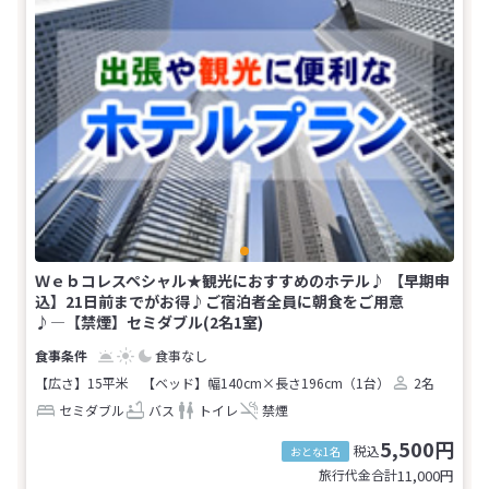
Ｗｅｂコレスペシャル★観光におすすめのホテル♪ 【早期申
込】21日前までがお得♪ご宿泊者全員に朝食をご用意
♪―【禁煙】セミダブル(2名1室)
食事なし
【広さ】15平米
【ベッド】幅140cm×長さ196cm（1台）
2名
セミダブル
バス
トイレ
禁煙
5,500円
税込
おとな1名
旅行代金合計
11,000
円