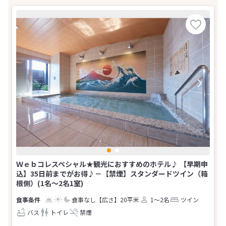
Ｗｅｂコレスペシャル★観光におすすめのホテル♪ 【早期申
込】35日前までがお得♪－【禁煙】スタンダードツイン（箱
根側）(1名～2名1室)
食事なし
【広さ】20平米
1～2名
ツイン
バス
トイレ
禁煙