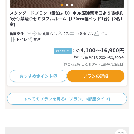
スタンダードプラン（素泊まり）◆JR沼津駅南口より徒歩約
3分◇禁煙◇セミダブルルーム【120cm幅ベッド1台】(2名1
室)
食事なし
2名
セミダブル
バス
トイレ
禁煙
4,100～16,900円
税込
おとな1名
旅行代金合計
8,200〜33,800
円
(おとな2名 こども0名・1部屋/1泊2日)
おすすめポイント
プランの詳細
すべてのプランを見る
(1プラン、6部屋タイプ)