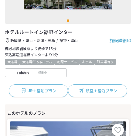
ホテルルートイン裾野インター
施設詳細
静岡県
富士・沼津・三島
裾野・須山
御殿場線岩波駅より徒歩で15分
東名高速道裾野インターより1分
大浴場
大浴場があるホテル
宅配サービス
ホテル
駐車場有り
収集中
日本旅行
JR＋宿泊プラン
航空＋宿泊プラン