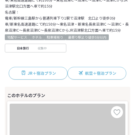
沼津駅北口方面へ車で約15分
名古屋：
電車/新幹線三島駅から普通列車下り1駅で沼津駅 北口より徒歩3分
車/新東名高速道路にて約150分～東名沼津・新東名長泉沼津IC ～沼津IC・長
泉沼津IC～長泉沼津IC～長泉沼津ICからJR沼津駅北口方面へ車で約15分
宅配サービス
ホテル
駐車場有り
最寄り駅より徒歩5分以内
収集中
日本旅行
JR＋宿泊プラン
航空＋宿泊プラン