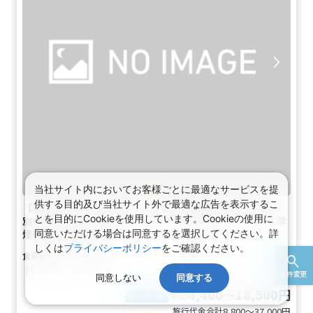
当社サイト内においてお客様ごとに最適なサービスを提
供する目的及び当社サイト外で最適な広告を表示するこ
【素泊まり】シンプルステイ ＜駅徒歩３分！バストイレ
とを目的にCookieを使用しています。Cookieの使用に
別々で広々とした客室 小学生まで添い寝無料＞シングル禁
同意いただける場合は同意するを選択してください。詳
煙(1名～2名1室)
しくは
プライバシーポリシー
をご確認ください。
食事なし
1～3名
シングル
バス
トイレ
禁煙
条件変更
同意しない
同意する
4,400～18,500円
税込
おとな1名
旅行代金合計
8,800〜37,000
円