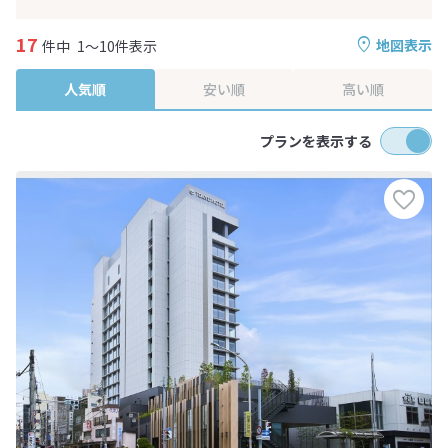
17
地図表示
件中
1～10件表示
人気順
安い順
高い順
プランを表示する