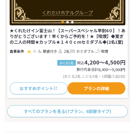
★くれたけイン富士山！【スーパースペシャル早割6０】！あ
りがとうございます！早くからご予約を！★【喫煙】◆寛ぎ
の二人の時間★カップル★１４０ｃｍセミダブル◆(2名1室)
朝食付き
2名
セミダブル
喫煙
4,200～4,500円
税込
おとな1名
旅行代金合計
8,400〜9,000
円
(おとな2名 こども0名・1部屋/1泊2日)
おすすめポイント
プランの詳細
すべてのプランを見る
(7プラン、6部屋タイプ)