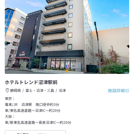
ホテルトレンド沼津駅前
施設詳細
静岡県
富士・沼津・三島
沼津
東京：
電車/JR 沼津駅 南口徒歩約3分
車/東名高速道路～沼津IC～約20分
大阪：
車/新東名高速道路～長泉沼津IC～約20分