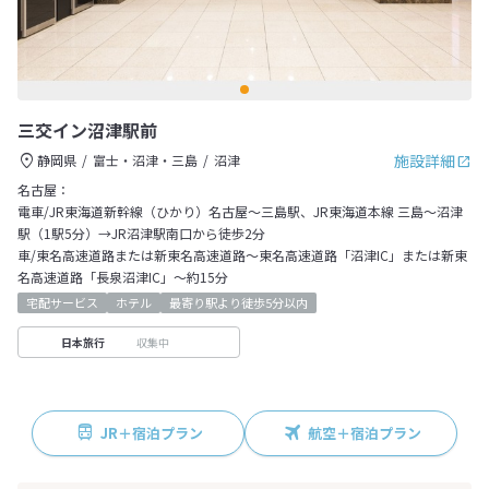
三交イン沼津駅前
施設詳細
静岡県
富士・沼津・三島
沼津
名古屋：
電車/JR東海道新幹線（ひかり）名古屋～三島駅、JR東海道本線 三島～沼津
駅（1駅5分）→JR沼津駅南口から徒歩2分
車/東名高速道路または新東名高速道路～東名高速道路「沼津IC」または新東
名高速道路「長泉沼津IC」～約15分
宅配サービス
ホテル
最寄り駅より徒歩5分以内
収集中
日本旅行
JR＋宿泊プラン
航空＋宿泊プラン