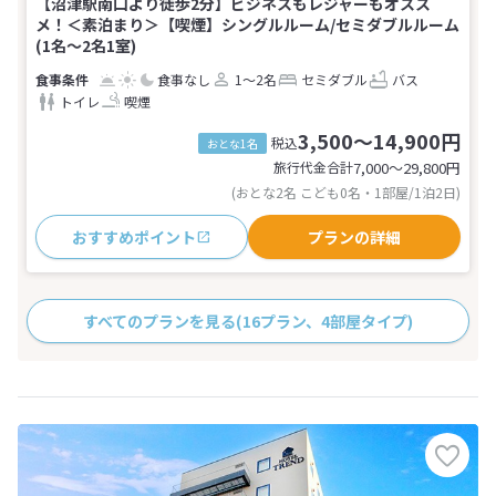
【沼津駅南口より徒歩2分】ビジネスもレジャーもオスス
メ！＜素泊まり＞【喫煙】シングルルーム/セミダブルルーム
(1名～2名1室)
食事なし
1～2名
セミダブル
バス
トイレ
喫煙
3,500～14,900円
税込
おとな1名
旅行代金合計
7,000〜29,800
円
(おとな2名 こども0名・1部屋/1泊2日)
おすすめポイント
プランの詳細
すべてのプランを見る
(16プラン、4部屋タイプ)