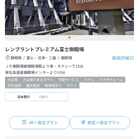
レンブラントプレミアム富士御殿場
施設詳細
静岡県
富士・沼津・三島
御殿場
ＪＲ御殿場線御殿場駅より車・タクシーで10分
東名高速道御殿場インターより10分
大浴場
大浴場があるホテル
宅配サービス
ホテル
カラオケルーム
天然温泉
露天風呂
駐車場有り
サウナ
収集中
日本旅行
JR＋宿泊プラン
航空＋宿泊プラン