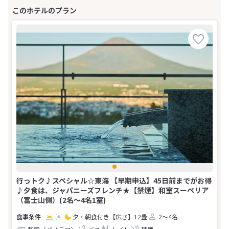
行っトク♪スペシャル☆東海 【早期申込】45日前までがお得
♪夕食は、ジャパニーズフレンチ★【禁煙】和室スーペリア
（富士山側）(2名～4名1室)
夕・朝食付き
【広さ】12畳
2～4名