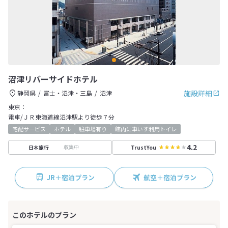
沼津リバーサイドホテル
施設詳細
静岡県
富士・沼津・三島
沼津
東京：
電車/ＪＲ東海道線沼津駅より徒歩７分
宅配サービス
ホテル
駐車場有り
館内に車いす利用トイレ
4.2
収集中
日本旅行
TrustYou
JR＋宿泊プラン
航空＋宿泊プラン