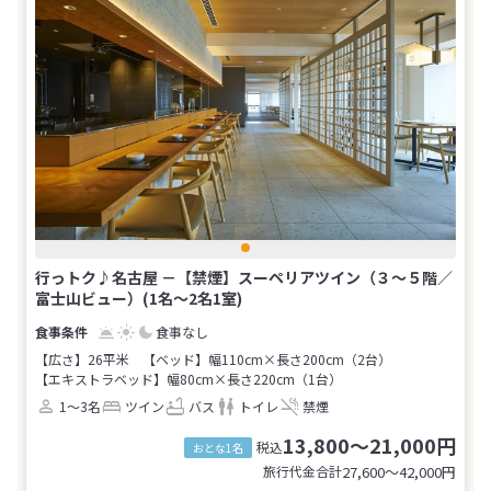
行っトク♪名古屋 －【禁煙】スーペリアツイン（３～５階／
富士山ビュー）(1名～2名1室)
食事なし
【広さ】26平米
【ベッド】幅110cm×長さ200cm（2台）
【エキストラベッド】幅80cm×長さ220cm（1台）
1～3名
ツイン
バス
トイレ
禁煙
13,800～21,000円
税込
おとな1名
旅行代金合計
27,600〜42,000
円