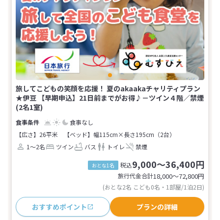
旅してこどもの笑顔を応援！ 夏のakaakaチャリティプラン
★伊豆 【早期申込】21日前までがお得♪－ツイン４階／禁煙
(2名1室)
食事なし
【広さ】26平米
【ベッド】幅115cm×長さ195cm（2台）
1～2名
ツイン
バス
トイレ
禁煙
9,000～36,400円
税込
おとな1名
旅行代金合計
18,000〜72,800
円
(おとな2名 こども0名・1部屋/1泊2日)
おすすめポイント
プランの詳細