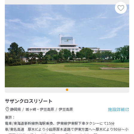
サザンクロスリゾート
施設詳細
静岡県
城ヶ崎・伊豆高原
伊豆高原
東京：
電車/東海道新幹線熱海駅乗換、伊東線伊東駅下車タクシーにて15分
車/東名高速 厚木ICより小田原厚木道路で伊東方面へ～厚木ICより90分～小