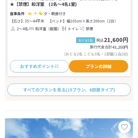
★【禁煙】和洋室 (2名～4名1室)
夕・朝食付き
【広さ】35～44平米
【ベッド】幅105cm×長さ200cm（2台）
2～4名
和洋室（庭園）
トイレ
禁煙
21,600円
税込
おとな1名
旅行代金合計
43,200
円
(おとな2名 こども0名・1部屋/1泊2日)
おすすめポイント
プランの詳細
すべてのプランを見る
(15プラン、6部屋タイプ)