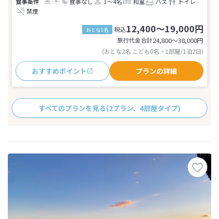
食事なし
1～4名
和室
バス
トイレ
禁煙
12,400～19,000円
税込
おとな1名
旅行代金合計
24,800〜38,000
円
(おとな2名 こども0名・1部屋/1泊2日)
おすすめポイント
プランの詳細
すべてのプランを見る
(2プラン、4部屋タイプ)