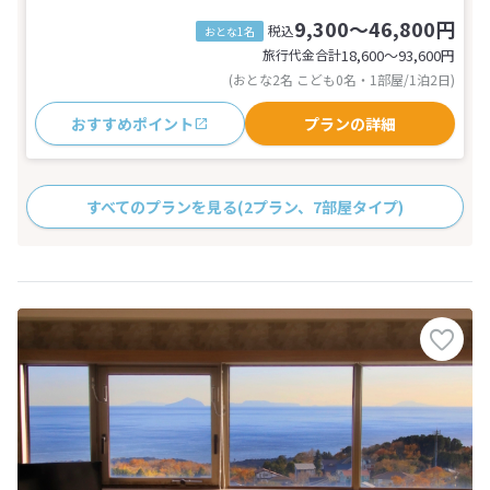
9,300～46,800円
税込
おとな1名
旅行代金合計
18,600〜93,600
円
(おとな2名 こども0名・1部屋/1泊2日)
おすすめポイント
プランの詳細
すべてのプランを見る
(2プラン、7部屋タイプ)