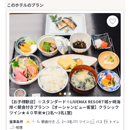
【お子様歓迎】※スタンダード※LIVEMAX RESORT城ヶ崎海
岸＜朝食付きプラン＞【オーシャンビュー客室】クラシック
ツイン★４０平米★(2名～3名1室)
朝食付き
2～3名
ツイン
バス
トイレ
喫煙