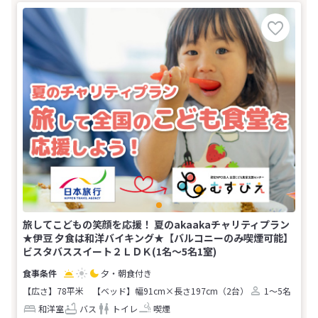
旅してこどもの笑顔を応援！ 夏のakaakaチャリティプラン
★伊豆 夕食は和洋バイキング★【バルコニーのみ喫煙可能】
ビスタバススイート２ＬＤＫ(1名～5名1室)
夕・朝食付き
【広さ】78平米
【ベッド】幅91cm×長さ197cm（2台）
1～5名
和洋室
バス
トイレ
喫煙