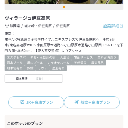
ヴィラージュ伊豆高原
施設詳細
静岡県
城ヶ崎・伊豆高原
伊豆高原
東京：
電車/JR特急踊り子号やロイヤルエキスプレスで伊豆高原駅へ、車約7分
車/東名高速厚木IC～小田原厚木道路～小田原厚木道路小田原西IC～R135を下
田方面へ約50km、【東大室交差点】よりアクセス
エステ＆スパ
赤ちゃん歓迎の宿
大浴場
宅配サービス
無料WiFiあり
温水プール
屋内プール
カラオケルーム
天然温泉
露天風呂
駐車場有り
旅館
サウナ
送迎有り
収集中
日本旅行
JR＋宿泊プラン
航空＋宿泊プラン