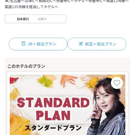
車/名古屋～沼津IC～長岡北IC～修善寺IC～ホテル～修善寺IC～県道12号線～
国道135号線を経由してホテルへ
収集中
日本旅行
JR＋宿泊プラン
航空＋宿泊プラン