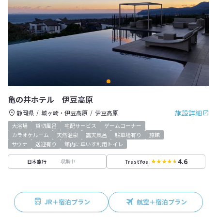
亀の井ホテル 伊豆高原
施設詳細
静岡県
城ヶ崎・伊豆高原
伊豆高原
大浴場
貸切風呂
宅配サービス
ゲームコーナー
カラオケルーム
天然温泉
露天風呂
駐車場有り
旅館
サウナ
送迎有り
館内に車いす利用トイレ
4.6
収集中
日本旅行
TrustYou
JR＋宿泊プラン
航空＋宿泊プラン