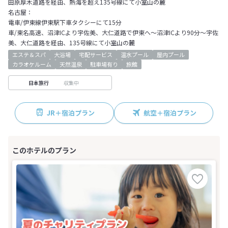
田原厚木道路を経由、熱海を超え135号線にて小室山の麓
名古屋：
電車/伊東線伊東駅下車タクシーにて15分
車/東名高速、沼津ICより宇佐美、大仁道路で伊東へ～沼津ICより90分～宇佐
美、大仁道路を経由、135号線にて小室山の麓
エステ＆スパ
大浴場
宅配サービス
温水プール
屋内プール
カラオケルーム
天然温泉
駐車場有り
旅館
収集中
日本旅行
JR＋宿泊プラン
航空＋宿泊プラン