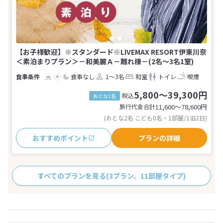
【お子様歓迎】※スタンダード※LIVEMAX RESORT伊東川奈
＜素泊まりプラン＞－和美麗Ａ－離れ棟－(2名～3名1室)
食事なし
1～3名
和室
トイレ
喫煙
5,800～39,300円
税込
おとな1名
旅行代金合計
11,600〜78,600
円
(おとな2名 こども0名・1部屋/1泊2日)
おすすめポイント
プランの詳細
すべてのプランを見る
(3プラン、11部屋タイプ)