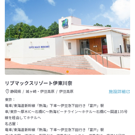
リブマックスリゾート伊東川奈
施設詳細
静岡県
城ヶ崎・伊豆高原
伊豆高原
東京：
電車/東海道新幹線「熱海」下車～伊豆急下田行き「富戸」駅
車/東京～厚木IC～石橋IC～熱海ビーチライン～ホテル～石橋IC～国道135号
線を経由してホテルへ
名古屋：
電車/東海道新幹線「熱海」下車～伊豆急下田行き「富戸」駅