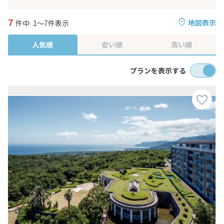
7
地図表示
件中
1～7件表示
人気順
安い順
高い順
プランを表示する