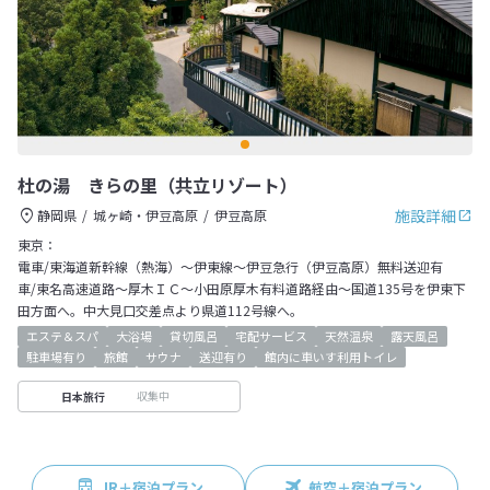
杜の湯 きらの里（共立リゾート）
施設詳細
静岡県
城ヶ崎・伊豆高原
伊豆高原
東京：
電車/東海道新幹線（熱海）～伊東線～伊豆急行（伊豆高原）無料送迎有
車/東名高速道路～厚木ＩＣ～小田原厚木有料道路経由～国道135号を伊東下
田方面へ。中大見口交差点より県道112号線へ。
エステ＆スパ
大浴場
貸切風呂
宅配サービス
天然温泉
露天風呂
駐車場有り
旅館
サウナ
送迎有り
館内に車いす利用トイレ
収集中
日本旅行
JR＋宿泊プラン
航空＋宿泊プラン