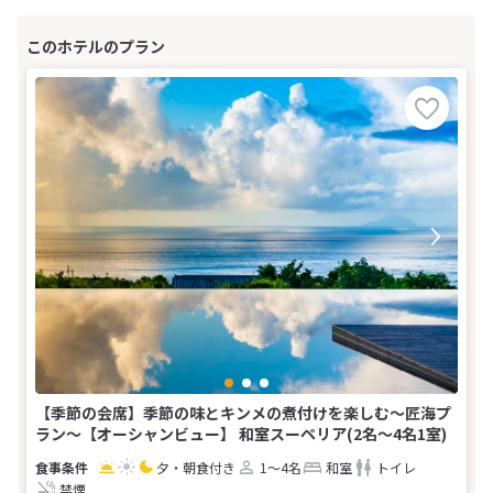
【季節の会席】季節の味とキンメの煮付けを楽しむ～匠海プ
ラン～【オーシャンビュー】 和室スーペリア(2名～4名1室)
夕・朝食付き
1～4名
和室
トイレ
禁煙