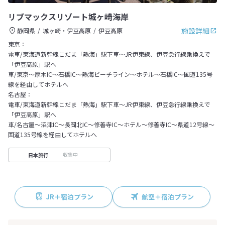
リブマックスリゾート城ヶ崎海岸
施設詳細
静岡県
城ヶ崎・伊豆高原
伊豆高原
東京：
電車/東海道新幹線こだま「熱海」駅下車～JR伊東線、伊豆急行線乗換えで
「伊豆高原」駅へ
車/東京～厚木IC～石橋IC～熱海ビーチライン～ホテル～石橋IC～国道135号
線を経由してホテルへ
名古屋：
電車/東海道新幹線こだま「熱海」駅下車～JR伊東線、伊豆急行線乗換えで
「伊豆高原」駅へ
車/名古屋～沼津IC～長岡北IC～修善寺IC～ホテル～修善寺IC～県道12号線～
国道135号線を経由してホテルへ
収集中
日本旅行
JR＋宿泊プラン
航空＋宿泊プラン