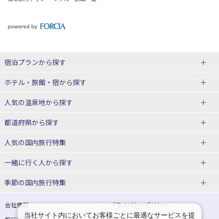
宿泊プランから探す
北海道
ホテル・旅館・宿
から探す
東北
北海道ホテル・旅館
人気の温泉地
から探す
青森県
岩手県
北海道
都道府県から探す
宮城県
秋田県
青森県ホテル・旅館
岩手県ホテル・旅館
湯の川温泉(北海道)
定山渓温泉(北海道)
人気の国内旅行特集
山形県
福島県
宮城県ホテル・旅館
秋田県ホテル・旅館
十勝川温泉(北海道)
阿寒湖温泉(北海道)
北海道旅行・ツアー
東京ディズニーリゾート®への旅
ユニバーサル・スタジオ・ジャパ
一緒に行く人
から探す
ンへの旅
関東
山形県ホテル・旅館
福島県ホテル・旅館
洞爺湖温泉(北海道)
川湯温泉(北海道)
東北
一人旅 国内版
家族・子連れ旅行 国内版
季節の国内旅行特集
温泉旅行
日帰り旅行
東京都
神奈川県
層雲峡温泉(北海道)
知床温泉(北海道)
青森旅行・ツアー
岩手旅行・ツアー
カップル・夫婦旅行 国内版
女子旅 国内版
桜・お花見特集
ゴールデンウィーク（GW）の国内
会社情報
プライバシーポリシー
旅行
当社サイト内においてお客様ごとに最適なサービスを提
埼玉県
千葉県
東京都ホテル・旅館
神奈川県ホテル・旅館