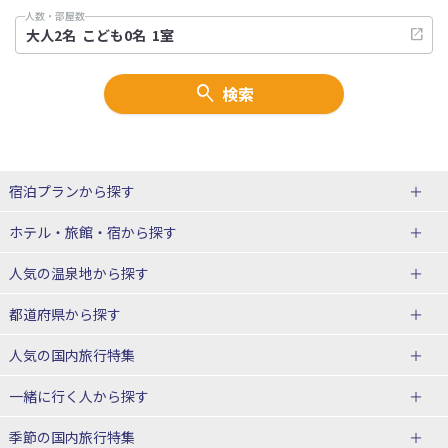
人数・部屋数
検索
宿泊プランから探す
北海道
ホテル・旅館・宿
から探す
東北
北海道ホテル・旅館
人気の温泉地
から探す
青森県
岩手県
北海道
都道府県から探す
宮城県
秋田県
青森県ホテル・旅館
岩手県ホテル・旅館
湯の川温泉(北海道)
定山渓温泉(北海道)
人気の国内旅行特集
山形県
福島県
宮城県ホテル・旅館
秋田県ホテル・旅館
十勝川温泉(北海道)
阿寒湖温泉(北海道)
北海道旅行・ツアー
東京ディズニーリゾート®への旅
ユニバーサル・スタジオ・ジャパ
一緒に行く人
から探す
ンへの旅
関東
山形県ホテル・旅館
福島県ホテル・旅館
洞爺湖温泉(北海道)
川湯温泉(北海道)
東北
一人旅 国内版
家族・子連れ旅行 国内版
季節の国内旅行特集