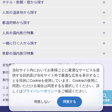
北海道
ホテル・旅館・宿
から探す
東北
北海道ホテル・旅館
人気の温泉地
から探す
青森県
岩手県
北海道
都道府県から探す
宮城県
秋田県
青森県ホテル・旅館
岩手県ホテル・旅館
湯の川温泉(北海道)
定山渓温泉(北海道)
人気の国内旅行特集
山形県
福島県
宮城県ホテル・旅館
秋田県ホテル・旅館
十勝川温泉(北海道)
阿寒湖温泉(北海道)
北海道旅行・ツアー
東京ディズニーリゾート®への旅
ユニバーサル・スタジオ・ジャパ
一緒に行く人
から探す
ンへの旅
関東
山形県ホテル・旅館
福島県ホテル・旅館
洞爺湖温泉(北海道)
川湯温泉(北海道)
東北
一人旅 国内版
家族・子連れ旅行 国内版
季節の国内旅行特集
温泉旅行
日帰り旅行
東京都
神奈川県
層雲峡温泉(北海道)
知床温泉(北海道)
青森旅行・ツアー
岩手旅行・ツアー
カップル・夫婦旅行 国内版
女子旅 国内版
桜・お花見特集
ゴールデンウィーク（GW）の国内
会社情報
プライバシーポリシー
旅行
当社サイト内においてお客様ごとに最適なサービスを提
埼玉県
千葉県
東京都ホテル・旅館
神奈川県ホテル・旅館
東北
旅行業登録票・約款
規約集
宮城旅行・ツアー
秋田旅行・ツアー
卒業旅行・学生旅行 国内版
供する目的及び当社サイト外で最適な広告を表示するこ
夏休み・お盆の国内旅行
7月の国内旅行
旅行条件書
商標について
とを目的にCookieを使用しています。Cookieの使用に
茨城県
栃木県
埼玉県ホテル・旅館
千葉県ホテル・旅館
花巻温泉(岩手)
蔵王温泉(山形)
山形旅行・ツアー
福島旅行・ツアー
同意いただける場合は同意するを選択してください。詳
ニュースリリース
採用情報
8月の国内旅行
9月の国内旅行
しくは
プライバシーポリシー
をご確認ください。
群馬県
茨城県ホテル・旅館
栃木県ホテル・旅館
かみのやま温泉(山形)
鳴子温泉(宮城)
関東
システムメンテナンスの
サイトマップ
10月の国内旅行
11月の国内旅行
お知らせ
条件変更
北陸
群馬県ホテル・旅館
同意しない
同意する
秋保温泉(宮城)
飯坂温泉(福島)
東京旅行・ツアー
神奈川旅行・ツアー
紅葉旅行
クリスマスの国内旅行
Copyright © NIPPON TRAVEL AGENCY Co.,LTD. All rights reserved.
富山県
石川県