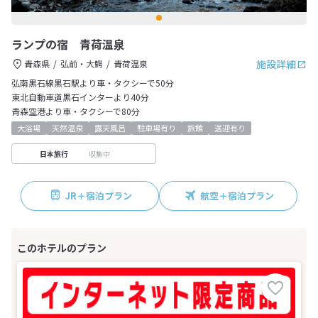
ランプの宿 青荷温泉
施設詳細
青森県
弘前・大鰐
青荷温泉
弘南黒石線黒石駅より車・タクシーで50分
東北自動車道黒石インターより40分
青森空港より車・タクシーで80分
大浴場
天然温泉
露天風呂
駐車場有り
旅館
送迎有り
収集中
日本旅行
JR＋宿泊プラン
航空＋宿泊プラン