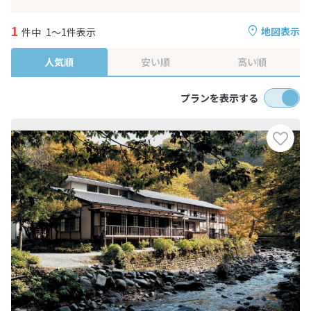
1
地図表示
件中
1～1件表示
人気順
安い順
高い順
プランを表示する