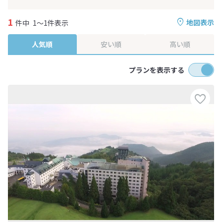
1
地図表示
件中
1～1件表示
人気順
安い順
高い順
プランを表示する