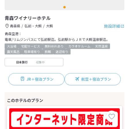
青森ワイナリーホテル
施設詳細
青森県
弘前・大鰐
大鰐
青森空港：
電車/リムジンバスにて弘前駅迄。弘前駅からＪＲで大鰐温泉駅迄。
大浴場
宅配サービス
無料WiFiあり
カラオケルーム
天然温泉
露天風呂
駐車場有り
旅館
送迎有り
収集中
日本旅行
JR＋宿泊プラン
航空＋宿泊プラン