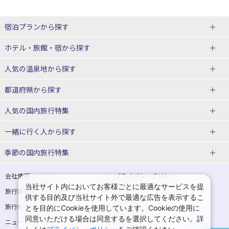
宿泊プランから探す
北海道
ホテル・旅館・宿
から探す
東北
北海道ホテル・旅館
人気の温泉地
から探す
青森県
岩手県
北海道
都道府県から探す
宮城県
秋田県
青森県ホテル・旅館
岩手県ホテル・旅館
湯の川温泉(北海道)
定山渓温泉(北海道)
人気の国内旅行特集
山形県
福島県
宮城県ホテル・旅館
秋田県ホテル・旅館
十勝川温泉(北海道)
阿寒湖温泉(北海道)
北海道旅行・ツアー
東京ディズニーリゾート®への旅
ユニバーサル・スタジオ・ジャパ
一緒に行く人
から探す
ンへの旅
関東
山形県ホテル・旅館
福島県ホテル・旅館
洞爺湖温泉(北海道)
川湯温泉(北海道)
東北
一人旅 国内版
家族・子連れ旅行 国内版
季節の国内旅行特集
温泉旅行
日帰り旅行
東京都
神奈川県
層雲峡温泉(北海道)
知床温泉(北海道)
青森旅行・ツアー
岩手旅行・ツアー
カップル・夫婦旅行 国内版
女子旅 国内版
桜・お花見特集
ゴールデンウィーク（GW）の国内
会社情報
プライバシーポリシー
旅行
当社サイト内においてお客様ごとに最適なサービスを提
埼玉県
千葉県
東京都ホテル・旅館
神奈川県ホテル・旅館
東北
旅行業登録票・約款
規約集
宮城旅行・ツアー
秋田旅行・ツアー
卒業旅行・学生旅行 国内版
供する目的及び当社サイト外で最適な広告を表示するこ
夏休み・お盆の国内旅行
7月の国内旅行
旅行条件書
商標について
とを目的にCookieを使用しています。Cookieの使用に
茨城県
栃木県
埼玉県ホテル・旅館
千葉県ホテル・旅館
花巻温泉(岩手)
蔵王温泉(山形)
山形旅行・ツアー
福島旅行・ツアー
同意いただける場合は同意するを選択してください。詳
ニュースリリース
採用情報
8月の国内旅行
9月の国内旅行