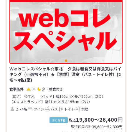
Ｗｅｂコレスペシャル☆東北 夕食は和食又は洋食又はバイ
キング（※選択不可）★【禁煙】洋室（バス・トイレ付）(2
名～4名1室)
夕・朝食付き
【広さ】45平米
【ベッド】幅150cm×長さ200cm（2台）
【エキストラベッド】幅91cm×長さ195cm（2台）
2～4名
ツイン
バス
トイレ
禁煙
19,800～26,400円
税込
おとな1名
旅行代金合計
39,600〜52,800
円