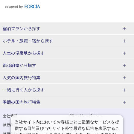
宿泊プランから探す
北海道
ホテル・旅館・宿
から探す
東北
北海道ホテル・旅館
人気の温泉地
から探す
青森県
岩手県
北海道
都道府県から探す
宮城県
秋田県
青森県ホテル・旅館
岩手県ホテル・旅館
湯の川温泉(北海道)
定山渓温泉(北海道)
人気の国内旅行特集
山形県
福島県
宮城県ホテル・旅館
秋田県ホテル・旅館
十勝川温泉(北海道)
阿寒湖温泉(北海道)
北海道旅行・ツアー
東京ディズニーリゾート®への旅
ユニバーサル・スタジオ・ジャパ
一緒に行く人
から探す
ンへの旅
関東
山形県ホテル・旅館
福島県ホテル・旅館
洞爺湖温泉(北海道)
川湯温泉(北海道)
東北
一人旅 国内版
家族・子連れ旅行 国内版
季節の国内旅行特集
温泉旅行
日帰り旅行
東京都
神奈川県
層雲峡温泉(北海道)
知床温泉(北海道)
青森旅行・ツアー
岩手旅行・ツアー
カップル・夫婦旅行 国内版
女子旅 国内版
桜・お花見特集
ゴールデンウィーク（GW）の国内
会社情報
プライバシーポリシー
旅行
当社サイト内においてお客様ごとに最適なサービスを提
埼玉県
千葉県
東京都ホテル・旅館
神奈川県ホテル・旅館
東北
旅行業登録票・約款
規約集
宮城旅行・ツアー
秋田旅行・ツアー
卒業旅行・学生旅行 国内版
供する目的及び当社サイト外で最適な広告を表示するこ
夏休み・お盆の国内旅行
7月の国内旅行
旅行条件書
商標について