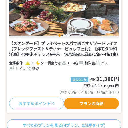
【スタンダード】プライベートスパで過ごすリゾートライフ
【ブレックファスト＆ディナービュッフェ付】【洋モダン和
洋室】40平米＋テラス6平米 信楽焼露天風呂(1名～4名1室)
夕・朝食付き
1～4名
和洋室
バス
トイレ
禁煙
31,300円
税込
おとな1名
旅行代金合計
62,600
円
(おとな2名 こども0名・1部屋/1泊2日)
おすすめポイント
プランの詳細
すべてのプランを見る
(4プラン、3部屋タイプ)