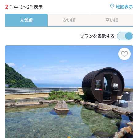
2
地図表示
件中
1～2件表示
人気順
安い順
高い順
プランを表示する