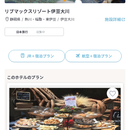
リブマックスリゾート伊豆大川
施設詳細
静岡県
熱川・稲取・東伊豆
伊豆大川
収集中
日本旅行
JR＋宿泊プラン
航空＋宿泊プラン