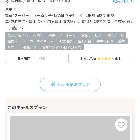
施設詳細
静岡県
熱川・稲取・東伊豆
熱川
東京：
電車/スーパービュー踊り子･特急踊り子もしくはJR熱海駅で乗換
車/東名高速～厚木IC～小田原厚木道路経由国道135号線で熱海、伊東を抜け
て、熱川へ
エステ＆スパ
大浴場
子供用プール有り
宅配サービス
温水プール
屋内プール
カラオケルーム
天然温泉
露天風呂
駐車場有り
旅館
サウナ
送迎有り
最寄り駅より徒歩5分以内
4.1
収集中
日本旅行
TrustYou
航空＋宿泊プラン